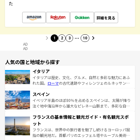
た
詳細を見る
…
1
2
3
10
AD
AD
人気の国と地域から探す
イタリア
イタリアは歴史、文化、グルメ、自然と多彩な魅力にあふ
れた国。
ローマ
の古代遺跡やフィレンツェのルネッサンス
美術、ヴェネツィアの運河など、歴史あるスポットはもち
スペイン
ろん、トスカーナの美しい田園風景やアマルフィ海岸の絶
景など、自然景観も見逃せない。観光の合間には、本場の
イベリア半島のほぼ80％を占めるスペインは、太陽が降り
ピザやパスタなど、絶品のイタリア料理を堪能することも
注ぐ地中海沿岸から雄大なピレネー山脈まで、多彩な自然
できる。朝目覚めてから夜眠るまで、すべての瞬間を楽し
と文化が詰まったヨーロッパ屈指の旅行先だ。多様な地域
フランスの基本情報と観光ガイド・有名観光スポ
ませてくれるイタリアで、忘れられない旅をしてみよう！
文化が根付くこの国では、情熱的なフラメンコ、熱気あふ
なお、新着のイタリア情報は
コンテンツ一覧
を参照してほ
れる闘牛、そして美味しいタパスが生活の一部となってい
ット
しい。
る。首都マドリードの洗練された雰囲気や、バルセロナの
フランスは、世界中の旅行者を魅了し続けるヨーロッパ屈
アートに溢れた街角から、地方では古代ローマ遺跡や中世
指の観光地だ。首都パリのエッフェル塔やルーブル美術館
の城塞都市、穏やかなビーチリゾートまで多彩な表情を見