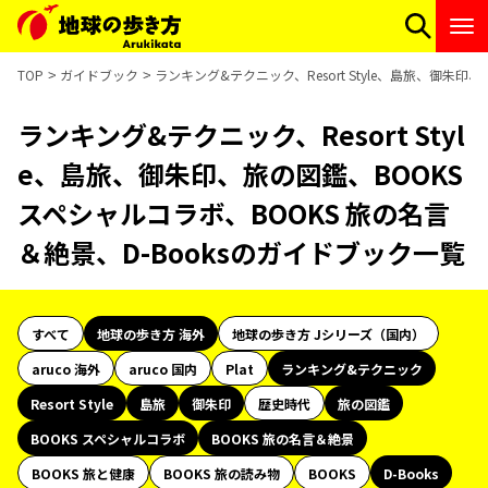
TOP
ガイドブック
ランキング&テクニック、Resort Style、島旅、御朱印
ランキング&テクニック、Resort Styl
e、島旅、御朱印、旅の図鑑、BOOKS
スペシャルコラボ、BOOKS 旅の名言
＆絶景、D-Booksのガイドブック一覧
すべて
地球の歩き方 海外
地球の歩き方 Jシリーズ（国内）
aruco 海外
aruco 国内
Plat
ランキング&テクニック
Resort Style
島旅
御朱印
歴史時代
旅の図鑑
BOOKS スペシャルコラボ
BOOKS 旅の名言＆絶景
BOOKS 旅と健康
BOOKS 旅の読み物
BOOKS
D-Books