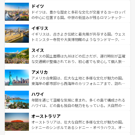
といった象徴的なスポットから、田舎町の古風な美しさま
せる。地方によって風土や気候が異なるスペインはその個
ドイツ
で、幅広い魅力が詰まっている。華麗な宮殿、歴史的な大
性で訪れる人を魅了する。 なお、新着のスペイン情報は
コ
聖堂、美しいビーチ、そして豊かな自然が、訪れる者を心
ドイツは、豊かな歴史と多彩な文化が交差するヨーロッパ
ンテンツ一覧
を参照してほしい。
から魅了する。また、フランスは美食の国としても知ら
の中心に位置する国。中世の街並みが残るロマンチック街
れ、フランス料理はユネスコ無形文化遺産にも登録されて
道から、未来を先取りするようなモダンな都市まで多様な
イギリス
いる。シャンパンの発祥地であるランス、プロヴァンスの
顔を持つこの国は、どこを歩いても飽きることがない。ベ
香り高いラベンダー畑など、多彩な楽しみ方が可能だ。さ
ルリンの文化的活気、バイエルン州のアルプスの絶景、そ
イギリスは、古きよき伝統と最先端が共存する国。ウェス
らに、パリ以外の地域にも魅力が溢れており、どの街角に
してライン川沿いのワイン畑といった風景は必見。ビール
トミンスター寺院や大英博物館のようなランドマーク、歴
も豊かな歴史と文化が息づいている。パリ以外の個性あふ
とソーセージを味わいながら地元の人と過ごす楽しい時間
史ある大学都市、美しい丘陵地帯や牧歌的な風景など、エ
れる地方に足を運ぶとそれぞれで全く異なる文化を体験で
スイス
は、お酒好きな人にはぜひ体験してほしい。 なお、新着の
リアごとに異なる魅力がある。また、優雅なアフタヌーン
きるだろう。 なお、新着のフランス情報は
コンテンツ一覧
ドイツ情報は
コンテンツ一覧
を参照してほしい。
ティー、ビール好きにはたまらない英国パブ、サッカー観
スイスの国土面積は九州ほどの広さだが、運行時刻が正確
を参照してほしい。
戦など、本場だからこそできる体験も豊富。イギリスを旅
な交通網が整備されており、初心者でも安心して個人旅行
して楽しみつくそう。 なお、新着のイギリス情報は
コンテ
を楽しめる。日本同様に時刻表どおりの旅が可能だ。中世
アメリカ
ンツ一覧
を参照してほしい。
の建物がそのまま残る町や、スイスならではのユニークな
博物館もあり、アルプス観光だけでなく町歩きも満喫する
アメリカ合衆国は、広大な土地と多様な文化が魅力の国。
ことができる。国民の所得が高いため物価も高いが、旅行
東海岸の都市部から西海岸のカリフォルニアまで、訪れる
者向けの交通パス提供のサービスもあり、うまく活用すれ
場所ごとに異なる風景と体験が待っている。ニューヨーク
ハワイ
ば市内交通費無料で観光を楽しむこともできる。 なお、新
のような巨大都市は、観光、ショッピング、エンターテイ
着のスイス情報は
コンテンツ一覧
を参照してほしい。
ンメントが詰まった刺激的なスポットだ。一方、アメリカ
年間を通じて温暖な気候に恵まれ、多くの島で構成される
西部には大自然が広がり、グランドキャニオンやイエロー
ハワイは、どの島も独自の魅力をもっている。大自然の神
ストーン国立公園といった絶景が堪能できる。さらに、南
秘を感じたいなら、火山が生み出した壮大な景観を誇るハ
オーストラリア
部のニューオーリンズでは、音楽と美食が融合した独特の
ワイ島は見逃せない。また、定番の観光地といえばオアフ
文化が魅力。旅行者はアメリカの各地域で異なる魅力を楽
島だが、静かな自然を求めるならマウイ島やカウアイ島が
オーストラリアは、壮大な自然と多様な文化が魅力の国。
しみながら、その多様性と豊かな歴史を感じることができ
おすすめ。エメラルドグリーンに輝く海をはじめ、豊かな
シドニーのシンボルであるシドニー・オペラハウス、オー
るだろう。車でのロードトリップや列車の旅も、アメリカ
文化や歴史が息づいている。「アロハスピリット」と呼ば
ストラリア東海岸北部に広がる大サンゴ礁地帯グレートバ