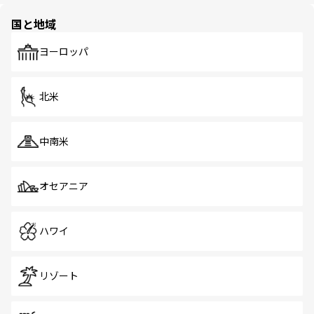
園や自然保護区など、自然が調和した近代的な景観と文化
の多様性あふれるカラフルな町は、どこを歩いても新しい
国と地域
発見がある。さらに、治安のよさや充実した公共交通機関
も、旅行者にとっては魅力的なポイント。グルメも豊富
で、ホーカーズは地元の風情を楽しめる外せないスポット
ヨーロッパ
だ。訪れる人を飽きさせないシンガポールで、多様な魅力
を体感しよう。 なお、新着のシンガポール情報は
コンテン
ツ一覧
を参照してほしい。
北米
中南米
オセアニア
ハワイ
リゾート