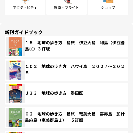
アクティビティ
鉄道・フライト
ショップ
新刊ガイドブック
１５ 地球の歩き方 島旅 伊豆大島 利島（伊豆諸
島①）３訂版
Ｃ０２ 地球の歩き方 ハワイ島 ２０２７～２０２
８
Ｊ３３ 地球の歩き方 墨田区
０２ 地球の歩き方 島旅 奄美大島 喜界島 加計
呂麻島（奄美群島１） ５訂版