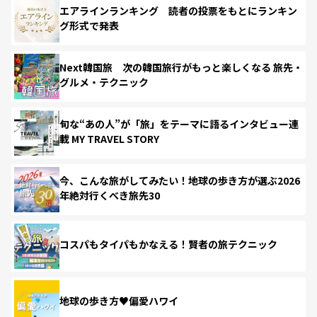
エアラインランキング 読者の投票をもとにランキン
グ形式で発表
Next韓国旅 次の韓国旅行がもっと楽しくなる 旅先・
グルメ・テクニック
旬な“あの人”が「旅」をテーマに語るインタビュー連
載 MY TRAVEL STORY
今、こんな旅がしてみたい！地球の歩き方が選ぶ2026
年絶対行くべき旅先30
コスパもタイパもかなえる！賢者の旅テクニック
地球の歩き方♥偏愛ハワイ