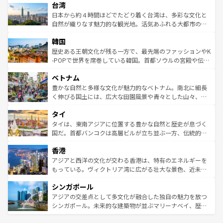
ならではの贅沢な旅のスタイルだ。 なお、新着のアメリカ
台湾
れるおもてなしの心で訪れる人々を迎えてくれるハワイの
リアリーフや大陸中央部にそびえるウルル（エアーズロッ
情報は
コンテンツ一覧
を参照してほしい。
人々、おいしいローカルフードやハワイアンミュージッ
ク）、タスマニアの美しい原生林やケアンズの熱帯雨林な
日本から約４時間ほどでたどり着く台湾は、多彩な文化と
ク、伝統的なフラダンスなど、すべてがハワイの魅力を彩
ど、見どころがたくさん。また、カフェやワイン、オージ
自然が織りなす魅力的な観光地。活気あふれる大都市の台
っている。訪れるたびに新しい発見と感動が待っているハ
ービーフなどの食文化も豊かで、美味しいものであふれて
北やノスタルジックな町並みが人気な九份（ジォウフェ
ワイを、存分に味わってほしい。 なお、新着のハワイ情報
韓国
いる。アクティビティも充実しており、サーフィンやダイ
ン）、静ひつな山岳地帯である台湾東部など、都市の喧騒
は
コンテンツ一覧
を参照してほしい。
ビング、ハイキングなど、アウトドア好きにはたまらな
と山間の静けさが共存しており、訪れる人に新しい発見と
歴史ある王朝文化が残る一方で、最先端のファッションやK
い。オーストラリアの多彩な魅力を存分に味わいつくそ
驚きをもたらしてくれる。また、奥深い台湾の食文化も魅
-POPで世界を席巻している韓国。首都ソウルの宮殿や伝統
う。 なお、新着のオーストラリア情報は
コンテンツ一覧
を
力で、夜市などの屋台グルメから高級料理、ヘルシーで美
家屋が並ぶエリアでは韓国の歴史と文化に浸ることがで
参照してほしい。
ベトナム
容にもいいと評判のスイーツなど、バラエティ豊かな料理
き、地方に足を延ばせば四季折々の自然美を楽しむことが
が味わえる。 なお、新着の台湾情報は
コンテンツ一覧
を参
できる。そして、キムチや焼肉、絶品のストリートフード
豊かな自然と多様な文化が魅力的なベトナム。南北に細長
照してほしい。
まで、さまざまな韓国料理が待っている。夜には、韓国な
く伸びる国土には、広大な田園風景や青々とした山々、世
らではのナイトライフも堪能できる。あたたかいホスピタ
界遺産に登録された壮大な自然景観が点在し、都市部では
タイ
リティに包まれながら、韓国の多彩な魅力を心ゆくまで味
急速な発展と共に伝統が息づく。ハノイの古い町並みやホ
わってみてほしい。 なお、新着の韓国情報は
コンテンツ一
ーチミン市のフランス統治時代の建物も、独特の雰囲気を
タイは、東南アジアに位置する豊かな自然と歴史が息づく
覧
を参照してほしい。
醸し出している。また、バラエティの豊かさとおいしさで
国だ。首都バンコクは高層ビルが立ち並ぶ一方、伝統的な
世界中の食通を魅了してやまないベトナム料理も魅力のひ
寺院や市場がいたるところに点在し、古きよき文化と現代
香港
とつ。フォーやバインミー、ベトナムコーヒーなどは、ぜ
の活気が交差している。北部ではチェンマイなどの山岳地
ひ現地で味わいたい。どの地域を訪れてもあたたかい人々
帯で自然と触れ合い、南部ではプーケットやクラビの美し
アジアと西洋の文化が交わる香港は、特有のエネルギーを
が旅行者を迎えてくれるので、きっと忘れられない旅にな
いビーチでリゾート気分を楽しむことができる。タイ料理
もっている。ヴィクトリア湾に広がる壮大な景色、近未来
るはずだ。 なお、新着のベトナム情報は
コンテンツ一覧
を
は世界的に有名で、屋台から高級レストランまで味覚を刺
的なアートスポット、そして歴史と現代が融合した町並
参照してほしい。
シンガポール
激する。気候は一年中温暖で、どの季節にも異なる楽しみ
み、どこを訪れても感動するはず。観光スポットが密集し
が待っている。親しみやすいタイの人々、仏教を中心とし
ており、効率よく見どころを回れるのも魅力。息をのむよ
アジアの交差点として多文化が融合した独自の魅力を放つ
た文化、そして多様な観光資源が、訪れる旅人を魅了し続
うな絶景から文化的な体験まで、香港を存分に楽しみ尽く
シンガポール。未来的な建築物が並ぶマリーナベイ、歴史
ける。 なお、新着のタイ情報は
コンテンツ一覧
を参照して
そう。 なお、新着の香港情報は
コンテンツ一覧
を参照して
と伝統を感じられるエスニックタウン、多数の緑豊かな公
ほしい。
ほしい。