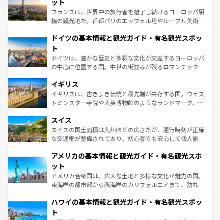
れる闘牛、そして美味しいタパスが生活の一部となってい
ット
る。首都マドリードの洗練された雰囲気や、バルセロナの
フランスは、世界中の旅行者を魅了し続けるヨーロッパ屈
アートに溢れた街角から、地方では古代ローマ遺跡や中世
指の観光地だ。首都パリのエッフェル塔やルーブル美術館
の城塞都市、穏やかなビーチリゾートまで多彩な表情を見
といった象徴的なスポットから、田舎町の古風な美しさま
せる。地方によって風土や気候が異なるスペインはその個
ドイツの基本情報と観光ガイド・有名観光スポッ
で、幅広い魅力が詰まっている。華麗な宮殿、歴史的な大
性で訪れる人を魅了する。 なお、新着のスペイン情報は
コ
聖堂、美しいビーチ、そして豊かな自然が、訪れる者を心
ト
ンテンツ一覧
を参照してほしい。
から魅了する。また、フランスは美食の国としても知ら
ドイツは、豊かな歴史と多彩な文化が交差するヨーロッパ
れ、フランス料理はユネスコ無形文化遺産にも登録されて
の中心に位置する国。中世の街並みが残るロマンチック街
いる。シャンパンの発祥地であるランス、プロヴァンスの
道から、未来を先取りするようなモダンな都市まで多様な
香り高いラベンダー畑など、多彩な楽しみ方が可能だ。さ
イギリス
顔を持つこの国は、どこを歩いても飽きることがない。ベ
らに、パリ以外の地域にも魅力が溢れており、どの街角に
ルリンの文化的活気、バイエルン州のアルプスの絶景、そ
イギリスは、古きよき伝統と最先端が共存する国。ウェス
も豊かな歴史と文化が息づいている。パリ以外の個性あふ
してライン川沿いのワイン畑といった風景は必見。ビール
トミンスター寺院や大英博物館のようなランドマーク、歴
れる地方に足を運ぶとそれぞれで全く異なる文化を体験で
とソーセージを味わいながら地元の人と過ごす楽しい時間
史ある大学都市、美しい丘陵地帯や牧歌的な風景など、エ
きるだろう。 なお、新着のフランス情報は
コンテンツ一覧
スイス
は、お酒好きな人にはぜひ体験してほしい。 なお、新着の
リアごとに異なる魅力がある。また、優雅なアフタヌーン
を参照してほしい。
ドイツ情報は
コンテンツ一覧
を参照してほしい。
ティー、ビール好きにはたまらない英国パブ、サッカー観
スイスの国土面積は九州ほどの広さだが、運行時刻が正確
戦など、本場だからこそできる体験も豊富。イギリスを旅
な交通網が整備されており、初心者でも安心して個人旅行
して楽しみつくそう。 なお、新着のイギリス情報は
コンテ
を楽しめる。日本同様に時刻表どおりの旅が可能だ。中世
アメリカの基本情報と観光ガイド・有名観光スポ
ンツ一覧
を参照してほしい。
の建物がそのまま残る町や、スイスならではのユニークな
博物館もあり、アルプス観光だけでなく町歩きも満喫する
ット
ことができる。国民の所得が高いため物価も高いが、旅行
アメリカ合衆国は、広大な土地と多様な文化が魅力の国。
者向けの交通パス提供のサービスもあり、うまく活用すれ
東海岸の都市部から西海岸のカリフォルニアまで、訪れる
ば市内交通費無料で観光を楽しむこともできる。 なお、新
場所ごとに異なる風景と体験が待っている。ニューヨーク
着のスイス情報は
コンテンツ一覧
を参照してほしい。
ハワイの基本情報と観光ガイド・有名観光スポッ
のような巨大都市は、観光、ショッピング、エンターテイ
ンメントが詰まった刺激的なスポットだ。一方、アメリカ
ト
西部には大自然が広がり、グランドキャニオンやイエロー