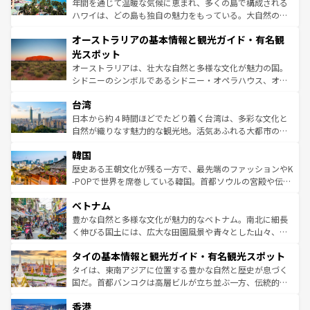
年間を通じて温暖な気候に恵まれ、多くの島で構成される
ストーン国立公園といった絶景が堪能できる。さらに、南
ハワイは、どの島も独自の魅力をもっている。大自然の神
部のニューオーリンズでは、音楽と美食が融合した独特の
秘を感じたいなら、火山が生み出した壮大な景観を誇るハ
文化が魅力。旅行者はアメリカの各地域で異なる魅力を楽
オーストラリアの基本情報と観光ガイド・有名観
ワイ島は見逃せない。また、定番の観光地といえばオアフ
しみながら、その多様性と豊かな歴史を感じることができ
島だが、静かな自然を求めるならマウイ島やカウアイ島が
光スポット
るだろう。車でのロードトリップや列車の旅も、アメリカ
おすすめ。エメラルドグリーンに輝く海をはじめ、豊かな
オーストラリアは、壮大な自然と多様な文化が魅力の国。
ならではの贅沢な旅のスタイルだ。 なお、新着のアメリカ
文化や歴史が息づいている。「アロハスピリット」と呼ば
シドニーのシンボルであるシドニー・オペラハウス、オー
情報は
コンテンツ一覧
を参照してほしい。
れるおもてなしの心で訪れる人々を迎えてくれるハワイの
ストラリア東海岸北部に広がる大サンゴ礁地帯グレートバ
人々、おいしいローカルフードやハワイアンミュージッ
台湾
リアリーフや大陸中央部にそびえるウルル（エアーズロッ
ク、伝統的なフラダンスなど、すべてがハワイの魅力を彩
ク）、タスマニアの美しい原生林やケアンズの熱帯雨林な
日本から約４時間ほどでたどり着く台湾は、多彩な文化と
っている。訪れるたびに新しい発見と感動が待っているハ
ど、見どころがたくさん。また、カフェやワイン、オージ
自然が織りなす魅力的な観光地。活気あふれる大都市の台
ワイを、存分に味わってほしい。 なお、新着のハワイ情報
ービーフなどの食文化も豊かで、美味しいものであふれて
北やノスタルジックな町並みが人気な九份（ジォウフェ
は
コンテンツ一覧
を参照してほしい。
韓国
いる。アクティビティも充実しており、サーフィンやダイ
ン）、静ひつな山岳地帯である台湾東部など、都市の喧騒
ビング、ハイキングなど、アウトドア好きにはたまらな
と山間の静けさが共存しており、訪れる人に新しい発見と
歴史ある王朝文化が残る一方で、最先端のファッションやK
い。オーストラリアの多彩な魅力を存分に味わいつくそ
驚きをもたらしてくれる。また、奥深い台湾の食文化も魅
-POPで世界を席巻している韓国。首都ソウルの宮殿や伝統
う。 なお、新着のオーストラリア情報は
コンテンツ一覧
を
力で、夜市などの屋台グルメから高級料理、ヘルシーで美
家屋が並ぶエリアでは韓国の歴史と文化に浸ることがで
参照してほしい。
ベトナム
容にもいいと評判のスイーツなど、バラエティ豊かな料理
き、地方に足を延ばせば四季折々の自然美を楽しむことが
が味わえる。 なお、新着の台湾情報は
コンテンツ一覧
を参
できる。そして、キムチや焼肉、絶品のストリートフード
豊かな自然と多様な文化が魅力的なベトナム。南北に細長
照してほしい。
まで、さまざまな韓国料理が待っている。夜には、韓国な
く伸びる国土には、広大な田園風景や青々とした山々、世
らではのナイトライフも堪能できる。あたたかいホスピタ
界遺産に登録された壮大な自然景観が点在し、都市部では
タイの基本情報と観光ガイド・有名観光スポット
リティに包まれながら、韓国の多彩な魅力を心ゆくまで味
急速な発展と共に伝統が息づく。ハノイの古い町並みやホ
わってみてほしい。 なお、新着の韓国情報は
コンテンツ一
ーチミン市のフランス統治時代の建物も、独特の雰囲気を
タイは、東南アジアに位置する豊かな自然と歴史が息づく
覧
を参照してほしい。
醸し出している。また、バラエティの豊かさとおいしさで
国だ。首都バンコクは高層ビルが立ち並ぶ一方、伝統的な
世界中の食通を魅了してやまないベトナム料理も魅力のひ
寺院や市場がいたるところに点在し、古きよき文化と現代
香港
とつ。フォーやバインミー、ベトナムコーヒーなどは、ぜ
の活気が交差している。北部ではチェンマイなどの山岳地