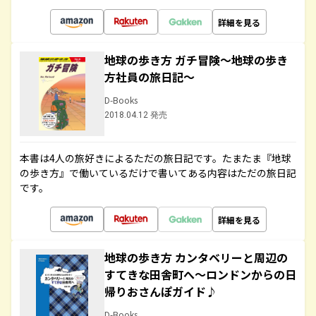
詳細を見る
地球の歩き方 ガチ冒険～地球の歩き
方社員の旅日記～
D-Books
2018.04.12 発売
本書は4人の旅好きによるただの旅日記です。たまたま『地球
の歩き方』で働いているだけで書いてある内容はただの旅日記
です。
詳細を見る
地球の歩き方 カンタベリーと周辺の
すてきな田舎町へ～ロンドンからの日
帰りおさんぽガイド♪
D-Books