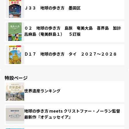
Ｊ３３ 地球の歩き方 墨田区
０２ 地球の歩き方 島旅 奄美大島 喜界島 加計
呂麻島（奄美群島１） ５訂版
Ｄ１７ 地球の歩き方 タイ ２０２７～２０２８
特設ページ
世界遺産ランキング
地球の歩き方 meets クリストファー・ノーラン監督
最新作『オデュッセイア』