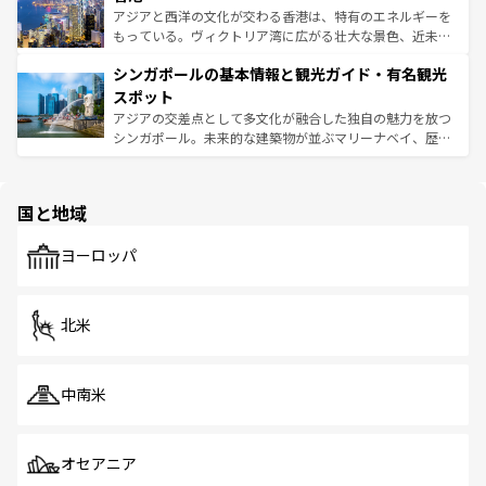
ひ現地で味わいたい。どの地域を訪れてもあたたかい人々
帯で自然と触れ合い、南部ではプーケットやクラビの美し
アジアと西洋の文化が交わる香港は、特有のエネルギーを
が旅行者を迎えてくれるので、きっと忘れられない旅にな
いビーチでリゾート気分を楽しむことができる。タイ料理
もっている。ヴィクトリア湾に広がる壮大な景色、近未来
るはずだ。 なお、新着のベトナム情報は
コンテンツ一覧
を
は世界的に有名で、屋台から高級レストランまで味覚を刺
的なアートスポット、そして歴史と現代が融合した町並
参照してほしい。
シンガポールの基本情報と観光ガイド・有名観光
激する。気候は一年中温暖で、どの季節にも異なる楽しみ
み、どこを訪れても感動するはず。観光スポットが密集し
が待っている。親しみやすいタイの人々、仏教を中心とし
ており、効率よく見どころを回れるのも魅力。息をのむよ
スポット
た文化、そして多様な観光資源が、訪れる旅人を魅了し続
うな絶景から文化的な体験まで、香港を存分に楽しみ尽く
アジアの交差点として多文化が融合した独自の魅力を放つ
ける。 なお、新着のタイ情報は
コンテンツ一覧
を参照して
そう。 なお、新着の香港情報は
コンテンツ一覧
を参照して
シンガポール。未来的な建築物が並ぶマリーナベイ、歴史
ほしい。
ほしい。
と伝統を感じられるエスニックタウン、多数の緑豊かな公
園や自然保護区など、自然が調和した近代的な景観と文化
の多様性あふれるカラフルな町は、どこを歩いても新しい
国と地域
発見がある。さらに、治安のよさや充実した公共交通機関
も、旅行者にとっては魅力的なポイント。グルメも豊富
で、ホーカーズは地元の風情を楽しめる外せないスポット
ヨーロッパ
だ。訪れる人を飽きさせないシンガポールで、多様な魅力
を体感しよう。 なお、新着のシンガポール情報は
コンテン
ツ一覧
を参照してほしい。
北米
中南米
オセアニア