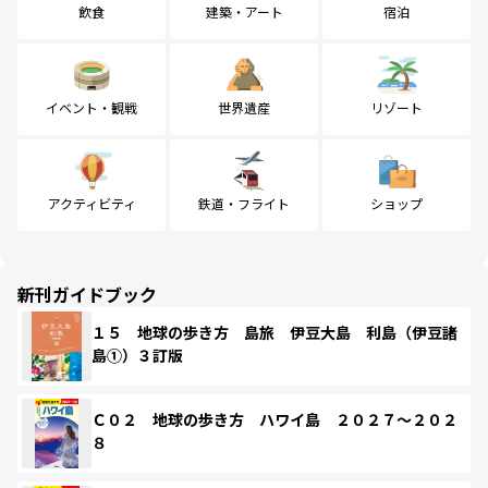
飲食
建築・アート
宿泊
イベント・観戦
世界遺産
リゾート
アクティビティ
鉄道・フライト
ショップ
新刊ガイドブック
１５ 地球の歩き方 島旅 伊豆大島 利島（伊豆諸
島①）３訂版
Ｃ０２ 地球の歩き方 ハワイ島 ２０２７～２０２
８