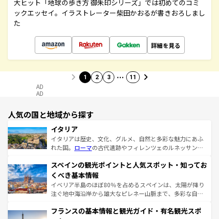
大ヒット「地球の歩き方 御朱印シリーズ」では初めてのコミ
ックエッセイ。イラストレーター柴田かおるが書きおろしまし
た
詳細を見る
…
1
2
3
11
AD
AD
人気の国と地域から探す
イタリア
イタリアは歴史、文化、グルメ、自然と多彩な魅力にあふ
れた国。
ローマ
の古代遺跡やフィレンツェのルネッサンス
美術、ヴェネツィアの運河など、歴史あるスポットはもち
スペインの観光ポイントと人気スポット・知ってお
ろん、トスカーナの美しい田園風景やアマルフィ海岸の絶
景など、自然景観も見逃せない。観光の合間には、本場の
くべき基本情報
ピザやパスタなど、絶品のイタリア料理を堪能することも
イベリア半島のほぼ80％を占めるスペインは、太陽が降り
できる。朝目覚めてから夜眠るまで、すべての瞬間を楽し
注ぐ地中海沿岸から雄大なピレネー山脈まで、多彩な自然
ませてくれるイタリアで、忘れられない旅をしてみよう！
と文化が詰まったヨーロッパ屈指の旅行先だ。多様な地域
なお、新着のイタリア情報は
コンテンツ一覧
を参照してほ
フランスの基本情報と観光ガイド・有名観光スポ
文化が根付くこの国では、情熱的なフラメンコ、熱気あふ
しい。