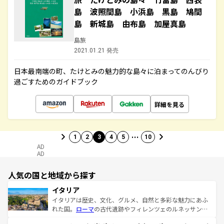
島 波照間島 小浜島 黒島 鳩間
島 新城島 由布島 加屋真島
島旅
2021.01.21 発売
日本最南端の町、たけとみの魅力的な島々に泊まってのんびり
過ごすためのガイドブック
詳細を見る
…
1
2
3
4
5
10
AD
AD
人気の国と地域から探す
イタリア
イタリアは歴史、文化、グルメ、自然と多彩な魅力にあふ
れた国。
ローマ
の古代遺跡やフィレンツェのルネッサンス
美術、ヴェネツィアの運河など、歴史あるスポットはもち