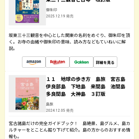
御朱印
2025.12.19 発売
坂東三十三観音を中心とした関東の名刹をめぐり、御朱印を頂
く。お寺の由緒や御朱印の意味、読み方などもていねいに解
説。
詳細を見る
１１ 地球の歩き方 島旅 宮古島
伊良部島 下地島 来間島 池間島
多良間島 大神島 ３訂版
島旅
2024.12.05 発売
宮古諸島だけの完全ガイドブック！ 島絶景、島グルメ、島カ
ルチャーをとことん掘り下げて紹介。島の方からのおすすめ情
報も。