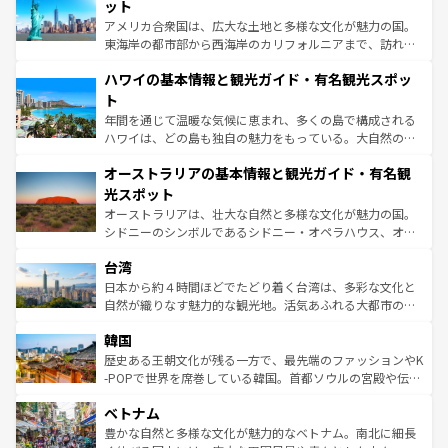
博物館もあり、アルプス観光だけでなく町歩きも満喫する
ット
ことができる。国民の所得が高いため物価も高いが、旅行
アメリカ合衆国は、広大な土地と多様な文化が魅力の国。
者向けの交通パス提供のサービスもあり、うまく活用すれ
東海岸の都市部から西海岸のカリフォルニアまで、訪れる
ば市内交通費無料で観光を楽しむこともできる。 なお、新
場所ごとに異なる風景と体験が待っている。ニューヨーク
着のスイス情報は
コンテンツ一覧
を参照してほしい。
ハワイの基本情報と観光ガイド・有名観光スポッ
のような巨大都市は、観光、ショッピング、エンターテイ
ンメントが詰まった刺激的なスポットだ。一方、アメリカ
ト
西部には大自然が広がり、グランドキャニオンやイエロー
年間を通じて温暖な気候に恵まれ、多くの島で構成される
ストーン国立公園といった絶景が堪能できる。さらに、南
ハワイは、どの島も独自の魅力をもっている。大自然の神
部のニューオーリンズでは、音楽と美食が融合した独特の
秘を感じたいなら、火山が生み出した壮大な景観を誇るハ
文化が魅力。旅行者はアメリカの各地域で異なる魅力を楽
オーストラリアの基本情報と観光ガイド・有名観
ワイ島は見逃せない。また、定番の観光地といえばオアフ
しみながら、その多様性と豊かな歴史を感じることができ
島だが、静かな自然を求めるならマウイ島やカウアイ島が
光スポット
るだろう。車でのロードトリップや列車の旅も、アメリカ
おすすめ。エメラルドグリーンに輝く海をはじめ、豊かな
オーストラリアは、壮大な自然と多様な文化が魅力の国。
ならではの贅沢な旅のスタイルだ。 なお、新着のアメリカ
文化や歴史が息づいている。「アロハスピリット」と呼ば
シドニーのシンボルであるシドニー・オペラハウス、オー
情報は
コンテンツ一覧
を参照してほしい。
れるおもてなしの心で訪れる人々を迎えてくれるハワイの
ストラリア東海岸北部に広がる大サンゴ礁地帯グレートバ
人々、おいしいローカルフードやハワイアンミュージッ
台湾
リアリーフや大陸中央部にそびえるウルル（エアーズロッ
ク、伝統的なフラダンスなど、すべてがハワイの魅力を彩
ク）、タスマニアの美しい原生林やケアンズの熱帯雨林な
日本から約４時間ほどでたどり着く台湾は、多彩な文化と
っている。訪れるたびに新しい発見と感動が待っているハ
ど、見どころがたくさん。また、カフェやワイン、オージ
自然が織りなす魅力的な観光地。活気あふれる大都市の台
ワイを、存分に味わってほしい。 なお、新着のハワイ情報
ービーフなどの食文化も豊かで、美味しいものであふれて
北やノスタルジックな町並みが人気な九份（ジォウフェ
は
コンテンツ一覧
を参照してほしい。
韓国
いる。アクティビティも充実しており、サーフィンやダイ
ン）、静ひつな山岳地帯である台湾東部など、都市の喧騒
ビング、ハイキングなど、アウトドア好きにはたまらな
と山間の静けさが共存しており、訪れる人に新しい発見と
歴史ある王朝文化が残る一方で、最先端のファッションやK
い。オーストラリアの多彩な魅力を存分に味わいつくそ
驚きをもたらしてくれる。また、奥深い台湾の食文化も魅
-POPで世界を席巻している韓国。首都ソウルの宮殿や伝統
う。 なお、新着のオーストラリア情報は
コンテンツ一覧
を
力で、夜市などの屋台グルメから高級料理、ヘルシーで美
家屋が並ぶエリアでは韓国の歴史と文化に浸ることがで
参照してほしい。
ベトナム
容にもいいと評判のスイーツなど、バラエティ豊かな料理
き、地方に足を延ばせば四季折々の自然美を楽しむことが
が味わえる。 なお、新着の台湾情報は
コンテンツ一覧
を参
できる。そして、キムチや焼肉、絶品のストリートフード
豊かな自然と多様な文化が魅力的なベトナム。南北に細長