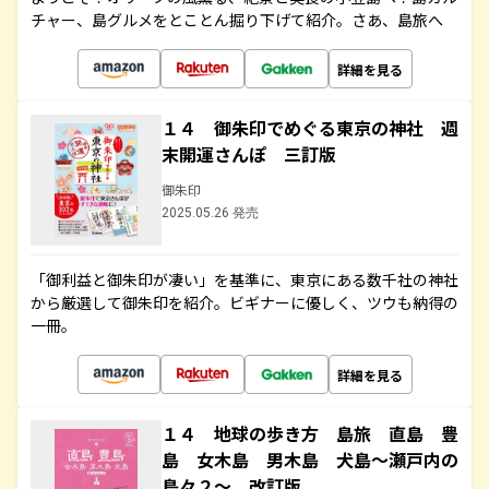
チャー、島グルメをとことん掘り下げて紹介。さあ、島旅へ
詳細を見る
１４ 御朱印でめぐる東京の神社 週
末開運さんぽ 三訂版
御朱印
2025.05.26 発売
「御利益と御朱印が凄い」を基準に、東京にある数千社の神社
から厳選して御朱印を紹介。ビギナーに優しく、ツウも納得の
一冊。
詳細を見る
１４ 地球の歩き方 島旅 直島 豊
島 女木島 男木島 犬島～瀬戸内の
島々２～ 改訂版