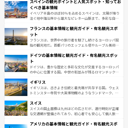
スペインの観光ポイントと人気スポット・知ってお
ろん、トスカーナの美しい田園風景やアマルフィ海岸の絶
景など、自然景観も見逃せない。観光の合間には、本場の
くべき基本情報
ピザやパスタなど、絶品のイタリア料理を堪能することも
イベリア半島のほぼ80％を占めるスペインは、太陽が降り
できる。朝目覚めてから夜眠るまで、すべての瞬間を楽し
注ぐ地中海沿岸から雄大なピレネー山脈まで、多彩な自然
ませてくれるイタリアで、忘れられない旅をしてみよう！
と文化が詰まったヨーロッパ屈指の旅行先だ。多様な地域
なお、新着のイタリア情報は
コンテンツ一覧
を参照してほ
フランスの基本情報と観光ガイド・有名観光スポ
文化が根付くこの国では、情熱的なフラメンコ、熱気あふ
しい。
れる闘牛、そして美味しいタパスが生活の一部となってい
ット
る。首都マドリードの洗練された雰囲気や、バルセロナの
フランスは、世界中の旅行者を魅了し続けるヨーロッパ屈
アートに溢れた街角から、地方では古代ローマ遺跡や中世
指の観光地だ。首都パリのエッフェル塔やルーブル美術館
の城塞都市、穏やかなビーチリゾートまで多彩な表情を見
といった象徴的なスポットから、田舎町の古風な美しさま
せる。地方によって風土や気候が異なるスペインはその個
ドイツの基本情報と観光ガイド・有名観光スポッ
で、幅広い魅力が詰まっている。華麗な宮殿、歴史的な大
性で訪れる人を魅了する。 なお、新着のスペイン情報は
コ
聖堂、美しいビーチ、そして豊かな自然が、訪れる者を心
ト
ンテンツ一覧
を参照してほしい。
から魅了する。また、フランスは美食の国としても知ら
ドイツは、豊かな歴史と多彩な文化が交差するヨーロッパ
れ、フランス料理はユネスコ無形文化遺産にも登録されて
の中心に位置する国。中世の街並みが残るロマンチック街
いる。シャンパンの発祥地であるランス、プロヴァンスの
道から、未来を先取りするようなモダンな都市まで多様な
香り高いラベンダー畑など、多彩な楽しみ方が可能だ。さ
イギリス
顔を持つこの国は、どこを歩いても飽きることがない。ベ
らに、パリ以外の地域にも魅力が溢れており、どの街角に
ルリンの文化的活気、バイエルン州のアルプスの絶景、そ
イギリスは、古きよき伝統と最先端が共存する国。ウェス
も豊かな歴史と文化が息づいている。パリ以外の個性あふ
してライン川沿いのワイン畑といった風景は必見。ビール
トミンスター寺院や大英博物館のようなランドマーク、歴
れる地方に足を運ぶとそれぞれで全く異なる文化を体験で
とソーセージを味わいながら地元の人と過ごす楽しい時間
史ある大学都市、美しい丘陵地帯や牧歌的な風景など、エ
きるだろう。 なお、新着のフランス情報は
コンテンツ一覧
スイス
は、お酒好きな人にはぜひ体験してほしい。 なお、新着の
リアごとに異なる魅力がある。また、優雅なアフタヌーン
を参照してほしい。
ドイツ情報は
コンテンツ一覧
を参照してほしい。
ティー、ビール好きにはたまらない英国パブ、サッカー観
スイスの国土面積は九州ほどの広さだが、運行時刻が正確
戦など、本場だからこそできる体験も豊富。イギリスを旅
な交通網が整備されており、初心者でも安心して個人旅行
して楽しみつくそう。 なお、新着のイギリス情報は
コンテ
を楽しめる。日本同様に時刻表どおりの旅が可能だ。中世
アメリカの基本情報と観光ガイド・有名観光スポ
ンツ一覧
を参照してほしい。
の建物がそのまま残る町や、スイスならではのユニークな