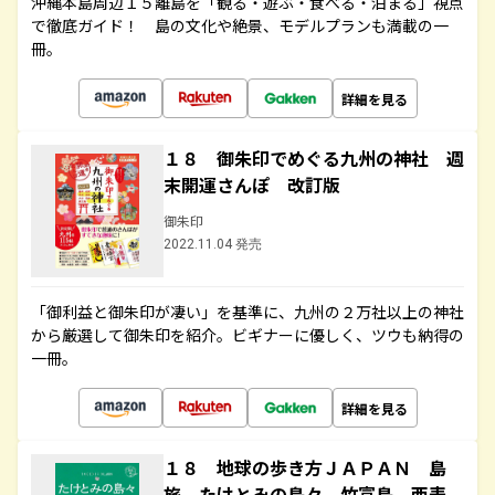
沖縄本島周辺１５離島を「観る・遊ぶ・食べる・泊まる」視点
で徹底ガイド！ 島の文化や絶景、モデルプランも満載の一
冊。
詳細を見る
１８ 御朱印でめぐる九州の神社 週
末開運さんぽ 改訂版
御朱印
2022.11.04 発売
「御利益と御朱印が凄い」を基準に、九州の２万社以上の神社
から厳選して御朱印を紹介。ビギナーに優しく、ツウも納得の
一冊。
詳細を見る
１８ 地球の歩き方ＪＡＰＡＮ 島
旅 たけとみの島々 竹富島 西表