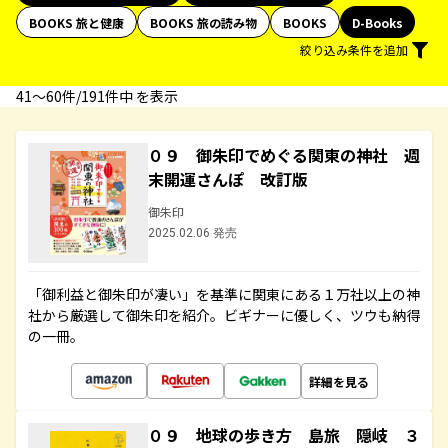
BOOKS 旅と健康
BOOKS 旅の読み物
BOOKS
D-Books
絞り込み条件を追加
41〜60件/191件中 を表示
０９ 御朱印でめぐる関東の神社 週
末開運さんぽ 改訂版
御朱印
2025.02.06 発売
「御利益と御朱印が凄い」を基準に関東にある１万社以上の神
社から厳選して御朱印を紹介。ビギナーに優しく、ツウも納得
の一冊。
詳細を見る
０９ 地球の歩き方 島旅 隠岐 ３