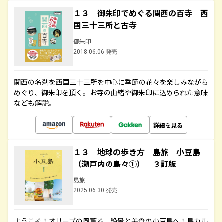
１３ 御朱印でめぐる関西の百寺 西
国三十三所と古寺
御朱印
2018.06.06 発売
関西の名刹を西国三十三所を中心に季節の花々を楽しみながら
めぐり、御朱印を頂く。お寺の由緒や御朱印に込められた意味
なども解説。
詳細を見る
１３ 地球の歩き方 島旅 小豆島
（瀬戸内の島々①） ３訂版
島旅
2025.06.30 発売
ようこそ！オリーブの風薫る、絶景と美食の小豆島へ！島カル