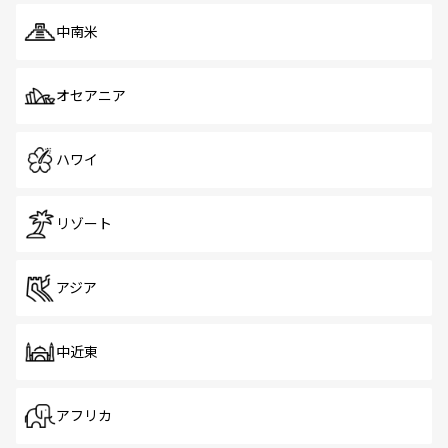
中南米
オセアニア
ハワイ
リゾート
アジア
中近東
アフリカ