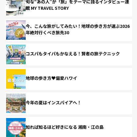
旬な“あの人”が「旅」をテーマに語るインタビュー連
載 MY TRAVEL STORY
今、こんな旅がしてみたい！地球の歩き方が選ぶ2026
年絶対行くべき旅先30
コスパもタイパもかなえる！賢者の旅テクニック
地球の歩き方♥偏愛ハワイ
今年の夏はインスパイアへ！
知れば知るほど好きになる 湘南・江の島