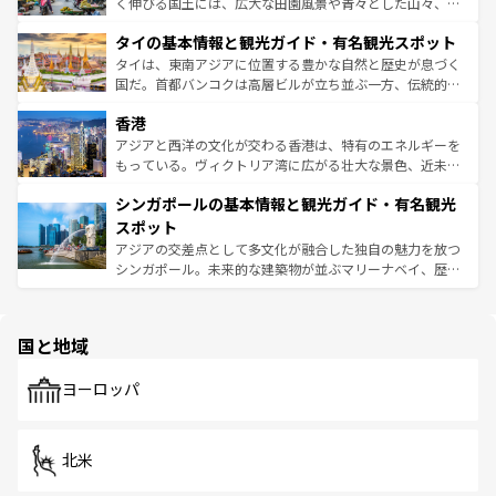
照してほしい。
まで、さまざまな韓国料理が待っている。夜には、韓国な
く伸びる国土には、広大な田園風景や青々とした山々、世
らではのナイトライフも堪能できる。あたたかいホスピタ
界遺産に登録された壮大な自然景観が点在し、都市部では
タイの基本情報と観光ガイド・有名観光スポット
リティに包まれながら、韓国の多彩な魅力を心ゆくまで味
急速な発展と共に伝統が息づく。ハノイの古い町並みやホ
わってみてほしい。 なお、新着の韓国情報は
コンテンツ一
ーチミン市のフランス統治時代の建物も、独特の雰囲気を
タイは、東南アジアに位置する豊かな自然と歴史が息づく
覧
を参照してほしい。
醸し出している。また、バラエティの豊かさとおいしさで
国だ。首都バンコクは高層ビルが立ち並ぶ一方、伝統的な
世界中の食通を魅了してやまないベトナム料理も魅力のひ
寺院や市場がいたるところに点在し、古きよき文化と現代
香港
とつ。フォーやバインミー、ベトナムコーヒーなどは、ぜ
の活気が交差している。北部ではチェンマイなどの山岳地
ひ現地で味わいたい。どの地域を訪れてもあたたかい人々
帯で自然と触れ合い、南部ではプーケットやクラビの美し
アジアと西洋の文化が交わる香港は、特有のエネルギーを
が旅行者を迎えてくれるので、きっと忘れられない旅にな
いビーチでリゾート気分を楽しむことができる。タイ料理
もっている。ヴィクトリア湾に広がる壮大な景色、近未来
るはずだ。 なお、新着のベトナム情報は
コンテンツ一覧
を
は世界的に有名で、屋台から高級レストランまで味覚を刺
的なアートスポット、そして歴史と現代が融合した町並
参照してほしい。
シンガポールの基本情報と観光ガイド・有名観光
激する。気候は一年中温暖で、どの季節にも異なる楽しみ
み、どこを訪れても感動するはず。観光スポットが密集し
が待っている。親しみやすいタイの人々、仏教を中心とし
ており、効率よく見どころを回れるのも魅力。息をのむよ
スポット
た文化、そして多様な観光資源が、訪れる旅人を魅了し続
うな絶景から文化的な体験まで、香港を存分に楽しみ尽く
アジアの交差点として多文化が融合した独自の魅力を放つ
ける。 なお、新着のタイ情報は
コンテンツ一覧
を参照して
そう。 なお、新着の香港情報は
コンテンツ一覧
を参照して
シンガポール。未来的な建築物が並ぶマリーナベイ、歴史
ほしい。
ほしい。
と伝統を感じられるエスニックタウン、多数の緑豊かな公
園や自然保護区など、自然が調和した近代的な景観と文化
の多様性あふれるカラフルな町は、どこを歩いても新しい
国と地域
発見がある。さらに、治安のよさや充実した公共交通機関
も、旅行者にとっては魅力的なポイント。グルメも豊富
で、ホーカーズは地元の風情を楽しめる外せないスポット
ヨーロッパ
だ。訪れる人を飽きさせないシンガポールで、多様な魅力
を体感しよう。 なお、新着のシンガポール情報は
コンテン
ツ一覧
を参照してほしい。
北米