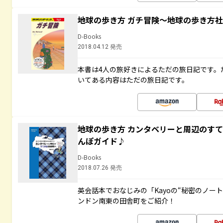
地球の歩き方 ガチ冒険～地球の歩き方
D-Books
2018.04.12 発売
本書は4人の旅好きによるただの旅日記です。
いてある内容はただの旅日記です。
地球の歩き方 カンタベリーと周辺のす
んぽガイド♪
D-Books
2018.07.26 発売
英会話本でおなじみの「Kayoの“秘密のノー
ンドン南東の田舎町をご紹介！