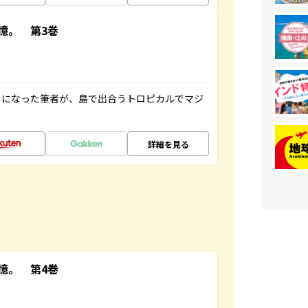
憶。 第3巻
とになった筆者が、島で出合うトロピカルでマジ
詳細を見る
憶。 第4巻