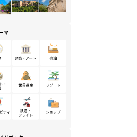
ーマ
食
建築・アート
宿泊
ト・
世界遺産
リゾート
戦
鉄道・
ビティ
ショップ
フライト