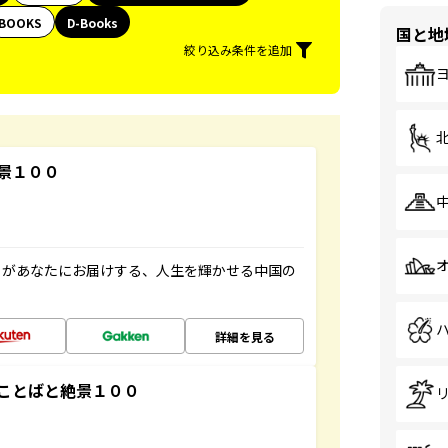
BOOKS
D-Books
国と地
絞り込み条件を追加
景１００
」があなたにお届けする、人生を輝かせる中国の
詳細を見る
ことばと絶景１００