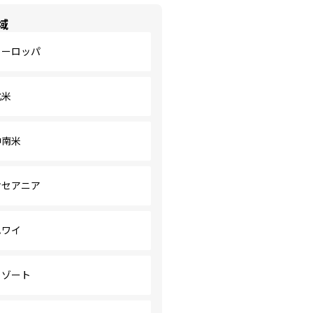
域
ヨーロッパ
北米
中南米
オセアニア
ハワイ
リゾート