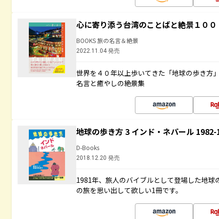
心に寄り添う台湾のことばと絶景１００
BOOKS 旅の名言＆絶景
2022.11.04 発売
世界を４０年以上歩いてきた「地球の歩き方
名言と癒やしの絶景集
地球の歩き方 3 インド・ネパール 1982
D-Books
2018.12.20 発売
1981年、旅人のバイブルとして登場した地
の旅を思い出して欲しい1冊です。