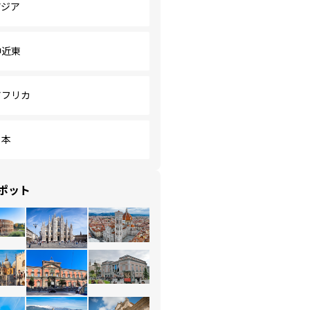
アジア
中近東
アフリカ
日本
ポット