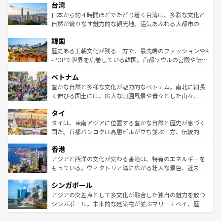
ならではの贅沢な旅のスタイルだ。 なお、新着のアメリカ
台湾
れるおもてなしの心で訪れる人々を迎えてくれるハワイの
リアリーフや大陸中央部にそびえるウルル（エアーズロッ
情報は
コンテンツ一覧
を参照してほしい。
人々、おいしいローカルフードやハワイアンミュージッ
ク）、タスマニアの美しい原生林やケアンズの熱帯雨林な
日本から約４時間ほどでたどり着く台湾は、多彩な文化と
ク、伝統的なフラダンスなど、すべてがハワイの魅力を彩
ど、見どころがたくさん。また、カフェやワイン、オージ
自然が織りなす魅力的な観光地。活気あふれる大都市の台
っている。訪れるたびに新しい発見と感動が待っているハ
ービーフなどの食文化も豊かで、美味しいものであふれて
北やノスタルジックな町並みが人気な九份（ジォウフェ
ワイを、存分に味わってほしい。 なお、新着のハワイ情報
韓国
いる。アクティビティも充実しており、サーフィンやダイ
ン）、静ひつな山岳地帯である台湾東部など、都市の喧騒
は
コンテンツ一覧
を参照してほしい。
ビング、ハイキングなど、アウトドア好きにはたまらな
と山間の静けさが共存しており、訪れる人に新しい発見と
歴史ある王朝文化が残る一方で、最先端のファッションやK
い。オーストラリアの多彩な魅力を存分に味わいつくそ
驚きをもたらしてくれる。また、奥深い台湾の食文化も魅
-POPで世界を席巻している韓国。首都ソウルの宮殿や伝統
う。 なお、新着のオーストラリア情報は
コンテンツ一覧
を
力で、夜市などの屋台グルメから高級料理、ヘルシーで美
家屋が並ぶエリアでは韓国の歴史と文化に浸ることがで
参照してほしい。
ベトナム
容にもいいと評判のスイーツなど、バラエティ豊かな料理
き、地方に足を延ばせば四季折々の自然美を楽しむことが
が味わえる。 なお、新着の台湾情報は
コンテンツ一覧
を参
できる。そして、キムチや焼肉、絶品のストリートフード
豊かな自然と多様な文化が魅力的なベトナム。南北に細長
照してほしい。
まで、さまざまな韓国料理が待っている。夜には、韓国な
く伸びる国土には、広大な田園風景や青々とした山々、世
らではのナイトライフも堪能できる。あたたかいホスピタ
界遺産に登録された壮大な自然景観が点在し、都市部では
タイ
リティに包まれながら、韓国の多彩な魅力を心ゆくまで味
急速な発展と共に伝統が息づく。ハノイの古い町並みやホ
わってみてほしい。 なお、新着の韓国情報は
コンテンツ一
ーチミン市のフランス統治時代の建物も、独特の雰囲気を
タイは、東南アジアに位置する豊かな自然と歴史が息づく
覧
を参照してほしい。
醸し出している。また、バラエティの豊かさとおいしさで
国だ。首都バンコクは高層ビルが立ち並ぶ一方、伝統的な
世界中の食通を魅了してやまないベトナム料理も魅力のひ
寺院や市場がいたるところに点在し、古きよき文化と現代
香港
とつ。フォーやバインミー、ベトナムコーヒーなどは、ぜ
の活気が交差している。北部ではチェンマイなどの山岳地
ひ現地で味わいたい。どの地域を訪れてもあたたかい人々
帯で自然と触れ合い、南部ではプーケットやクラビの美し
アジアと西洋の文化が交わる香港は、特有のエネルギーを
が旅行者を迎えてくれるので、きっと忘れられない旅にな
いビーチでリゾート気分を楽しむことができる。タイ料理
もっている。ヴィクトリア湾に広がる壮大な景色、近未来
るはずだ。 なお、新着のベトナム情報は
コンテンツ一覧
を
は世界的に有名で、屋台から高級レストランまで味覚を刺
的なアートスポット、そして歴史と現代が融合した町並
参照してほしい。
シンガポール
激する。気候は一年中温暖で、どの季節にも異なる楽しみ
み、どこを訪れても感動するはず。観光スポットが密集し
が待っている。親しみやすいタイの人々、仏教を中心とし
ており、効率よく見どころを回れるのも魅力。息をのむよ
アジアの交差点として多文化が融合した独自の魅力を放つ
た文化、そして多様な観光資源が、訪れる旅人を魅了し続
うな絶景から文化的な体験まで、香港を存分に楽しみ尽く
シンガポール。未来的な建築物が並ぶマリーナベイ、歴史
ける。 なお、新着のタイ情報は
コンテンツ一覧
を参照して
そう。 なお、新着の香港情報は
コンテンツ一覧
を参照して
と伝統を感じられるエスニックタウン、多数の緑豊かな公
ほしい。
ほしい。