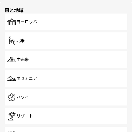
園や自然保護区など、自然が調和した近代的な景観と文化
の多様性あふれるカラフルな町は、どこを歩いても新しい
国と地域
発見がある。さらに、治安のよさや充実した公共交通機関
も、旅行者にとっては魅力的なポイント。グルメも豊富
で、ホーカーズは地元の風情を楽しめる外せないスポット
ヨーロッパ
だ。訪れる人を飽きさせないシンガポールで、多様な魅力
を体感しよう。 なお、新着のシンガポール情報は
コンテン
ツ一覧
を参照してほしい。
北米
中南米
オセアニア
ハワイ
リゾート