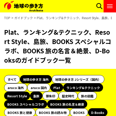
TOP
ガイドブック
Plat、ランキング&テクニック、Resort Style、島旅
Plat、ランキング&テクニック、Reso
rt Style、島旅、BOOKS スペシャルコ
ラボ、BOOKS 旅の名言＆絶景、D-Bo
oksのガイドブック一覧
すべて
地球の歩き方 海外
地球の歩き方 Jシリーズ（国内）
aruco 海外
aruco 国内
Plat
ランキング&テクニック
Resort Style
島旅
御朱印
歴史時代
旅の図鑑
BOOKS スペシャルコラボ
BOOKS 旅の名言＆絶景
BOOKS 旅と健康
BOOKS 旅の読み物
BOOKS
D-Books