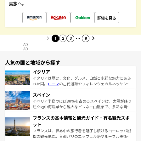
島旅へ。
詳細を見る
…
1
2
3
8
AD
AD
人気の国と地域から探す
イタリア
イタリアは歴史、文化、グルメ、自然と多彩な魅力にあふ
れた国。
ローマ
の古代遺跡やフィレンツェのルネッサンス
美術、ヴェネツィアの運河など、歴史あるスポットはもち
スペイン
ろん、トスカーナの美しい田園風景やアマルフィ海岸の絶
景など、自然景観も見逃せない。観光の合間には、本場の
イベリア半島のほぼ80％を占めるスペインは、太陽が降り
ピザやパスタなど、絶品のイタリア料理を堪能することも
注ぐ地中海沿岸から雄大なピレネー山脈まで、多彩な自然
できる。朝目覚めてから夜眠るまで、すべての瞬間を楽し
と文化が詰まったヨーロッパ屈指の旅行先だ。多様な地域
フランスの基本情報と観光ガイド・有名観光スポ
ませてくれるイタリアで、忘れられない旅をしてみよう！
文化が根付くこの国では、情熱的なフラメンコ、熱気あふ
なお、新着のイタリア情報は
コンテンツ一覧
を参照してほ
れる闘牛、そして美味しいタパスが生活の一部となってい
ット
しい。
る。首都マドリードの洗練された雰囲気や、バルセロナの
フランスは、世界中の旅行者を魅了し続けるヨーロッパ屈
アートに溢れた街角から、地方では古代ローマ遺跡や中世
指の観光地だ。首都パリのエッフェル塔やルーブル美術館
の城塞都市、穏やかなビーチリゾートまで多彩な表情を見