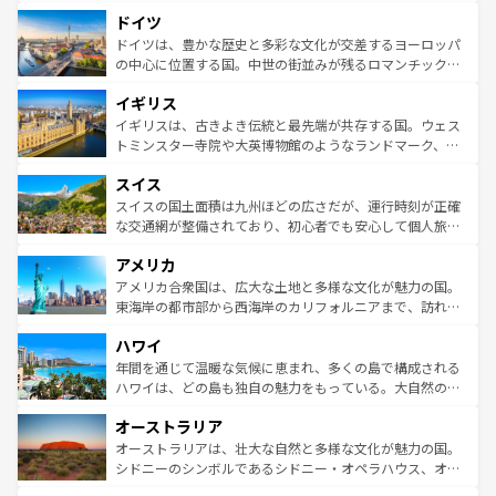
といった象徴的なスポットから、田舎町の古風な美しさま
せる。地方によって風土や気候が異なるスペインはその個
ドイツ
で、幅広い魅力が詰まっている。華麗な宮殿、歴史的な大
性で訪れる人を魅了する。 なお、新着のスペイン情報は
コ
聖堂、美しいビーチ、そして豊かな自然が、訪れる者を心
ドイツは、豊かな歴史と多彩な文化が交差するヨーロッパ
ンテンツ一覧
を参照してほしい。
から魅了する。また、フランスは美食の国としても知ら
の中心に位置する国。中世の街並みが残るロマンチック街
れ、フランス料理はユネスコ無形文化遺産にも登録されて
道から、未来を先取りするようなモダンな都市まで多様な
イギリス
いる。シャンパンの発祥地であるランス、プロヴァンスの
顔を持つこの国は、どこを歩いても飽きることがない。ベ
香り高いラベンダー畑など、多彩な楽しみ方が可能だ。さ
ルリンの文化的活気、バイエルン州のアルプスの絶景、そ
イギリスは、古きよき伝統と最先端が共存する国。ウェス
らに、パリ以外の地域にも魅力が溢れており、どの街角に
してライン川沿いのワイン畑といった風景は必見。ビール
トミンスター寺院や大英博物館のようなランドマーク、歴
も豊かな歴史と文化が息づいている。パリ以外の個性あふ
とソーセージを味わいながら地元の人と過ごす楽しい時間
史ある大学都市、美しい丘陵地帯や牧歌的な風景など、エ
れる地方に足を運ぶとそれぞれで全く異なる文化を体験で
スイス
は、お酒好きな人にはぜひ体験してほしい。 なお、新着の
リアごとに異なる魅力がある。また、優雅なアフタヌーン
きるだろう。 なお、新着のフランス情報は
コンテンツ一覧
ドイツ情報は
コンテンツ一覧
を参照してほしい。
ティー、ビール好きにはたまらない英国パブ、サッカー観
スイスの国土面積は九州ほどの広さだが、運行時刻が正確
を参照してほしい。
戦など、本場だからこそできる体験も豊富。イギリスを旅
な交通網が整備されており、初心者でも安心して個人旅行
して楽しみつくそう。 なお、新着のイギリス情報は
コンテ
を楽しめる。日本同様に時刻表どおりの旅が可能だ。中世
アメリカ
ンツ一覧
を参照してほしい。
の建物がそのまま残る町や、スイスならではのユニークな
博物館もあり、アルプス観光だけでなく町歩きも満喫する
アメリカ合衆国は、広大な土地と多様な文化が魅力の国。
ことができる。国民の所得が高いため物価も高いが、旅行
東海岸の都市部から西海岸のカリフォルニアまで、訪れる
者向けの交通パス提供のサービスもあり、うまく活用すれ
場所ごとに異なる風景と体験が待っている。ニューヨーク
ハワイ
ば市内交通費無料で観光を楽しむこともできる。 なお、新
のような巨大都市は、観光、ショッピング、エンターテイ
着のスイス情報は
コンテンツ一覧
を参照してほしい。
ンメントが詰まった刺激的なスポットだ。一方、アメリカ
年間を通じて温暖な気候に恵まれ、多くの島で構成される
西部には大自然が広がり、グランドキャニオンやイエロー
ハワイは、どの島も独自の魅力をもっている。大自然の神
ストーン国立公園といった絶景が堪能できる。さらに、南
秘を感じたいなら、火山が生み出した壮大な景観を誇るハ
オーストラリア
部のニューオーリンズでは、音楽と美食が融合した独特の
ワイ島は見逃せない。また、定番の観光地といえばオアフ
文化が魅力。旅行者はアメリカの各地域で異なる魅力を楽
島だが、静かな自然を求めるならマウイ島やカウアイ島が
オーストラリアは、壮大な自然と多様な文化が魅力の国。
しみながら、その多様性と豊かな歴史を感じることができ
おすすめ。エメラルドグリーンに輝く海をはじめ、豊かな
シドニーのシンボルであるシドニー・オペラハウス、オー
るだろう。車でのロードトリップや列車の旅も、アメリカ
文化や歴史が息づいている。「アロハスピリット」と呼ば
ストラリア東海岸北部に広がる大サンゴ礁地帯グレートバ