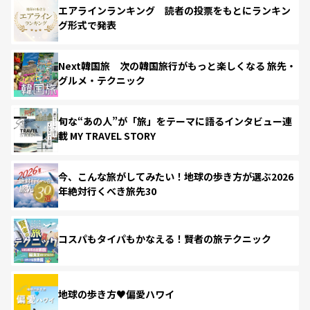
エアラインランキング 読者の投票をもとにランキン
グ形式で発表
Next韓国旅 次の韓国旅行がもっと楽しくなる 旅先・
グルメ・テクニック
旬な“あの人”が「旅」をテーマに語るインタビュー連
載 MY TRAVEL STORY
今、こんな旅がしてみたい！地球の歩き方が選ぶ2026
年絶対行くべき旅先30
コスパもタイパもかなえる！賢者の旅テクニック
地球の歩き方♥偏愛ハワイ