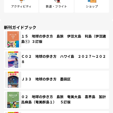
アクティビティ
鉄道・フライト
ショップ
新刊ガイドブック
１５ 地球の歩き方 島旅 伊豆大島 利島（伊豆諸
島①）３訂版
Ｃ０２ 地球の歩き方 ハワイ島 ２０２７～２０２
８
Ｊ３３ 地球の歩き方 墨田区
０２ 地球の歩き方 島旅 奄美大島 喜界島 加計
呂麻島（奄美群島１） ５訂版