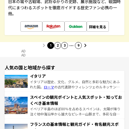
日本の城や古戦場、武将ゆかりの史跡、展示施設など、戦国時
代にまつわるスポットを徹底ガイドする歴史ファン必携の一
冊。
詳細を見る
…
1
2
3
9
AD
AD
人気の国と地域から探す
イタリア
イタリアは歴史、文化、グルメ、自然と多彩な魅力にあふ
れた国。
ローマ
の古代遺跡やフィレンツェのルネッサンス
美術、ヴェネツィアの運河など、歴史あるスポットはもち
スペインの観光ポイントと人気スポット・知ってお
ろん、トスカーナの美しい田園風景やアマルフィ海岸の絶
景など、自然景観も見逃せない。観光の合間には、本場の
くべき基本情報
ピザやパスタなど、絶品のイタリア料理を堪能することも
イベリア半島のほぼ80％を占めるスペインは、太陽が降り
できる。朝目覚めてから夜眠るまで、すべての瞬間を楽し
注ぐ地中海沿岸から雄大なピレネー山脈まで、多彩な自然
ませてくれるイタリアで、忘れられない旅をしてみよう！
と文化が詰まったヨーロッパ屈指の旅行先だ。多様な地域
なお、新着のイタリア情報は
コンテンツ一覧
を参照してほ
フランスの基本情報と観光ガイド・有名観光スポ
文化が根付くこの国では、情熱的なフラメンコ、熱気あふ
しい。