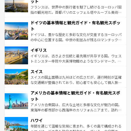
れる闘牛、そして美味しいタパスが生活の一部となってい
ット
る。首都マドリードの洗練された雰囲気や、バルセロナの
フランスは、世界中の旅行者を魅了し続けるヨーロッパ屈
アートに溢れた街角から、地方では古代ローマ遺跡や中世
指の観光地だ。首都パリのエッフェル塔やルーブル美術館
の城塞都市、穏やかなビーチリゾートまで多彩な表情を見
といった象徴的なスポットから、田舎町の古風な美しさま
せる。地方によって風土や気候が異なるスペインはその個
ドイツの基本情報と観光ガイド・有名観光スポッ
で、幅広い魅力が詰まっている。華麗な宮殿、歴史的な大
性で訪れる人を魅了する。 なお、新着のスペイン情報は
コ
聖堂、美しいビーチ、そして豊かな自然が、訪れる者を心
ト
ンテンツ一覧
を参照してほしい。
から魅了する。また、フランスは美食の国としても知ら
ドイツは、豊かな歴史と多彩な文化が交差するヨーロッパ
れ、フランス料理はユネスコ無形文化遺産にも登録されて
の中心に位置する国。中世の街並みが残るロマンチック街
いる。シャンパンの発祥地であるランス、プロヴァンスの
道から、未来を先取りするようなモダンな都市まで多様な
香り高いラベンダー畑など、多彩な楽しみ方が可能だ。さ
イギリス
顔を持つこの国は、どこを歩いても飽きることがない。ベ
らに、パリ以外の地域にも魅力が溢れており、どの街角に
ルリンの文化的活気、バイエルン州のアルプスの絶景、そ
イギリスは、古きよき伝統と最先端が共存する国。ウェス
も豊かな歴史と文化が息づいている。パリ以外の個性あふ
してライン川沿いのワイン畑といった風景は必見。ビール
トミンスター寺院や大英博物館のようなランドマーク、歴
れる地方に足を運ぶとそれぞれで全く異なる文化を体験で
とソーセージを味わいながら地元の人と過ごす楽しい時間
史ある大学都市、美しい丘陵地帯や牧歌的な風景など、エ
きるだろう。 なお、新着のフランス情報は
コンテンツ一覧
スイス
は、お酒好きな人にはぜひ体験してほしい。 なお、新着の
リアごとに異なる魅力がある。また、優雅なアフタヌーン
を参照してほしい。
ドイツ情報は
コンテンツ一覧
を参照してほしい。
ティー、ビール好きにはたまらない英国パブ、サッカー観
スイスの国土面積は九州ほどの広さだが、運行時刻が正確
戦など、本場だからこそできる体験も豊富。イギリスを旅
な交通網が整備されており、初心者でも安心して個人旅行
して楽しみつくそう。 なお、新着のイギリス情報は
コンテ
を楽しめる。日本同様に時刻表どおりの旅が可能だ。中世
アメリカの基本情報と観光ガイド・有名観光スポ
ンツ一覧
を参照してほしい。
の建物がそのまま残る町や、スイスならではのユニークな
博物館もあり、アルプス観光だけでなく町歩きも満喫する
ット
ことができる。国民の所得が高いため物価も高いが、旅行
アメリカ合衆国は、広大な土地と多様な文化が魅力の国。
者向けの交通パス提供のサービスもあり、うまく活用すれ
東海岸の都市部から西海岸のカリフォルニアまで、訪れる
ば市内交通費無料で観光を楽しむこともできる。 なお、新
場所ごとに異なる風景と体験が待っている。ニューヨーク
着のスイス情報は
コンテンツ一覧
を参照してほしい。
ハワイ
のような巨大都市は、観光、ショッピング、エンターテイ
ンメントが詰まった刺激的なスポットだ。一方、アメリカ
年間を通じて温暖な気候に恵まれ、多くの島で構成される
西部には大自然が広がり、グランドキャニオンやイエロー