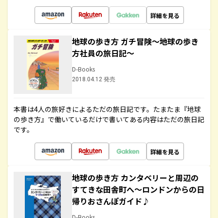
詳細を見る
地球の歩き方 ガチ冒険～地球の歩き
方社員の旅日記～
D-Books
2018.04.12 発売
本書は4人の旅好きによるただの旅日記です。たまたま『地球
の歩き方』で働いているだけで書いてある内容はただの旅日記
です。
詳細を見る
地球の歩き方 カンタベリーと周辺の
すてきな田舎町へ～ロンドンからの日
帰りおさんぽガイド♪
D-Books