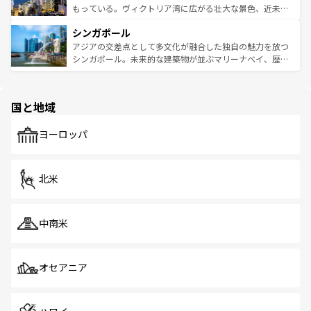
が旅行者を迎えてくれるので、きっと忘れられない旅にな
いビーチでリゾート気分を楽しむことができる。タイ料理
もっている。ヴィクトリア湾に広がる壮大な景色、近未来
るはずだ。 なお、新着のベトナム情報は
コンテンツ一覧
を
は世界的に有名で、屋台から高級レストランまで味覚を刺
的なアートスポット、そして歴史と現代が融合した町並
参照してほしい。
シンガポール
激する。気候は一年中温暖で、どの季節にも異なる楽しみ
み、どこを訪れても感動するはず。観光スポットが密集し
が待っている。親しみやすいタイの人々、仏教を中心とし
ており、効率よく見どころを回れるのも魅力。息をのむよ
アジアの交差点として多文化が融合した独自の魅力を放つ
た文化、そして多様な観光資源が、訪れる旅人を魅了し続
うな絶景から文化的な体験まで、香港を存分に楽しみ尽く
シンガポール。未来的な建築物が並ぶマリーナベイ、歴史
ける。 なお、新着のタイ情報は
コンテンツ一覧
を参照して
そう。 なお、新着の香港情報は
コンテンツ一覧
を参照して
と伝統を感じられるエスニックタウン、多数の緑豊かな公
ほしい。
ほしい。
園や自然保護区など、自然が調和した近代的な景観と文化
の多様性あふれるカラフルな町は、どこを歩いても新しい
国と地域
発見がある。さらに、治安のよさや充実した公共交通機関
も、旅行者にとっては魅力的なポイント。グルメも豊富
で、ホーカーズは地元の風情を楽しめる外せないスポット
ヨーロッパ
だ。訪れる人を飽きさせないシンガポールで、多様な魅力
を体感しよう。 なお、新着のシンガポール情報は
コンテン
ツ一覧
を参照してほしい。
北米
中南米
オセアニア