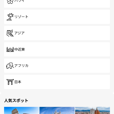
ハワイ
リゾート
アジア
中近東
アフリカ
日本
人気スポット