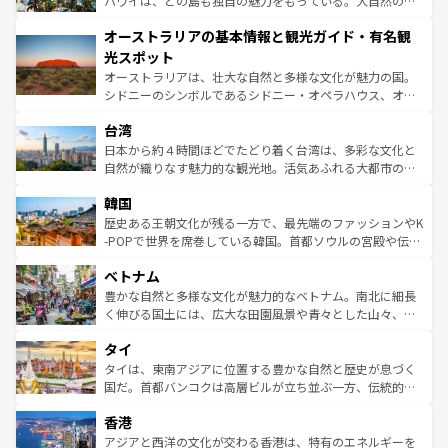
ハワイは、どの島も独自の魅力をもっている。大自然の神
ストーン国立公園といった絶景が堪能できる。さらに、南
秘を感じたいなら、火山が生み出した壮大な景観を誇るハ
オーストラリアの基本情報と観光ガイド・有名観
部のニューオーリンズでは、音楽と美食が融合した独特の
ワイ島は見逃せない。また、定番の観光地といえばオアフ
文化が魅力。旅行者はアメリカの各地域で異なる魅力を楽
島だが、静かな自然を求めるならマウイ島やカウアイ島が
光スポット
しみながら、その多様性と豊かな歴史を感じることができ
おすすめ。エメラルドグリーンに輝く海をはじめ、豊かな
オーストラリアは、壮大な自然と多様な文化が魅力の国。
るだろう。車でのロードトリップや列車の旅も、アメリカ
文化や歴史が息づいている。「アロハスピリット」と呼ば
シドニーのシンボルであるシドニー・オペラハウス、オー
ならではの贅沢な旅のスタイルだ。 なお、新着のアメリカ
れるおもてなしの心で訪れる人々を迎えてくれるハワイの
ストラリア東海岸北部に広がる大サンゴ礁地帯グレートバ
情報は
コンテンツ一覧
を参照してほしい。
人々、おいしいローカルフードやハワイアンミュージッ
台湾
リアリーフや大陸中央部にそびえるウルル（エアーズロッ
ク、伝統的なフラダンスなど、すべてがハワイの魅力を彩
ク）、タスマニアの美しい原生林やケアンズの熱帯雨林な
日本から約４時間ほどでたどり着く台湾は、多彩な文化と
っている。訪れるたびに新しい発見と感動が待っているハ
ど、見どころがたくさん。また、カフェやワイン、オージ
自然が織りなす魅力的な観光地。活気あふれる大都市の台
ワイを、存分に味わってほしい。 なお、新着のハワイ情報
ービーフなどの食文化も豊かで、美味しいものであふれて
北やノスタルジックな町並みが人気な九份（ジォウフェ
は
コンテンツ一覧
を参照してほしい。
韓国
いる。アクティビティも充実しており、サーフィンやダイ
ン）、静ひつな山岳地帯である台湾東部など、都市の喧騒
ビング、ハイキングなど、アウトドア好きにはたまらな
と山間の静けさが共存しており、訪れる人に新しい発見と
歴史ある王朝文化が残る一方で、最先端のファッションやK
い。オーストラリアの多彩な魅力を存分に味わいつくそ
驚きをもたらしてくれる。また、奥深い台湾の食文化も魅
-POPで世界を席巻している韓国。首都ソウルの宮殿や伝統
う。 なお、新着のオーストラリア情報は
コンテンツ一覧
を
力で、夜市などの屋台グルメから高級料理、ヘルシーで美
家屋が並ぶエリアでは韓国の歴史と文化に浸ることがで
参照してほしい。
ベトナム
容にもいいと評判のスイーツなど、バラエティ豊かな料理
き、地方に足を延ばせば四季折々の自然美を楽しむことが
が味わえる。 なお、新着の台湾情報は
コンテンツ一覧
を参
できる。そして、キムチや焼肉、絶品のストリートフード
豊かな自然と多様な文化が魅力的なベトナム。南北に細長
照してほしい。
まで、さまざまな韓国料理が待っている。夜には、韓国な
く伸びる国土には、広大な田園風景や青々とした山々、世
らではのナイトライフも堪能できる。あたたかいホスピタ
界遺産に登録された壮大な自然景観が点在し、都市部では
タイ
リティに包まれながら、韓国の多彩な魅力を心ゆくまで味
急速な発展と共に伝統が息づく。ハノイの古い町並みやホ
わってみてほしい。 なお、新着の韓国情報は
コンテンツ一
ーチミン市のフランス統治時代の建物も、独特の雰囲気を
タイは、東南アジアに位置する豊かな自然と歴史が息づく
覧
を参照してほしい。
醸し出している。また、バラエティの豊かさとおいしさで
国だ。首都バンコクは高層ビルが立ち並ぶ一方、伝統的な
世界中の食通を魅了してやまないベトナム料理も魅力のひ
寺院や市場がいたるところに点在し、古きよき文化と現代
香港
とつ。フォーやバインミー、ベトナムコーヒーなどは、ぜ
の活気が交差している。北部ではチェンマイなどの山岳地
ひ現地で味わいたい。どの地域を訪れてもあたたかい人々
帯で自然と触れ合い、南部ではプーケットやクラビの美し
アジアと西洋の文化が交わる香港は、特有のエネルギーを