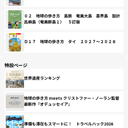
０２ 地球の歩き方 島旅 奄美大島 喜界島 加計
呂麻島（奄美群島１） ５訂版
Ｄ１７ 地球の歩き方 タイ ２０２７～２０２８
特設ページ
世界遺産ランキング
地球の歩き方 meets クリストファー・ノーラン監督
最新作『オデュッセイア』
準備も滞在もスマートに！ トラベルハック2026