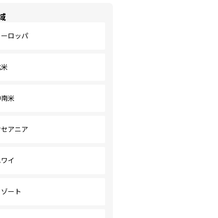
域
ヨーロッパ
北米
中南米
オセアニア
ハワイ
リゾート