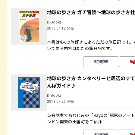
地球の歩き方 ガチ冒険～地球の歩き方
D-Books
2018.04.12 発売
本書は4人の旅好きによるただの旅日記です。
いてある内容はただの旅日記です。
地球の歩き方 カンタベリーと周辺のす
んぽガイド♪
D-Books
2018.07.26 発売
英会話本でおなじみの「Kayoの“秘密のノー
ンドン南東の田舎町をご紹介！