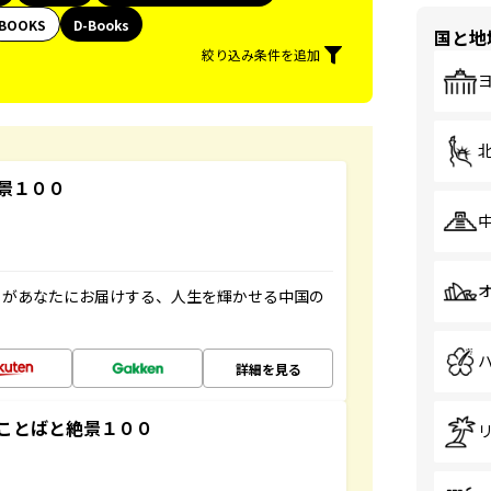
BOOKS
D-Books
国と地
絞り込み条件を追加
景１００
」があなたにお届けする、人生を輝かせる中国の
詳細を見る
ことばと絶景１００