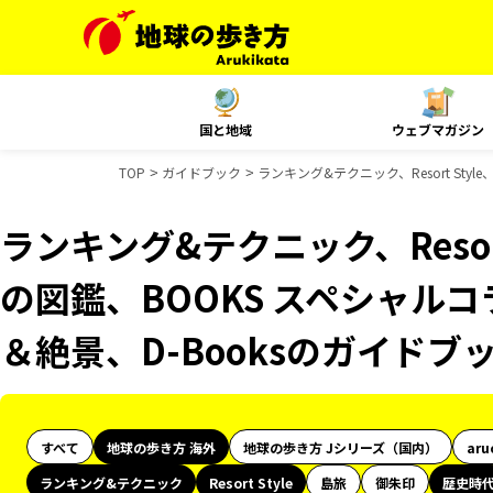
国と地域
ウェブマガジン
TOP
ガイドブック
ランキング&テクニック、Resort St
ランキング&テクニック、Resor
の図鑑、BOOKS スペシャルコ
＆絶景、D-Booksのガイドブ
すべて
地球の歩き方 海外
地球の歩き方 Jシリーズ（国内）
aru
ランキング&テクニック
Resort Style
島旅
御朱印
歴史時