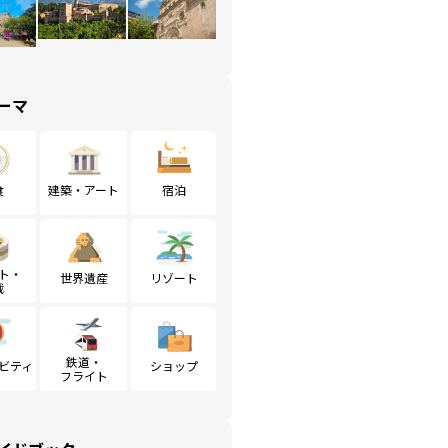
ーマ
食
建築・アート
宿泊
ト・
世界遺産
リゾート
戦
鉄道・
ビティ
ショップ
フライト