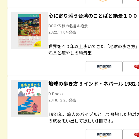
心に寄り添う台湾のことばと絶景１００
BOOKS 旅の名言＆絶景
2022.11.04 発売
世界を４０年以上歩いてきた「地球の歩き方
名言と癒やしの絶景集
地球の歩き方 3 インド・ネパール 1982
D-Books
2018.12.20 発売
1981年、旅人のバイブルとして登場した地
の旅を思い出して欲しい1冊です。