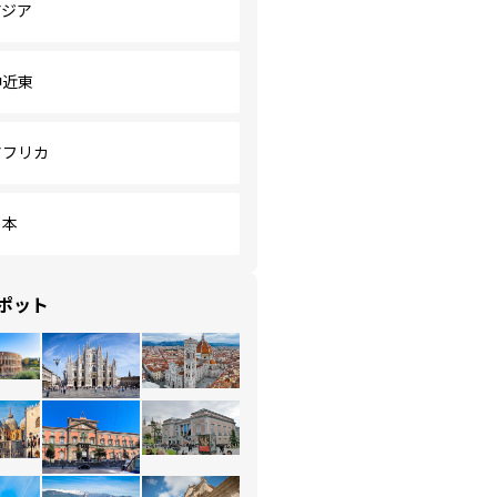
アジア
中近東
アフリカ
日本
ポット