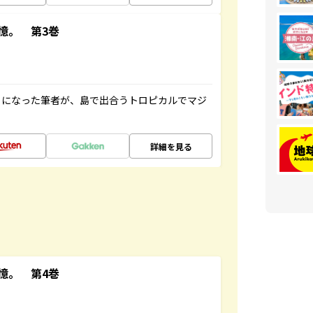
憶。 第3巻
とになった筆者が、島で出合うトロピカルでマジ
詳細を見る
憶。 第4巻