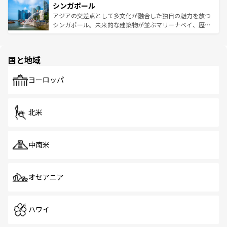
参照してほしい。
シンガポール
激する。気候は一年中温暖で、どの季節にも異なる楽しみ
み、どこを訪れても感動するはず。観光スポットが密集し
が待っている。親しみやすいタイの人々、仏教を中心とし
ており、効率よく見どころを回れるのも魅力。息をのむよ
アジアの交差点として多文化が融合した独自の魅力を放つ
た文化、そして多様な観光資源が、訪れる旅人を魅了し続
うな絶景から文化的な体験まで、香港を存分に楽しみ尽く
シンガポール。未来的な建築物が並ぶマリーナベイ、歴史
ける。 なお、新着のタイ情報は
コンテンツ一覧
を参照して
そう。 なお、新着の香港情報は
コンテンツ一覧
を参照して
と伝統を感じられるエスニックタウン、多数の緑豊かな公
ほしい。
ほしい。
園や自然保護区など、自然が調和した近代的な景観と文化
の多様性あふれるカラフルな町は、どこを歩いても新しい
国と地域
発見がある。さらに、治安のよさや充実した公共交通機関
も、旅行者にとっては魅力的なポイント。グルメも豊富
で、ホーカーズは地元の風情を楽しめる外せないスポット
ヨーロッパ
だ。訪れる人を飽きさせないシンガポールで、多様な魅力
を体感しよう。 なお、新着のシンガポール情報は
コンテン
ツ一覧
を参照してほしい。
北米
中南米
オセアニア
ハワイ