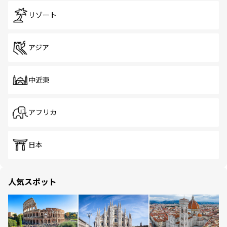
リゾート
アジア
中近東
アフリカ
日本
人気スポット