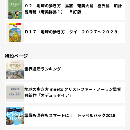
０２ 地球の歩き方 島旅 奄美大島 喜界島 加計
呂麻島（奄美群島１） ５訂版
Ｄ１７ 地球の歩き方 タイ ２０２７～２０２８
特設ページ
世界遺産ランキング
地球の歩き方 meets クリストファー・ノーラン監督
最新作『オデュッセイア』
準備も滞在もスマートに！ トラベルハック2026