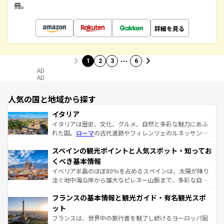
冊。
詳細を見る
…
1
2
3
6
AD
AD
人気の国と地域から探す
イタリア
イタリアは歴史、文化、グルメ、自然と多彩な魅力にあふ
れた国。
ローマ
の古代遺跡やフィレンツェのルネッサンス
美術、ヴェネツィアの運河など、歴史あるスポットはもち
スペインの観光ポイントと人気スポット・知ってお
ろん、トスカーナの美しい田園風景やアマルフィ海岸の絶
景など、自然景観も見逃せない。観光の合間には、本場の
くべき基本情報
ピザやパスタなど、絶品のイタリア料理を堪能することも
イベリア半島のほぼ80％を占めるスペインは、太陽が降り
できる。朝目覚めてから夜眠るまで、すべての瞬間を楽し
注ぐ地中海沿岸から雄大なピレネー山脈まで、多彩な自然
ませてくれるイタリアで、忘れられない旅をしてみよう！
と文化が詰まったヨーロッパ屈指の旅行先だ。多様な地域
なお、新着のイタリア情報は
コンテンツ一覧
を参照してほ
フランスの基本情報と観光ガイド・有名観光スポ
文化が根付くこの国では、情熱的なフラメンコ、熱気あふ
しい。
れる闘牛、そして美味しいタパスが生活の一部となってい
ット
る。首都マドリードの洗練された雰囲気や、バルセロナの
フランスは、世界中の旅行者を魅了し続けるヨーロッパ屈