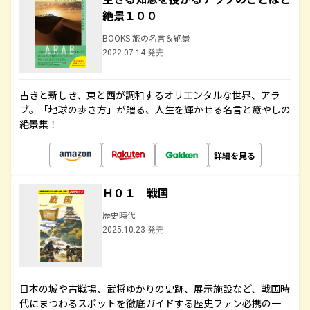
絶景１００
BOOKS 旅の名言＆絶景
2022.07.14 発売
古きと新しき、東と西が調和するオリエンタルな世界、アラ
ブ。「地球の歩き方」が贈る、人生を輝かせる名言と癒やしの
絶景集！
詳細を見る
Ｈ０１ 戦国
歴史時代
2025.10.23 発売
日本の城や古戦場、武将ゆかりの史跡、展示施設など、戦国時
代にまつわるスポットを徹底ガイドする歴史ファン必携の一