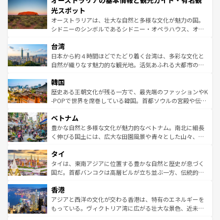
オーストラリアの基本情報と観光ガイド・有名観
ワイ島は見逃せない。また、定番の観光地といえばオアフ
文化が魅力。旅行者はアメリカの各地域で異なる魅力を楽
島だが、静かな自然を求めるならマウイ島やカウアイ島が
光スポット
しみながら、その多様性と豊かな歴史を感じることができ
おすすめ。エメラルドグリーンに輝く海をはじめ、豊かな
オーストラリアは、壮大な自然と多様な文化が魅力の国。
るだろう。車でのロードトリップや列車の旅も、アメリカ
文化や歴史が息づいている。「アロハスピリット」と呼ば
シドニーのシンボルであるシドニー・オペラハウス、オー
ならではの贅沢な旅のスタイルだ。 なお、新着のアメリカ
れるおもてなしの心で訪れる人々を迎えてくれるハワイの
ストラリア東海岸北部に広がる大サンゴ礁地帯グレートバ
情報は
コンテンツ一覧
を参照してほしい。
人々、おいしいローカルフードやハワイアンミュージッ
台湾
リアリーフや大陸中央部にそびえるウルル（エアーズロッ
ク、伝統的なフラダンスなど、すべてがハワイの魅力を彩
ク）、タスマニアの美しい原生林やケアンズの熱帯雨林な
日本から約４時間ほどでたどり着く台湾は、多彩な文化と
っている。訪れるたびに新しい発見と感動が待っているハ
ど、見どころがたくさん。また、カフェやワイン、オージ
自然が織りなす魅力的な観光地。活気あふれる大都市の台
ワイを、存分に味わってほしい。 なお、新着のハワイ情報
ービーフなどの食文化も豊かで、美味しいものであふれて
北やノスタルジックな町並みが人気な九份（ジォウフェ
は
コンテンツ一覧
を参照してほしい。
韓国
いる。アクティビティも充実しており、サーフィンやダイ
ン）、静ひつな山岳地帯である台湾東部など、都市の喧騒
ビング、ハイキングなど、アウトドア好きにはたまらな
と山間の静けさが共存しており、訪れる人に新しい発見と
歴史ある王朝文化が残る一方で、最先端のファッションやK
い。オーストラリアの多彩な魅力を存分に味わいつくそ
驚きをもたらしてくれる。また、奥深い台湾の食文化も魅
-POPで世界を席巻している韓国。首都ソウルの宮殿や伝統
う。 なお、新着のオーストラリア情報は
コンテンツ一覧
を
力で、夜市などの屋台グルメから高級料理、ヘルシーで美
家屋が並ぶエリアでは韓国の歴史と文化に浸ることがで
参照してほしい。
ベトナム
容にもいいと評判のスイーツなど、バラエティ豊かな料理
き、地方に足を延ばせば四季折々の自然美を楽しむことが
が味わえる。 なお、新着の台湾情報は
コンテンツ一覧
を参
できる。そして、キムチや焼肉、絶品のストリートフード
豊かな自然と多様な文化が魅力的なベトナム。南北に細長
照してほしい。
まで、さまざまな韓国料理が待っている。夜には、韓国な
く伸びる国土には、広大な田園風景や青々とした山々、世
らではのナイトライフも堪能できる。あたたかいホスピタ
界遺産に登録された壮大な自然景観が点在し、都市部では
タイ
リティに包まれながら、韓国の多彩な魅力を心ゆくまで味
急速な発展と共に伝統が息づく。ハノイの古い町並みやホ
わってみてほしい。 なお、新着の韓国情報は
コンテンツ一
ーチミン市のフランス統治時代の建物も、独特の雰囲気を
タイは、東南アジアに位置する豊かな自然と歴史が息づく
覧
を参照してほしい。
醸し出している。また、バラエティの豊かさとおいしさで
国だ。首都バンコクは高層ビルが立ち並ぶ一方、伝統的な
世界中の食通を魅了してやまないベトナム料理も魅力のひ
寺院や市場がいたるところに点在し、古きよき文化と現代
香港
とつ。フォーやバインミー、ベトナムコーヒーなどは、ぜ
の活気が交差している。北部ではチェンマイなどの山岳地
ひ現地で味わいたい。どの地域を訪れてもあたたかい人々
帯で自然と触れ合い、南部ではプーケットやクラビの美し
アジアと西洋の文化が交わる香港は、特有のエネルギーを
が旅行者を迎えてくれるので、きっと忘れられない旅にな
いビーチでリゾート気分を楽しむことができる。タイ料理
もっている。ヴィクトリア湾に広がる壮大な景色、近未来
るはずだ。 なお、新着のベトナム情報は
コンテンツ一覧
を
は世界的に有名で、屋台から高級レストランまで味覚を刺
的なアートスポット、そして歴史と現代が融合した町並