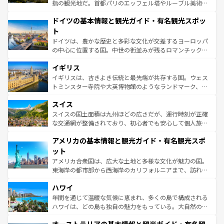
アートに溢れた街角から、地方では古代ローマ遺跡や中世
指の観光地だ。首都パリのエッフェル塔やルーブル美術館
の城塞都市、穏やかなビーチリゾートまで多彩な表情を見
といった象徴的なスポットから、田舎町の古風な美しさま
せる。地方によって風土や気候が異なるスペインはその個
ドイツの基本情報と観光ガイド・有名観光スポッ
で、幅広い魅力が詰まっている。華麗な宮殿、歴史的な大
性で訪れる人を魅了する。 なお、新着のスペイン情報は
コ
聖堂、美しいビーチ、そして豊かな自然が、訪れる者を心
ト
ンテンツ一覧
を参照してほしい。
から魅了する。また、フランスは美食の国としても知ら
ドイツは、豊かな歴史と多彩な文化が交差するヨーロッパ
れ、フランス料理はユネスコ無形文化遺産にも登録されて
の中心に位置する国。中世の街並みが残るロマンチック街
いる。シャンパンの発祥地であるランス、プロヴァンスの
道から、未来を先取りするようなモダンな都市まで多様な
香り高いラベンダー畑など、多彩な楽しみ方が可能だ。さ
イギリス
顔を持つこの国は、どこを歩いても飽きることがない。ベ
らに、パリ以外の地域にも魅力が溢れており、どの街角に
ルリンの文化的活気、バイエルン州のアルプスの絶景、そ
イギリスは、古きよき伝統と最先端が共存する国。ウェス
も豊かな歴史と文化が息づいている。パリ以外の個性あふ
してライン川沿いのワイン畑といった風景は必見。ビール
トミンスター寺院や大英博物館のようなランドマーク、歴
れる地方に足を運ぶとそれぞれで全く異なる文化を体験で
とソーセージを味わいながら地元の人と過ごす楽しい時間
史ある大学都市、美しい丘陵地帯や牧歌的な風景など、エ
きるだろう。 なお、新着のフランス情報は
コンテンツ一覧
スイス
は、お酒好きな人にはぜひ体験してほしい。 なお、新着の
リアごとに異なる魅力がある。また、優雅なアフタヌーン
を参照してほしい。
ドイツ情報は
コンテンツ一覧
を参照してほしい。
ティー、ビール好きにはたまらない英国パブ、サッカー観
スイスの国土面積は九州ほどの広さだが、運行時刻が正確
戦など、本場だからこそできる体験も豊富。イギリスを旅
な交通網が整備されており、初心者でも安心して個人旅行
して楽しみつくそう。 なお、新着のイギリス情報は
コンテ
を楽しめる。日本同様に時刻表どおりの旅が可能だ。中世
アメリカの基本情報と観光ガイド・有名観光スポ
ンツ一覧
を参照してほしい。
の建物がそのまま残る町や、スイスならではのユニークな
博物館もあり、アルプス観光だけでなく町歩きも満喫する
ット
ことができる。国民の所得が高いため物価も高いが、旅行
アメリカ合衆国は、広大な土地と多様な文化が魅力の国。
者向けの交通パス提供のサービスもあり、うまく活用すれ
東海岸の都市部から西海岸のカリフォルニアまで、訪れる
ば市内交通費無料で観光を楽しむこともできる。 なお、新
場所ごとに異なる風景と体験が待っている。ニューヨーク
着のスイス情報は
コンテンツ一覧
を参照してほしい。
ハワイ
のような巨大都市は、観光、ショッピング、エンターテイ
ンメントが詰まった刺激的なスポットだ。一方、アメリカ
年間を通じて温暖な気候に恵まれ、多くの島で構成される
西部には大自然が広がり、グランドキャニオンやイエロー
ハワイは、どの島も独自の魅力をもっている。大自然の神
ストーン国立公園といった絶景が堪能できる。さらに、南
秘を感じたいなら、火山が生み出した壮大な景観を誇るハ
部のニューオーリンズでは、音楽と美食が融合した独特の