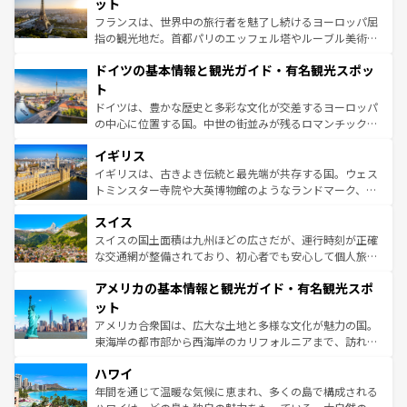
れる闘牛、そして美味しいタパスが生活の一部となってい
ット
る。首都マドリードの洗練された雰囲気や、バルセロナの
フランスは、世界中の旅行者を魅了し続けるヨーロッパ屈
アートに溢れた街角から、地方では古代ローマ遺跡や中世
指の観光地だ。首都パリのエッフェル塔やルーブル美術館
の城塞都市、穏やかなビーチリゾートまで多彩な表情を見
といった象徴的なスポットから、田舎町の古風な美しさま
せる。地方によって風土や気候が異なるスペインはその個
ドイツの基本情報と観光ガイド・有名観光スポッ
で、幅広い魅力が詰まっている。華麗な宮殿、歴史的な大
性で訪れる人を魅了する。 なお、新着のスペイン情報は
コ
聖堂、美しいビーチ、そして豊かな自然が、訪れる者を心
ト
ンテンツ一覧
を参照してほしい。
から魅了する。また、フランスは美食の国としても知ら
ドイツは、豊かな歴史と多彩な文化が交差するヨーロッパ
れ、フランス料理はユネスコ無形文化遺産にも登録されて
の中心に位置する国。中世の街並みが残るロマンチック街
いる。シャンパンの発祥地であるランス、プロヴァンスの
道から、未来を先取りするようなモダンな都市まで多様な
香り高いラベンダー畑など、多彩な楽しみ方が可能だ。さ
イギリス
顔を持つこの国は、どこを歩いても飽きることがない。ベ
らに、パリ以外の地域にも魅力が溢れており、どの街角に
ルリンの文化的活気、バイエルン州のアルプスの絶景、そ
イギリスは、古きよき伝統と最先端が共存する国。ウェス
も豊かな歴史と文化が息づいている。パリ以外の個性あふ
してライン川沿いのワイン畑といった風景は必見。ビール
トミンスター寺院や大英博物館のようなランドマーク、歴
れる地方に足を運ぶとそれぞれで全く異なる文化を体験で
とソーセージを味わいながら地元の人と過ごす楽しい時間
史ある大学都市、美しい丘陵地帯や牧歌的な風景など、エ
きるだろう。 なお、新着のフランス情報は
コンテンツ一覧
スイス
は、お酒好きな人にはぜひ体験してほしい。 なお、新着の
リアごとに異なる魅力がある。また、優雅なアフタヌーン
を参照してほしい。
ドイツ情報は
コンテンツ一覧
を参照してほしい。
ティー、ビール好きにはたまらない英国パブ、サッカー観
スイスの国土面積は九州ほどの広さだが、運行時刻が正確
戦など、本場だからこそできる体験も豊富。イギリスを旅
な交通網が整備されており、初心者でも安心して個人旅行
して楽しみつくそう。 なお、新着のイギリス情報は
コンテ
を楽しめる。日本同様に時刻表どおりの旅が可能だ。中世
アメリカの基本情報と観光ガイド・有名観光スポ
ンツ一覧
を参照してほしい。
の建物がそのまま残る町や、スイスならではのユニークな
博物館もあり、アルプス観光だけでなく町歩きも満喫する
ット
ことができる。国民の所得が高いため物価も高いが、旅行
アメリカ合衆国は、広大な土地と多様な文化が魅力の国。
者向けの交通パス提供のサービスもあり、うまく活用すれ
東海岸の都市部から西海岸のカリフォルニアまで、訪れる
ば市内交通費無料で観光を楽しむこともできる。 なお、新
場所ごとに異なる風景と体験が待っている。ニューヨーク
着のスイス情報は
コンテンツ一覧
を参照してほしい。
ハワイ
のような巨大都市は、観光、ショッピング、エンターテイ
ンメントが詰まった刺激的なスポットだ。一方、アメリカ
年間を通じて温暖な気候に恵まれ、多くの島で構成される
西部には大自然が広がり、グランドキャニオンやイエロー