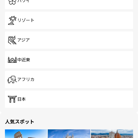
ハワイ
リゾート
アジア
中近東
アフリカ
日本
人気スポット