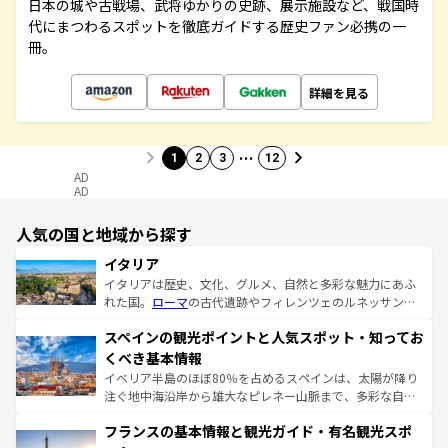
日本の城や古戦場、武将ゆかりの史跡、展示施設など、戦国時
代にまつわるスポットを徹底ガイドする歴史ファン必携の一
冊。
詳細を見る
…
1
2
3
12
AD
AD
人気の国と地域から探す
イタリア
イタリアは歴史、文化、グルメ、自然と多彩な魅力にあふ
れた国。
ローマ
の古代遺跡やフィレンツェのルネッサンス
美術、ヴェネツィアの運河など、歴史あるスポットはもち
スペインの観光ポイントと人気スポット・知ってお
ろん、トスカーナの美しい田園風景やアマルフィ海岸の絶
景など、自然景観も見逃せない。観光の合間には、本場の
くべき基本情報
ピザやパスタなど、絶品のイタリア料理を堪能することも
イベリア半島のほぼ80％を占めるスペインは、太陽が降り
できる。朝目覚めてから夜眠るまで、すべての瞬間を楽し
注ぐ地中海沿岸から雄大なピレネー山脈まで、多彩な自然
ませてくれるイタリアで、忘れられない旅をしてみよう！
と文化が詰まったヨーロッパ屈指の旅行先だ。多様な地域
なお、新着のイタリア情報は
コンテンツ一覧
を参照してほ
フランスの基本情報と観光ガイド・有名観光スポ
文化が根付くこの国では、情熱的なフラメンコ、熱気あふ
しい。