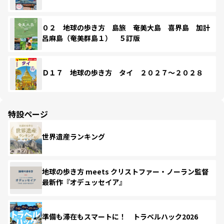
０２ 地球の歩き方 島旅 奄美大島 喜界島 加計
呂麻島（奄美群島１） ５訂版
Ｄ１７ 地球の歩き方 タイ ２０２７～２０２８
特設ページ
世界遺産ランキング
地球の歩き方 meets クリストファー・ノーラン監督
最新作『オデュッセイア』
準備も滞在もスマートに！ トラベルハック2026