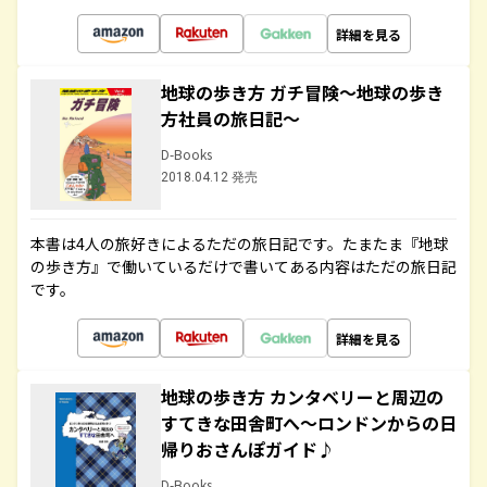
詳細を見る
地球の歩き方 ガチ冒険～地球の歩き
方社員の旅日記～
D-Books
2018.04.12 発売
本書は4人の旅好きによるただの旅日記です。たまたま『地球
の歩き方』で働いているだけで書いてある内容はただの旅日記
です。
詳細を見る
地球の歩き方 カンタベリーと周辺の
すてきな田舎町へ～ロンドンからの日
帰りおさんぽガイド♪
D-Books