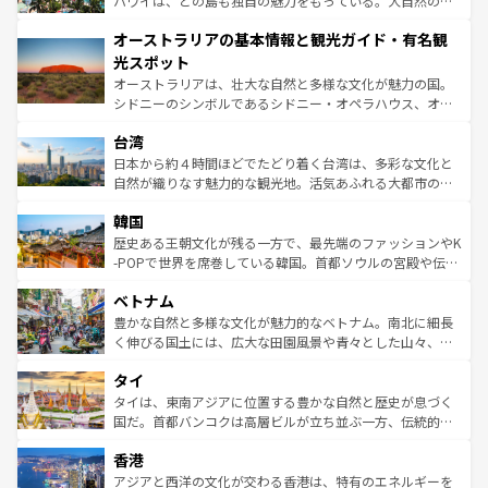
ハワイは、どの島も独自の魅力をもっている。大自然の神
ストーン国立公園といった絶景が堪能できる。さらに、南
秘を感じたいなら、火山が生み出した壮大な景観を誇るハ
オーストラリアの基本情報と観光ガイド・有名観
部のニューオーリンズでは、音楽と美食が融合した独特の
ワイ島は見逃せない。また、定番の観光地といえばオアフ
文化が魅力。旅行者はアメリカの各地域で異なる魅力を楽
島だが、静かな自然を求めるならマウイ島やカウアイ島が
光スポット
しみながら、その多様性と豊かな歴史を感じることができ
おすすめ。エメラルドグリーンに輝く海をはじめ、豊かな
オーストラリアは、壮大な自然と多様な文化が魅力の国。
るだろう。車でのロードトリップや列車の旅も、アメリカ
文化や歴史が息づいている。「アロハスピリット」と呼ば
シドニーのシンボルであるシドニー・オペラハウス、オー
ならではの贅沢な旅のスタイルだ。 なお、新着のアメリカ
れるおもてなしの心で訪れる人々を迎えてくれるハワイの
ストラリア東海岸北部に広がる大サンゴ礁地帯グレートバ
情報は
コンテンツ一覧
を参照してほしい。
人々、おいしいローカルフードやハワイアンミュージッ
台湾
リアリーフや大陸中央部にそびえるウルル（エアーズロッ
ク、伝統的なフラダンスなど、すべてがハワイの魅力を彩
ク）、タスマニアの美しい原生林やケアンズの熱帯雨林な
日本から約４時間ほどでたどり着く台湾は、多彩な文化と
っている。訪れるたびに新しい発見と感動が待っているハ
ど、見どころがたくさん。また、カフェやワイン、オージ
自然が織りなす魅力的な観光地。活気あふれる大都市の台
ワイを、存分に味わってほしい。 なお、新着のハワイ情報
ービーフなどの食文化も豊かで、美味しいものであふれて
北やノスタルジックな町並みが人気な九份（ジォウフェ
は
コンテンツ一覧
を参照してほしい。
韓国
いる。アクティビティも充実しており、サーフィンやダイ
ン）、静ひつな山岳地帯である台湾東部など、都市の喧騒
ビング、ハイキングなど、アウトドア好きにはたまらな
と山間の静けさが共存しており、訪れる人に新しい発見と
歴史ある王朝文化が残る一方で、最先端のファッションやK
い。オーストラリアの多彩な魅力を存分に味わいつくそ
驚きをもたらしてくれる。また、奥深い台湾の食文化も魅
-POPで世界を席巻している韓国。首都ソウルの宮殿や伝統
う。 なお、新着のオーストラリア情報は
コンテンツ一覧
を
力で、夜市などの屋台グルメから高級料理、ヘルシーで美
家屋が並ぶエリアでは韓国の歴史と文化に浸ることがで
参照してほしい。
ベトナム
容にもいいと評判のスイーツなど、バラエティ豊かな料理
き、地方に足を延ばせば四季折々の自然美を楽しむことが
が味わえる。 なお、新着の台湾情報は
コンテンツ一覧
を参
できる。そして、キムチや焼肉、絶品のストリートフード
豊かな自然と多様な文化が魅力的なベトナム。南北に細長
照してほしい。
まで、さまざまな韓国料理が待っている。夜には、韓国な
く伸びる国土には、広大な田園風景や青々とした山々、世
らではのナイトライフも堪能できる。あたたかいホスピタ
界遺産に登録された壮大な自然景観が点在し、都市部では
タイ
リティに包まれながら、韓国の多彩な魅力を心ゆくまで味
急速な発展と共に伝統が息づく。ハノイの古い町並みやホ
わってみてほしい。 なお、新着の韓国情報は
コンテンツ一
ーチミン市のフランス統治時代の建物も、独特の雰囲気を
タイは、東南アジアに位置する豊かな自然と歴史が息づく
覧
を参照してほしい。
醸し出している。また、バラエティの豊かさとおいしさで
国だ。首都バンコクは高層ビルが立ち並ぶ一方、伝統的な
世界中の食通を魅了してやまないベトナム料理も魅力のひ
寺院や市場がいたるところに点在し、古きよき文化と現代
香港
とつ。フォーやバインミー、ベトナムコーヒーなどは、ぜ
の活気が交差している。北部ではチェンマイなどの山岳地
ひ現地で味わいたい。どの地域を訪れてもあたたかい人々
帯で自然と触れ合い、南部ではプーケットやクラビの美し
アジアと西洋の文化が交わる香港は、特有のエネルギーを