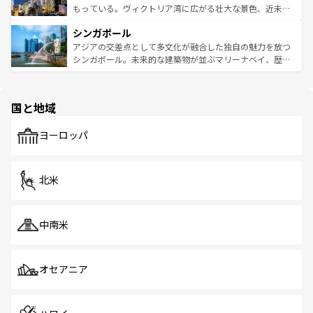
が旅行者を迎えてくれるので、きっと忘れられない旅にな
いビーチでリゾート気分を楽しむことができる。タイ料理
もっている。ヴィクトリア湾に広がる壮大な景色、近未来
るはずだ。 なお、新着のベトナム情報は
コンテンツ一覧
を
は世界的に有名で、屋台から高級レストランまで味覚を刺
的なアートスポット、そして歴史と現代が融合した町並
参照してほしい。
シンガポール
激する。気候は一年中温暖で、どの季節にも異なる楽しみ
み、どこを訪れても感動するはず。観光スポットが密集し
が待っている。親しみやすいタイの人々、仏教を中心とし
ており、効率よく見どころを回れるのも魅力。息をのむよ
アジアの交差点として多文化が融合した独自の魅力を放つ
た文化、そして多様な観光資源が、訪れる旅人を魅了し続
うな絶景から文化的な体験まで、香港を存分に楽しみ尽く
シンガポール。未来的な建築物が並ぶマリーナベイ、歴史
ける。 なお、新着のタイ情報は
コンテンツ一覧
を参照して
そう。 なお、新着の香港情報は
コンテンツ一覧
を参照して
と伝統を感じられるエスニックタウン、多数の緑豊かな公
ほしい。
ほしい。
園や自然保護区など、自然が調和した近代的な景観と文化
の多様性あふれるカラフルな町は、どこを歩いても新しい
国と地域
発見がある。さらに、治安のよさや充実した公共交通機関
も、旅行者にとっては魅力的なポイント。グルメも豊富
で、ホーカーズは地元の風情を楽しめる外せないスポット
ヨーロッパ
だ。訪れる人を飽きさせないシンガポールで、多様な魅力
を体感しよう。 なお、新着のシンガポール情報は
コンテン
ツ一覧
を参照してほしい。
北米
中南米
オセアニア