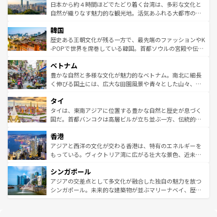
情報は
コンテンツ一覧
を参照してほしい。
人々、おいしいローカルフードやハワイアンミュージッ
ク）、タスマニアの美しい原生林やケアンズの熱帯雨林な
日本から約４時間ほどでたどり着く台湾は、多彩な文化と
ク、伝統的なフラダンスなど、すべてがハワイの魅力を彩
ど、見どころがたくさん。また、カフェやワイン、オージ
自然が織りなす魅力的な観光地。活気あふれる大都市の台
っている。訪れるたびに新しい発見と感動が待っているハ
ービーフなどの食文化も豊かで、美味しいものであふれて
北やノスタルジックな町並みが人気な九份（ジォウフェ
ワイを、存分に味わってほしい。 なお、新着のハワイ情報
韓国
いる。アクティビティも充実しており、サーフィンやダイ
ン）、静ひつな山岳地帯である台湾東部など、都市の喧騒
は
コンテンツ一覧
を参照してほしい。
ビング、ハイキングなど、アウトドア好きにはたまらな
と山間の静けさが共存しており、訪れる人に新しい発見と
歴史ある王朝文化が残る一方で、最先端のファッションやK
い。オーストラリアの多彩な魅力を存分に味わいつくそ
驚きをもたらしてくれる。また、奥深い台湾の食文化も魅
-POPで世界を席巻している韓国。首都ソウルの宮殿や伝統
う。 なお、新着のオーストラリア情報は
コンテンツ一覧
を
力で、夜市などの屋台グルメから高級料理、ヘルシーで美
家屋が並ぶエリアでは韓国の歴史と文化に浸ることがで
参照してほしい。
ベトナム
容にもいいと評判のスイーツなど、バラエティ豊かな料理
き、地方に足を延ばせば四季折々の自然美を楽しむことが
が味わえる。 なお、新着の台湾情報は
コンテンツ一覧
を参
できる。そして、キムチや焼肉、絶品のストリートフード
豊かな自然と多様な文化が魅力的なベトナム。南北に細長
照してほしい。
まで、さまざまな韓国料理が待っている。夜には、韓国な
く伸びる国土には、広大な田園風景や青々とした山々、世
らではのナイトライフも堪能できる。あたたかいホスピタ
界遺産に登録された壮大な自然景観が点在し、都市部では
タイ
リティに包まれながら、韓国の多彩な魅力を心ゆくまで味
急速な発展と共に伝統が息づく。ハノイの古い町並みやホ
わってみてほしい。 なお、新着の韓国情報は
コンテンツ一
ーチミン市のフランス統治時代の建物も、独特の雰囲気を
タイは、東南アジアに位置する豊かな自然と歴史が息づく
覧
を参照してほしい。
醸し出している。また、バラエティの豊かさとおいしさで
国だ。首都バンコクは高層ビルが立ち並ぶ一方、伝統的な
世界中の食通を魅了してやまないベトナム料理も魅力のひ
寺院や市場がいたるところに点在し、古きよき文化と現代
香港
とつ。フォーやバインミー、ベトナムコーヒーなどは、ぜ
の活気が交差している。北部ではチェンマイなどの山岳地
ひ現地で味わいたい。どの地域を訪れてもあたたかい人々
帯で自然と触れ合い、南部ではプーケットやクラビの美し
アジアと西洋の文化が交わる香港は、特有のエネルギーを
が旅行者を迎えてくれるので、きっと忘れられない旅にな
いビーチでリゾート気分を楽しむことができる。タイ料理
もっている。ヴィクトリア湾に広がる壮大な景色、近未来
るはずだ。 なお、新着のベトナム情報は
コンテンツ一覧
を
は世界的に有名で、屋台から高級レストランまで味覚を刺
的なアートスポット、そして歴史と現代が融合した町並
参照してほしい。
シンガポール
激する。気候は一年中温暖で、どの季節にも異なる楽しみ
み、どこを訪れても感動するはず。観光スポットが密集し
が待っている。親しみやすいタイの人々、仏教を中心とし
ており、効率よく見どころを回れるのも魅力。息をのむよ
アジアの交差点として多文化が融合した独自の魅力を放つ
た文化、そして多様な観光資源が、訪れる旅人を魅了し続
うな絶景から文化的な体験まで、香港を存分に楽しみ尽く
シンガポール。未来的な建築物が並ぶマリーナベイ、歴史
ける。 なお、新着のタイ情報は
コンテンツ一覧
を参照して
そう。 なお、新着の香港情報は
コンテンツ一覧
を参照して
と伝統を感じられるエスニックタウン、多数の緑豊かな公
ほしい。
ほしい。
園や自然保護区など、自然が調和した近代的な景観と文化
の多様性あふれるカラフルな町は、どこを歩いても新しい