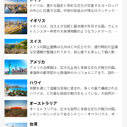
せる。地方によって風土や気候が異なるスペインはその個
聖堂、美しいビーチ、そして豊かな自然が、訪れる者を心
ドイツは、豊かな歴史と多彩な文化が交差するヨーロッパ
性で訪れる人を魅了する。 なお、新着のスペイン情報は
コ
から魅了する。また、フランスは美食の国としても知ら
の中心に位置する国。中世の街並みが残るロマンチック街
ンテンツ一覧
を参照してほしい。
れ、フランス料理はユネスコ無形文化遺産にも登録されて
道から、未来を先取りするようなモダンな都市まで多様な
イギリス
いる。シャンパンの発祥地であるランス、プロヴァンスの
顔を持つこの国は、どこを歩いても飽きることがない。ベ
香り高いラベンダー畑など、多彩な楽しみ方が可能だ。さ
ルリンの文化的活気、バイエルン州のアルプスの絶景、そ
イギリスは、古きよき伝統と最先端が共存する国。ウェス
らに、パリ以外の地域にも魅力が溢れており、どの街角に
してライン川沿いのワイン畑といった風景は必見。ビール
トミンスター寺院や大英博物館のようなランドマーク、歴
も豊かな歴史と文化が息づいている。パリ以外の個性あふ
とソーセージを味わいながら地元の人と過ごす楽しい時間
史ある大学都市、美しい丘陵地帯や牧歌的な風景など、エ
れる地方に足を運ぶとそれぞれで全く異なる文化を体験で
スイス
は、お酒好きな人にはぜひ体験してほしい。 なお、新着の
リアごとに異なる魅力がある。また、優雅なアフタヌーン
きるだろう。 なお、新着のフランス情報は
コンテンツ一覧
ドイツ情報は
コンテンツ一覧
を参照してほしい。
ティー、ビール好きにはたまらない英国パブ、サッカー観
スイスの国土面積は九州ほどの広さだが、運行時刻が正確
を参照してほしい。
戦など、本場だからこそできる体験も豊富。イギリスを旅
な交通網が整備されており、初心者でも安心して個人旅行
して楽しみつくそう。 なお、新着のイギリス情報は
コンテ
を楽しめる。日本同様に時刻表どおりの旅が可能だ。中世
アメリカ
ンツ一覧
を参照してほしい。
の建物がそのまま残る町や、スイスならではのユニークな
博物館もあり、アルプス観光だけでなく町歩きも満喫する
アメリカ合衆国は、広大な土地と多様な文化が魅力の国。
ことができる。国民の所得が高いため物価も高いが、旅行
東海岸の都市部から西海岸のカリフォルニアまで、訪れる
者向けの交通パス提供のサービスもあり、うまく活用すれ
場所ごとに異なる風景と体験が待っている。ニューヨーク
ハワイ
ば市内交通費無料で観光を楽しむこともできる。 なお、新
のような巨大都市は、観光、ショッピング、エンターテイ
着のスイス情報は
コンテンツ一覧
を参照してほしい。
ンメントが詰まった刺激的なスポットだ。一方、アメリカ
年間を通じて温暖な気候に恵まれ、多くの島で構成される
西部には大自然が広がり、グランドキャニオンやイエロー
ハワイは、どの島も独自の魅力をもっている。大自然の神
ストーン国立公園といった絶景が堪能できる。さらに、南
秘を感じたいなら、火山が生み出した壮大な景観を誇るハ
オーストラリア
部のニューオーリンズでは、音楽と美食が融合した独特の
ワイ島は見逃せない。また、定番の観光地といえばオアフ
文化が魅力。旅行者はアメリカの各地域で異なる魅力を楽
島だが、静かな自然を求めるならマウイ島やカウアイ島が
オーストラリアは、壮大な自然と多様な文化が魅力の国。
しみながら、その多様性と豊かな歴史を感じることができ
おすすめ。エメラルドグリーンに輝く海をはじめ、豊かな
シドニーのシンボルであるシドニー・オペラハウス、オー
るだろう。車でのロードトリップや列車の旅も、アメリカ
文化や歴史が息づいている。「アロハスピリット」と呼ば
ストラリア東海岸北部に広がる大サンゴ礁地帯グレートバ
ならではの贅沢な旅のスタイルだ。 なお、新着のアメリカ
台湾
れるおもてなしの心で訪れる人々を迎えてくれるハワイの
リアリーフや大陸中央部にそびえるウルル（エアーズロッ