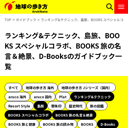
TOP
ガイドブック
ランキング&テクニック、島旅、BOOKS スペシャルコラボ
ランキング&テクニック、島旅、BOO
KS スペシャルコラボ、BOOKS 旅の名
言＆絶景、D-Booksのガイドブック一
覧
すべて
地球の歩き方 海外
地球の歩き方 Jシリーズ（国内）
aruco 海外
aruco 国内
Plat
ランキング&テクニック
Resort Style
島旅
御朱印
歴史時代
旅の図鑑
BOOKS スペシャルコラボ
BOOKS 旅の名言＆絶景
BOOKS 旅と健康
BOOKS 旅の読み物
BOOKS
D-Books