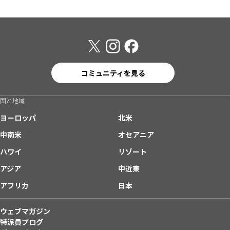
コミュニティを見る
国と地域
ヨーロッパ
北米
中南米
オセアニア
ハワイ
リゾート
アジア
中近東
アフリカ
日本
ウェブマガジン
特派員ブログ