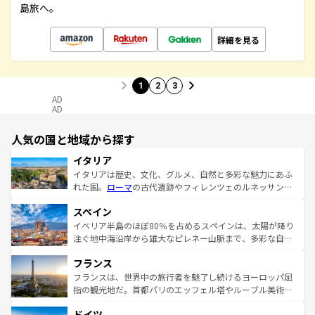
島旅へ。
詳細を見る
1
2
3
AD
AD
人気の国と地域から探す
イタリア
イタリアは歴史、文化、グルメ、自然と多彩な魅力にあふ
れた国。
ローマ
の古代遺跡やフィレンツェのルネッサンス
美術、ヴェネツィアの運河など、歴史あるスポットはもち
スペイン
ろん、トスカーナの美しい田園風景やアマルフィ海岸の絶
景など、自然景観も見逃せない。観光の合間には、本場の
イベリア半島のほぼ80％を占めるスペインは、太陽が降り
ピザやパスタなど、絶品のイタリア料理を堪能することも
注ぐ地中海沿岸から雄大なピレネー山脈まで、多彩な自然
できる。朝目覚めてから夜眠るまで、すべての瞬間を楽し
と文化が詰まったヨーロッパ屈指の旅行先だ。多様な地域
フランス
ませてくれるイタリアで、忘れられない旅をしてみよう！
文化が根付くこの国では、情熱的なフラメンコ、熱気あふ
なお、新着のイタリア情報は
コンテンツ一覧
を参照してほ
れる闘牛、そして美味しいタパスが生活の一部となってい
フランスは、世界中の旅行者を魅了し続けるヨーロッパ屈
しい。
る。首都マドリードの洗練された雰囲気や、バルセロナの
指の観光地だ。首都パリのエッフェル塔やルーブル美術館
アートに溢れた街角から、地方では古代ローマ遺跡や中世
といった象徴的なスポットから、田舎町の古風な美しさま
ドイツ
の城塞都市、穏やかなビーチリゾートまで多彩な表情を見
で、幅広い魅力が詰まっている。華麗な宮殿、歴史的な大