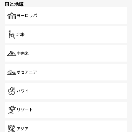
国と地域
発見がある。さらに、治安のよさや充実した公共交通機関
も、旅行者にとっては魅力的なポイント。グルメも豊富
で、ホーカーズは地元の風情を楽しめる外せないスポット
ヨーロッパ
だ。訪れる人を飽きさせないシンガポールで、多様な魅力
を体感しよう。 なお、新着のシンガポール情報は
コンテン
ツ一覧
を参照してほしい。
北米
中南米
オセアニア
ハワイ
リゾート
アジア