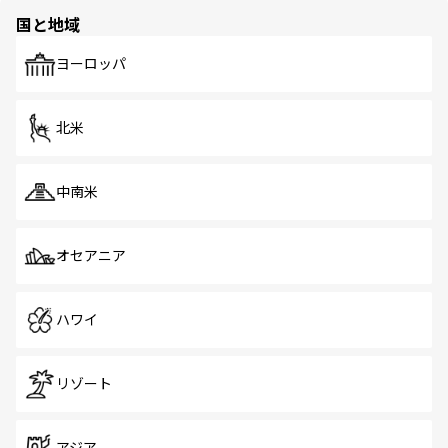
の多様性あふれるカラフルな町は、どこを歩いても新しい
国と地域
発見がある。さらに、治安のよさや充実した公共交通機関
も、旅行者にとっては魅力的なポイント。グルメも豊富
で、ホーカーズは地元の風情を楽しめる外せないスポット
ヨーロッパ
だ。訪れる人を飽きさせないシンガポールで、多様な魅力
を体感しよう。 なお、新着のシンガポール情報は
コンテン
ツ一覧
を参照してほしい。
北米
中南米
オセアニア
ハワイ
リゾート