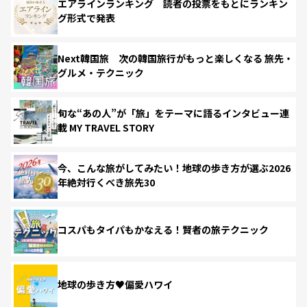
エアラインランキング 読者の投票をもとにランキン
グ形式で発表
Next韓国旅 次の韓国旅行がもっと楽しくなる 旅先・
グルメ・テクニック
旬な“あの人”が「旅」をテーマに語るインタビュー連
載 MY TRAVEL STORY
今、こんな旅がしてみたい！地球の歩き方が選ぶ2026
年絶対行くべき旅先30
コスパもタイパもかなえる！賢者の旅テクニック
地球の歩き方♥偏愛ハワイ