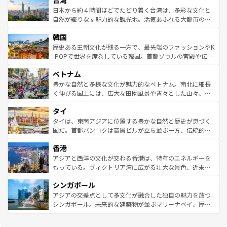
台湾
リアリーフや大陸中央部にそびえるウルル（エアーズロッ
情報は
コンテンツ一覧
を参照してほしい。
人々、おいしいローカルフードやハワイアンミュージッ
ク）、タスマニアの美しい原生林やケアンズの熱帯雨林な
日本から約４時間ほどでたどり着く台湾は、多彩な文化と
ク、伝統的なフラダンスなど、すべてがハワイの魅力を彩
ど、見どころがたくさん。また、カフェやワイン、オージ
自然が織りなす魅力的な観光地。活気あふれる大都市の台
っている。訪れるたびに新しい発見と感動が待っているハ
ービーフなどの食文化も豊かで、美味しいものであふれて
北やノスタルジックな町並みが人気な九份（ジォウフェ
ワイを、存分に味わってほしい。 なお、新着のハワイ情報
韓国
いる。アクティビティも充実しており、サーフィンやダイ
ン）、静ひつな山岳地帯である台湾東部など、都市の喧騒
は
コンテンツ一覧
を参照してほしい。
ビング、ハイキングなど、アウトドア好きにはたまらな
と山間の静けさが共存しており、訪れる人に新しい発見と
歴史ある王朝文化が残る一方で、最先端のファッションやK
い。オーストラリアの多彩な魅力を存分に味わいつくそ
驚きをもたらしてくれる。また、奥深い台湾の食文化も魅
-POPで世界を席巻している韓国。首都ソウルの宮殿や伝統
う。 なお、新着のオーストラリア情報は
コンテンツ一覧
を
力で、夜市などの屋台グルメから高級料理、ヘルシーで美
家屋が並ぶエリアでは韓国の歴史と文化に浸ることがで
参照してほしい。
ベトナム
容にもいいと評判のスイーツなど、バラエティ豊かな料理
き、地方に足を延ばせば四季折々の自然美を楽しむことが
が味わえる。 なお、新着の台湾情報は
コンテンツ一覧
を参
できる。そして、キムチや焼肉、絶品のストリートフード
豊かな自然と多様な文化が魅力的なベトナム。南北に細長
照してほしい。
まで、さまざまな韓国料理が待っている。夜には、韓国な
く伸びる国土には、広大な田園風景や青々とした山々、世
らではのナイトライフも堪能できる。あたたかいホスピタ
界遺産に登録された壮大な自然景観が点在し、都市部では
タイ
リティに包まれながら、韓国の多彩な魅力を心ゆくまで味
急速な発展と共に伝統が息づく。ハノイの古い町並みやホ
わってみてほしい。 なお、新着の韓国情報は
コンテンツ一
ーチミン市のフランス統治時代の建物も、独特の雰囲気を
タイは、東南アジアに位置する豊かな自然と歴史が息づく
覧
を参照してほしい。
醸し出している。また、バラエティの豊かさとおいしさで
国だ。首都バンコクは高層ビルが立ち並ぶ一方、伝統的な
世界中の食通を魅了してやまないベトナム料理も魅力のひ
寺院や市場がいたるところに点在し、古きよき文化と現代
香港
とつ。フォーやバインミー、ベトナムコーヒーなどは、ぜ
の活気が交差している。北部ではチェンマイなどの山岳地
ひ現地で味わいたい。どの地域を訪れてもあたたかい人々
帯で自然と触れ合い、南部ではプーケットやクラビの美し
アジアと西洋の文化が交わる香港は、特有のエネルギーを
が旅行者を迎えてくれるので、きっと忘れられない旅にな
いビーチでリゾート気分を楽しむことができる。タイ料理
もっている。ヴィクトリア湾に広がる壮大な景色、近未来
るはずだ。 なお、新着のベトナム情報は
コンテンツ一覧
を
は世界的に有名で、屋台から高級レストランまで味覚を刺
的なアートスポット、そして歴史と現代が融合した町並
参照してほしい。
シンガポール
激する。気候は一年中温暖で、どの季節にも異なる楽しみ
み、どこを訪れても感動するはず。観光スポットが密集し
が待っている。親しみやすいタイの人々、仏教を中心とし
ており、効率よく見どころを回れるのも魅力。息をのむよ
アジアの交差点として多文化が融合した独自の魅力を放つ
た文化、そして多様な観光資源が、訪れる旅人を魅了し続
うな絶景から文化的な体験まで、香港を存分に楽しみ尽く
シンガポール。未来的な建築物が並ぶマリーナベイ、歴史
ける。 なお、新着のタイ情報は
コンテンツ一覧
を参照して
そう。 なお、新着の香港情報は
コンテンツ一覧
を参照して
と伝統を感じられるエスニックタウン、多数の緑豊かな公
ほしい。
ほしい。
園や自然保護区など、自然が調和した近代的な景観と文化