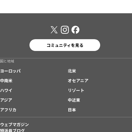
コミュニティを見る
国と地域
ヨーロッパ
北米
中南米
オセアニア
ハワイ
リゾート
アジア
中近東
アフリカ
日本
ウェブマガジン
特派員ブログ