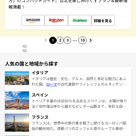
方」のコンパクトガイド。台北を楽しみ尽くすプラン＆最新情
報満載！
詳細を見る
…
1
2
3
10
AD
AD
人気の国と地域から探す
イタリア
イタリアは歴史、文化、グルメ、自然と多彩な魅力にあふ
れた国。
ローマ
の古代遺跡やフィレンツェのルネッサンス
美術、ヴェネツィアの運河など、歴史あるスポットはもち
スペイン
ろん、トスカーナの美しい田園風景やアマルフィ海岸の絶
景など、自然景観も見逃せない。観光の合間には、本場の
イベリア半島のほぼ80％を占めるスペインは、太陽が降り
ピザやパスタなど、絶品のイタリア料理を堪能することも
注ぐ地中海沿岸から雄大なピレネー山脈まで、多彩な自然
できる。朝目覚めてから夜眠るまで、すべての瞬間を楽し
と文化が詰まったヨーロッパ屈指の旅行先だ。多様な地域
フランス
ませてくれるイタリアで、忘れられない旅をしてみよう！
文化が根付くこの国では、情熱的なフラメンコ、熱気あふ
なお、新着のイタリア情報は
コンテンツ一覧
を参照してほ
れる闘牛、そして美味しいタパスが生活の一部となってい
フランスは、世界中の旅行者を魅了し続けるヨーロッパ屈
しい。
る。首都マドリードの洗練された雰囲気や、バルセロナの
指の観光地だ。首都パリのエッフェル塔やルーブル美術館
アートに溢れた街角から、地方では古代ローマ遺跡や中世
といった象徴的なスポットから、田舎町の古風な美しさま