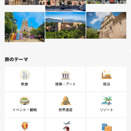
旅のテーマ
飲食
建築・アート
宿泊
イベント・観戦
世界遺産
リゾート