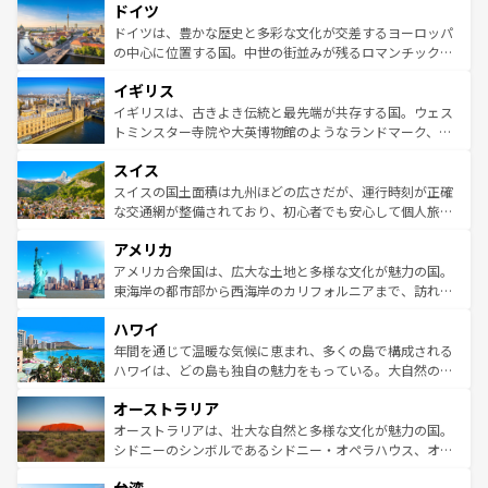
ドイツ
の城塞都市、穏やかなビーチリゾートまで多彩な表情を見
で、幅広い魅力が詰まっている。華麗な宮殿、歴史的な大
せる。地方によって風土や気候が異なるスペインはその個
聖堂、美しいビーチ、そして豊かな自然が、訪れる者を心
ドイツは、豊かな歴史と多彩な文化が交差するヨーロッパ
性で訪れる人を魅了する。 なお、新着のスペイン情報は
コ
から魅了する。また、フランスは美食の国としても知ら
の中心に位置する国。中世の街並みが残るロマンチック街
ンテンツ一覧
を参照してほしい。
れ、フランス料理はユネスコ無形文化遺産にも登録されて
道から、未来を先取りするようなモダンな都市まで多様な
イギリス
いる。シャンパンの発祥地であるランス、プロヴァンスの
顔を持つこの国は、どこを歩いても飽きることがない。ベ
香り高いラベンダー畑など、多彩な楽しみ方が可能だ。さ
ルリンの文化的活気、バイエルン州のアルプスの絶景、そ
イギリスは、古きよき伝統と最先端が共存する国。ウェス
らに、パリ以外の地域にも魅力が溢れており、どの街角に
してライン川沿いのワイン畑といった風景は必見。ビール
トミンスター寺院や大英博物館のようなランドマーク、歴
も豊かな歴史と文化が息づいている。パリ以外の個性あふ
とソーセージを味わいながら地元の人と過ごす楽しい時間
史ある大学都市、美しい丘陵地帯や牧歌的な風景など、エ
れる地方に足を運ぶとそれぞれで全く異なる文化を体験で
スイス
は、お酒好きな人にはぜひ体験してほしい。 なお、新着の
リアごとに異なる魅力がある。また、優雅なアフタヌーン
きるだろう。 なお、新着のフランス情報は
コンテンツ一覧
ドイツ情報は
コンテンツ一覧
を参照してほしい。
ティー、ビール好きにはたまらない英国パブ、サッカー観
スイスの国土面積は九州ほどの広さだが、運行時刻が正確
を参照してほしい。
戦など、本場だからこそできる体験も豊富。イギリスを旅
な交通網が整備されており、初心者でも安心して個人旅行
して楽しみつくそう。 なお、新着のイギリス情報は
コンテ
を楽しめる。日本同様に時刻表どおりの旅が可能だ。中世
アメリカ
ンツ一覧
を参照してほしい。
の建物がそのまま残る町や、スイスならではのユニークな
博物館もあり、アルプス観光だけでなく町歩きも満喫する
アメリカ合衆国は、広大な土地と多様な文化が魅力の国。
ことができる。国民の所得が高いため物価も高いが、旅行
東海岸の都市部から西海岸のカリフォルニアまで、訪れる
者向けの交通パス提供のサービスもあり、うまく活用すれ
場所ごとに異なる風景と体験が待っている。ニューヨーク
ハワイ
ば市内交通費無料で観光を楽しむこともできる。 なお、新
のような巨大都市は、観光、ショッピング、エンターテイ
着のスイス情報は
コンテンツ一覧
を参照してほしい。
ンメントが詰まった刺激的なスポットだ。一方、アメリカ
年間を通じて温暖な気候に恵まれ、多くの島で構成される
西部には大自然が広がり、グランドキャニオンやイエロー
ハワイは、どの島も独自の魅力をもっている。大自然の神
ストーン国立公園といった絶景が堪能できる。さらに、南
秘を感じたいなら、火山が生み出した壮大な景観を誇るハ
オーストラリア
部のニューオーリンズでは、音楽と美食が融合した独特の
ワイ島は見逃せない。また、定番の観光地といえばオアフ
文化が魅力。旅行者はアメリカの各地域で異なる魅力を楽
島だが、静かな自然を求めるならマウイ島やカウアイ島が
オーストラリアは、壮大な自然と多様な文化が魅力の国。
しみながら、その多様性と豊かな歴史を感じることができ
おすすめ。エメラルドグリーンに輝く海をはじめ、豊かな
シドニーのシンボルであるシドニー・オペラハウス、オー
るだろう。車でのロードトリップや列車の旅も、アメリカ
文化や歴史が息づいている。「アロハスピリット」と呼ば
ストラリア東海岸北部に広がる大サンゴ礁地帯グレートバ
ならではの贅沢な旅のスタイルだ。 なお、新着のアメリカ
れるおもてなしの心で訪れる人々を迎えてくれるハワイの