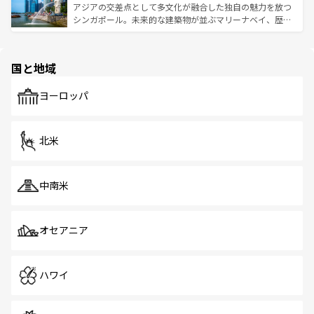
が待っている。親しみやすいタイの人々、仏教を中心とし
ており、効率よく見どころを回れるのも魅力。息をのむよ
アジアの交差点として多文化が融合した独自の魅力を放つ
た文化、そして多様な観光資源が、訪れる旅人を魅了し続
うな絶景から文化的な体験まで、香港を存分に楽しみ尽く
シンガポール。未来的な建築物が並ぶマリーナベイ、歴史
ける。 なお、新着のタイ情報は
コンテンツ一覧
を参照して
そう。 なお、新着の香港情報は
コンテンツ一覧
を参照して
と伝統を感じられるエスニックタウン、多数の緑豊かな公
ほしい。
ほしい。
園や自然保護区など、自然が調和した近代的な景観と文化
の多様性あふれるカラフルな町は、どこを歩いても新しい
国と地域
発見がある。さらに、治安のよさや充実した公共交通機関
も、旅行者にとっては魅力的なポイント。グルメも豊富
で、ホーカーズは地元の風情を楽しめる外せないスポット
ヨーロッパ
だ。訪れる人を飽きさせないシンガポールで、多様な魅力
を体感しよう。 なお、新着のシンガポール情報は
コンテン
ツ一覧
を参照してほしい。
北米
中南米
オセアニア
ハワイ