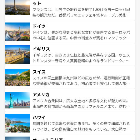
なお、新着のイタリア情報は
コンテンツ一覧
を参照してほ
れる闘牛、そして美味しいタパスが生活の一部となってい
ット
しい。
る。首都マドリードの洗練された雰囲気や、バルセロナの
フランスは、世界中の旅行者を魅了し続けるヨーロッパ屈
アートに溢れた街角から、地方では古代ローマ遺跡や中世
指の観光地だ。首都パリのエッフェル塔やルーブル美術館
の城塞都市、穏やかなビーチリゾートまで多彩な表情を見
といった象徴的なスポットから、田舎町の古風な美しさま
せる。地方によって風土や気候が異なるスペインはその個
ドイツ
で、幅広い魅力が詰まっている。華麗な宮殿、歴史的な大
性で訪れる人を魅了する。 なお、新着のスペイン情報は
コ
聖堂、美しいビーチ、そして豊かな自然が、訪れる者を心
ドイツは、豊かな歴史と多彩な文化が交差するヨーロッパ
ンテンツ一覧
を参照してほしい。
から魅了する。また、フランスは美食の国としても知ら
の中心に位置する国。中世の街並みが残るロマンチック街
れ、フランス料理はユネスコ無形文化遺産にも登録されて
道から、未来を先取りするようなモダンな都市まで多様な
イギリス
いる。シャンパンの発祥地であるランス、プロヴァンスの
顔を持つこの国は、どこを歩いても飽きることがない。ベ
香り高いラベンダー畑など、多彩な楽しみ方が可能だ。さ
ルリンの文化的活気、バイエルン州のアルプスの絶景、そ
イギリスは、古きよき伝統と最先端が共存する国。ウェス
らに、パリ以外の地域にも魅力が溢れており、どの街角に
してライン川沿いのワイン畑といった風景は必見。ビール
トミンスター寺院や大英博物館のようなランドマーク、歴
も豊かな歴史と文化が息づいている。パリ以外の個性あふ
とソーセージを味わいながら地元の人と過ごす楽しい時間
史ある大学都市、美しい丘陵地帯や牧歌的な風景など、エ
れる地方に足を運ぶとそれぞれで全く異なる文化を体験で
スイス
は、お酒好きな人にはぜひ体験してほしい。 なお、新着の
リアごとに異なる魅力がある。また、優雅なアフタヌーン
きるだろう。 なお、新着のフランス情報は
コンテンツ一覧
ドイツ情報は
コンテンツ一覧
を参照してほしい。
ティー、ビール好きにはたまらない英国パブ、サッカー観
スイスの国土面積は九州ほどの広さだが、運行時刻が正確
を参照してほしい。
戦など、本場だからこそできる体験も豊富。イギリスを旅
な交通網が整備されており、初心者でも安心して個人旅行
して楽しみつくそう。 なお、新着のイギリス情報は
コンテ
を楽しめる。日本同様に時刻表どおりの旅が可能だ。中世
アメリカ
ンツ一覧
を参照してほしい。
の建物がそのまま残る町や、スイスならではのユニークな
博物館もあり、アルプス観光だけでなく町歩きも満喫する
アメリカ合衆国は、広大な土地と多様な文化が魅力の国。
ことができる。国民の所得が高いため物価も高いが、旅行
東海岸の都市部から西海岸のカリフォルニアまで、訪れる
者向けの交通パス提供のサービスもあり、うまく活用すれ
場所ごとに異なる風景と体験が待っている。ニューヨーク
ハワイ
ば市内交通費無料で観光を楽しむこともできる。 なお、新
のような巨大都市は、観光、ショッピング、エンターテイ
着のスイス情報は
コンテンツ一覧
を参照してほしい。
ンメントが詰まった刺激的なスポットだ。一方、アメリカ
年間を通じて温暖な気候に恵まれ、多くの島で構成される
西部には大自然が広がり、グランドキャニオンやイエロー
ハワイは、どの島も独自の魅力をもっている。大自然の神
ストーン国立公園といった絶景が堪能できる。さらに、南
秘を感じたいなら、火山が生み出した壮大な景観を誇るハ
部のニューオーリンズでは、音楽と美食が融合した独特の