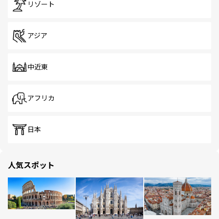
リゾート
アジア
中近東
アフリカ
日本
人気スポット