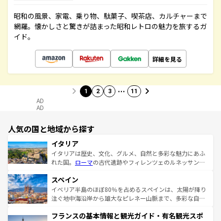
昭和の風景、家電、乗り物、駄菓子、喫茶店、カルチャーまで
網羅。懐かしさと驚きが詰まった昭和レトロの魅力を旅するガ
イド。
詳細を見る
…
1
2
3
11
AD
AD
人気の国と地域から探す
イタリア
イタリアは歴史、文化、グルメ、自然と多彩な魅力にあふ
れた国。
ローマ
の古代遺跡やフィレンツェのルネッサンス
美術、ヴェネツィアの運河など、歴史あるスポットはもち
スペイン
ろん、トスカーナの美しい田園風景やアマルフィ海岸の絶
景など、自然景観も見逃せない。観光の合間には、本場の
イベリア半島のほぼ80％を占めるスペインは、太陽が降り
ピザやパスタなど、絶品のイタリア料理を堪能することも
注ぐ地中海沿岸から雄大なピレネー山脈まで、多彩な自然
できる。朝目覚めてから夜眠るまで、すべての瞬間を楽し
と文化が詰まったヨーロッパ屈指の旅行先だ。多様な地域
フランスの基本情報と観光ガイド・有名観光スポ
ませてくれるイタリアで、忘れられない旅をしてみよう！
文化が根付くこの国では、情熱的なフラメンコ、熱気あふ