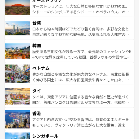
オーストラリア
ワイ島は見逃せない。また、定番の観光地といえばオアフ
文化が魅力。旅行者はアメリカの各地域で異なる魅力を楽
島だが、静かな自然を求めるならマウイ島やカウアイ島が
オーストラリアは、壮大な自然と多様な文化が魅力の国。
しみながら、その多様性と豊かな歴史を感じることができ
おすすめ。エメラルドグリーンに輝く海をはじめ、豊かな
シドニーのシンボルであるシドニー・オペラハウス、オー
るだろう。車でのロードトリップや列車の旅も、アメリカ
文化や歴史が息づいている。「アロハスピリット」と呼ば
ストラリア東海岸北部に広がる大サンゴ礁地帯グレートバ
ならではの贅沢な旅のスタイルだ。 なお、新着のアメリカ
台湾
れるおもてなしの心で訪れる人々を迎えてくれるハワイの
リアリーフや大陸中央部にそびえるウルル（エアーズロッ
情報は
コンテンツ一覧
を参照してほしい。
人々、おいしいローカルフードやハワイアンミュージッ
ク）、タスマニアの美しい原生林やケアンズの熱帯雨林な
日本から約４時間ほどでたどり着く台湾は、多彩な文化と
ク、伝統的なフラダンスなど、すべてがハワイの魅力を彩
ど、見どころがたくさん。また、カフェやワイン、オージ
自然が織りなす魅力的な観光地。活気あふれる大都市の台
っている。訪れるたびに新しい発見と感動が待っているハ
ービーフなどの食文化も豊かで、美味しいものであふれて
北やノスタルジックな町並みが人気な九份（ジォウフェ
ワイを、存分に味わってほしい。 なお、新着のハワイ情報
韓国
いる。アクティビティも充実しており、サーフィンやダイ
ン）、静ひつな山岳地帯である台湾東部など、都市の喧騒
は
コンテンツ一覧
を参照してほしい。
ビング、ハイキングなど、アウトドア好きにはたまらな
と山間の静けさが共存しており、訪れる人に新しい発見と
歴史ある王朝文化が残る一方で、最先端のファッションやK
い。オーストラリアの多彩な魅力を存分に味わいつくそ
驚きをもたらしてくれる。また、奥深い台湾の食文化も魅
-POPで世界を席巻している韓国。首都ソウルの宮殿や伝統
う。 なお、新着のオーストラリア情報は
コンテンツ一覧
を
力で、夜市などの屋台グルメから高級料理、ヘルシーで美
家屋が並ぶエリアでは韓国の歴史と文化に浸ることがで
参照してほしい。
ベトナム
容にもいいと評判のスイーツなど、バラエティ豊かな料理
き、地方に足を延ばせば四季折々の自然美を楽しむことが
が味わえる。 なお、新着の台湾情報は
コンテンツ一覧
を参
できる。そして、キムチや焼肉、絶品のストリートフード
豊かな自然と多様な文化が魅力的なベトナム。南北に細長
照してほしい。
まで、さまざまな韓国料理が待っている。夜には、韓国な
く伸びる国土には、広大な田園風景や青々とした山々、世
らではのナイトライフも堪能できる。あたたかいホスピタ
界遺産に登録された壮大な自然景観が点在し、都市部では
タイ
リティに包まれながら、韓国の多彩な魅力を心ゆくまで味
急速な発展と共に伝統が息づく。ハノイの古い町並みやホ
わってみてほしい。 なお、新着の韓国情報は
コンテンツ一
ーチミン市のフランス統治時代の建物も、独特の雰囲気を
タイは、東南アジアに位置する豊かな自然と歴史が息づく
覧
を参照してほしい。
醸し出している。また、バラエティの豊かさとおいしさで
国だ。首都バンコクは高層ビルが立ち並ぶ一方、伝統的な
世界中の食通を魅了してやまないベトナム料理も魅力のひ
寺院や市場がいたるところに点在し、古きよき文化と現代
香港
とつ。フォーやバインミー、ベトナムコーヒーなどは、ぜ
の活気が交差している。北部ではチェンマイなどの山岳地
ひ現地で味わいたい。どの地域を訪れてもあたたかい人々
帯で自然と触れ合い、南部ではプーケットやクラビの美し
アジアと西洋の文化が交わる香港は、特有のエネルギーを
が旅行者を迎えてくれるので、きっと忘れられない旅にな
いビーチでリゾート気分を楽しむことができる。タイ料理
もっている。ヴィクトリア湾に広がる壮大な景色、近未来
るはずだ。 なお、新着のベトナム情報は
コンテンツ一覧
を
は世界的に有名で、屋台から高級レストランまで味覚を刺
的なアートスポット、そして歴史と現代が融合した町並
参照してほしい。
シンガポール
激する。気候は一年中温暖で、どの季節にも異なる楽しみ
み、どこを訪れても感動するはず。観光スポットが密集し