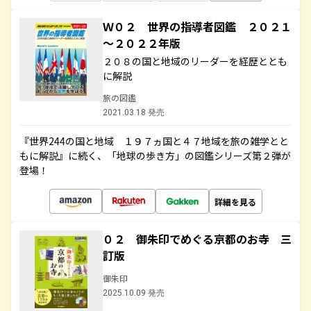
Ｗ０２ 世界の指導者図鑑 ２０２１
～２０２２年版
２０８の国と地域のリーダーを経歴ととも
に解説
旅の図鑑
2021.03.18 発売
『世界244の国と地域 １９７ヵ国と４７地域を旅の雑学とと
もに解説』に続く、「地球の歩き方」の図鑑シリーズ第２弾が
登場！
詳細を見る
０２ 御朱印でめぐる京都のお寺 三
訂版
御朱印
2025.10.09 発売