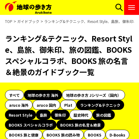
TOP
ガイドブック
ランキング&テクニック、Resort Style、島旅、御朱
ランキング&テクニック、Resort Styl
e、島旅、御朱印、旅の図鑑、BOOKS
スペシャルコラボ、BOOKS 旅の名言
＆絶景のガイドブック一覧
すべて
地球の歩き方 海外
地球の歩き方 Jシリーズ（国内）
aruco 海外
aruco 国内
Plat
ランキング&テクニック
Resort Style
島旅
御朱印
歴史時代
旅の図鑑
BOOKS スペシャルコラボ
BOOKS 旅の名言＆絶景
BOOKS 旅と健康
BOOKS 旅の読み物
BOOKS
D-Books