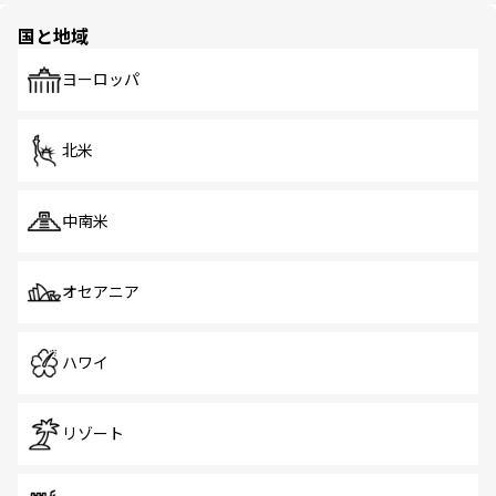
の多様性あふれるカラフルな町は、どこを歩いても新しい
国と地域
発見がある。さらに、治安のよさや充実した公共交通機関
も、旅行者にとっては魅力的なポイント。グルメも豊富
で、ホーカーズは地元の風情を楽しめる外せないスポット
ヨーロッパ
だ。訪れる人を飽きさせないシンガポールで、多様な魅力
を体感しよう。 なお、新着のシンガポール情報は
コンテン
ツ一覧
を参照してほしい。
北米
中南米
オセアニア
ハワイ
リゾート