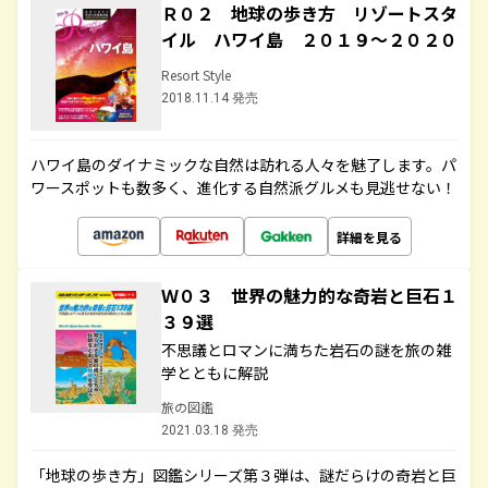
Ｒ０２ 地球の歩き方 リゾートスタ
イル ハワイ島 ２０１９～２０２０
Resort Style
2018.11.14 発売
ハワイ島のダイナミックな自然は訪れる人々を魅了します。パ
ワースポットも数多く、進化する自然派グルメも見逃せない！
詳細を見る
Ｗ０３ 世界の魅力的な奇岩と巨石１
３９選
不思議とロマンに満ちた岩石の謎を旅の雑
学とともに解説
旅の図鑑
2021.03.18 発売
「地球の歩き方」図鑑シリーズ第３弾は、謎だらけの奇岩と巨