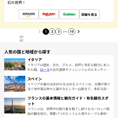
石の世界！
詳細を見る
…
1
2
3
10
AD
AD
人気の国と地域から探す
イタリア
イタリアは歴史、文化、グルメ、自然と多彩な魅力にあふ
れた国。
ローマ
の古代遺跡やフィレンツェのルネッサンス
美術、ヴェネツィアの運河など、歴史あるスポットはもち
スペイン
ろん、トスカーナの美しい田園風景やアマルフィ海岸の絶
景など、自然景観も見逃せない。観光の合間には、本場の
イベリア半島のほぼ80％を占めるスペインは、太陽が降り
ピザやパスタなど、絶品のイタリア料理を堪能することも
注ぐ地中海沿岸から雄大なピレネー山脈まで、多彩な自然
できる。朝目覚めてから夜眠るまで、すべての瞬間を楽し
と文化が詰まったヨーロッパ屈指の旅行先だ。多様な地域
フランスの基本情報と観光ガイド・有名観光スポ
ませてくれるイタリアで、忘れられない旅をしてみよう！
文化が根付くこの国では、情熱的なフラメンコ、熱気あふ
なお、新着のイタリア情報は
コンテンツ一覧
を参照してほ
れる闘牛、そして美味しいタパスが生活の一部となってい
ット
しい。
る。首都マドリードの洗練された雰囲気や、バルセロナの
フランスは、世界中の旅行者を魅了し続けるヨーロッパ屈
アートに溢れた街角から、地方では古代ローマ遺跡や中世
指の観光地だ。首都パリのエッフェル塔やルーブル美術館
の城塞都市、穏やかなビーチリゾートまで多彩な表情を見