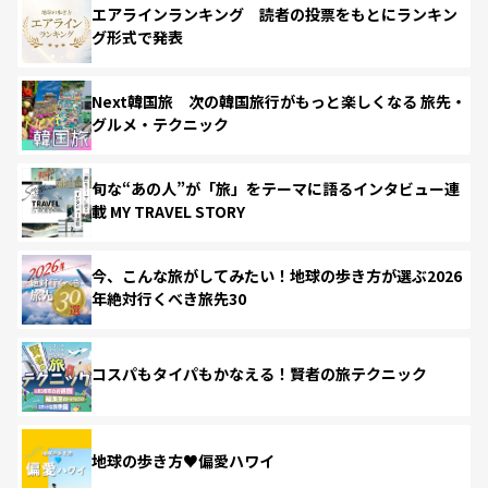
エアラインランキング 読者の投票をもとにランキン
グ形式で発表
Next韓国旅 次の韓国旅行がもっと楽しくなる 旅先・
グルメ・テクニック
旬な“あの人”が「旅」をテーマに語るインタビュー連
載 MY TRAVEL STORY
今、こんな旅がしてみたい！地球の歩き方が選ぶ2026
年絶対行くべき旅先30
コスパもタイパもかなえる！賢者の旅テクニック
地球の歩き方♥偏愛ハワイ