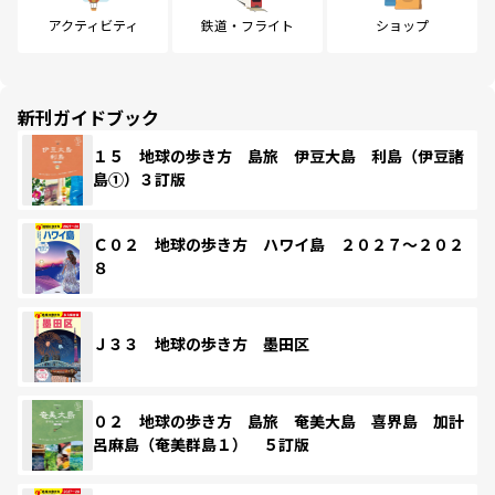
アクティビティ
鉄道・フライト
ショップ
新刊ガイドブック
１５ 地球の歩き方 島旅 伊豆大島 利島（伊豆諸
島①）３訂版
Ｃ０２ 地球の歩き方 ハワイ島 ２０２７～２０２
８
Ｊ３３ 地球の歩き方 墨田区
０２ 地球の歩き方 島旅 奄美大島 喜界島 加計
呂麻島（奄美群島１） ５訂版