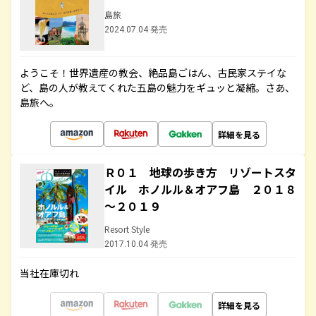
島旅
2024.07.04 発売
ようこそ！世界遺産の教会、絶品島ごはん、古民家ステイな
ど、島の人が教えてくれた五島の魅力をギュッと凝縮。さあ、
島旅へ。
詳細を見る
Ｒ０１ 地球の歩き方 リゾートスタ
イル ホノルル＆オアフ島 ２０１８
～２０１９
Resort Style
2017.10.04 発売
当社在庫切れ
詳細を見る