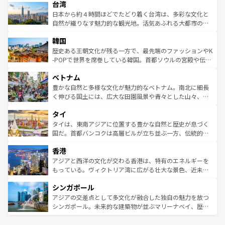
ならではの贅沢な旅のスタイルだ。 なお、新着のアメリカ
台湾
れるおもてなしの心で訪れる人々を迎えてくれるハワイの
リアリーフや大陸中央部にそびえるウルル（エアーズロッ
情報は
コンテンツ一覧
を参照してほしい。
人々、おいしいローカルフードやハワイアンミュージッ
ク）、タスマニアの美しい原生林やケアンズの熱帯雨林な
日本から約４時間ほどでたどり着く台湾は、多彩な文化と
ク、伝統的なフラダンスなど、すべてがハワイの魅力を彩
ど、見どころがたくさん。また、カフェやワイン、オージ
自然が織りなす魅力的な観光地。活気あふれる大都市の台
っている。訪れるたびに新しい発見と感動が待っているハ
ービーフなどの食文化も豊かで、美味しいものであふれて
北やノスタルジックな町並みが人気な九份（ジォウフェ
ワイを、存分に味わってほしい。 なお、新着のハワイ情報
韓国
いる。アクティビティも充実しており、サーフィンやダイ
ン）、静ひつな山岳地帯である台湾東部など、都市の喧騒
は
コンテンツ一覧
を参照してほしい。
ビング、ハイキングなど、アウトドア好きにはたまらな
と山間の静けさが共存しており、訪れる人に新しい発見と
歴史ある王朝文化が残る一方で、最先端のファッションやK
い。オーストラリアの多彩な魅力を存分に味わいつくそ
驚きをもたらしてくれる。また、奥深い台湾の食文化も魅
-POPで世界を席巻している韓国。首都ソウルの宮殿や伝統
う。 なお、新着のオーストラリア情報は
コンテンツ一覧
を
力で、夜市などの屋台グルメから高級料理、ヘルシーで美
家屋が並ぶエリアでは韓国の歴史と文化に浸ることがで
参照してほしい。
ベトナム
容にもいいと評判のスイーツなど、バラエティ豊かな料理
き、地方に足を延ばせば四季折々の自然美を楽しむことが
が味わえる。 なお、新着の台湾情報は
コンテンツ一覧
を参
できる。そして、キムチや焼肉、絶品のストリートフード
豊かな自然と多様な文化が魅力的なベトナム。南北に細長
照してほしい。
まで、さまざまな韓国料理が待っている。夜には、韓国な
く伸びる国土には、広大な田園風景や青々とした山々、世
らではのナイトライフも堪能できる。あたたかいホスピタ
界遺産に登録された壮大な自然景観が点在し、都市部では
タイ
リティに包まれながら、韓国の多彩な魅力を心ゆくまで味
急速な発展と共に伝統が息づく。ハノイの古い町並みやホ
わってみてほしい。 なお、新着の韓国情報は
コンテンツ一
ーチミン市のフランス統治時代の建物も、独特の雰囲気を
タイは、東南アジアに位置する豊かな自然と歴史が息づく
覧
を参照してほしい。
醸し出している。また、バラエティの豊かさとおいしさで
国だ。首都バンコクは高層ビルが立ち並ぶ一方、伝統的な
世界中の食通を魅了してやまないベトナム料理も魅力のひ
寺院や市場がいたるところに点在し、古きよき文化と現代
香港
とつ。フォーやバインミー、ベトナムコーヒーなどは、ぜ
の活気が交差している。北部ではチェンマイなどの山岳地
ひ現地で味わいたい。どの地域を訪れてもあたたかい人々
帯で自然と触れ合い、南部ではプーケットやクラビの美し
アジアと西洋の文化が交わる香港は、特有のエネルギーを
が旅行者を迎えてくれるので、きっと忘れられない旅にな
いビーチでリゾート気分を楽しむことができる。タイ料理
もっている。ヴィクトリア湾に広がる壮大な景色、近未来
るはずだ。 なお、新着のベトナム情報は
コンテンツ一覧
を
は世界的に有名で、屋台から高級レストランまで味覚を刺
的なアートスポット、そして歴史と現代が融合した町並
参照してほしい。
シンガポール
激する。気候は一年中温暖で、どの季節にも異なる楽しみ
み、どこを訪れても感動するはず。観光スポットが密集し
が待っている。親しみやすいタイの人々、仏教を中心とし
ており、効率よく見どころを回れるのも魅力。息をのむよ
アジアの交差点として多文化が融合した独自の魅力を放つ
た文化、そして多様な観光資源が、訪れる旅人を魅了し続
うな絶景から文化的な体験まで、香港を存分に楽しみ尽く
シンガポール。未来的な建築物が並ぶマリーナベイ、歴史
ける。 なお、新着のタイ情報は
コンテンツ一覧
を参照して
そう。 なお、新着の香港情報は
コンテンツ一覧
を参照して
と伝統を感じられるエスニックタウン、多数の緑豊かな公
ほしい。
ほしい。
園や自然保護区など、自然が調和した近代的な景観と文化