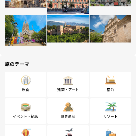
旅のテーマ
飲食
建築・アート
宿泊
イベント・観戦
世界遺産
リゾート