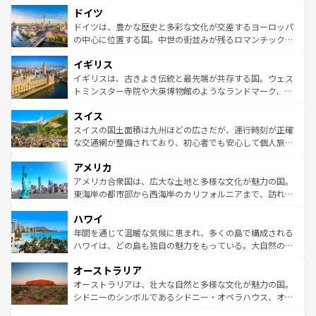
といった象徴的なスポットから、田舎町の古風な美しさま
せる。地方によって風土や気候が異なるスペインはその個
ドイツ
で、幅広い魅力が詰まっている。華麗な宮殿、歴史的な大
性で訪れる人を魅了する。 なお、新着のスペイン情報は
コ
聖堂、美しいビーチ、そして豊かな自然が、訪れる者を心
ドイツは、豊かな歴史と多彩な文化が交差するヨーロッパ
ンテンツ一覧
を参照してほしい。
から魅了する。また、フランスは美食の国としても知ら
の中心に位置する国。中世の街並みが残るロマンチック街
れ、フランス料理はユネスコ無形文化遺産にも登録されて
道から、未来を先取りするようなモダンな都市まで多様な
イギリス
いる。シャンパンの発祥地であるランス、プロヴァンスの
顔を持つこの国は、どこを歩いても飽きることがない。ベ
香り高いラベンダー畑など、多彩な楽しみ方が可能だ。さ
ルリンの文化的活気、バイエルン州のアルプスの絶景、そ
イギリスは、古きよき伝統と最先端が共存する国。ウェス
らに、パリ以外の地域にも魅力が溢れており、どの街角に
してライン川沿いのワイン畑といった風景は必見。ビール
トミンスター寺院や大英博物館のようなランドマーク、歴
も豊かな歴史と文化が息づいている。パリ以外の個性あふ
とソーセージを味わいながら地元の人と過ごす楽しい時間
史ある大学都市、美しい丘陵地帯や牧歌的な風景など、エ
れる地方に足を運ぶとそれぞれで全く異なる文化を体験で
スイス
は、お酒好きな人にはぜひ体験してほしい。 なお、新着の
リアごとに異なる魅力がある。また、優雅なアフタヌーン
きるだろう。 なお、新着のフランス情報は
コンテンツ一覧
ドイツ情報は
コンテンツ一覧
を参照してほしい。
ティー、ビール好きにはたまらない英国パブ、サッカー観
スイスの国土面積は九州ほどの広さだが、運行時刻が正確
を参照してほしい。
戦など、本場だからこそできる体験も豊富。イギリスを旅
な交通網が整備されており、初心者でも安心して個人旅行
して楽しみつくそう。 なお、新着のイギリス情報は
コンテ
を楽しめる。日本同様に時刻表どおりの旅が可能だ。中世
アメリカ
ンツ一覧
を参照してほしい。
の建物がそのまま残る町や、スイスならではのユニークな
博物館もあり、アルプス観光だけでなく町歩きも満喫する
アメリカ合衆国は、広大な土地と多様な文化が魅力の国。
ことができる。国民の所得が高いため物価も高いが、旅行
東海岸の都市部から西海岸のカリフォルニアまで、訪れる
者向けの交通パス提供のサービスもあり、うまく活用すれ
場所ごとに異なる風景と体験が待っている。ニューヨーク
ハワイ
ば市内交通費無料で観光を楽しむこともできる。 なお、新
のような巨大都市は、観光、ショッピング、エンターテイ
着のスイス情報は
コンテンツ一覧
を参照してほしい。
ンメントが詰まった刺激的なスポットだ。一方、アメリカ
年間を通じて温暖な気候に恵まれ、多くの島で構成される
西部には大自然が広がり、グランドキャニオンやイエロー
ハワイは、どの島も独自の魅力をもっている。大自然の神
ストーン国立公園といった絶景が堪能できる。さらに、南
秘を感じたいなら、火山が生み出した壮大な景観を誇るハ
オーストラリア
部のニューオーリンズでは、音楽と美食が融合した独特の
ワイ島は見逃せない。また、定番の観光地といえばオアフ
文化が魅力。旅行者はアメリカの各地域で異なる魅力を楽
島だが、静かな自然を求めるならマウイ島やカウアイ島が
オーストラリアは、壮大な自然と多様な文化が魅力の国。
しみながら、その多様性と豊かな歴史を感じることができ
おすすめ。エメラルドグリーンに輝く海をはじめ、豊かな
シドニーのシンボルであるシドニー・オペラハウス、オー
るだろう。車でのロードトリップや列車の旅も、アメリカ
文化や歴史が息づいている。「アロハスピリット」と呼ば
ストラリア東海岸北部に広がる大サンゴ礁地帯グレートバ