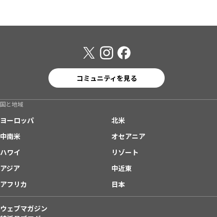
コミュニティを見る
国と地域
ヨーロッパ
北米
中南米
オセアニア
ハワイ
リゾート
アジア
中近東
アフリカ
日本
ウェブマガジン