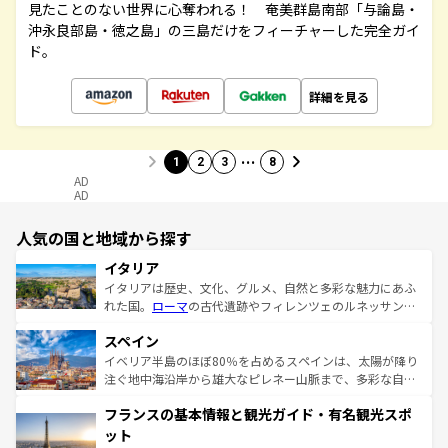
見たことのない世界に心奪われる！ 奄美群島南部「与論島・
沖永良部島・徳之島」の三島だけをフィーチャーした完全ガイ
ド。
詳細を見る
…
1
2
3
8
AD
AD
人気の国と地域から探す
イタリア
イタリアは歴史、文化、グルメ、自然と多彩な魅力にあふ
れた国。
ローマ
の古代遺跡やフィレンツェのルネッサンス
美術、ヴェネツィアの運河など、歴史あるスポットはもち
スペイン
ろん、トスカーナの美しい田園風景やアマルフィ海岸の絶
景など、自然景観も見逃せない。観光の合間には、本場の
イベリア半島のほぼ80％を占めるスペインは、太陽が降り
ピザやパスタなど、絶品のイタリア料理を堪能することも
注ぐ地中海沿岸から雄大なピレネー山脈まで、多彩な自然
できる。朝目覚めてから夜眠るまで、すべての瞬間を楽し
と文化が詰まったヨーロッパ屈指の旅行先だ。多様な地域
フランスの基本情報と観光ガイド・有名観光スポ
ませてくれるイタリアで、忘れられない旅をしてみよう！
文化が根付くこの国では、情熱的なフラメンコ、熱気あふ
なお、新着のイタリア情報は
コンテンツ一覧
を参照してほ
れる闘牛、そして美味しいタパスが生活の一部となってい
ット