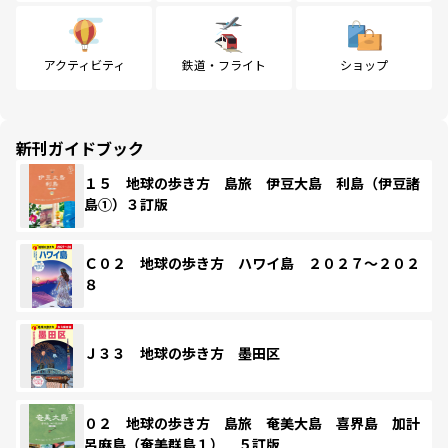
アクティビティ
鉄道・フライト
ショップ
新刊ガイドブック
１５ 地球の歩き方 島旅 伊豆大島 利島（伊豆諸
島①）３訂版
Ｃ０２ 地球の歩き方 ハワイ島 ２０２７～２０２
８
Ｊ３３ 地球の歩き方 墨田区
０２ 地球の歩き方 島旅 奄美大島 喜界島 加計
呂麻島（奄美群島１） ５訂版