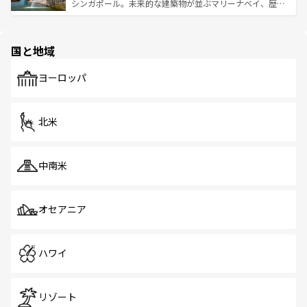
た文化、そして多様な観光資源が、訪れる旅人を魅了し続
うな絶景から文化的な体験まで、香港を存分に楽しみ尽く
シンガポール。未来的な建築物が並ぶマリーナベイ、歴史
ける。 なお、新着のタイ情報は
コンテンツ一覧
を参照して
そう。 なお、新着の香港情報は
コンテンツ一覧
を参照して
と伝統を感じられるエスニックタウン、多数の緑豊かな公
ほしい。
ほしい。
園や自然保護区など、自然が調和した近代的な景観と文化
の多様性あふれるカラフルな町は、どこを歩いても新しい
国と地域
発見がある。さらに、治安のよさや充実した公共交通機関
も、旅行者にとっては魅力的なポイント。グルメも豊富
で、ホーカーズは地元の風情を楽しめる外せないスポット
ヨーロッパ
だ。訪れる人を飽きさせないシンガポールで、多様な魅力
を体感しよう。 なお、新着のシンガポール情報は
コンテン
ツ一覧
を参照してほしい。
北米
中南米
オセアニア
ハワイ
リゾート