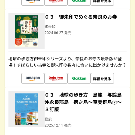
詳細を見る
０３ 御朱印でめぐる奈良のお寺
御朱印
2024.06.27 発売
地球の歩き方御朱印シリーズより、奈良のお寺の最新版が登
場！すばらしい古寺と御朱印の数々に合いに出かけませんか？
詳細を見る
０３ 地球の歩き方 島旅 与論島
沖永良部島 徳之島～奄美群島②～
３訂版
島旅
2025.12.11 発売