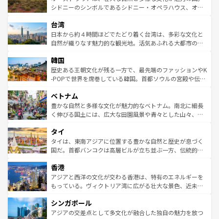
しみながら、その多様性と豊かな歴史を感じることができ
おすすめ。エメラルドグリーンに輝く海をはじめ、豊かな
シドニーのシンボルであるシドニー・オペラハウス、オー
るだろう。車でのロードトリップや列車の旅も、アメリカ
文化や歴史が息づいている。「アロハスピリット」と呼ば
ストラリア東海岸北部に広がる大サンゴ礁地帯グレートバ
ならではの贅沢な旅のスタイルだ。 なお、新着のアメリカ
台湾
れるおもてなしの心で訪れる人々を迎えてくれるハワイの
リアリーフや大陸中央部にそびえるウルル（エアーズロッ
情報は
コンテンツ一覧
を参照してほしい。
人々、おいしいローカルフードやハワイアンミュージッ
ク）、タスマニアの美しい原生林やケアンズの熱帯雨林な
日本から約４時間ほどでたどり着く台湾は、多彩な文化と
ク、伝統的なフラダンスなど、すべてがハワイの魅力を彩
ど、見どころがたくさん。また、カフェやワイン、オージ
自然が織りなす魅力的な観光地。活気あふれる大都市の台
っている。訪れるたびに新しい発見と感動が待っているハ
ービーフなどの食文化も豊かで、美味しいものであふれて
北やノスタルジックな町並みが人気な九份（ジォウフェ
ワイを、存分に味わってほしい。 なお、新着のハワイ情報
韓国
いる。アクティビティも充実しており、サーフィンやダイ
ン）、静ひつな山岳地帯である台湾東部など、都市の喧騒
は
コンテンツ一覧
を参照してほしい。
ビング、ハイキングなど、アウトドア好きにはたまらな
と山間の静けさが共存しており、訪れる人に新しい発見と
歴史ある王朝文化が残る一方で、最先端のファッションやK
い。オーストラリアの多彩な魅力を存分に味わいつくそ
驚きをもたらしてくれる。また、奥深い台湾の食文化も魅
-POPで世界を席巻している韓国。首都ソウルの宮殿や伝統
う。 なお、新着のオーストラリア情報は
コンテンツ一覧
を
力で、夜市などの屋台グルメから高級料理、ヘルシーで美
家屋が並ぶエリアでは韓国の歴史と文化に浸ることがで
参照してほしい。
ベトナム
容にもいいと評判のスイーツなど、バラエティ豊かな料理
き、地方に足を延ばせば四季折々の自然美を楽しむことが
が味わえる。 なお、新着の台湾情報は
コンテンツ一覧
を参
できる。そして、キムチや焼肉、絶品のストリートフード
豊かな自然と多様な文化が魅力的なベトナム。南北に細長
照してほしい。
まで、さまざまな韓国料理が待っている。夜には、韓国な
く伸びる国土には、広大な田園風景や青々とした山々、世
らではのナイトライフも堪能できる。あたたかいホスピタ
界遺産に登録された壮大な自然景観が点在し、都市部では
タイ
リティに包まれながら、韓国の多彩な魅力を心ゆくまで味
急速な発展と共に伝統が息づく。ハノイの古い町並みやホ
わってみてほしい。 なお、新着の韓国情報は
コンテンツ一
ーチミン市のフランス統治時代の建物も、独特の雰囲気を
タイは、東南アジアに位置する豊かな自然と歴史が息づく
覧
を参照してほしい。
醸し出している。また、バラエティの豊かさとおいしさで
国だ。首都バンコクは高層ビルが立ち並ぶ一方、伝統的な
世界中の食通を魅了してやまないベトナム料理も魅力のひ
寺院や市場がいたるところに点在し、古きよき文化と現代
香港
とつ。フォーやバインミー、ベトナムコーヒーなどは、ぜ
の活気が交差している。北部ではチェンマイなどの山岳地
ひ現地で味わいたい。どの地域を訪れてもあたたかい人々
帯で自然と触れ合い、南部ではプーケットやクラビの美し
アジアと西洋の文化が交わる香港は、特有のエネルギーを
が旅行者を迎えてくれるので、きっと忘れられない旅にな
いビーチでリゾート気分を楽しむことができる。タイ料理
もっている。ヴィクトリア湾に広がる壮大な景色、近未来
るはずだ。 なお、新着のベトナム情報は
コンテンツ一覧
を
は世界的に有名で、屋台から高級レストランまで味覚を刺
的なアートスポット、そして歴史と現代が融合した町並
参照してほしい。
シンガポール
激する。気候は一年中温暖で、どの季節にも異なる楽しみ
み、どこを訪れても感動するはず。観光スポットが密集し
が待っている。親しみやすいタイの人々、仏教を中心とし
ており、効率よく見どころを回れるのも魅力。息をのむよ
アジアの交差点として多文化が融合した独自の魅力を放つ