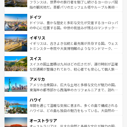
しい。
る。首都マドリードの洗練された雰囲気や、バルセロナの
フランスは、世界中の旅行者を魅了し続けるヨーロッパ屈
アートに溢れた街角から、地方では古代ローマ遺跡や中世
指の観光地だ。首都パリのエッフェル塔やルーブル美術館
の城塞都市、穏やかなビーチリゾートまで多彩な表情を見
といった象徴的なスポットから、田舎町の古風な美しさま
せる。地方によって風土や気候が異なるスペインはその個
ドイツ
で、幅広い魅力が詰まっている。華麗な宮殿、歴史的な大
性で訪れる人を魅了する。 なお、新着のスペイン情報は
コ
聖堂、美しいビーチ、そして豊かな自然が、訪れる者を心
ドイツは、豊かな歴史と多彩な文化が交差するヨーロッパ
ンテンツ一覧
を参照してほしい。
から魅了する。また、フランスは美食の国としても知ら
の中心に位置する国。中世の街並みが残るロマンチック街
れ、フランス料理はユネスコ無形文化遺産にも登録されて
道から、未来を先取りするようなモダンな都市まで多様な
イギリス
いる。シャンパンの発祥地であるランス、プロヴァンスの
顔を持つこの国は、どこを歩いても飽きることがない。ベ
香り高いラベンダー畑など、多彩な楽しみ方が可能だ。さ
ルリンの文化的活気、バイエルン州のアルプスの絶景、そ
イギリスは、古きよき伝統と最先端が共存する国。ウェス
らに、パリ以外の地域にも魅力が溢れており、どの街角に
してライン川沿いのワイン畑といった風景は必見。ビール
トミンスター寺院や大英博物館のようなランドマーク、歴
も豊かな歴史と文化が息づいている。パリ以外の個性あふ
とソーセージを味わいながら地元の人と過ごす楽しい時間
史ある大学都市、美しい丘陵地帯や牧歌的な風景など、エ
れる地方に足を運ぶとそれぞれで全く異なる文化を体験で
スイス
は、お酒好きな人にはぜひ体験してほしい。 なお、新着の
リアごとに異なる魅力がある。また、優雅なアフタヌーン
きるだろう。 なお、新着のフランス情報は
コンテンツ一覧
ドイツ情報は
コンテンツ一覧
を参照してほしい。
ティー、ビール好きにはたまらない英国パブ、サッカー観
スイスの国土面積は九州ほどの広さだが、運行時刻が正確
を参照してほしい。
戦など、本場だからこそできる体験も豊富。イギリスを旅
な交通網が整備されており、初心者でも安心して個人旅行
して楽しみつくそう。 なお、新着のイギリス情報は
コンテ
を楽しめる。日本同様に時刻表どおりの旅が可能だ。中世
アメリカ
ンツ一覧
を参照してほしい。
の建物がそのまま残る町や、スイスならではのユニークな
博物館もあり、アルプス観光だけでなく町歩きも満喫する
アメリカ合衆国は、広大な土地と多様な文化が魅力の国。
ことができる。国民の所得が高いため物価も高いが、旅行
東海岸の都市部から西海岸のカリフォルニアまで、訪れる
者向けの交通パス提供のサービスもあり、うまく活用すれ
場所ごとに異なる風景と体験が待っている。ニューヨーク
ハワイ
ば市内交通費無料で観光を楽しむこともできる。 なお、新
のような巨大都市は、観光、ショッピング、エンターテイ
着のスイス情報は
コンテンツ一覧
を参照してほしい。
ンメントが詰まった刺激的なスポットだ。一方、アメリカ
年間を通じて温暖な気候に恵まれ、多くの島で構成される
西部には大自然が広がり、グランドキャニオンやイエロー
ハワイは、どの島も独自の魅力をもっている。大自然の神
ストーン国立公園といった絶景が堪能できる。さらに、南
秘を感じたいなら、火山が生み出した壮大な景観を誇るハ
オーストラリア
部のニューオーリンズでは、音楽と美食が融合した独特の
ワイ島は見逃せない。また、定番の観光地といえばオアフ
文化が魅力。旅行者はアメリカの各地域で異なる魅力を楽
島だが、静かな自然を求めるならマウイ島やカウアイ島が
オーストラリアは、壮大な自然と多様な文化が魅力の国。