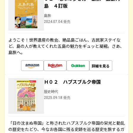
島 ４訂版
島旅
2024.07.04 発売
ようこそ！世界遺産の教会、絶品島ごはん、古民家ステイな
ど、島の人が教えてくれた五島の魅力をギュッと凝縮。さあ、
島旅へ。
詳細を見る
Ｈ０２ ハプスブルク帝国
歴史時代
2025.09.18 発売
「日の沈まぬ帝国」と称されたハプスブルク帝国の栄光と動乱
の歴史をたどり、今なお各国に残る史跡を巡る歴史を旅するガ