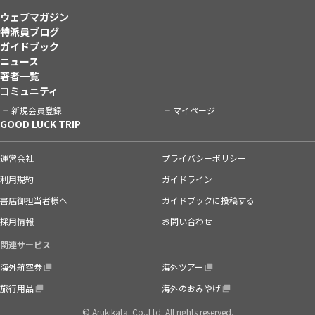
ウェブマガジン
特派員ブログ
ガイドブック
ニュース
著者一覧
コミュニティ
新規会員登録
マイページ
GOOD LUCK TRIP
運営会社
プライバシーポリシー
利用規約
ガイドライン
書店御担当者様へ
ガイドブックに投稿する
採用情報
お問い合わせ
関連サービス
海外航空券
海外ツアー
旅行用品
海外のおみやげ
© Arukikata. Co.,Ltd. All rights reserved.