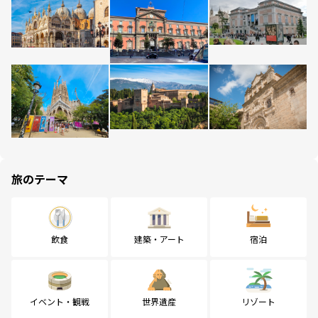
旅のテーマ
飲食
建築・アート
宿泊
イベント・観戦
世界遺産
リゾート