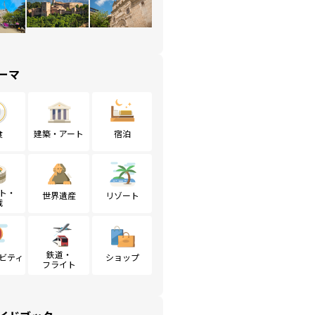
ーマ
食
建築・アート
宿泊
ト・
世界遺産
リゾート
戦
鉄道・
ビティ
ショップ
フライト