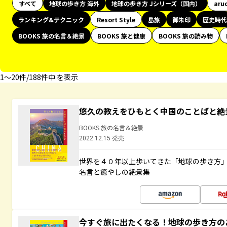
すべて
地球の歩き方 海外
地球の歩き方 Jシリーズ（国内）
aru
ランキング&テクニック
Resort Style
島旅
御朱印
歴史時代
BOOKS 旅の名言＆絶景
BOOKS 旅と健康
BOOKS 旅の読み物
1〜20件/188件中 を表示
悠久の教えをひもとく中国のことばと絶
BOOKS 旅の名言＆絶景
2022.12.15 発売
世界を４０年以上歩いてきた「地球の歩き方
名言と癒やしの絶景集
今すぐ旅に出たくなる！地球の歩き方の