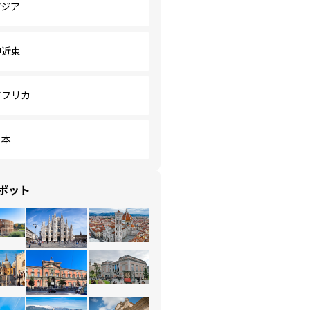
アジア
中近東
アフリカ
日本
ポット