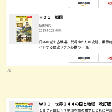
Ｈ０１ 戦国
歴史時代
2025.10.23 発売
日本の城や古戦場、武将ゆかりの史跡、展示
イドする歴史ファン必携の一冊。
AD
Ｗ０１ 世界２４４の国と地域 改訂版
１９７ヵ国と４７地域を旅の雑学とともに解