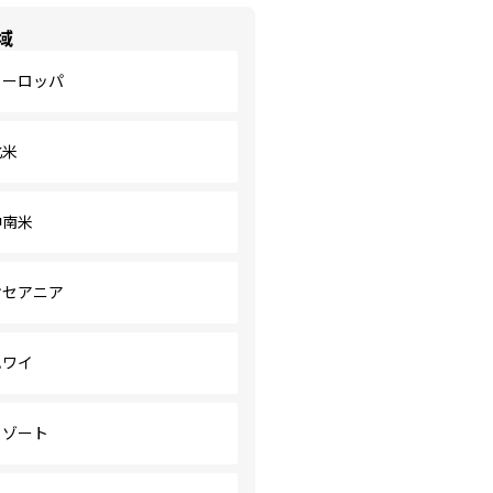
域
ヨーロッパ
北米
中南米
オセアニア
ハワイ
リゾート