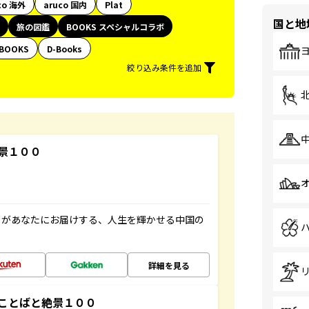
co 海外
aruco 国内
Plat
国と地
旅の図鑑
BOOKS スペシャルコラボ
BOOKS
D-Books
絞り込み条件を追加
景１００
」があなたにお届けする、人生を輝かせる中国の
詳細を見る
ことばと絶景１００