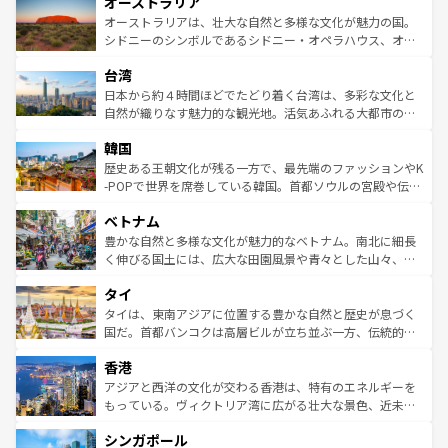
オーストラリア
部のニューオーリンズでは、音楽と美食が融合した独特の
ワイ島は見逃せない。また、定番の観光地といえばオアフ
文化が魅力。旅行者はアメリカの各地域で異なる魅力を楽
島だが、静かな自然を求めるならマウイ島やカウアイ島が
オーストラリアは、壮大な自然と多様な文化が魅力の国。
しみながら、その多様性と豊かな歴史を感じることができ
おすすめ。エメラルドグリーンに輝く海をはじめ、豊かな
シドニーのシンボルであるシドニー・オペラハウス、オー
るだろう。車でのロードトリップや列車の旅も、アメリカ
文化や歴史が息づいている。「アロハスピリット」と呼ば
ストラリア東海岸北部に広がる大サンゴ礁地帯グレートバ
ならではの贅沢な旅のスタイルだ。 なお、新着のアメリカ
台湾
れるおもてなしの心で訪れる人々を迎えてくれるハワイの
リアリーフや大陸中央部にそびえるウルル（エアーズロッ
情報は
コンテンツ一覧
を参照してほしい。
人々、おいしいローカルフードやハワイアンミュージッ
ク）、タスマニアの美しい原生林やケアンズの熱帯雨林な
日本から約４時間ほどでたどり着く台湾は、多彩な文化と
ク、伝統的なフラダンスなど、すべてがハワイの魅力を彩
ど、見どころがたくさん。また、カフェやワイン、オージ
自然が織りなす魅力的な観光地。活気あふれる大都市の台
っている。訪れるたびに新しい発見と感動が待っているハ
ービーフなどの食文化も豊かで、美味しいものであふれて
北やノスタルジックな町並みが人気な九份（ジォウフェ
ワイを、存分に味わってほしい。 なお、新着のハワイ情報
韓国
いる。アクティビティも充実しており、サーフィンやダイ
ン）、静ひつな山岳地帯である台湾東部など、都市の喧騒
は
コンテンツ一覧
を参照してほしい。
ビング、ハイキングなど、アウトドア好きにはたまらな
と山間の静けさが共存しており、訪れる人に新しい発見と
歴史ある王朝文化が残る一方で、最先端のファッションやK
い。オーストラリアの多彩な魅力を存分に味わいつくそ
驚きをもたらしてくれる。また、奥深い台湾の食文化も魅
-POPで世界を席巻している韓国。首都ソウルの宮殿や伝統
う。 なお、新着のオーストラリア情報は
コンテンツ一覧
を
力で、夜市などの屋台グルメから高級料理、ヘルシーで美
家屋が並ぶエリアでは韓国の歴史と文化に浸ることがで
参照してほしい。
ベトナム
容にもいいと評判のスイーツなど、バラエティ豊かな料理
き、地方に足を延ばせば四季折々の自然美を楽しむことが
が味わえる。 なお、新着の台湾情報は
コンテンツ一覧
を参
できる。そして、キムチや焼肉、絶品のストリートフード
豊かな自然と多様な文化が魅力的なベトナム。南北に細長
照してほしい。
まで、さまざまな韓国料理が待っている。夜には、韓国な
く伸びる国土には、広大な田園風景や青々とした山々、世
らではのナイトライフも堪能できる。あたたかいホスピタ
界遺産に登録された壮大な自然景観が点在し、都市部では
タイ
リティに包まれながら、韓国の多彩な魅力を心ゆくまで味
急速な発展と共に伝統が息づく。ハノイの古い町並みやホ
わってみてほしい。 なお、新着の韓国情報は
コンテンツ一
ーチミン市のフランス統治時代の建物も、独特の雰囲気を
タイは、東南アジアに位置する豊かな自然と歴史が息づく
覧
を参照してほしい。
醸し出している。また、バラエティの豊かさとおいしさで
国だ。首都バンコクは高層ビルが立ち並ぶ一方、伝統的な
世界中の食通を魅了してやまないベトナム料理も魅力のひ
寺院や市場がいたるところに点在し、古きよき文化と現代
香港
とつ。フォーやバインミー、ベトナムコーヒーなどは、ぜ
の活気が交差している。北部ではチェンマイなどの山岳地
ひ現地で味わいたい。どの地域を訪れてもあたたかい人々
帯で自然と触れ合い、南部ではプーケットやクラビの美し
アジアと西洋の文化が交わる香港は、特有のエネルギーを
が旅行者を迎えてくれるので、きっと忘れられない旅にな
いビーチでリゾート気分を楽しむことができる。タイ料理
もっている。ヴィクトリア湾に広がる壮大な景色、近未来
るはずだ。 なお、新着のベトナム情報は
コンテンツ一覧
を
は世界的に有名で、屋台から高級レストランまで味覚を刺
的なアートスポット、そして歴史と現代が融合した町並
参照してほしい。
シンガポール
激する。気候は一年中温暖で、どの季節にも異なる楽しみ
み、どこを訪れても感動するはず。観光スポットが密集し