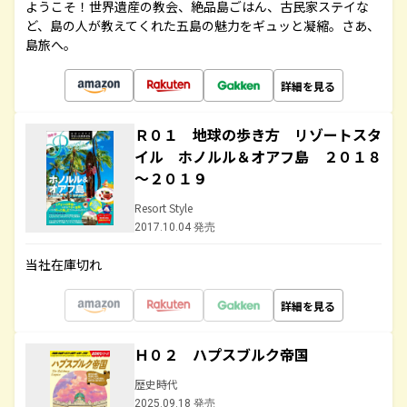
ようこそ！世界遺産の教会、絶品島ごはん、古民家ステイな
ど、島の人が教えてくれた五島の魅力をギュッと凝縮。さあ、
島旅へ。
詳細を見る
Ｒ０１ 地球の歩き方 リゾートスタ
イル ホノルル＆オアフ島 ２０１８
～２０１９
Resort Style
2017.10.04 発売
当社在庫切れ
詳細を見る
Ｈ０２ ハプスブルク帝国
歴史時代
2025.09.18 発売