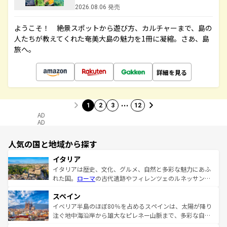
2026.08.06 発売
ようこそ！ 絶景スポットから遊び方、カルチャーまで、島の
人たちが教えてくれた奄美大島の魅力を1冊に凝縮。さあ、島
旅へ。
詳細を見る
…
1
2
3
12
AD
AD
人気の国と地域から探す
イタリア
イタリアは歴史、文化、グルメ、自然と多彩な魅力にあふ
れた国。
ローマ
の古代遺跡やフィレンツェのルネッサンス
美術、ヴェネツィアの運河など、歴史あるスポットはもち
スペイン
ろん、トスカーナの美しい田園風景やアマルフィ海岸の絶
景など、自然景観も見逃せない。観光の合間には、本場の
イベリア半島のほぼ80％を占めるスペインは、太陽が降り
ピザやパスタなど、絶品のイタリア料理を堪能することも
注ぐ地中海沿岸から雄大なピレネー山脈まで、多彩な自然
できる。朝目覚めてから夜眠るまで、すべての瞬間を楽し
と文化が詰まったヨーロッパ屈指の旅行先だ。多様な地域