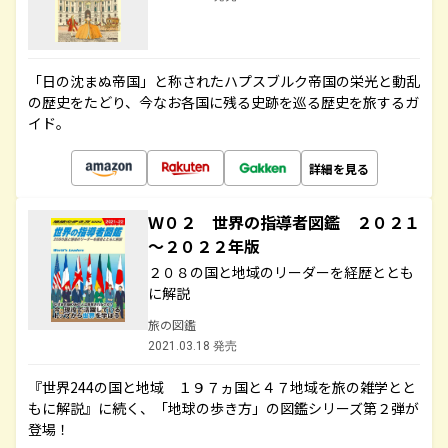
「日の沈まぬ帝国」と称されたハプスブルク帝国の栄光と動乱
の歴史をたどり、今なお各国に残る史跡を巡る歴史を旅するガ
イド。
詳細を見る
Ｗ０２ 世界の指導者図鑑 ２０２１
～２０２２年版
２０８の国と地域のリーダーを経歴ととも
に解説
旅の図鑑
2021.03.18 発売
『世界244の国と地域 １９７ヵ国と４７地域を旅の雑学とと
もに解説』に続く、「地球の歩き方」の図鑑シリーズ第２弾が
登場！