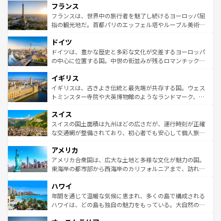
フランス
ませてくれるイタリアで、忘れられない旅をしてみよう！
文化が根付くこの国では、情熱的なフラメンコ、熱気あふ
なお、新着のイタリア情報は
コンテンツ一覧
を参照してほ
れる闘牛、そして美味しいタパスが生活の一部となってい
フランスは、世界中の旅行者を魅了し続けるヨーロッパ屈
しい。
る。首都マドリードの洗練された雰囲気や、バルセロナの
指の観光地だ。首都パリのエッフェル塔やルーブル美術館
アートに溢れた街角から、地方では古代ローマ遺跡や中世
といった象徴的なスポットから、田舎町の古風な美しさま
ドイツ
の城塞都市、穏やかなビーチリゾートまで多彩な表情を見
で、幅広い魅力が詰まっている。華麗な宮殿、歴史的な大
せる。地方によって風土や気候が異なるスペインはその個
聖堂、美しいビーチ、そして豊かな自然が、訪れる者を心
ドイツは、豊かな歴史と多彩な文化が交差するヨーロッパ
性で訪れる人を魅了する。 なお、新着のスペイン情報は
コ
から魅了する。また、フランスは美食の国としても知ら
の中心に位置する国。中世の街並みが残るロマンチック街
ンテンツ一覧
を参照してほしい。
れ、フランス料理はユネスコ無形文化遺産にも登録されて
道から、未来を先取りするようなモダンな都市まで多様な
イギリス
いる。シャンパンの発祥地であるランス、プロヴァンスの
顔を持つこの国は、どこを歩いても飽きることがない。ベ
香り高いラベンダー畑など、多彩な楽しみ方が可能だ。さ
ルリンの文化的活気、バイエルン州のアルプスの絶景、そ
イギリスは、古きよき伝統と最先端が共存する国。ウェス
らに、パリ以外の地域にも魅力が溢れており、どの街角に
してライン川沿いのワイン畑といった風景は必見。ビール
トミンスター寺院や大英博物館のようなランドマーク、歴
も豊かな歴史と文化が息づいている。パリ以外の個性あふ
とソーセージを味わいながら地元の人と過ごす楽しい時間
史ある大学都市、美しい丘陵地帯や牧歌的な風景など、エ
れる地方に足を運ぶとそれぞれで全く異なる文化を体験で
スイス
は、お酒好きな人にはぜひ体験してほしい。 なお、新着の
リアごとに異なる魅力がある。また、優雅なアフタヌーン
きるだろう。 なお、新着のフランス情報は
コンテンツ一覧
ドイツ情報は
コンテンツ一覧
を参照してほしい。
ティー、ビール好きにはたまらない英国パブ、サッカー観
スイスの国土面積は九州ほどの広さだが、運行時刻が正確
を参照してほしい。
戦など、本場だからこそできる体験も豊富。イギリスを旅
な交通網が整備されており、初心者でも安心して個人旅行
して楽しみつくそう。 なお、新着のイギリス情報は
コンテ
を楽しめる。日本同様に時刻表どおりの旅が可能だ。中世
アメリカ
ンツ一覧
を参照してほしい。
の建物がそのまま残る町や、スイスならではのユニークな
博物館もあり、アルプス観光だけでなく町歩きも満喫する
アメリカ合衆国は、広大な土地と多様な文化が魅力の国。
ことができる。国民の所得が高いため物価も高いが、旅行
東海岸の都市部から西海岸のカリフォルニアまで、訪れる
者向けの交通パス提供のサービスもあり、うまく活用すれ
場所ごとに異なる風景と体験が待っている。ニューヨーク
ハワイ
ば市内交通費無料で観光を楽しむこともできる。 なお、新
のような巨大都市は、観光、ショッピング、エンターテイ
着のスイス情報は
コンテンツ一覧
を参照してほしい。
ンメントが詰まった刺激的なスポットだ。一方、アメリカ
年間を通じて温暖な気候に恵まれ、多くの島で構成される
西部には大自然が広がり、グランドキャニオンやイエロー
ハワイは、どの島も独自の魅力をもっている。大自然の神
ストーン国立公園といった絶景が堪能できる。さらに、南
秘を感じたいなら、火山が生み出した壮大な景観を誇るハ