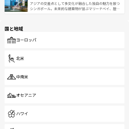
が待っている。親しみやすいタイの人々、仏教を中心とし
ており、効率よく見どころを回れるのも魅力。息をのむよ
アジアの交差点として多文化が融合した独自の魅力を放つ
た文化、そして多様な観光資源が、訪れる旅人を魅了し続
うな絶景から文化的な体験まで、香港を存分に楽しみ尽く
シンガポール。未来的な建築物が並ぶマリーナベイ、歴史
ける。 なお、新着のタイ情報は
コンテンツ一覧
を参照して
そう。 なお、新着の香港情報は
コンテンツ一覧
を参照して
と伝統を感じられるエスニックタウン、多数の緑豊かな公
ほしい。
ほしい。
園や自然保護区など、自然が調和した近代的な景観と文化
の多様性あふれるカラフルな町は、どこを歩いても新しい
国と地域
発見がある。さらに、治安のよさや充実した公共交通機関
も、旅行者にとっては魅力的なポイント。グルメも豊富
で、ホーカーズは地元の風情を楽しめる外せないスポット
ヨーロッパ
だ。訪れる人を飽きさせないシンガポールで、多様な魅力
を体感しよう。 なお、新着のシンガポール情報は
コンテン
ツ一覧
を参照してほしい。
北米
中南米
オセアニア
ハワイ