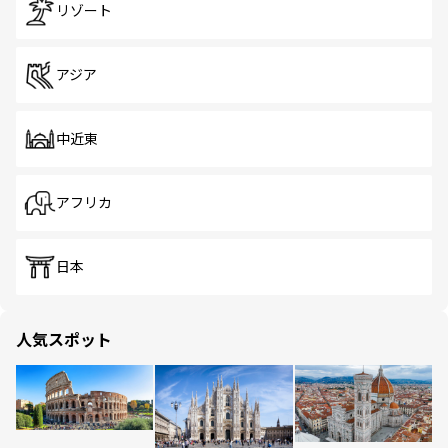
リゾート
アジア
中近東
アフリカ
日本
人気スポット