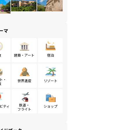
ーマ
食
建築・アート
宿泊
ト・
世界遺産
リゾート
戦
鉄道・
ビティ
ショップ
フライト