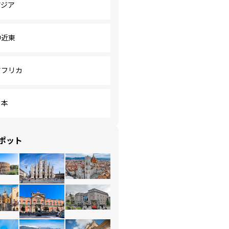
アジア
中近東
アフリカ
日本
ポット