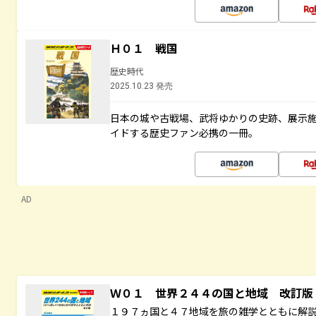
Ｈ０１ 戦国
歴史時代
2025.10.23 発売
日本の城や古戦場、武将ゆかりの史跡、展示
イドする歴史ファン必携の一冊。
AD
Ｗ０１ 世界２４４の国と地域 改訂版
１９７ヵ国と４７地域を旅の雑学とともに解