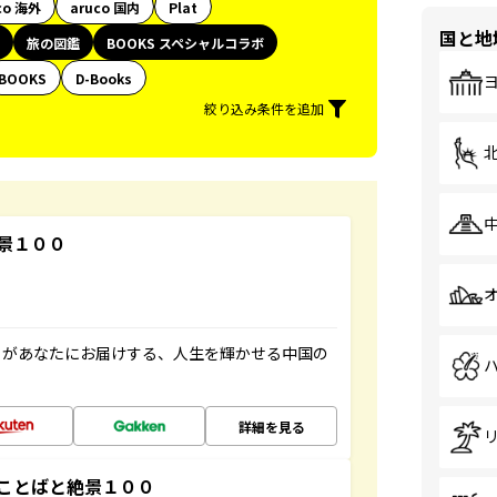
co 海外
aruco 国内
Plat
国と地
旅の図鑑
BOOKS スペシャルコラボ
BOOKS
D-Books
絞り込み条件を追加
景１００
」があなたにお届けする、人生を輝かせる中国の
詳細を見る
ことばと絶景１００