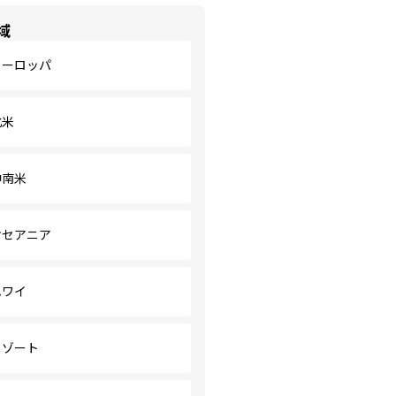
域
ヨーロッパ
北米
中南米
オセアニア
ハワイ
リゾート