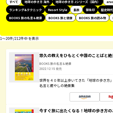
すべて
地球の歩き方 海外
地球の歩き方 Jシリーズ（国内）
aru
ランキング&テクニック
Resort Style
島旅
御朱印
歴史時代
BOOKS 旅の名言＆絶景
BOOKS 旅と健康
BOOKS 旅の読み物
1〜20件/212件中 を表示
悠久の教えをひもとく中国のことばと絶
BOOKS 旅の名言＆絶景
2022.12.15 発売
世界を４０年以上歩いてきた「地球の歩き方
名言と癒やしの絶景集
今すぐ旅に出たくなる！地球の歩き方の