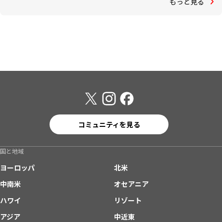
もっと見る
コミュニティを見る
国と地域
ヨーロッパ
北米
中南米
オセアニア
ハワイ
リゾート
アジア
中近東