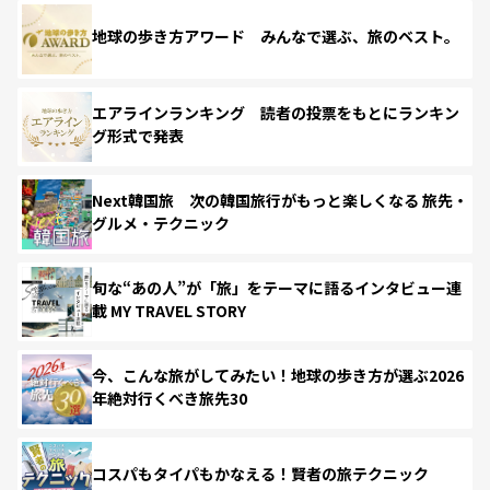
地球の歩き方アワード みんなで選ぶ、旅のベスト。
エアラインランキング 読者の投票をもとにランキン
グ形式で発表
Next韓国旅 次の韓国旅行がもっと楽しくなる 旅先・
グルメ・テクニック
旬な“あの人”が「旅」をテーマに語るインタビュー連
載 MY TRAVEL STORY
今、こんな旅がしてみたい！地球の歩き方が選ぶ2026
年絶対行くべき旅先30
コスパもタイパもかなえる！賢者の旅テクニック