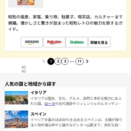
昭和の風景、家電、乗り物、駄菓子、喫茶店、カルチャーまで
網羅。懐かしさと驚きが詰まった昭和レトロの魅力を旅するガ
イド。
詳細を見る
…
1
2
3
11
AD
AD
人気の国と地域から探す
イタリア
イタリアは歴史、文化、グルメ、自然と多彩な魅力にあふ
れた国。
ローマ
の古代遺跡やフィレンツェのルネッサンス
美術、ヴェネツィアの運河など、歴史あるスポットはもち
スペイン
ろん、トスカーナの美しい田園風景やアマルフィ海岸の絶
景など、自然景観も見逃せない。観光の合間には、本場の
イベリア半島のほぼ80％を占めるスペインは、太陽が降り
ピザやパスタなど、絶品のイタリア料理を堪能することも
注ぐ地中海沿岸から雄大なピレネー山脈まで、多彩な自然
できる。朝目覚めてから夜眠るまで、すべての瞬間を楽し
と文化が詰まったヨーロッパ屈指の旅行先だ。多様な地域