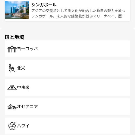
参照してほしい。
シンガポール
激する。気候は一年中温暖で、どの季節にも異なる楽しみ
み、どこを訪れても感動するはず。観光スポットが密集し
が待っている。親しみやすいタイの人々、仏教を中心とし
ており、効率よく見どころを回れるのも魅力。息をのむよ
アジアの交差点として多文化が融合した独自の魅力を放つ
た文化、そして多様な観光資源が、訪れる旅人を魅了し続
うな絶景から文化的な体験まで、香港を存分に楽しみ尽く
シンガポール。未来的な建築物が並ぶマリーナベイ、歴史
ける。 なお、新着のタイ情報は
コンテンツ一覧
を参照して
そう。 なお、新着の香港情報は
コンテンツ一覧
を参照して
と伝統を感じられるエスニックタウン、多数の緑豊かな公
ほしい。
ほしい。
園や自然保護区など、自然が調和した近代的な景観と文化
の多様性あふれるカラフルな町は、どこを歩いても新しい
国と地域
発見がある。さらに、治安のよさや充実した公共交通機関
も、旅行者にとっては魅力的なポイント。グルメも豊富
で、ホーカーズは地元の風情を楽しめる外せないスポット
ヨーロッパ
だ。訪れる人を飽きさせないシンガポールで、多様な魅力
を体感しよう。 なお、新着のシンガポール情報は
コンテン
ツ一覧
を参照してほしい。
北米
中南米
オセアニア
ハワイ