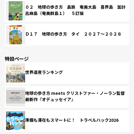
０２ 地球の歩き方 島旅 奄美大島 喜界島 加計
呂麻島（奄美群島１） ５訂版
Ｄ１７ 地球の歩き方 タイ ２０２７～２０２８
特設ページ
世界遺産ランキング
地球の歩き方 meets クリストファー・ノーラン監督
最新作『オデュッセイア』
準備も滞在もスマートに！ トラベルハック2026