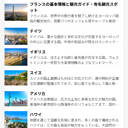
フランスの基本情報と観光ガイド・有名観光スポ
ませてくれるイタリアで、忘れられない旅をしてみよう！
文化が根付くこの国では、情熱的なフラメンコ、熱気あふ
なお、新着のイタリア情報は
コンテンツ一覧
を参照してほ
れる闘牛、そして美味しいタパスが生活の一部となってい
ット
しい。
る。首都マドリードの洗練された雰囲気や、バルセロナの
フランスは、世界中の旅行者を魅了し続けるヨーロッパ屈
アートに溢れた街角から、地方では古代ローマ遺跡や中世
指の観光地だ。首都パリのエッフェル塔やルーブル美術館
の城塞都市、穏やかなビーチリゾートまで多彩な表情を見
といった象徴的なスポットから、田舎町の古風な美しさま
せる。地方によって風土や気候が異なるスペインはその個
ドイツ
で、幅広い魅力が詰まっている。華麗な宮殿、歴史的な大
性で訪れる人を魅了する。 なお、新着のスペイン情報は
コ
聖堂、美しいビーチ、そして豊かな自然が、訪れる者を心
ドイツは、豊かな歴史と多彩な文化が交差するヨーロッパ
ンテンツ一覧
を参照してほしい。
から魅了する。また、フランスは美食の国としても知ら
の中心に位置する国。中世の街並みが残るロマンチック街
れ、フランス料理はユネスコ無形文化遺産にも登録されて
道から、未来を先取りするようなモダンな都市まで多様な
イギリス
いる。シャンパンの発祥地であるランス、プロヴァンスの
顔を持つこの国は、どこを歩いても飽きることがない。ベ
香り高いラベンダー畑など、多彩な楽しみ方が可能だ。さ
ルリンの文化的活気、バイエルン州のアルプスの絶景、そ
イギリスは、古きよき伝統と最先端が共存する国。ウェス
らに、パリ以外の地域にも魅力が溢れており、どの街角に
してライン川沿いのワイン畑といった風景は必見。ビール
トミンスター寺院や大英博物館のようなランドマーク、歴
も豊かな歴史と文化が息づいている。パリ以外の個性あふ
とソーセージを味わいながら地元の人と過ごす楽しい時間
史ある大学都市、美しい丘陵地帯や牧歌的な風景など、エ
れる地方に足を運ぶとそれぞれで全く異なる文化を体験で
スイス
は、お酒好きな人にはぜひ体験してほしい。 なお、新着の
リアごとに異なる魅力がある。また、優雅なアフタヌーン
きるだろう。 なお、新着のフランス情報は
コンテンツ一覧
ドイツ情報は
コンテンツ一覧
を参照してほしい。
ティー、ビール好きにはたまらない英国パブ、サッカー観
スイスの国土面積は九州ほどの広さだが、運行時刻が正確
を参照してほしい。
戦など、本場だからこそできる体験も豊富。イギリスを旅
な交通網が整備されており、初心者でも安心して個人旅行
して楽しみつくそう。 なお、新着のイギリス情報は
コンテ
を楽しめる。日本同様に時刻表どおりの旅が可能だ。中世
アメリカ
ンツ一覧
を参照してほしい。
の建物がそのまま残る町や、スイスならではのユニークな
博物館もあり、アルプス観光だけでなく町歩きも満喫する
アメリカ合衆国は、広大な土地と多様な文化が魅力の国。
ことができる。国民の所得が高いため物価も高いが、旅行
東海岸の都市部から西海岸のカリフォルニアまで、訪れる
者向けの交通パス提供のサービスもあり、うまく活用すれ
場所ごとに異なる風景と体験が待っている。ニューヨーク
ハワイ
ば市内交通費無料で観光を楽しむこともできる。 なお、新
のような巨大都市は、観光、ショッピング、エンターテイ
着のスイス情報は
コンテンツ一覧
を参照してほしい。
ンメントが詰まった刺激的なスポットだ。一方、アメリカ
年間を通じて温暖な気候に恵まれ、多くの島で構成される
西部には大自然が広がり、グランドキャニオンやイエロー
ハワイは、どの島も独自の魅力をもっている。大自然の神