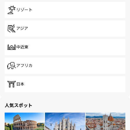
リゾート
アジア
中近東
アフリカ
日本
人気スポット