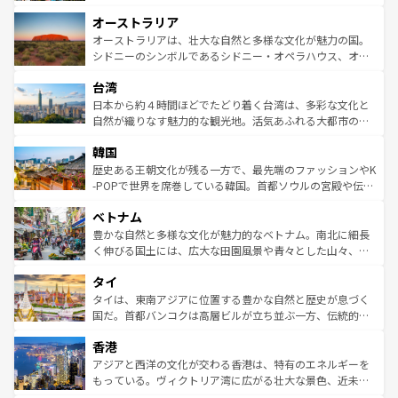
ストーン国立公園といった絶景が堪能できる。さらに、南
秘を感じたいなら、火山が生み出した壮大な景観を誇るハ
オーストラリア
部のニューオーリンズでは、音楽と美食が融合した独特の
ワイ島は見逃せない。また、定番の観光地といえばオアフ
文化が魅力。旅行者はアメリカの各地域で異なる魅力を楽
島だが、静かな自然を求めるならマウイ島やカウアイ島が
オーストラリアは、壮大な自然と多様な文化が魅力の国。
しみながら、その多様性と豊かな歴史を感じることができ
おすすめ。エメラルドグリーンに輝く海をはじめ、豊かな
シドニーのシンボルであるシドニー・オペラハウス、オー
るだろう。車でのロードトリップや列車の旅も、アメリカ
文化や歴史が息づいている。「アロハスピリット」と呼ば
ストラリア東海岸北部に広がる大サンゴ礁地帯グレートバ
ならではの贅沢な旅のスタイルだ。 なお、新着のアメリカ
台湾
れるおもてなしの心で訪れる人々を迎えてくれるハワイの
リアリーフや大陸中央部にそびえるウルル（エアーズロッ
情報は
コンテンツ一覧
を参照してほしい。
人々、おいしいローカルフードやハワイアンミュージッ
ク）、タスマニアの美しい原生林やケアンズの熱帯雨林な
日本から約４時間ほどでたどり着く台湾は、多彩な文化と
ク、伝統的なフラダンスなど、すべてがハワイの魅力を彩
ど、見どころがたくさん。また、カフェやワイン、オージ
自然が織りなす魅力的な観光地。活気あふれる大都市の台
っている。訪れるたびに新しい発見と感動が待っているハ
ービーフなどの食文化も豊かで、美味しいものであふれて
北やノスタルジックな町並みが人気な九份（ジォウフェ
ワイを、存分に味わってほしい。 なお、新着のハワイ情報
韓国
いる。アクティビティも充実しており、サーフィンやダイ
ン）、静ひつな山岳地帯である台湾東部など、都市の喧騒
は
コンテンツ一覧
を参照してほしい。
ビング、ハイキングなど、アウトドア好きにはたまらな
と山間の静けさが共存しており、訪れる人に新しい発見と
歴史ある王朝文化が残る一方で、最先端のファッションやK
い。オーストラリアの多彩な魅力を存分に味わいつくそ
驚きをもたらしてくれる。また、奥深い台湾の食文化も魅
-POPで世界を席巻している韓国。首都ソウルの宮殿や伝統
う。 なお、新着のオーストラリア情報は
コンテンツ一覧
を
力で、夜市などの屋台グルメから高級料理、ヘルシーで美
家屋が並ぶエリアでは韓国の歴史と文化に浸ることがで
参照してほしい。
ベトナム
容にもいいと評判のスイーツなど、バラエティ豊かな料理
き、地方に足を延ばせば四季折々の自然美を楽しむことが
が味わえる。 なお、新着の台湾情報は
コンテンツ一覧
を参
できる。そして、キムチや焼肉、絶品のストリートフード
豊かな自然と多様な文化が魅力的なベトナム。南北に細長
照してほしい。
まで、さまざまな韓国料理が待っている。夜には、韓国な
く伸びる国土には、広大な田園風景や青々とした山々、世
らではのナイトライフも堪能できる。あたたかいホスピタ
界遺産に登録された壮大な自然景観が点在し、都市部では
タイ
リティに包まれながら、韓国の多彩な魅力を心ゆくまで味
急速な発展と共に伝統が息づく。ハノイの古い町並みやホ
わってみてほしい。 なお、新着の韓国情報は
コンテンツ一
ーチミン市のフランス統治時代の建物も、独特の雰囲気を
タイは、東南アジアに位置する豊かな自然と歴史が息づく
覧
を参照してほしい。
醸し出している。また、バラエティの豊かさとおいしさで
国だ。首都バンコクは高層ビルが立ち並ぶ一方、伝統的な
世界中の食通を魅了してやまないベトナム料理も魅力のひ
寺院や市場がいたるところに点在し、古きよき文化と現代
香港
とつ。フォーやバインミー、ベトナムコーヒーなどは、ぜ
の活気が交差している。北部ではチェンマイなどの山岳地
ひ現地で味わいたい。どの地域を訪れてもあたたかい人々
帯で自然と触れ合い、南部ではプーケットやクラビの美し
アジアと西洋の文化が交わる香港は、特有のエネルギーを
が旅行者を迎えてくれるので、きっと忘れられない旅にな
いビーチでリゾート気分を楽しむことができる。タイ料理
もっている。ヴィクトリア湾に広がる壮大な景色、近未来
るはずだ。 なお、新着のベトナム情報は
コンテンツ一覧
を
は世界的に有名で、屋台から高級レストランまで味覚を刺
的なアートスポット、そして歴史と現代が融合した町並