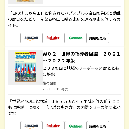
「日の沈まぬ帝国」と称されたハプスブルク帝国の栄光と動乱
の歴史をたどり、今なお各国に残る史跡を巡る歴史を旅するガ
イド。
詳細を見る
Ｗ０２ 世界の指導者図鑑 ２０２１
～２０２２年版
２０８の国と地域のリーダーを経歴ととも
に解説
旅の図鑑
2021.03.18 発売
『世界244の国と地域 １９７ヵ国と４７地域を旅の雑学とと
もに解説』に続く、「地球の歩き方」の図鑑シリーズ第２弾が
登場！
詳細を見る