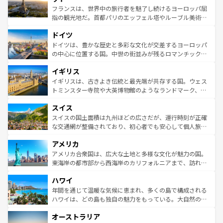
しい。
る。首都マドリードの洗練された雰囲気や、バルセロナの
フランスは、世界中の旅行者を魅了し続けるヨーロッパ屈
アートに溢れた街角から、地方では古代ローマ遺跡や中世
指の観光地だ。首都パリのエッフェル塔やルーブル美術館
の城塞都市、穏やかなビーチリゾートまで多彩な表情を見
といった象徴的なスポットから、田舎町の古風な美しさま
せる。地方によって風土や気候が異なるスペインはその個
ドイツ
で、幅広い魅力が詰まっている。華麗な宮殿、歴史的な大
性で訪れる人を魅了する。 なお、新着のスペイン情報は
コ
聖堂、美しいビーチ、そして豊かな自然が、訪れる者を心
ドイツは、豊かな歴史と多彩な文化が交差するヨーロッパ
ンテンツ一覧
を参照してほしい。
から魅了する。また、フランスは美食の国としても知ら
の中心に位置する国。中世の街並みが残るロマンチック街
れ、フランス料理はユネスコ無形文化遺産にも登録されて
道から、未来を先取りするようなモダンな都市まで多様な
イギリス
いる。シャンパンの発祥地であるランス、プロヴァンスの
顔を持つこの国は、どこを歩いても飽きることがない。ベ
香り高いラベンダー畑など、多彩な楽しみ方が可能だ。さ
ルリンの文化的活気、バイエルン州のアルプスの絶景、そ
イギリスは、古きよき伝統と最先端が共存する国。ウェス
らに、パリ以外の地域にも魅力が溢れており、どの街角に
してライン川沿いのワイン畑といった風景は必見。ビール
トミンスター寺院や大英博物館のようなランドマーク、歴
も豊かな歴史と文化が息づいている。パリ以外の個性あふ
とソーセージを味わいながら地元の人と過ごす楽しい時間
史ある大学都市、美しい丘陵地帯や牧歌的な風景など、エ
れる地方に足を運ぶとそれぞれで全く異なる文化を体験で
スイス
は、お酒好きな人にはぜひ体験してほしい。 なお、新着の
リアごとに異なる魅力がある。また、優雅なアフタヌーン
きるだろう。 なお、新着のフランス情報は
コンテンツ一覧
ドイツ情報は
コンテンツ一覧
を参照してほしい。
ティー、ビール好きにはたまらない英国パブ、サッカー観
スイスの国土面積は九州ほどの広さだが、運行時刻が正確
を参照してほしい。
戦など、本場だからこそできる体験も豊富。イギリスを旅
な交通網が整備されており、初心者でも安心して個人旅行
して楽しみつくそう。 なお、新着のイギリス情報は
コンテ
を楽しめる。日本同様に時刻表どおりの旅が可能だ。中世
アメリカ
ンツ一覧
を参照してほしい。
の建物がそのまま残る町や、スイスならではのユニークな
博物館もあり、アルプス観光だけでなく町歩きも満喫する
アメリカ合衆国は、広大な土地と多様な文化が魅力の国。
ことができる。国民の所得が高いため物価も高いが、旅行
東海岸の都市部から西海岸のカリフォルニアまで、訪れる
者向けの交通パス提供のサービスもあり、うまく活用すれ
場所ごとに異なる風景と体験が待っている。ニューヨーク
ハワイ
ば市内交通費無料で観光を楽しむこともできる。 なお、新
のような巨大都市は、観光、ショッピング、エンターテイ
着のスイス情報は
コンテンツ一覧
を参照してほしい。
ンメントが詰まった刺激的なスポットだ。一方、アメリカ
年間を通じて温暖な気候に恵まれ、多くの島で構成される
西部には大自然が広がり、グランドキャニオンやイエロー
ハワイは、どの島も独自の魅力をもっている。大自然の神
ストーン国立公園といった絶景が堪能できる。さらに、南
秘を感じたいなら、火山が生み出した壮大な景観を誇るハ
オーストラリア
部のニューオーリンズでは、音楽と美食が融合した独特の
ワイ島は見逃せない。また、定番の観光地といえばオアフ