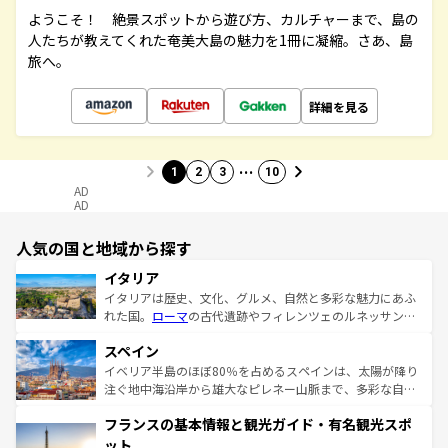
ようこそ！ 絶景スポットから遊び方、カルチャーまで、島の
人たちが教えてくれた奄美大島の魅力を1冊に凝縮。さあ、島
旅へ。
詳細を見る
…
1
2
3
10
AD
AD
人気の国と地域から探す
イタリア
イタリアは歴史、文化、グルメ、自然と多彩な魅力にあふ
れた国。
ローマ
の古代遺跡やフィレンツェのルネッサンス
美術、ヴェネツィアの運河など、歴史あるスポットはもち
スペイン
ろん、トスカーナの美しい田園風景やアマルフィ海岸の絶
景など、自然景観も見逃せない。観光の合間には、本場の
イベリア半島のほぼ80％を占めるスペインは、太陽が降り
ピザやパスタなど、絶品のイタリア料理を堪能することも
注ぐ地中海沿岸から雄大なピレネー山脈まで、多彩な自然
できる。朝目覚めてから夜眠るまで、すべての瞬間を楽し
と文化が詰まったヨーロッパ屈指の旅行先だ。多様な地域
フランスの基本情報と観光ガイド・有名観光スポ
ませてくれるイタリアで、忘れられない旅をしてみよう！
文化が根付くこの国では、情熱的なフラメンコ、熱気あふ
なお、新着のイタリア情報は
コンテンツ一覧
を参照してほ
れる闘牛、そして美味しいタパスが生活の一部となってい
ット