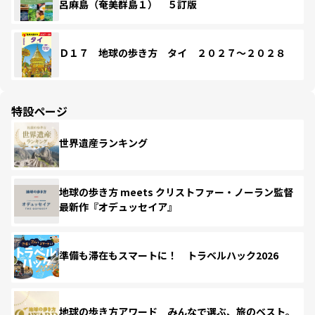
呂麻島（奄美群島１） ５訂版
Ｄ１７ 地球の歩き方 タイ ２０２７～２０２８
特設ページ
世界遺産ランキング
地球の歩き方 meets クリストファー・ノーラン監督
最新作『オデュッセイア』
準備も滞在もスマートに！ トラベルハック2026
地球の歩き方アワード みんなで選ぶ、旅のベスト。