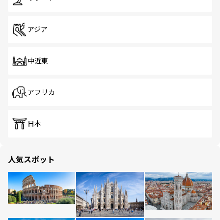
アジア
中近東
アフリカ
日本
人気スポット