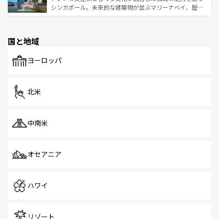
た文化、そして多様な観光資源が、訪れる旅人を魅了し続
うな絶景から文化的な体験まで、香港を存分に楽しみ尽く
シンガポール。未来的な建築物が並ぶマリーナベイ、歴史
ける。 なお、新着のタイ情報は
コンテンツ一覧
を参照して
そう。 なお、新着の香港情報は
コンテンツ一覧
を参照して
と伝統を感じられるエスニックタウン、多数の緑豊かな公
ほしい。
ほしい。
園や自然保護区など、自然が調和した近代的な景観と文化
の多様性あふれるカラフルな町は、どこを歩いても新しい
国と地域
発見がある。さらに、治安のよさや充実した公共交通機関
も、旅行者にとっては魅力的なポイント。グルメも豊富
で、ホーカーズは地元の風情を楽しめる外せないスポット
ヨーロッパ
だ。訪れる人を飽きさせないシンガポールで、多様な魅力
を体感しよう。 なお、新着のシンガポール情報は
コンテン
ツ一覧
を参照してほしい。
北米
中南米
オセアニア
ハワイ
リゾート