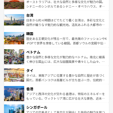
文化が魅力。旅行者はアメリカの各地域で異なる魅力を楽
島だが、静かな自然を求めるならマウイ島やカウアイ島が
オーストラリアは、壮大な自然と多様な文化が魅力の国。
しみながら、その多様性と豊かな歴史を感じることができ
おすすめ。エメラルドグリーンに輝く海をはじめ、豊かな
シドニーのシンボルであるシドニー・オペラハウス、オー
るだろう。車でのロードトリップや列車の旅も、アメリカ
文化や歴史が息づいている。「アロハスピリット」と呼ば
ストラリア東海岸北部に広がる大サンゴ礁地帯グレートバ
ならではの贅沢な旅のスタイルだ。 なお、新着のアメリカ
台湾
れるおもてなしの心で訪れる人々を迎えてくれるハワイの
リアリーフや大陸中央部にそびえるウルル（エアーズロッ
情報は
コンテンツ一覧
を参照してほしい。
人々、おいしいローカルフードやハワイアンミュージッ
ク）、タスマニアの美しい原生林やケアンズの熱帯雨林な
日本から約４時間ほどでたどり着く台湾は、多彩な文化と
ク、伝統的なフラダンスなど、すべてがハワイの魅力を彩
ど、見どころがたくさん。また、カフェやワイン、オージ
自然が織りなす魅力的な観光地。活気あふれる大都市の台
っている。訪れるたびに新しい発見と感動が待っているハ
ービーフなどの食文化も豊かで、美味しいものであふれて
北やノスタルジックな町並みが人気な九份（ジォウフェ
ワイを、存分に味わってほしい。 なお、新着のハワイ情報
韓国
いる。アクティビティも充実しており、サーフィンやダイ
ン）、静ひつな山岳地帯である台湾東部など、都市の喧騒
は
コンテンツ一覧
を参照してほしい。
ビング、ハイキングなど、アウトドア好きにはたまらな
と山間の静けさが共存しており、訪れる人に新しい発見と
歴史ある王朝文化が残る一方で、最先端のファッションやK
い。オーストラリアの多彩な魅力を存分に味わいつくそ
驚きをもたらしてくれる。また、奥深い台湾の食文化も魅
-POPで世界を席巻している韓国。首都ソウルの宮殿や伝統
う。 なお、新着のオーストラリア情報は
コンテンツ一覧
を
力で、夜市などの屋台グルメから高級料理、ヘルシーで美
家屋が並ぶエリアでは韓国の歴史と文化に浸ることがで
参照してほしい。
ベトナム
容にもいいと評判のスイーツなど、バラエティ豊かな料理
き、地方に足を延ばせば四季折々の自然美を楽しむことが
が味わえる。 なお、新着の台湾情報は
コンテンツ一覧
を参
できる。そして、キムチや焼肉、絶品のストリートフード
豊かな自然と多様な文化が魅力的なベトナム。南北に細長
照してほしい。
まで、さまざまな韓国料理が待っている。夜には、韓国な
く伸びる国土には、広大な田園風景や青々とした山々、世
らではのナイトライフも堪能できる。あたたかいホスピタ
界遺産に登録された壮大な自然景観が点在し、都市部では
タイ
リティに包まれながら、韓国の多彩な魅力を心ゆくまで味
急速な発展と共に伝統が息づく。ハノイの古い町並みやホ
わってみてほしい。 なお、新着の韓国情報は
コンテンツ一
ーチミン市のフランス統治時代の建物も、独特の雰囲気を
タイは、東南アジアに位置する豊かな自然と歴史が息づく
覧
を参照してほしい。
醸し出している。また、バラエティの豊かさとおいしさで
国だ。首都バンコクは高層ビルが立ち並ぶ一方、伝統的な
世界中の食通を魅了してやまないベトナム料理も魅力のひ
寺院や市場がいたるところに点在し、古きよき文化と現代
香港
とつ。フォーやバインミー、ベトナムコーヒーなどは、ぜ
の活気が交差している。北部ではチェンマイなどの山岳地
ひ現地で味わいたい。どの地域を訪れてもあたたかい人々
帯で自然と触れ合い、南部ではプーケットやクラビの美し
アジアと西洋の文化が交わる香港は、特有のエネルギーを
が旅行者を迎えてくれるので、きっと忘れられない旅にな
いビーチでリゾート気分を楽しむことができる。タイ料理
もっている。ヴィクトリア湾に広がる壮大な景色、近未来
るはずだ。 なお、新着のベトナム情報は
コンテンツ一覧
を
は世界的に有名で、屋台から高級レストランまで味覚を刺
的なアートスポット、そして歴史と現代が融合した町並
参照してほしい。
シンガポール
激する。気候は一年中温暖で、どの季節にも異なる楽しみ
み、どこを訪れても感動するはず。観光スポットが密集し
が待っている。親しみやすいタイの人々、仏教を中心とし
ており、効率よく見どころを回れるのも魅力。息をのむよ
アジアの交差点として多文化が融合した独自の魅力を放つ