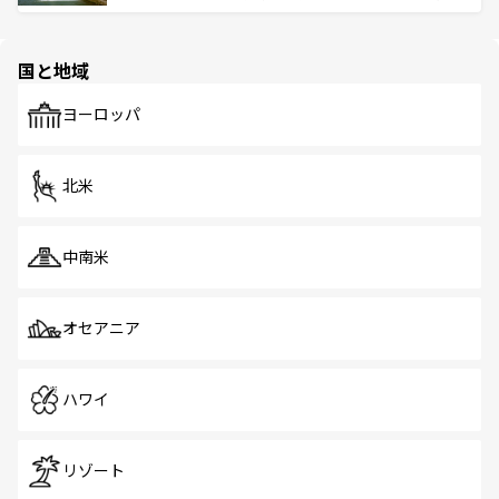
ける。 なお、新着のタイ情報は
コンテンツ一覧
を参照して
そう。 なお、新着の香港情報は
コンテンツ一覧
を参照して
と伝統を感じられるエスニックタウン、多数の緑豊かな公
ほしい。
ほしい。
園や自然保護区など、自然が調和した近代的な景観と文化
の多様性あふれるカラフルな町は、どこを歩いても新しい
国と地域
発見がある。さらに、治安のよさや充実した公共交通機関
も、旅行者にとっては魅力的なポイント。グルメも豊富
で、ホーカーズは地元の風情を楽しめる外せないスポット
ヨーロッパ
だ。訪れる人を飽きさせないシンガポールで、多様な魅力
を体感しよう。 なお、新着のシンガポール情報は
コンテン
ツ一覧
を参照してほしい。
北米
中南米
オセアニア
ハワイ
リゾート