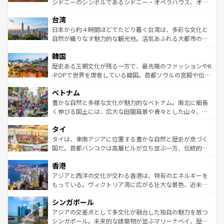
シドニーのシンボルであるシドニー・オペラハウス、オー
ならではの贅沢な旅のスタイルだ。 なお、新着のアメリカ
れるおもてなしの心で訪れる人々を迎えてくれるハワイの
ストラリア東海岸北部に広がる大サンゴ礁地帯グレートバ
情報は
コンテンツ一覧
を参照してほしい。
人々、おいしいローカルフードやハワイアンミュージッ
台湾
リアリーフや大陸中央部にそびえるウルル（エアーズロッ
ク、伝統的なフラダンスなど、すべてがハワイの魅力を彩
ク）、タスマニアの美しい原生林やケアンズの熱帯雨林な
日本から約４時間ほどでたどり着く台湾は、多彩な文化と
っている。訪れるたびに新しい発見と感動が待っているハ
ど、見どころがたくさん。また、カフェやワイン、オージ
自然が織りなす魅力的な観光地。活気あふれる大都市の台
ワイを、存分に味わってほしい。 なお、新着のハワイ情報
ービーフなどの食文化も豊かで、美味しいものであふれて
北やノスタルジックな町並みが人気な九份（ジォウフェ
は
コンテンツ一覧
を参照してほしい。
韓国
いる。アクティビティも充実しており、サーフィンやダイ
ン）、静ひつな山岳地帯である台湾東部など、都市の喧騒
ビング、ハイキングなど、アウトドア好きにはたまらな
と山間の静けさが共存しており、訪れる人に新しい発見と
歴史ある王朝文化が残る一方で、最先端のファッションやK
い。オーストラリアの多彩な魅力を存分に味わいつくそ
驚きをもたらしてくれる。また、奥深い台湾の食文化も魅
-POPで世界を席巻している韓国。首都ソウルの宮殿や伝統
う。 なお、新着のオーストラリア情報は
コンテンツ一覧
を
力で、夜市などの屋台グルメから高級料理、ヘルシーで美
家屋が並ぶエリアでは韓国の歴史と文化に浸ることがで
参照してほしい。
ベトナム
容にもいいと評判のスイーツなど、バラエティ豊かな料理
き、地方に足を延ばせば四季折々の自然美を楽しむことが
が味わえる。 なお、新着の台湾情報は
コンテンツ一覧
を参
できる。そして、キムチや焼肉、絶品のストリートフード
豊かな自然と多様な文化が魅力的なベトナム。南北に細長
照してほしい。
まで、さまざまな韓国料理が待っている。夜には、韓国な
く伸びる国土には、広大な田園風景や青々とした山々、世
らではのナイトライフも堪能できる。あたたかいホスピタ
界遺産に登録された壮大な自然景観が点在し、都市部では
タイ
リティに包まれながら、韓国の多彩な魅力を心ゆくまで味
急速な発展と共に伝統が息づく。ハノイの古い町並みやホ
わってみてほしい。 なお、新着の韓国情報は
コンテンツ一
ーチミン市のフランス統治時代の建物も、独特の雰囲気を
タイは、東南アジアに位置する豊かな自然と歴史が息づく
覧
を参照してほしい。
醸し出している。また、バラエティの豊かさとおいしさで
国だ。首都バンコクは高層ビルが立ち並ぶ一方、伝統的な
世界中の食通を魅了してやまないベトナム料理も魅力のひ
寺院や市場がいたるところに点在し、古きよき文化と現代
香港
とつ。フォーやバインミー、ベトナムコーヒーなどは、ぜ
の活気が交差している。北部ではチェンマイなどの山岳地
ひ現地で味わいたい。どの地域を訪れてもあたたかい人々
帯で自然と触れ合い、南部ではプーケットやクラビの美し
アジアと西洋の文化が交わる香港は、特有のエネルギーを
が旅行者を迎えてくれるので、きっと忘れられない旅にな
いビーチでリゾート気分を楽しむことができる。タイ料理
もっている。ヴィクトリア湾に広がる壮大な景色、近未来
るはずだ。 なお、新着のベトナム情報は
コンテンツ一覧
を
は世界的に有名で、屋台から高級レストランまで味覚を刺
的なアートスポット、そして歴史と現代が融合した町並
参照してほしい。
シンガポール
激する。気候は一年中温暖で、どの季節にも異なる楽しみ
み、どこを訪れても感動するはず。観光スポットが密集し
が待っている。親しみやすいタイの人々、仏教を中心とし
ており、効率よく見どころを回れるのも魅力。息をのむよ
アジアの交差点として多文化が融合した独自の魅力を放つ
た文化、そして多様な観光資源が、訪れる旅人を魅了し続
うな絶景から文化的な体験まで、香港を存分に楽しみ尽く
シンガポール。未来的な建築物が並ぶマリーナベイ、歴史