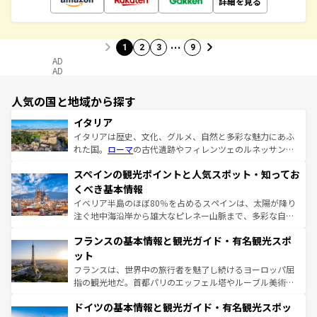
詳細を見る
…
1
2
3
9
AD
AD
人気の国と地域から探す
イタリア
イタリアは歴史、文化、グルメ、自然と多彩な魅力にあふ
れた国。
ローマ
の古代遺跡やフィレンツェのルネッサンス
美術、ヴェネツィアの運河など、歴史あるスポットはもち
スペインの観光ポイントと人気スポット・知ってお
ろん、トスカーナの美しい田園風景やアマルフィ海岸の絶
景など、自然景観も見逃せない。観光の合間には、本場の
くべき基本情報
ピザやパスタなど、絶品のイタリア料理を堪能することも
イベリア半島のほぼ80％を占めるスペインは、太陽が降り
できる。朝目覚めてから夜眠るまで、すべての瞬間を楽し
注ぐ地中海沿岸から雄大なピレネー山脈まで、多彩な自然
ませてくれるイタリアで、忘れられない旅をしてみよう！
と文化が詰まったヨーロッパ屈指の旅行先だ。多様な地域
なお、新着のイタリア情報は
コンテンツ一覧
を参照してほ
フランスの基本情報と観光ガイド・有名観光スポ
文化が根付くこの国では、情熱的なフラメンコ、熱気あふ
しい。
れる闘牛、そして美味しいタパスが生活の一部となってい
ット
る。首都マドリードの洗練された雰囲気や、バルセロナの
フランスは、世界中の旅行者を魅了し続けるヨーロッパ屈
アートに溢れた街角から、地方では古代ローマ遺跡や中世
指の観光地だ。首都パリのエッフェル塔やルーブル美術館
の城塞都市、穏やかなビーチリゾートまで多彩な表情を見
といった象徴的なスポットから、田舎町の古風な美しさま
せる。地方によって風土や気候が異なるスペインはその個
ドイツの基本情報と観光ガイド・有名観光スポッ
で、幅広い魅力が詰まっている。華麗な宮殿、歴史的な大