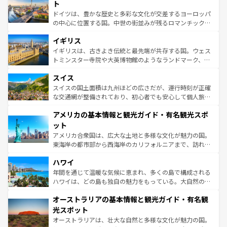
性で訪れる人を魅了する。 なお、新着のスペイン情報は
コ
聖堂、美しいビーチ、そして豊かな自然が、訪れる者を心
ト
ンテンツ一覧
を参照してほしい。
から魅了する。また、フランスは美食の国としても知ら
ドイツは、豊かな歴史と多彩な文化が交差するヨーロッパ
れ、フランス料理はユネスコ無形文化遺産にも登録されて
の中心に位置する国。中世の街並みが残るロマンチック街
いる。シャンパンの発祥地であるランス、プロヴァンスの
道から、未来を先取りするようなモダンな都市まで多様な
香り高いラベンダー畑など、多彩な楽しみ方が可能だ。さ
イギリス
顔を持つこの国は、どこを歩いても飽きることがない。ベ
らに、パリ以外の地域にも魅力が溢れており、どの街角に
ルリンの文化的活気、バイエルン州のアルプスの絶景、そ
イギリスは、古きよき伝統と最先端が共存する国。ウェス
も豊かな歴史と文化が息づいている。パリ以外の個性あふ
してライン川沿いのワイン畑といった風景は必見。ビール
トミンスター寺院や大英博物館のようなランドマーク、歴
れる地方に足を運ぶとそれぞれで全く異なる文化を体験で
とソーセージを味わいながら地元の人と過ごす楽しい時間
史ある大学都市、美しい丘陵地帯や牧歌的な風景など、エ
きるだろう。 なお、新着のフランス情報は
コンテンツ一覧
スイス
は、お酒好きな人にはぜひ体験してほしい。 なお、新着の
リアごとに異なる魅力がある。また、優雅なアフタヌーン
を参照してほしい。
ドイツ情報は
コンテンツ一覧
を参照してほしい。
ティー、ビール好きにはたまらない英国パブ、サッカー観
スイスの国土面積は九州ほどの広さだが、運行時刻が正確
戦など、本場だからこそできる体験も豊富。イギリスを旅
な交通網が整備されており、初心者でも安心して個人旅行
して楽しみつくそう。 なお、新着のイギリス情報は
コンテ
を楽しめる。日本同様に時刻表どおりの旅が可能だ。中世
アメリカの基本情報と観光ガイド・有名観光スポ
ンツ一覧
を参照してほしい。
の建物がそのまま残る町や、スイスならではのユニークな
博物館もあり、アルプス観光だけでなく町歩きも満喫する
ット
ことができる。国民の所得が高いため物価も高いが、旅行
アメリカ合衆国は、広大な土地と多様な文化が魅力の国。
者向けの交通パス提供のサービスもあり、うまく活用すれ
東海岸の都市部から西海岸のカリフォルニアまで、訪れる
ば市内交通費無料で観光を楽しむこともできる。 なお、新
場所ごとに異なる風景と体験が待っている。ニューヨーク
着のスイス情報は
コンテンツ一覧
を参照してほしい。
ハワイ
のような巨大都市は、観光、ショッピング、エンターテイ
ンメントが詰まった刺激的なスポットだ。一方、アメリカ
年間を通じて温暖な気候に恵まれ、多くの島で構成される
西部には大自然が広がり、グランドキャニオンやイエロー
ハワイは、どの島も独自の魅力をもっている。大自然の神
ストーン国立公園といった絶景が堪能できる。さらに、南
秘を感じたいなら、火山が生み出した壮大な景観を誇るハ
オーストラリアの基本情報と観光ガイド・有名観
部のニューオーリンズでは、音楽と美食が融合した独特の
ワイ島は見逃せない。また、定番の観光地といえばオアフ
文化が魅力。旅行者はアメリカの各地域で異なる魅力を楽
島だが、静かな自然を求めるならマウイ島やカウアイ島が
光スポット
しみながら、その多様性と豊かな歴史を感じることができ
おすすめ。エメラルドグリーンに輝く海をはじめ、豊かな
オーストラリアは、壮大な自然と多様な文化が魅力の国。
るだろう。車でのロードトリップや列車の旅も、アメリカ
文化や歴史が息づいている。「アロハスピリット」と呼ば