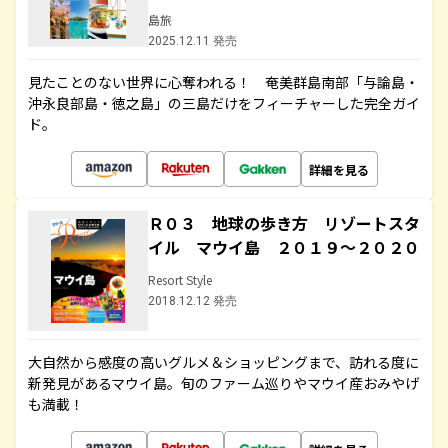
島旅
2025.12.11 発売
見たことのない世界に心奪われる！ 奄美群島南部「与論島・
沖永良部島・徳之島」の三島だけをフィーチャーした完全ガイ
ド。
詳細を見る
Ｒ０３ 地球の歩き方 リゾートスタ
イル マウイ島 ２０１９～２０２０
Resort Style
2018.12.12 発売
大自然から感度の高いグルメ＆ショッピングまで、訪れる度に
新発見があるマウイ島。旬のファーム巡りやマウイ産おみやげ
も満載！