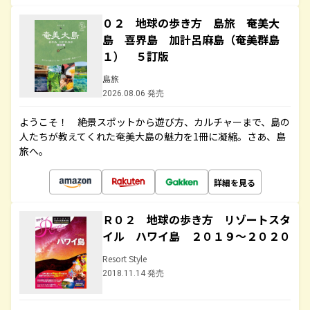
０２ 地球の歩き方 島旅 奄美大
島 喜界島 加計呂麻島（奄美群島
１） ５訂版
島旅
2026.08.06 発売
ようこそ！ 絶景スポットから遊び方、カルチャーまで、島の
人たちが教えてくれた奄美大島の魅力を1冊に凝縮。さあ、島
旅へ。
詳細を見る
Ｒ０２ 地球の歩き方 リゾートスタ
イル ハワイ島 ２０１９～２０２０
Resort Style
2018.11.14 発売