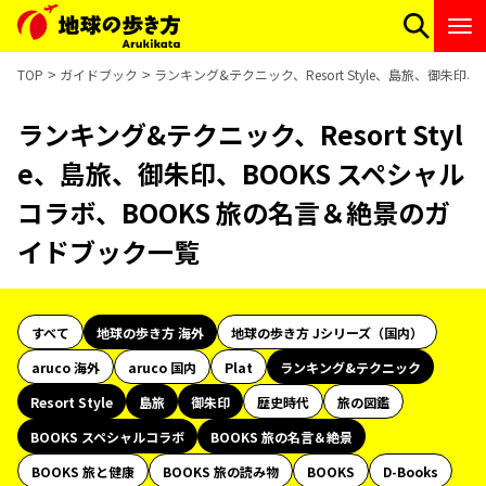
TOP
ガイドブック
ランキング&テクニック、Resort Style、島旅、御朱
ランキング&テクニック、Resort Styl
e、島旅、御朱印、BOOKS スペシャル
コラボ、BOOKS 旅の名言＆絶景のガ
イドブック一覧
すべて
地球の歩き方 海外
地球の歩き方 Jシリーズ（国内）
aruco 海外
aruco 国内
Plat
ランキング&テクニック
Resort Style
島旅
御朱印
歴史時代
旅の図鑑
BOOKS スペシャルコラボ
BOOKS 旅の名言＆絶景
BOOKS 旅と健康
BOOKS 旅の読み物
BOOKS
D-Books