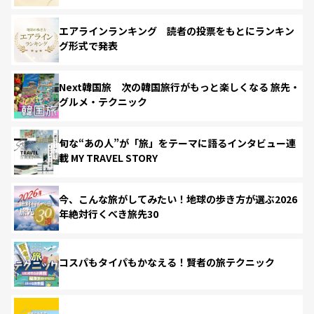
エアラインランキング 読者の投票をもとにランキン
グ形式で発表
Next韓国旅 次の韓国旅行がもっと楽しくなる 旅先・
グルメ・テクニック
旬な“あの人”が「旅」をテーマに語るインタビュー連
載 MY TRAVEL STORY
今、こんな旅がしてみたい！地球の歩き方が選ぶ2026
年絶対行くべき旅先30
コスパもタイパもかなえる！賢者の旅テクニック