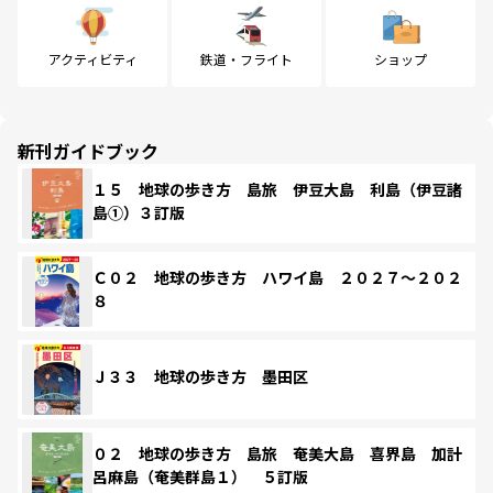
アクティビティ
鉄道・フライト
ショップ
新刊ガイドブック
１５ 地球の歩き方 島旅 伊豆大島 利島（伊豆諸
島①）３訂版
Ｃ０２ 地球の歩き方 ハワイ島 ２０２７～２０２
８
Ｊ３３ 地球の歩き方 墨田区
０２ 地球の歩き方 島旅 奄美大島 喜界島 加計
呂麻島（奄美群島１） ５訂版