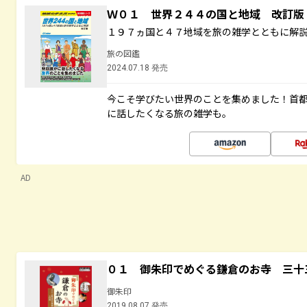
Ｗ０１ 世界２４４の国と地域 改訂版
１９７ヵ国と４７地域を旅の雑学とともに解
旅の図鑑
2024.07.18 発売
今こそ学びたい世界のことを集めました！首
に話したくなる旅の雑学も。
AD
０１ 御朱印でめぐる鎌倉のお寺 三十
御朱印
2019.08.07 発売