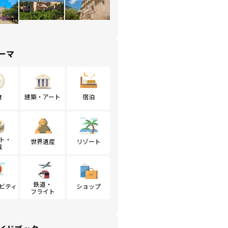
ーマ
食
建築・アート
宿泊
ト・
世界遺産
リゾート
戦
鉄道・
ビティ
ショップ
フライト