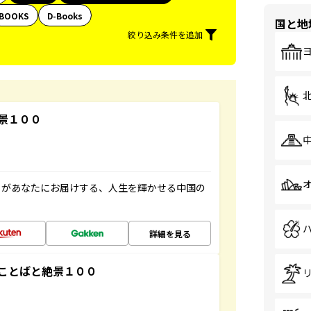
BOOKS
D-Books
国と地
絞り込み条件を追加
景１００
」があなたにお届けする、人生を輝かせる中国の
詳細を見る
ことばと絶景１００