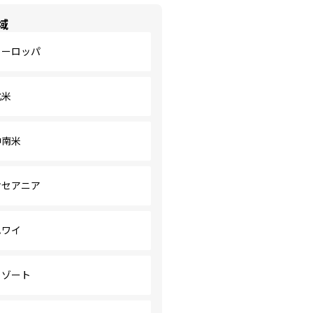
域
ヨーロッパ
北米
中南米
オセアニア
ハワイ
リゾート