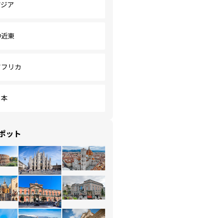
アジア
中近東
アフリカ
日本
ポット