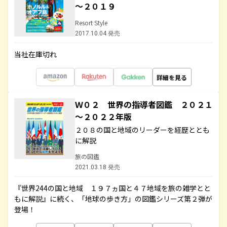
～２０１９
Resort Style
2017.10.04 発売
当社在庫切れ
詳細を見る
Ｗ０２ 世界の指導者図鑑 ２０２１
～２０２２年版
２０８の国と地域のリーダーを経歴ととも
に解説
旅の図鑑
2021.03.18 発売
『世界244の国と地域 １９７ヵ国と４７地域を旅の雑学とと
もに解説』に続く、「地球の歩き方」の図鑑シリーズ第２弾が
登場！