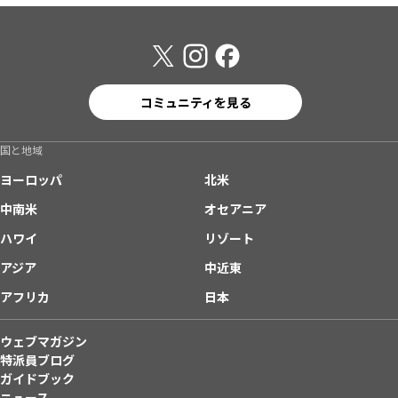
コミュニティを見る
国と地域
ヨーロッパ
北米
中南米
オセアニア
ハワイ
リゾート
アジア
中近東
アフリカ
日本
ウェブマガジン
特派員ブログ
ガイドブック
ニュース