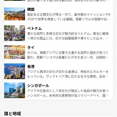
っている。訪れるたびに新しい発見と感動が待っているハ
ービーフなどの食文化も豊かで、美味しいものであふれて
北やノスタルジックな町並みが人気な九份（ジォウフェ
ワイを、存分に味わってほしい。 なお、新着のハワイ情報
韓国
いる。アクティビティも充実しており、サーフィンやダイ
ン）、静ひつな山岳地帯である台湾東部など、都市の喧騒
は
コンテンツ一覧
を参照してほしい。
ビング、ハイキングなど、アウトドア好きにはたまらな
と山間の静けさが共存しており、訪れる人に新しい発見と
歴史ある王朝文化が残る一方で、最先端のファッションやK
い。オーストラリアの多彩な魅力を存分に味わいつくそ
驚きをもたらしてくれる。また、奥深い台湾の食文化も魅
-POPで世界を席巻している韓国。首都ソウルの宮殿や伝統
う。 なお、新着のオーストラリア情報は
コンテンツ一覧
を
力で、夜市などの屋台グルメから高級料理、ヘルシーで美
家屋が並ぶエリアでは韓国の歴史と文化に浸ることがで
参照してほしい。
ベトナム
容にもいいと評判のスイーツなど、バラエティ豊かな料理
き、地方に足を延ばせば四季折々の自然美を楽しむことが
が味わえる。 なお、新着の台湾情報は
コンテンツ一覧
を参
できる。そして、キムチや焼肉、絶品のストリートフード
豊かな自然と多様な文化が魅力的なベトナム。南北に細長
照してほしい。
まで、さまざまな韓国料理が待っている。夜には、韓国な
く伸びる国土には、広大な田園風景や青々とした山々、世
らではのナイトライフも堪能できる。あたたかいホスピタ
界遺産に登録された壮大な自然景観が点在し、都市部では
タイ
リティに包まれながら、韓国の多彩な魅力を心ゆくまで味
急速な発展と共に伝統が息づく。ハノイの古い町並みやホ
わってみてほしい。 なお、新着の韓国情報は
コンテンツ一
ーチミン市のフランス統治時代の建物も、独特の雰囲気を
タイは、東南アジアに位置する豊かな自然と歴史が息づく
覧
を参照してほしい。
醸し出している。また、バラエティの豊かさとおいしさで
国だ。首都バンコクは高層ビルが立ち並ぶ一方、伝統的な
世界中の食通を魅了してやまないベトナム料理も魅力のひ
寺院や市場がいたるところに点在し、古きよき文化と現代
香港
とつ。フォーやバインミー、ベトナムコーヒーなどは、ぜ
の活気が交差している。北部ではチェンマイなどの山岳地
ひ現地で味わいたい。どの地域を訪れてもあたたかい人々
帯で自然と触れ合い、南部ではプーケットやクラビの美し
アジアと西洋の文化が交わる香港は、特有のエネルギーを
が旅行者を迎えてくれるので、きっと忘れられない旅にな
いビーチでリゾート気分を楽しむことができる。タイ料理
もっている。ヴィクトリア湾に広がる壮大な景色、近未来
るはずだ。 なお、新着のベトナム情報は
コンテンツ一覧
を
は世界的に有名で、屋台から高級レストランまで味覚を刺
的なアートスポット、そして歴史と現代が融合した町並
参照してほしい。
シンガポール
激する。気候は一年中温暖で、どの季節にも異なる楽しみ
み、どこを訪れても感動するはず。観光スポットが密集し
が待っている。親しみやすいタイの人々、仏教を中心とし
ており、効率よく見どころを回れるのも魅力。息をのむよ
アジアの交差点として多文化が融合した独自の魅力を放つ
た文化、そして多様な観光資源が、訪れる旅人を魅了し続
うな絶景から文化的な体験まで、香港を存分に楽しみ尽く
シンガポール。未来的な建築物が並ぶマリーナベイ、歴史
ける。 なお、新着のタイ情報は
コンテンツ一覧
を参照して
そう。 なお、新着の香港情報は
コンテンツ一覧
を参照して
と伝統を感じられるエスニックタウン、多数の緑豊かな公
ほしい。
ほしい。
園や自然保護区など、自然が調和した近代的な景観と文化
の多様性あふれるカラフルな町は、どこを歩いても新しい
国と地域
発見がある。さらに、治安のよさや充実した公共交通機関