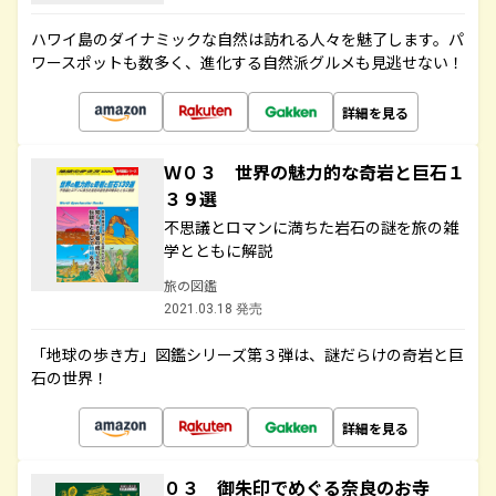
ハワイ島のダイナミックな自然は訪れる人々を魅了します。パ
ワースポットも数多く、進化する自然派グルメも見逃せない！
詳細を見る
Ｗ０３ 世界の魅力的な奇岩と巨石１
３９選
不思議とロマンに満ちた岩石の謎を旅の雑
学とともに解説
旅の図鑑
2021.03.18 発売
「地球の歩き方」図鑑シリーズ第３弾は、謎だらけの奇岩と巨
石の世界！
詳細を見る
０３ 御朱印でめぐる奈良のお寺