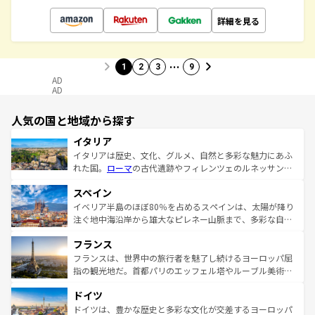
詳細を見る
…
1
2
3
9
AD
AD
人気の国と地域から探す
イタリア
イタリアは歴史、文化、グルメ、自然と多彩な魅力にあふ
れた国。
ローマ
の古代遺跡やフィレンツェのルネッサンス
美術、ヴェネツィアの運河など、歴史あるスポットはもち
スペイン
ろん、トスカーナの美しい田園風景やアマルフィ海岸の絶
景など、自然景観も見逃せない。観光の合間には、本場の
イベリア半島のほぼ80％を占めるスペインは、太陽が降り
ピザやパスタなど、絶品のイタリア料理を堪能することも
注ぐ地中海沿岸から雄大なピレネー山脈まで、多彩な自然
できる。朝目覚めてから夜眠るまで、すべての瞬間を楽し
と文化が詰まったヨーロッパ屈指の旅行先だ。多様な地域
フランス
ませてくれるイタリアで、忘れられない旅をしてみよう！
文化が根付くこの国では、情熱的なフラメンコ、熱気あふ
なお、新着のイタリア情報は
コンテンツ一覧
を参照してほ
れる闘牛、そして美味しいタパスが生活の一部となってい
フランスは、世界中の旅行者を魅了し続けるヨーロッパ屈
しい。
る。首都マドリードの洗練された雰囲気や、バルセロナの
指の観光地だ。首都パリのエッフェル塔やルーブル美術館
アートに溢れた街角から、地方では古代ローマ遺跡や中世
といった象徴的なスポットから、田舎町の古風な美しさま
ドイツ
の城塞都市、穏やかなビーチリゾートまで多彩な表情を見
で、幅広い魅力が詰まっている。華麗な宮殿、歴史的な大
せる。地方によって風土や気候が異なるスペインはその個
聖堂、美しいビーチ、そして豊かな自然が、訪れる者を心
ドイツは、豊かな歴史と多彩な文化が交差するヨーロッパ