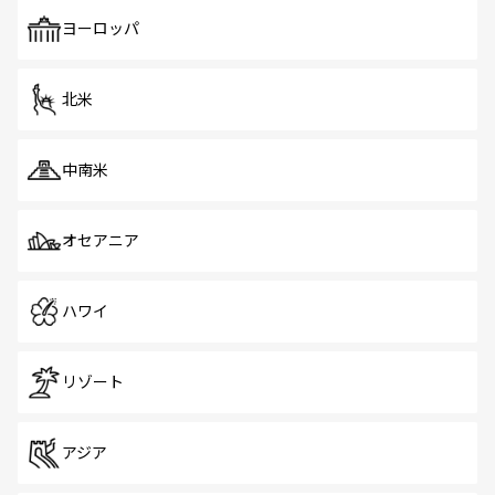
も、旅行者にとっては魅力的なポイント。グルメも豊富
で、ホーカーズは地元の風情を楽しめる外せないスポット
ヨーロッパ
だ。訪れる人を飽きさせないシンガポールで、多様な魅力
を体感しよう。 なお、新着のシンガポール情報は
コンテン
ツ一覧
を参照してほしい。
北米
中南米
オセアニア
ハワイ
リゾート
アジア