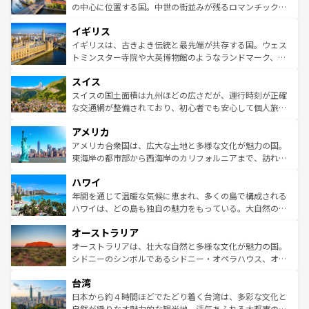
性で訪れる人を魅了する。 なお、新着のスペイン情報は
コ
から魅了する。また、フランスは美食の国としても知ら
の中心に位置する国。中世の街並みが残るロマンチック街
ンテンツ一覧
を参照してほしい。
れ、フランス料理はユネスコ無形文化遺産にも登録されて
道から、未来を先取りするようなモダンな都市まで多様な
イギリス
いる。シャンパンの発祥地であるランス、プロヴァンスの
顔を持つこの国は、どこを歩いても飽きることがない。ベ
香り高いラベンダー畑など、多彩な楽しみ方が可能だ。さ
ルリンの文化的活気、バイエルン州のアルプスの絶景、そ
イギリスは、古きよき伝統と最先端が共存する国。ウェス
らに、パリ以外の地域にも魅力が溢れており、どの街角に
してライン川沿いのワイン畑といった風景は必見。ビール
トミンスター寺院や大英博物館のようなランドマーク、歴
も豊かな歴史と文化が息づいている。パリ以外の個性あふ
とソーセージを味わいながら地元の人と過ごす楽しい時間
史ある大学都市、美しい丘陵地帯や牧歌的な風景など、エ
れる地方に足を運ぶとそれぞれで全く異なる文化を体験で
スイス
は、お酒好きな人にはぜひ体験してほしい。 なお、新着の
リアごとに異なる魅力がある。また、優雅なアフタヌーン
きるだろう。 なお、新着のフランス情報は
コンテンツ一覧
ドイツ情報は
コンテンツ一覧
を参照してほしい。
ティー、ビール好きにはたまらない英国パブ、サッカー観
スイスの国土面積は九州ほどの広さだが、運行時刻が正確
を参照してほしい。
戦など、本場だからこそできる体験も豊富。イギリスを旅
な交通網が整備されており、初心者でも安心して個人旅行
して楽しみつくそう。 なお、新着のイギリス情報は
コンテ
を楽しめる。日本同様に時刻表どおりの旅が可能だ。中世
アメリカ
ンツ一覧
を参照してほしい。
の建物がそのまま残る町や、スイスならではのユニークな
博物館もあり、アルプス観光だけでなく町歩きも満喫する
アメリカ合衆国は、広大な土地と多様な文化が魅力の国。
ことができる。国民の所得が高いため物価も高いが、旅行
東海岸の都市部から西海岸のカリフォルニアまで、訪れる
者向けの交通パス提供のサービスもあり、うまく活用すれ
場所ごとに異なる風景と体験が待っている。ニューヨーク
ハワイ
ば市内交通費無料で観光を楽しむこともできる。 なお、新
のような巨大都市は、観光、ショッピング、エンターテイ
着のスイス情報は
コンテンツ一覧
を参照してほしい。
ンメントが詰まった刺激的なスポットだ。一方、アメリカ
年間を通じて温暖な気候に恵まれ、多くの島で構成される
西部には大自然が広がり、グランドキャニオンやイエロー
ハワイは、どの島も独自の魅力をもっている。大自然の神
ストーン国立公園といった絶景が堪能できる。さらに、南
秘を感じたいなら、火山が生み出した壮大な景観を誇るハ
オーストラリア
部のニューオーリンズでは、音楽と美食が融合した独特の
ワイ島は見逃せない。また、定番の観光地といえばオアフ
文化が魅力。旅行者はアメリカの各地域で異なる魅力を楽
島だが、静かな自然を求めるならマウイ島やカウアイ島が
オーストラリアは、壮大な自然と多様な文化が魅力の国。
しみながら、その多様性と豊かな歴史を感じることができ
おすすめ。エメラルドグリーンに輝く海をはじめ、豊かな
シドニーのシンボルであるシドニー・オペラハウス、オー
るだろう。車でのロードトリップや列車の旅も、アメリカ
文化や歴史が息づいている。「アロハスピリット」と呼ば
ストラリア東海岸北部に広がる大サンゴ礁地帯グレートバ
ならではの贅沢な旅のスタイルだ。 なお、新着のアメリカ
台湾
れるおもてなしの心で訪れる人々を迎えてくれるハワイの
リアリーフや大陸中央部にそびえるウルル（エアーズロッ
情報は
コンテンツ一覧
を参照してほしい。
人々、おいしいローカルフードやハワイアンミュージッ
ク）、タスマニアの美しい原生林やケアンズの熱帯雨林な
日本から約４時間ほどでたどり着く台湾は、多彩な文化と
ク、伝統的なフラダンスなど、すべてがハワイの魅力を彩
ど、見どころがたくさん。また、カフェやワイン、オージ
自然が織りなす魅力的な観光地。活気あふれる大都市の台