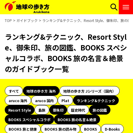
TOP
ガイドブック
ランキング&テクニック、Resort Style、御朱印、旅
ランキング&テクニック、Resort Styl
e、御朱印、旅の図鑑、BOOKS スペシ
ャルコラボ、BOOKS 旅の名言＆絶景
のガイドブック一覧
すべて
地球の歩き方 海外
地球の歩き方 Jシリーズ（国内）
aruco 海外
aruco 国内
Plat
ランキング&テクニック
Resort Style
島旅
御朱印
歴史時代
旅の図鑑
BOOKS スペシャルコラボ
BOOKS 旅の名言＆絶景
BOOKS 旅と健康
BOOKS 旅の読み物
BOOKS
D-Books