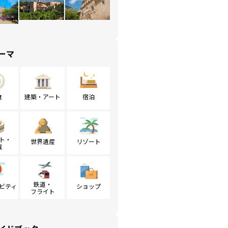
ーマ
食
建築・アート
宿泊
ト・
世界遺産
リゾート
戦
鉄道・
ビティ
ショップ
フライト