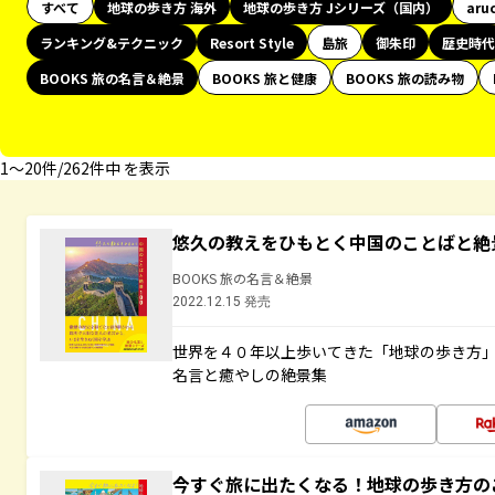
すべて
地球の歩き方 海外
地球の歩き方 Jシリーズ（国内）
aru
ランキング&テクニック
Resort Style
島旅
御朱印
歴史時代
BOOKS 旅の名言＆絶景
BOOKS 旅と健康
BOOKS 旅の読み物
1〜20件/262件中 を表示
悠久の教えをひもとく中国のことばと絶
BOOKS 旅の名言＆絶景
2022.12.15 発売
世界を４０年以上歩いてきた「地球の歩き方
名言と癒やしの絶景集
今すぐ旅に出たくなる！地球の歩き方の