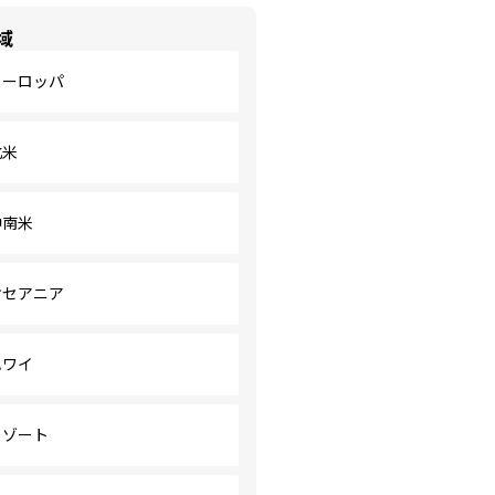
域
ヨーロッパ
北米
中南米
オセアニア
ハワイ
リゾート