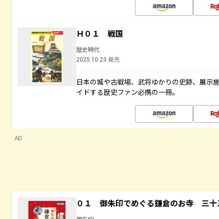
Ｈ０１ 戦国
歴史時代
2025.10.23 発売
日本の城や古戦場、武将ゆかりの史跡、展示
イドする歴史ファン必携の一冊。
AD
０１ 御朱印でめぐる鎌倉のお寺 三十
御朱印