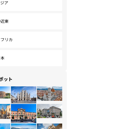
アジア
中近東
アフリカ
日本
ポット