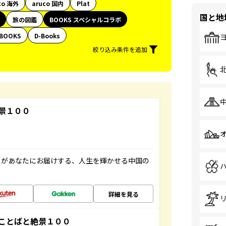
co 海外
aruco 国内
Plat
国と地
旅の図鑑
BOOKS スペシャルコラボ
BOOKS
D-Books
絞り込み条件を追加
景１００
」があなたにお届けする、人生を輝かせる中国の
詳細を見る
ことばと絶景１００