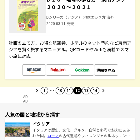
２０２０～２０２１
Dシリーズ（アジア） 地球の歩き方 海外
2020.03.11 発売
計画の立て方、お得な航空券、ホテルのネット予約など東南ア
ジアを賢く旅するマニュアル。QRコードやWebも満載でスマ
ホ旅に対応
詳細を見る
…
1
10
11
12
13
14
AD
AD
人気の国と地域から探す
イタリア
イタリアは歴史、文化、グルメ、自然と多彩な魅力にあふ
れた国。
ローマ
の古代遺跡やフィレンツェのルネッサンス