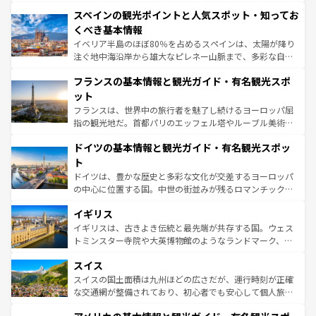
美術、ヴェネツィアの運河など、歴史あるスポットはもち
スペインの観光ポイントと人気スポット・知ってお
ろん、トスカーナの美しい田園風景やアマルフィ海岸の絶
景など、自然景観も見逃せない。観光の合間には、本場の
くべき基本情報
ピザやパスタなど、絶品のイタリア料理を堪能することも
イベリア半島のほぼ80％を占めるスペインは、太陽が降り
できる。朝目覚めてから夜眠るまで、すべての瞬間を楽し
注ぐ地中海沿岸から雄大なピレネー山脈まで、多彩な自然
ませてくれるイタリアで、忘れられない旅をしてみよう！
と文化が詰まったヨーロッパ屈指の旅行先だ。多様な地域
なお、新着のイタリア情報は
コンテンツ一覧
を参照してほ
フランスの基本情報と観光ガイド・有名観光スポ
文化が根付くこの国では、情熱的なフラメンコ、熱気あふ
しい。
れる闘牛、そして美味しいタパスが生活の一部となってい
ット
る。首都マドリードの洗練された雰囲気や、バルセロナの
フランスは、世界中の旅行者を魅了し続けるヨーロッパ屈
アートに溢れた街角から、地方では古代ローマ遺跡や中世
指の観光地だ。首都パリのエッフェル塔やルーブル美術館
の城塞都市、穏やかなビーチリゾートまで多彩な表情を見
といった象徴的なスポットから、田舎町の古風な美しさま
せる。地方によって風土や気候が異なるスペインはその個
ドイツの基本情報と観光ガイド・有名観光スポッ
で、幅広い魅力が詰まっている。華麗な宮殿、歴史的な大
性で訪れる人を魅了する。 なお、新着のスペイン情報は
コ
聖堂、美しいビーチ、そして豊かな自然が、訪れる者を心
ト
ンテンツ一覧
を参照してほしい。
から魅了する。また、フランスは美食の国としても知ら
ドイツは、豊かな歴史と多彩な文化が交差するヨーロッパ
れ、フランス料理はユネスコ無形文化遺産にも登録されて
の中心に位置する国。中世の街並みが残るロマンチック街
いる。シャンパンの発祥地であるランス、プロヴァンスの
道から、未来を先取りするようなモダンな都市まで多様な
香り高いラベンダー畑など、多彩な楽しみ方が可能だ。さ
イギリス
顔を持つこの国は、どこを歩いても飽きることがない。ベ
らに、パリ以外の地域にも魅力が溢れており、どの街角に
ルリンの文化的活気、バイエルン州のアルプスの絶景、そ
イギリスは、古きよき伝統と最先端が共存する国。ウェス
も豊かな歴史と文化が息づいている。パリ以外の個性あふ
してライン川沿いのワイン畑といった風景は必見。ビール
トミンスター寺院や大英博物館のようなランドマーク、歴
れる地方に足を運ぶとそれぞれで全く異なる文化を体験で
とソーセージを味わいながら地元の人と過ごす楽しい時間
史ある大学都市、美しい丘陵地帯や牧歌的な風景など、エ
きるだろう。 なお、新着のフランス情報は
コンテンツ一覧
スイス
は、お酒好きな人にはぜひ体験してほしい。 なお、新着の
リアごとに異なる魅力がある。また、優雅なアフタヌーン
を参照してほしい。
ドイツ情報は
コンテンツ一覧
を参照してほしい。
ティー、ビール好きにはたまらない英国パブ、サッカー観
スイスの国土面積は九州ほどの広さだが、運行時刻が正確
戦など、本場だからこそできる体験も豊富。イギリスを旅
な交通網が整備されており、初心者でも安心して個人旅行
して楽しみつくそう。 なお、新着のイギリス情報は
コンテ
を楽しめる。日本同様に時刻表どおりの旅が可能だ。中世