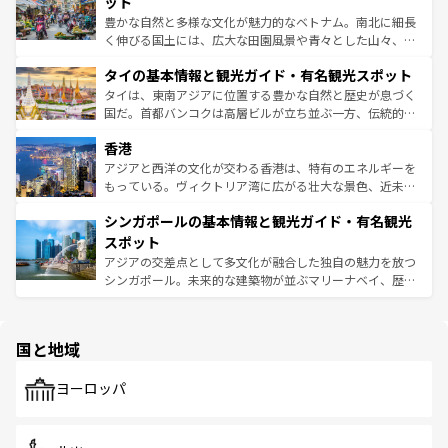
ット
照してほしい。
まで、さまざまな韓国料理が待っている。夜には、韓国な
豊かな自然と多様な文化が魅力的なベトナム。南北に細長
らではのナイトライフも堪能できる。あたたかいホスピタ
く伸びる国土には、広大な田園風景や青々とした山々、世
リティに包まれながら、韓国の多彩な魅力を心ゆくまで味
界遺産に登録された壮大な自然景観が点在し、都市部では
わってみてほしい。 なお、新着の韓国情報は
コンテンツ一
タイの基本情報と観光ガイド・有名観光スポット
急速な発展と共に伝統が息づく。ハノイの古い町並みやホ
覧
を参照してほしい。
ーチミン市のフランス統治時代の建物も、独特の雰囲気を
タイは、東南アジアに位置する豊かな自然と歴史が息づく
醸し出している。また、バラエティの豊かさとおいしさで
国だ。首都バンコクは高層ビルが立ち並ぶ一方、伝統的な
世界中の食通を魅了してやまないベトナム料理も魅力のひ
寺院や市場がいたるところに点在し、古きよき文化と現代
香港
とつ。フォーやバインミー、ベトナムコーヒーなどは、ぜ
の活気が交差している。北部ではチェンマイなどの山岳地
ひ現地で味わいたい。どの地域を訪れてもあたたかい人々
帯で自然と触れ合い、南部ではプーケットやクラビの美し
アジアと西洋の文化が交わる香港は、特有のエネルギーを
が旅行者を迎えてくれるので、きっと忘れられない旅にな
いビーチでリゾート気分を楽しむことができる。タイ料理
もっている。ヴィクトリア湾に広がる壮大な景色、近未来
るはずだ。 なお、新着のベトナム情報は
コンテンツ一覧
を
は世界的に有名で、屋台から高級レストランまで味覚を刺
的なアートスポット、そして歴史と現代が融合した町並
参照してほしい。
シンガポールの基本情報と観光ガイド・有名観光
激する。気候は一年中温暖で、どの季節にも異なる楽しみ
み、どこを訪れても感動するはず。観光スポットが密集し
が待っている。親しみやすいタイの人々、仏教を中心とし
ており、効率よく見どころを回れるのも魅力。息をのむよ
スポット
た文化、そして多様な観光資源が、訪れる旅人を魅了し続
うな絶景から文化的な体験まで、香港を存分に楽しみ尽く
アジアの交差点として多文化が融合した独自の魅力を放つ
ける。 なお、新着のタイ情報は
コンテンツ一覧
を参照して
そう。 なお、新着の香港情報は
コンテンツ一覧
を参照して
シンガポール。未来的な建築物が並ぶマリーナベイ、歴史
ほしい。
ほしい。
と伝統を感じられるエスニックタウン、多数の緑豊かな公
園や自然保護区など、自然が調和した近代的な景観と文化
の多様性あふれるカラフルな町は、どこを歩いても新しい
国と地域
発見がある。さらに、治安のよさや充実した公共交通機関
も、旅行者にとっては魅力的なポイント。グルメも豊富
で、ホーカーズは地元の風情を楽しめる外せないスポット
ヨーロッパ
だ。訪れる人を飽きさせないシンガポールで、多様な魅力
を体感しよう。 なお、新着のシンガポール情報は
コンテン
ツ一覧
を参照してほしい。