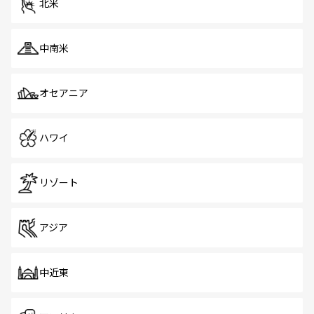
北米
中南米
オセアニア
ハワイ
リゾート
アジア
中近東