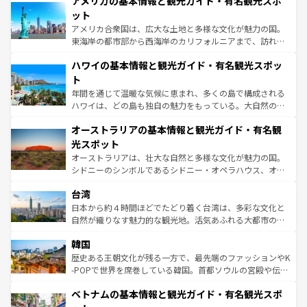
アメリカの基本情報と観光ガイド・有名観光スポ
ンツ一覧
を参照してほしい。
の建物がそのまま残る町や、スイスならではのユニークな
博物館もあり、アルプス観光だけでなく町歩きも満喫する
ット
ことができる。国民の所得が高いため物価も高いが、旅行
アメリカ合衆国は、広大な土地と多様な文化が魅力の国。
者向けの交通パス提供のサービスもあり、うまく活用すれ
東海岸の都市部から西海岸のカリフォルニアまで、訪れる
ば市内交通費無料で観光を楽しむこともできる。 なお、新
場所ごとに異なる風景と体験が待っている。ニューヨーク
着のスイス情報は
コンテンツ一覧
を参照してほしい。
ハワイの基本情報と観光ガイド・有名観光スポッ
のような巨大都市は、観光、ショッピング、エンターテイ
ンメントが詰まった刺激的なスポットだ。一方、アメリカ
ト
西部には大自然が広がり、グランドキャニオンやイエロー
年間を通じて温暖な気候に恵まれ、多くの島で構成される
ストーン国立公園といった絶景が堪能できる。さらに、南
ハワイは、どの島も独自の魅力をもっている。大自然の神
部のニューオーリンズでは、音楽と美食が融合した独特の
秘を感じたいなら、火山が生み出した壮大な景観を誇るハ
文化が魅力。旅行者はアメリカの各地域で異なる魅力を楽
オーストラリアの基本情報と観光ガイド・有名観
ワイ島は見逃せない。また、定番の観光地といえばオアフ
しみながら、その多様性と豊かな歴史を感じることができ
島だが、静かな自然を求めるならマウイ島やカウアイ島が
光スポット
るだろう。車でのロードトリップや列車の旅も、アメリカ
おすすめ。エメラルドグリーンに輝く海をはじめ、豊かな
オーストラリアは、壮大な自然と多様な文化が魅力の国。
ならではの贅沢な旅のスタイルだ。 なお、新着のアメリカ
文化や歴史が息づいている。「アロハスピリット」と呼ば
シドニーのシンボルであるシドニー・オペラハウス、オー
情報は
コンテンツ一覧
を参照してほしい。
れるおもてなしの心で訪れる人々を迎えてくれるハワイの
ストラリア東海岸北部に広がる大サンゴ礁地帯グレートバ
人々、おいしいローカルフードやハワイアンミュージッ
台湾
リアリーフや大陸中央部にそびえるウルル（エアーズロッ
ク、伝統的なフラダンスなど、すべてがハワイの魅力を彩
ク）、タスマニアの美しい原生林やケアンズの熱帯雨林な
日本から約４時間ほどでたどり着く台湾は、多彩な文化と
っている。訪れるたびに新しい発見と感動が待っているハ
ど、見どころがたくさん。また、カフェやワイン、オージ
自然が織りなす魅力的な観光地。活気あふれる大都市の台
ワイを、存分に味わってほしい。 なお、新着のハワイ情報
ービーフなどの食文化も豊かで、美味しいものであふれて
北やノスタルジックな町並みが人気な九份（ジォウフェ
は
コンテンツ一覧
を参照してほしい。
韓国
いる。アクティビティも充実しており、サーフィンやダイ
ン）、静ひつな山岳地帯である台湾東部など、都市の喧騒
ビング、ハイキングなど、アウトドア好きにはたまらな
と山間の静けさが共存しており、訪れる人に新しい発見と
歴史ある王朝文化が残る一方で、最先端のファッションやK
い。オーストラリアの多彩な魅力を存分に味わいつくそ
驚きをもたらしてくれる。また、奥深い台湾の食文化も魅
-POPで世界を席巻している韓国。首都ソウルの宮殿や伝統
う。 なお、新着のオーストラリア情報は
コンテンツ一覧
を
力で、夜市などの屋台グルメから高級料理、ヘルシーで美
家屋が並ぶエリアでは韓国の歴史と文化に浸ることがで
参照してほしい。
ベトナムの基本情報と観光ガイド・有名観光スポ
容にもいいと評判のスイーツなど、バラエティ豊かな料理
き、地方に足を延ばせば四季折々の自然美を楽しむことが
が味わえる。 なお、新着の台湾情報は
コンテンツ一覧
を参
できる。そして、キムチや焼肉、絶品のストリートフード