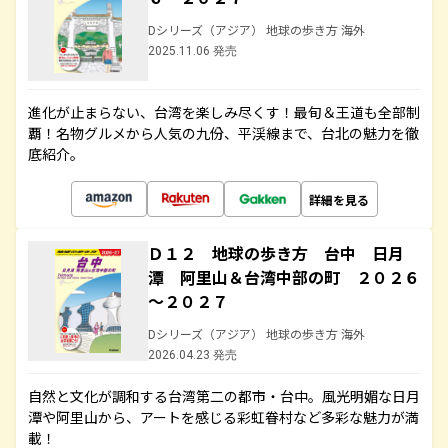
Dシリーズ（アジア） 地球の歩き方 海外
2025.11.06 発売
進化が止まらない、台湾を楽しみ尽くす！最旬＆王道も全部制
覇！名物グルメから人気の九份、平渓線まで、台北の魅力を徹
底紹介。
詳細を見る
Ｄ１２ 地球の歩き方 台中 日月
潭 阿里山＆台湾中部の町 ２０２６
～２０２７
Dシリーズ（アジア） 地球の歩き方 海外
2026.04.23 発売
自然と文化が調和する台湾第二の都市・台中。風光明媚な日月
潭や阿里山から、アートを感じる彩虹眷村など多彩な魅力が満
載！