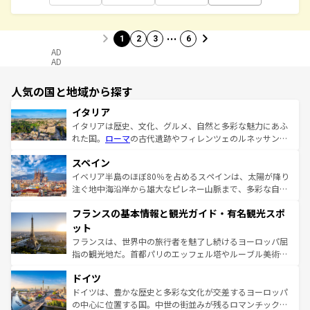
…
1
2
3
6
AD
AD
人気の国と地域から探す
イタリア
イタリアは歴史、文化、グルメ、自然と多彩な魅力にあふ
れた国。
ローマ
の古代遺跡やフィレンツェのルネッサンス
美術、ヴェネツィアの運河など、歴史あるスポットはもち
スペイン
ろん、トスカーナの美しい田園風景やアマルフィ海岸の絶
景など、自然景観も見逃せない。観光の合間には、本場の
イベリア半島のほぼ80％を占めるスペインは、太陽が降り
ピザやパスタなど、絶品のイタリア料理を堪能することも
注ぐ地中海沿岸から雄大なピレネー山脈まで、多彩な自然
できる。朝目覚めてから夜眠るまで、すべての瞬間を楽し
と文化が詰まったヨーロッパ屈指の旅行先だ。多様な地域
フランスの基本情報と観光ガイド・有名観光スポ
ませてくれるイタリアで、忘れられない旅をしてみよう！
文化が根付くこの国では、情熱的なフラメンコ、熱気あふ
なお、新着のイタリア情報は
コンテンツ一覧
を参照してほ
れる闘牛、そして美味しいタパスが生活の一部となってい
ット
しい。
る。首都マドリードの洗練された雰囲気や、バルセロナの
フランスは、世界中の旅行者を魅了し続けるヨーロッパ屈
アートに溢れた街角から、地方では古代ローマ遺跡や中世
指の観光地だ。首都パリのエッフェル塔やルーブル美術館
の城塞都市、穏やかなビーチリゾートまで多彩な表情を見
といった象徴的なスポットから、田舎町の古風な美しさま
せる。地方によって風土や気候が異なるスペインはその個
ドイツ
で、幅広い魅力が詰まっている。華麗な宮殿、歴史的な大
性で訪れる人を魅了する。 なお、新着のスペイン情報は
コ
聖堂、美しいビーチ、そして豊かな自然が、訪れる者を心
ドイツは、豊かな歴史と多彩な文化が交差するヨーロッパ
ンテンツ一覧
を参照してほしい。
から魅了する。また、フランスは美食の国としても知ら
の中心に位置する国。中世の街並みが残るロマンチック街