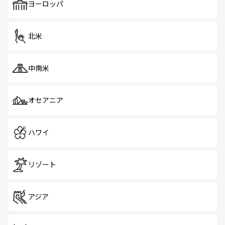
で、ホーカーズは地元の風情を楽しめる外せないスポット
ヨーロッパ
だ。訪れる人を飽きさせないシンガポールで、多様な魅力
を体感しよう。 なお、新着のシンガポール情報は
コンテン
ツ一覧
を参照してほしい。
北米
中南米
オセアニア
ハワイ
リゾート
アジア