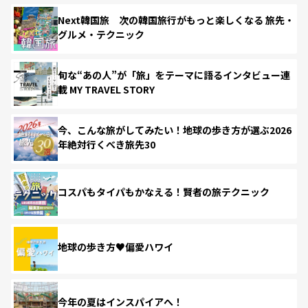
Next韓国旅 次の韓国旅行がもっと楽しくなる 旅先・
グルメ・テクニック
旬な“あの人”が「旅」をテーマに語るインタビュー連
載 MY TRAVEL STORY
今、こんな旅がしてみたい！地球の歩き方が選ぶ2026
年絶対行くべき旅先30
コスパもタイパもかなえる！賢者の旅テクニック
地球の歩き方♥偏愛ハワイ
今年の夏はインスパイアへ！