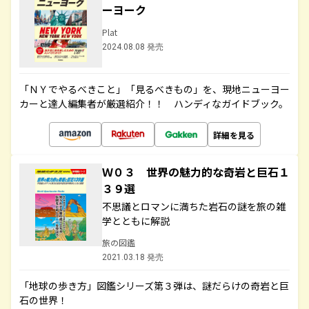
ーヨーク
Plat
2024.08.08 発売
「ＮＹでやるべきこと」「見るべきもの」を、現地ニューヨー
カーと達人編集者が厳選紹介！！ ハンディなガイドブック。
詳細を見る
Ｗ０３ 世界の魅力的な奇岩と巨石１
３９選
不思議とロマンに満ちた岩石の謎を旅の雑
学とともに解説
旅の図鑑
2021.03.18 発売
「地球の歩き方」図鑑シリーズ第３弾は、謎だらけの奇岩と巨
石の世界！