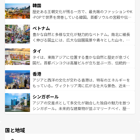
ワイを、存分に味わってほしい。 なお、新着のハワイ情報
韓国
いる。アクティビティも充実しており、サーフィンやダイ
ン）、静ひつな山岳地帯である台湾東部など、都市の喧騒
は
コンテンツ一覧
を参照してほしい。
ビング、ハイキングなど、アウトドア好きにはたまらな
と山間の静けさが共存しており、訪れる人に新しい発見と
歴史ある王朝文化が残る一方で、最先端のファッションやK
い。オーストラリアの多彩な魅力を存分に味わいつくそ
驚きをもたらしてくれる。また、奥深い台湾の食文化も魅
-POPで世界を席巻している韓国。首都ソウルの宮殿や伝統
う。 なお、新着のオーストラリア情報は
コンテンツ一覧
を
力で、夜市などの屋台グルメから高級料理、ヘルシーで美
家屋が並ぶエリアでは韓国の歴史と文化に浸ることがで
参照してほしい。
ベトナム
容にもいいと評判のスイーツなど、バラエティ豊かな料理
き、地方に足を延ばせば四季折々の自然美を楽しむことが
が味わえる。 なお、新着の台湾情報は
コンテンツ一覧
を参
できる。そして、キムチや焼肉、絶品のストリートフード
豊かな自然と多様な文化が魅力的なベトナム。南北に細長
照してほしい。
まで、さまざまな韓国料理が待っている。夜には、韓国な
く伸びる国土には、広大な田園風景や青々とした山々、世
らではのナイトライフも堪能できる。あたたかいホスピタ
界遺産に登録された壮大な自然景観が点在し、都市部では
タイ
リティに包まれながら、韓国の多彩な魅力を心ゆくまで味
急速な発展と共に伝統が息づく。ハノイの古い町並みやホ
わってみてほしい。 なお、新着の韓国情報は
コンテンツ一
ーチミン市のフランス統治時代の建物も、独特の雰囲気を
タイは、東南アジアに位置する豊かな自然と歴史が息づく
覧
を参照してほしい。
醸し出している。また、バラエティの豊かさとおいしさで
国だ。首都バンコクは高層ビルが立ち並ぶ一方、伝統的な
世界中の食通を魅了してやまないベトナム料理も魅力のひ
寺院や市場がいたるところに点在し、古きよき文化と現代
香港
とつ。フォーやバインミー、ベトナムコーヒーなどは、ぜ
の活気が交差している。北部ではチェンマイなどの山岳地
ひ現地で味わいたい。どの地域を訪れてもあたたかい人々
帯で自然と触れ合い、南部ではプーケットやクラビの美し
アジアと西洋の文化が交わる香港は、特有のエネルギーを
が旅行者を迎えてくれるので、きっと忘れられない旅にな
いビーチでリゾート気分を楽しむことができる。タイ料理
もっている。ヴィクトリア湾に広がる壮大な景色、近未来
るはずだ。 なお、新着のベトナム情報は
コンテンツ一覧
を
は世界的に有名で、屋台から高級レストランまで味覚を刺
的なアートスポット、そして歴史と現代が融合した町並
参照してほしい。
シンガポール
激する。気候は一年中温暖で、どの季節にも異なる楽しみ
み、どこを訪れても感動するはず。観光スポットが密集し
が待っている。親しみやすいタイの人々、仏教を中心とし
ており、効率よく見どころを回れるのも魅力。息をのむよ
アジアの交差点として多文化が融合した独自の魅力を放つ
た文化、そして多様な観光資源が、訪れる旅人を魅了し続
うな絶景から文化的な体験まで、香港を存分に楽しみ尽く
シンガポール。未来的な建築物が並ぶマリーナベイ、歴史
ける。 なお、新着のタイ情報は
コンテンツ一覧
を参照して
そう。 なお、新着の香港情報は
コンテンツ一覧
を参照して
と伝統を感じられるエスニックタウン、多数の緑豊かな公
ほしい。
ほしい。
園や自然保護区など、自然が調和した近代的な景観と文化
の多様性あふれるカラフルな町は、どこを歩いても新しい
国と地域
発見がある。さらに、治安のよさや充実した公共交通機関
も、旅行者にとっては魅力的なポイント。グルメも豊富