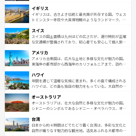
れ、フランス料理はユネスコ無形文化遺産にも登録されて
道から、未来を先取りするようなモダンな都市まで多様な
イギリス
いる。シャンパンの発祥地であるランス、プロヴァンスの
顔を持つこの国は、どこを歩いても飽きることがない。ベ
香り高いラベンダー畑など、多彩な楽しみ方が可能だ。さ
ルリンの文化的活気、バイエルン州のアルプスの絶景、そ
イギリスは、古きよき伝統と最先端が共存する国。ウェス
らに、パリ以外の地域にも魅力が溢れており、どの街角に
してライン川沿いのワイン畑といった風景は必見。ビール
トミンスター寺院や大英博物館のようなランドマーク、歴
も豊かな歴史と文化が息づいている。パリ以外の個性あふ
とソーセージを味わいながら地元の人と過ごす楽しい時間
史ある大学都市、美しい丘陵地帯や牧歌的な風景など、エ
れる地方に足を運ぶとそれぞれで全く異なる文化を体験で
スイス
は、お酒好きな人にはぜひ体験してほしい。 なお、新着の
リアごとに異なる魅力がある。また、優雅なアフタヌーン
きるだろう。 なお、新着のフランス情報は
コンテンツ一覧
ドイツ情報は
コンテンツ一覧
を参照してほしい。
ティー、ビール好きにはたまらない英国パブ、サッカー観
スイスの国土面積は九州ほどの広さだが、運行時刻が正確
を参照してほしい。
戦など、本場だからこそできる体験も豊富。イギリスを旅
な交通網が整備されており、初心者でも安心して個人旅行
して楽しみつくそう。 なお、新着のイギリス情報は
コンテ
を楽しめる。日本同様に時刻表どおりの旅が可能だ。中世
アメリカ
ンツ一覧
を参照してほしい。
の建物がそのまま残る町や、スイスならではのユニークな
博物館もあり、アルプス観光だけでなく町歩きも満喫する
アメリカ合衆国は、広大な土地と多様な文化が魅力の国。
ことができる。国民の所得が高いため物価も高いが、旅行
東海岸の都市部から西海岸のカリフォルニアまで、訪れる
者向けの交通パス提供のサービスもあり、うまく活用すれ
場所ごとに異なる風景と体験が待っている。ニューヨーク
ハワイ
ば市内交通費無料で観光を楽しむこともできる。 なお、新
のような巨大都市は、観光、ショッピング、エンターテイ
着のスイス情報は
コンテンツ一覧
を参照してほしい。
ンメントが詰まった刺激的なスポットだ。一方、アメリカ
年間を通じて温暖な気候に恵まれ、多くの島で構成される
西部には大自然が広がり、グランドキャニオンやイエロー
ハワイは、どの島も独自の魅力をもっている。大自然の神
ストーン国立公園といった絶景が堪能できる。さらに、南
秘を感じたいなら、火山が生み出した壮大な景観を誇るハ
オーストラリア
部のニューオーリンズでは、音楽と美食が融合した独特の
ワイ島は見逃せない。また、定番の観光地といえばオアフ
文化が魅力。旅行者はアメリカの各地域で異なる魅力を楽
島だが、静かな自然を求めるならマウイ島やカウアイ島が
オーストラリアは、壮大な自然と多様な文化が魅力の国。
しみながら、その多様性と豊かな歴史を感じることができ
おすすめ。エメラルドグリーンに輝く海をはじめ、豊かな
シドニーのシンボルであるシドニー・オペラハウス、オー
るだろう。車でのロードトリップや列車の旅も、アメリカ
文化や歴史が息づいている。「アロハスピリット」と呼ば
ストラリア東海岸北部に広がる大サンゴ礁地帯グレートバ
ならではの贅沢な旅のスタイルだ。 なお、新着のアメリカ
台湾
れるおもてなしの心で訪れる人々を迎えてくれるハワイの
リアリーフや大陸中央部にそびえるウルル（エアーズロッ
情報は
コンテンツ一覧
を参照してほしい。
人々、おいしいローカルフードやハワイアンミュージッ
ク）、タスマニアの美しい原生林やケアンズの熱帯雨林な
日本から約４時間ほどでたどり着く台湾は、多彩な文化と
ク、伝統的なフラダンスなど、すべてがハワイの魅力を彩
ど、見どころがたくさん。また、カフェやワイン、オージ
自然が織りなす魅力的な観光地。活気あふれる大都市の台
っている。訪れるたびに新しい発見と感動が待っているハ
ービーフなどの食文化も豊かで、美味しいものであふれて
北やノスタルジックな町並みが人気な九份（ジォウフェ