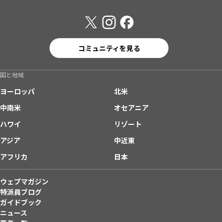
コミュニティを見る
国と地域
ヨーロッパ
北米
中南米
オセアニア
ハワイ
リゾート
アジア
中近東
アフリカ
日本
ウェブマガジン
特派員ブログ
ガイドブック
ニュース