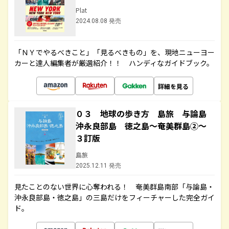
Plat
2024.08.08 発売
「ＮＹでやるべきこと」「見るべきもの」を、現地ニューヨー
カーと達人編集者が厳選紹介！！ ハンディなガイドブック。
詳細を見る
０３ 地球の歩き方 島旅 与論島
沖永良部島 徳之島～奄美群島②～
３訂版
島旅
2025.12.11 発売
見たことのない世界に心奪われる！ 奄美群島南部「与論島・
沖永良部島・徳之島」の三島だけをフィーチャーした完全ガイ
ド。