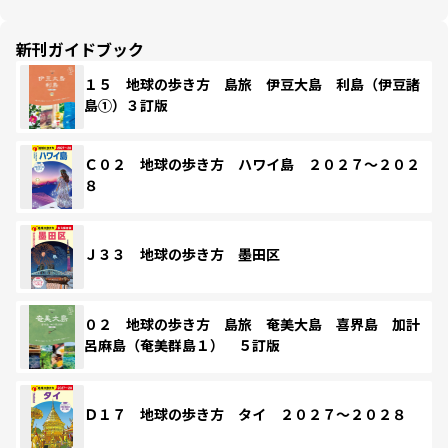
新刊ガイドブック
１５ 地球の歩き方 島旅 伊豆大島 利島（伊豆諸
島①）３訂版
Ｃ０２ 地球の歩き方 ハワイ島 ２０２７～２０２
８
Ｊ３３ 地球の歩き方 墨田区
０２ 地球の歩き方 島旅 奄美大島 喜界島 加計
呂麻島（奄美群島１） ５訂版
Ｄ１７ 地球の歩き方 タイ ２０２７～２０２８