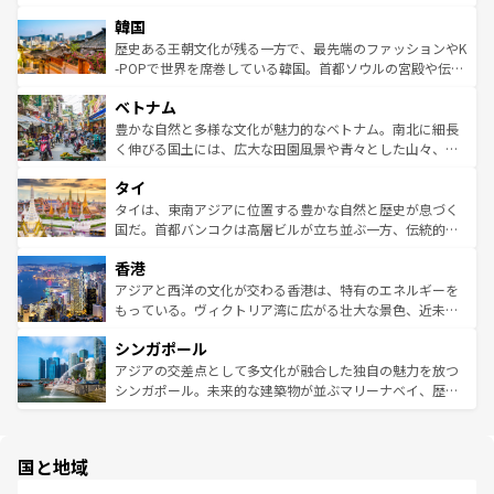
っている。訪れるたびに新しい発見と感動が待っているハ
ービーフなどの食文化も豊かで、美味しいものであふれて
北やノスタルジックな町並みが人気な九份（ジォウフェ
ワイを、存分に味わってほしい。 なお、新着のハワイ情報
韓国
いる。アクティビティも充実しており、サーフィンやダイ
ン）、静ひつな山岳地帯である台湾東部など、都市の喧騒
は
コンテンツ一覧
を参照してほしい。
ビング、ハイキングなど、アウトドア好きにはたまらな
と山間の静けさが共存しており、訪れる人に新しい発見と
歴史ある王朝文化が残る一方で、最先端のファッションやK
い。オーストラリアの多彩な魅力を存分に味わいつくそ
驚きをもたらしてくれる。また、奥深い台湾の食文化も魅
-POPで世界を席巻している韓国。首都ソウルの宮殿や伝統
う。 なお、新着のオーストラリア情報は
コンテンツ一覧
を
力で、夜市などの屋台グルメから高級料理、ヘルシーで美
家屋が並ぶエリアでは韓国の歴史と文化に浸ることがで
参照してほしい。
ベトナム
容にもいいと評判のスイーツなど、バラエティ豊かな料理
き、地方に足を延ばせば四季折々の自然美を楽しむことが
が味わえる。 なお、新着の台湾情報は
コンテンツ一覧
を参
できる。そして、キムチや焼肉、絶品のストリートフード
豊かな自然と多様な文化が魅力的なベトナム。南北に細長
照してほしい。
まで、さまざまな韓国料理が待っている。夜には、韓国な
く伸びる国土には、広大な田園風景や青々とした山々、世
らではのナイトライフも堪能できる。あたたかいホスピタ
界遺産に登録された壮大な自然景観が点在し、都市部では
タイ
リティに包まれながら、韓国の多彩な魅力を心ゆくまで味
急速な発展と共に伝統が息づく。ハノイの古い町並みやホ
わってみてほしい。 なお、新着の韓国情報は
コンテンツ一
ーチミン市のフランス統治時代の建物も、独特の雰囲気を
タイは、東南アジアに位置する豊かな自然と歴史が息づく
覧
を参照してほしい。
醸し出している。また、バラエティの豊かさとおいしさで
国だ。首都バンコクは高層ビルが立ち並ぶ一方、伝統的な
世界中の食通を魅了してやまないベトナム料理も魅力のひ
寺院や市場がいたるところに点在し、古きよき文化と現代
香港
とつ。フォーやバインミー、ベトナムコーヒーなどは、ぜ
の活気が交差している。北部ではチェンマイなどの山岳地
ひ現地で味わいたい。どの地域を訪れてもあたたかい人々
帯で自然と触れ合い、南部ではプーケットやクラビの美し
アジアと西洋の文化が交わる香港は、特有のエネルギーを
が旅行者を迎えてくれるので、きっと忘れられない旅にな
いビーチでリゾート気分を楽しむことができる。タイ料理
もっている。ヴィクトリア湾に広がる壮大な景色、近未来
るはずだ。 なお、新着のベトナム情報は
コンテンツ一覧
を
は世界的に有名で、屋台から高級レストランまで味覚を刺
的なアートスポット、そして歴史と現代が融合した町並
参照してほしい。
シンガポール
激する。気候は一年中温暖で、どの季節にも異なる楽しみ
み、どこを訪れても感動するはず。観光スポットが密集し
が待っている。親しみやすいタイの人々、仏教を中心とし
ており、効率よく見どころを回れるのも魅力。息をのむよ
アジアの交差点として多文化が融合した独自の魅力を放つ
た文化、そして多様な観光資源が、訪れる旅人を魅了し続
うな絶景から文化的な体験まで、香港を存分に楽しみ尽く
シンガポール。未来的な建築物が並ぶマリーナベイ、歴史
ける。 なお、新着のタイ情報は
コンテンツ一覧
を参照して
そう。 なお、新着の香港情報は
コンテンツ一覧
を参照して
と伝統を感じられるエスニックタウン、多数の緑豊かな公
ほしい。
ほしい。
園や自然保護区など、自然が調和した近代的な景観と文化
の多様性あふれるカラフルな町は、どこを歩いても新しい
国と地域
発見がある。さらに、治安のよさや充実した公共交通機関
も、旅行者にとっては魅力的なポイント。グルメも豊富