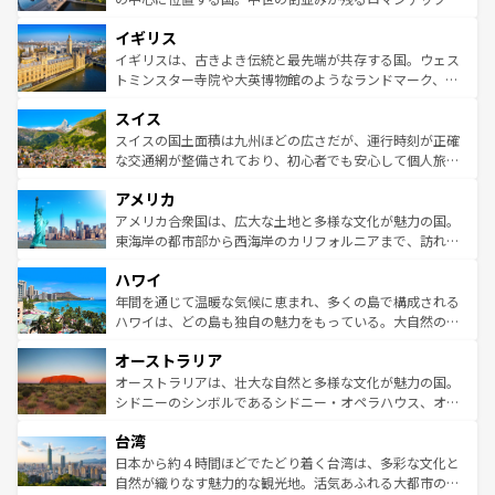
れ、フランス料理はユネスコ無形文化遺産にも登録されて
道から、未来を先取りするようなモダンな都市まで多様な
イギリス
いる。シャンパンの発祥地であるランス、プロヴァンスの
顔を持つこの国は、どこを歩いても飽きることがない。ベ
香り高いラベンダー畑など、多彩な楽しみ方が可能だ。さ
ルリンの文化的活気、バイエルン州のアルプスの絶景、そ
イギリスは、古きよき伝統と最先端が共存する国。ウェス
らに、パリ以外の地域にも魅力が溢れており、どの街角に
してライン川沿いのワイン畑といった風景は必見。ビール
トミンスター寺院や大英博物館のようなランドマーク、歴
も豊かな歴史と文化が息づいている。パリ以外の個性あふ
とソーセージを味わいながら地元の人と過ごす楽しい時間
史ある大学都市、美しい丘陵地帯や牧歌的な風景など、エ
れる地方に足を運ぶとそれぞれで全く異なる文化を体験で
スイス
は、お酒好きな人にはぜひ体験してほしい。 なお、新着の
リアごとに異なる魅力がある。また、優雅なアフタヌーン
きるだろう。 なお、新着のフランス情報は
コンテンツ一覧
ドイツ情報は
コンテンツ一覧
を参照してほしい。
ティー、ビール好きにはたまらない英国パブ、サッカー観
スイスの国土面積は九州ほどの広さだが、運行時刻が正確
を参照してほしい。
戦など、本場だからこそできる体験も豊富。イギリスを旅
な交通網が整備されており、初心者でも安心して個人旅行
して楽しみつくそう。 なお、新着のイギリス情報は
コンテ
を楽しめる。日本同様に時刻表どおりの旅が可能だ。中世
アメリカ
ンツ一覧
を参照してほしい。
の建物がそのまま残る町や、スイスならではのユニークな
博物館もあり、アルプス観光だけでなく町歩きも満喫する
アメリカ合衆国は、広大な土地と多様な文化が魅力の国。
ことができる。国民の所得が高いため物価も高いが、旅行
東海岸の都市部から西海岸のカリフォルニアまで、訪れる
者向けの交通パス提供のサービスもあり、うまく活用すれ
場所ごとに異なる風景と体験が待っている。ニューヨーク
ハワイ
ば市内交通費無料で観光を楽しむこともできる。 なお、新
のような巨大都市は、観光、ショッピング、エンターテイ
着のスイス情報は
コンテンツ一覧
を参照してほしい。
ンメントが詰まった刺激的なスポットだ。一方、アメリカ
年間を通じて温暖な気候に恵まれ、多くの島で構成される
西部には大自然が広がり、グランドキャニオンやイエロー
ハワイは、どの島も独自の魅力をもっている。大自然の神
ストーン国立公園といった絶景が堪能できる。さらに、南
秘を感じたいなら、火山が生み出した壮大な景観を誇るハ
オーストラリア
部のニューオーリンズでは、音楽と美食が融合した独特の
ワイ島は見逃せない。また、定番の観光地といえばオアフ
文化が魅力。旅行者はアメリカの各地域で異なる魅力を楽
島だが、静かな自然を求めるならマウイ島やカウアイ島が
オーストラリアは、壮大な自然と多様な文化が魅力の国。
しみながら、その多様性と豊かな歴史を感じることができ
おすすめ。エメラルドグリーンに輝く海をはじめ、豊かな
シドニーのシンボルであるシドニー・オペラハウス、オー
るだろう。車でのロードトリップや列車の旅も、アメリカ
文化や歴史が息づいている。「アロハスピリット」と呼ば
ストラリア東海岸北部に広がる大サンゴ礁地帯グレートバ
ならではの贅沢な旅のスタイルだ。 なお、新着のアメリカ
台湾
れるおもてなしの心で訪れる人々を迎えてくれるハワイの
リアリーフや大陸中央部にそびえるウルル（エアーズロッ
情報は
コンテンツ一覧
を参照してほしい。
人々、おいしいローカルフードやハワイアンミュージッ
ク）、タスマニアの美しい原生林やケアンズの熱帯雨林な
日本から約４時間ほどでたどり着く台湾は、多彩な文化と
ク、伝統的なフラダンスなど、すべてがハワイの魅力を彩
ど、見どころがたくさん。また、カフェやワイン、オージ
自然が織りなす魅力的な観光地。活気あふれる大都市の台