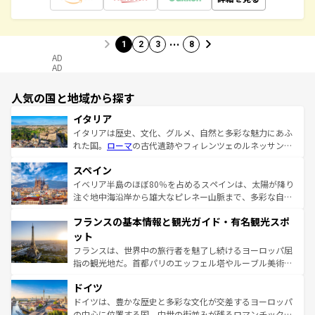
…
1
2
3
8
AD
AD
人気の国と地域から探す
イタリア
イタリアは歴史、文化、グルメ、自然と多彩な魅力にあふ
れた国。
ローマ
の古代遺跡やフィレンツェのルネッサンス
美術、ヴェネツィアの運河など、歴史あるスポットはもち
スペイン
ろん、トスカーナの美しい田園風景やアマルフィ海岸の絶
景など、自然景観も見逃せない。観光の合間には、本場の
イベリア半島のほぼ80％を占めるスペインは、太陽が降り
ピザやパスタなど、絶品のイタリア料理を堪能することも
注ぐ地中海沿岸から雄大なピレネー山脈まで、多彩な自然
できる。朝目覚めてから夜眠るまで、すべての瞬間を楽し
と文化が詰まったヨーロッパ屈指の旅行先だ。多様な地域
フランスの基本情報と観光ガイド・有名観光スポ
ませてくれるイタリアで、忘れられない旅をしてみよう！
文化が根付くこの国では、情熱的なフラメンコ、熱気あふ
なお、新着のイタリア情報は
コンテンツ一覧
を参照してほ
れる闘牛、そして美味しいタパスが生活の一部となってい
ット
しい。
る。首都マドリードの洗練された雰囲気や、バルセロナの
フランスは、世界中の旅行者を魅了し続けるヨーロッパ屈
アートに溢れた街角から、地方では古代ローマ遺跡や中世
指の観光地だ。首都パリのエッフェル塔やルーブル美術館
の城塞都市、穏やかなビーチリゾートまで多彩な表情を見
といった象徴的なスポットから、田舎町の古風な美しさま
せる。地方によって風土や気候が異なるスペインはその個
ドイツ
で、幅広い魅力が詰まっている。華麗な宮殿、歴史的な大
性で訪れる人を魅了する。 なお、新着のスペイン情報は
コ
聖堂、美しいビーチ、そして豊かな自然が、訪れる者を心
ドイツは、豊かな歴史と多彩な文化が交差するヨーロッパ
ンテンツ一覧
を参照してほしい。
から魅了する。また、フランスは美食の国としても知ら
の中心に位置する国。中世の街並みが残るロマンチック街