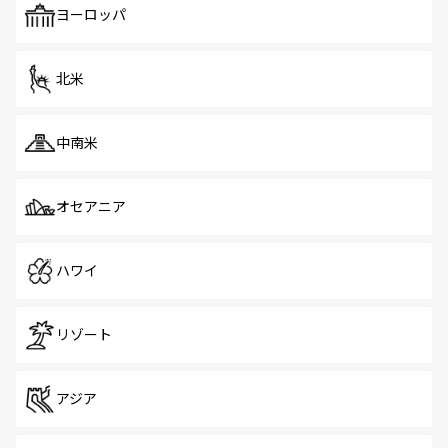
で、ホーカーズは地元の風情を楽しめる外せないスポット
ヨーロッパ
だ。訪れる人を飽きさせないシンガポールで、多様な魅力
を体感しよう。 なお、新着のシンガポール情報は
コンテン
ツ一覧
を参照してほしい。
北米
中南米
オセアニア
ハワイ
リゾート
アジア