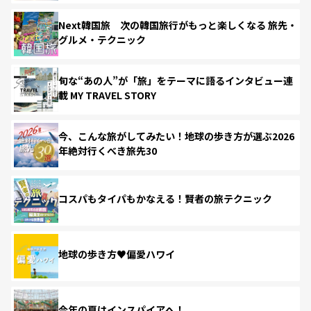
Next韓国旅 次の韓国旅行がもっと楽しくなる 旅先・
グルメ・テクニック
旬な“あの人”が「旅」をテーマに語るインタビュー連
載 MY TRAVEL STORY
今、こんな旅がしてみたい！地球の歩き方が選ぶ2026
年絶対行くべき旅先30
コスパもタイパもかなえる！賢者の旅テクニック
地球の歩き方♥偏愛ハワイ
今年の夏はインスパイアへ！