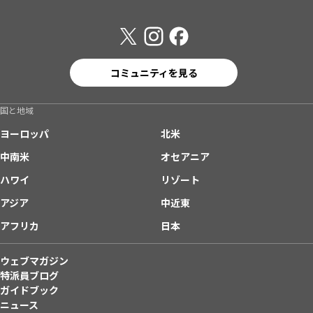
コミュニティを見る
国と地域
ヨーロッパ
北米
中南米
オセアニア
ハワイ
リゾート
アジア
中近東
アフリカ
日本
ウェブマガジン
特派員ブログ
ガイドブック
ニュース