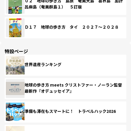
０２ 地球の歩き方 島旅 奄美大島 喜界島 加計
呂麻島（奄美群島１） ５訂版
Ｄ１７ 地球の歩き方 タイ ２０２７～２０２８
特設ページ
世界遺産ランキング
地球の歩き方 meets クリストファー・ノーラン監督
最新作『オデュッセイア』
準備も滞在もスマートに！ トラベルハック2026