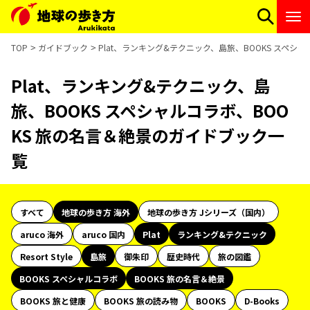
TOP
ガイドブック
Plat、ランキング&テクニック、島旅、BOOKS スペシ
Plat、ランキング&テクニック、島
旅、BOOKS スペシャルコラボ、BOO
KS 旅の名言＆絶景のガイドブック一
覧
すべて
地球の歩き方 海外
地球の歩き方 Jシリーズ（国内）
aruco 海外
aruco 国内
Plat
ランキング&テクニック
Resort Style
島旅
御朱印
歴史時代
旅の図鑑
BOOKS スペシャルコラボ
BOOKS 旅の名言＆絶景
BOOKS 旅と健康
BOOKS 旅の読み物
BOOKS
D-Books