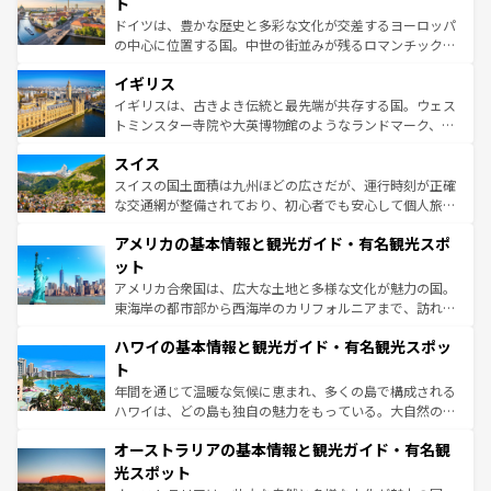
聖堂、美しいビーチ、そして豊かな自然が、訪れる者を心
ト
ンテンツ一覧
を参照してほしい。
から魅了する。また、フランスは美食の国としても知ら
ドイツは、豊かな歴史と多彩な文化が交差するヨーロッパ
れ、フランス料理はユネスコ無形文化遺産にも登録されて
の中心に位置する国。中世の街並みが残るロマンチック街
いる。シャンパンの発祥地であるランス、プロヴァンスの
道から、未来を先取りするようなモダンな都市まで多様な
香り高いラベンダー畑など、多彩な楽しみ方が可能だ。さ
イギリス
顔を持つこの国は、どこを歩いても飽きることがない。ベ
らに、パリ以外の地域にも魅力が溢れており、どの街角に
ルリンの文化的活気、バイエルン州のアルプスの絶景、そ
イギリスは、古きよき伝統と最先端が共存する国。ウェス
も豊かな歴史と文化が息づいている。パリ以外の個性あふ
してライン川沿いのワイン畑といった風景は必見。ビール
トミンスター寺院や大英博物館のようなランドマーク、歴
れる地方に足を運ぶとそれぞれで全く異なる文化を体験で
とソーセージを味わいながら地元の人と過ごす楽しい時間
史ある大学都市、美しい丘陵地帯や牧歌的な風景など、エ
きるだろう。 なお、新着のフランス情報は
コンテンツ一覧
スイス
は、お酒好きな人にはぜひ体験してほしい。 なお、新着の
リアごとに異なる魅力がある。また、優雅なアフタヌーン
を参照してほしい。
ドイツ情報は
コンテンツ一覧
を参照してほしい。
ティー、ビール好きにはたまらない英国パブ、サッカー観
スイスの国土面積は九州ほどの広さだが、運行時刻が正確
戦など、本場だからこそできる体験も豊富。イギリスを旅
な交通網が整備されており、初心者でも安心して個人旅行
して楽しみつくそう。 なお、新着のイギリス情報は
コンテ
を楽しめる。日本同様に時刻表どおりの旅が可能だ。中世
アメリカの基本情報と観光ガイド・有名観光スポ
ンツ一覧
を参照してほしい。
の建物がそのまま残る町や、スイスならではのユニークな
博物館もあり、アルプス観光だけでなく町歩きも満喫する
ット
ことができる。国民の所得が高いため物価も高いが、旅行
アメリカ合衆国は、広大な土地と多様な文化が魅力の国。
者向けの交通パス提供のサービスもあり、うまく活用すれ
東海岸の都市部から西海岸のカリフォルニアまで、訪れる
ば市内交通費無料で観光を楽しむこともできる。 なお、新
場所ごとに異なる風景と体験が待っている。ニューヨーク
着のスイス情報は
コンテンツ一覧
を参照してほしい。
ハワイの基本情報と観光ガイド・有名観光スポッ
のような巨大都市は、観光、ショッピング、エンターテイ
ンメントが詰まった刺激的なスポットだ。一方、アメリカ
ト
西部には大自然が広がり、グランドキャニオンやイエロー
年間を通じて温暖な気候に恵まれ、多くの島で構成される
ストーン国立公園といった絶景が堪能できる。さらに、南
ハワイは、どの島も独自の魅力をもっている。大自然の神
部のニューオーリンズでは、音楽と美食が融合した独特の
秘を感じたいなら、火山が生み出した壮大な景観を誇るハ
文化が魅力。旅行者はアメリカの各地域で異なる魅力を楽
オーストラリアの基本情報と観光ガイド・有名観
ワイ島は見逃せない。また、定番の観光地といえばオアフ
しみながら、その多様性と豊かな歴史を感じることができ
島だが、静かな自然を求めるならマウイ島やカウアイ島が
光スポット
るだろう。車でのロードトリップや列車の旅も、アメリカ
おすすめ。エメラルドグリーンに輝く海をはじめ、豊かな