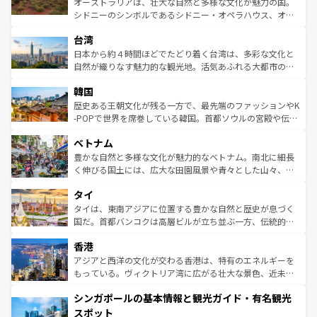
オーストラリアは、壮大な自然と多様な文化が魅力の国。
ならではの贅沢な旅のスタイルだ。 なお、新着のアメリカ
文化や歴史が息づいている。「アロハスピリット」と呼ば
シドニーのシンボルであるシドニー・オペラハウス、オー
情報は
コンテンツ一覧
を参照してほしい。
れるおもてなしの心で訪れる人々を迎えてくれるハワイの
ストラリア東海岸北部に広がる大サンゴ礁地帯グレートバ
人々、おいしいローカルフードやハワイアンミュージッ
台湾
リアリーフや大陸中央部にそびえるウルル（エアーズロッ
ク、伝統的なフラダンスなど、すべてがハワイの魅力を彩
ク）、タスマニアの美しい原生林やケアンズの熱帯雨林な
日本から約４時間ほどでたどり着く台湾は、多彩な文化と
っている。訪れるたびに新しい発見と感動が待っているハ
ど、見どころがたくさん。また、カフェやワイン、オージ
自然が織りなす魅力的な観光地。活気あふれる大都市の台
ワイを、存分に味わってほしい。 なお、新着のハワイ情報
ービーフなどの食文化も豊かで、美味しいものであふれて
北やノスタルジックな町並みが人気な九份（ジォウフェ
は
コンテンツ一覧
を参照してほしい。
韓国
いる。アクティビティも充実しており、サーフィンやダイ
ン）、静ひつな山岳地帯である台湾東部など、都市の喧騒
ビング、ハイキングなど、アウトドア好きにはたまらな
と山間の静けさが共存しており、訪れる人に新しい発見と
歴史ある王朝文化が残る一方で、最先端のファッションやK
い。オーストラリアの多彩な魅力を存分に味わいつくそ
驚きをもたらしてくれる。また、奥深い台湾の食文化も魅
-POPで世界を席巻している韓国。首都ソウルの宮殿や伝統
う。 なお、新着のオーストラリア情報は
コンテンツ一覧
を
力で、夜市などの屋台グルメから高級料理、ヘルシーで美
家屋が並ぶエリアでは韓国の歴史と文化に浸ることがで
参照してほしい。
ベトナム
容にもいいと評判のスイーツなど、バラエティ豊かな料理
き、地方に足を延ばせば四季折々の自然美を楽しむことが
が味わえる。 なお、新着の台湾情報は
コンテンツ一覧
を参
できる。そして、キムチや焼肉、絶品のストリートフード
豊かな自然と多様な文化が魅力的なベトナム。南北に細長
照してほしい。
まで、さまざまな韓国料理が待っている。夜には、韓国な
く伸びる国土には、広大な田園風景や青々とした山々、世
らではのナイトライフも堪能できる。あたたかいホスピタ
界遺産に登録された壮大な自然景観が点在し、都市部では
タイ
リティに包まれながら、韓国の多彩な魅力を心ゆくまで味
急速な発展と共に伝統が息づく。ハノイの古い町並みやホ
わってみてほしい。 なお、新着の韓国情報は
コンテンツ一
ーチミン市のフランス統治時代の建物も、独特の雰囲気を
タイは、東南アジアに位置する豊かな自然と歴史が息づく
覧
を参照してほしい。
醸し出している。また、バラエティの豊かさとおいしさで
国だ。首都バンコクは高層ビルが立ち並ぶ一方、伝統的な
世界中の食通を魅了してやまないベトナム料理も魅力のひ
寺院や市場がいたるところに点在し、古きよき文化と現代
香港
とつ。フォーやバインミー、ベトナムコーヒーなどは、ぜ
の活気が交差している。北部ではチェンマイなどの山岳地
ひ現地で味わいたい。どの地域を訪れてもあたたかい人々
帯で自然と触れ合い、南部ではプーケットやクラビの美し
アジアと西洋の文化が交わる香港は、特有のエネルギーを
が旅行者を迎えてくれるので、きっと忘れられない旅にな
いビーチでリゾート気分を楽しむことができる。タイ料理
もっている。ヴィクトリア湾に広がる壮大な景色、近未来
るはずだ。 なお、新着のベトナム情報は
コンテンツ一覧
を
は世界的に有名で、屋台から高級レストランまで味覚を刺
的なアートスポット、そして歴史と現代が融合した町並
参照してほしい。
シンガポールの基本情報と観光ガイド・有名観光
激する。気候は一年中温暖で、どの季節にも異なる楽しみ
み、どこを訪れても感動するはず。観光スポットが密集し
が待っている。親しみやすいタイの人々、仏教を中心とし
ており、効率よく見どころを回れるのも魅力。息をのむよ
スポット