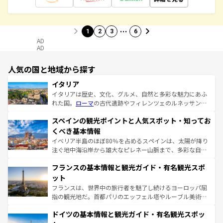
…
1
2
3
6
AD
AD
人気の国と地域から探す
イタリア
イタリアは歴史、文化、グルメ、自然と多彩な魅力にあふ
れた国。
ローマ
の古代遺跡やフィレンツェのルネッサンス
美術、ヴェネツィアの運河など、歴史あるスポットはもち
スペインの観光ポイントと人気スポット・知ってお
ろん、トスカーナの美しい田園風景やアマルフィ海岸の絶
景など、自然景観も見逃せない。観光の合間には、本場の
くべき基本情報
ピザやパスタなど、絶品のイタリア料理を堪能することも
イベリア半島のほぼ80％を占めるスペインは、太陽が降り
できる。朝目覚めてから夜眠るまで、すべての瞬間を楽し
注ぐ地中海沿岸から雄大なピレネー山脈まで、多彩な自然
ませてくれるイタリアで、忘れられない旅をしてみよう！
と文化が詰まったヨーロッパ屈指の旅行先だ。多様な地域
なお、新着のイタリア情報は
コンテンツ一覧
を参照してほ
フランスの基本情報と観光ガイド・有名観光スポ
文化が根付くこの国では、情熱的なフラメンコ、熱気あふ
しい。
れる闘牛、そして美味しいタパスが生活の一部となってい
ット
る。首都マドリードの洗練された雰囲気や、バルセロナの
フランスは、世界中の旅行者を魅了し続けるヨーロッパ屈
アートに溢れた街角から、地方では古代ローマ遺跡や中世
指の観光地だ。首都パリのエッフェル塔やルーブル美術館
の城塞都市、穏やかなビーチリゾートまで多彩な表情を見
といった象徴的なスポットから、田舎町の古風な美しさま
せる。地方によって風土や気候が異なるスペインはその個
ドイツの基本情報と観光ガイド・有名観光スポッ
で、幅広い魅力が詰まっている。華麗な宮殿、歴史的な大
性で訪れる人を魅了する。 なお、新着のスペイン情報は
コ