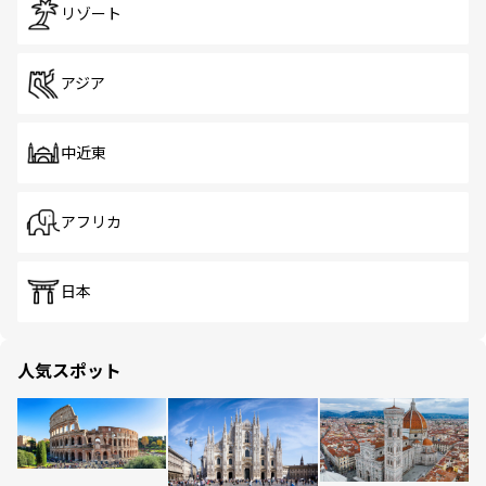
リゾート
アジア
中近東
アフリカ
日本
人気スポット