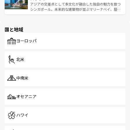
た文化、そして多様な観光資源が、訪れる旅人を魅了し続
うな絶景から文化的な体験まで、香港を存分に楽しみ尽く
アジアの交差点として多文化が融合した独自の魅力を放つ
ける。 なお、新着のタイ情報は
コンテンツ一覧
を参照して
そう。 なお、新着の香港情報は
コンテンツ一覧
を参照して
シンガポール。未来的な建築物が並ぶマリーナベイ、歴史
ほしい。
ほしい。
と伝統を感じられるエスニックタウン、多数の緑豊かな公
園や自然保護区など、自然が調和した近代的な景観と文化
の多様性あふれるカラフルな町は、どこを歩いても新しい
国と地域
発見がある。さらに、治安のよさや充実した公共交通機関
も、旅行者にとっては魅力的なポイント。グルメも豊富
で、ホーカーズは地元の風情を楽しめる外せないスポット
ヨーロッパ
だ。訪れる人を飽きさせないシンガポールで、多様な魅力
を体感しよう。 なお、新着のシンガポール情報は
コンテン
ツ一覧
を参照してほしい。
北米
中南米
オセアニア
ハワイ