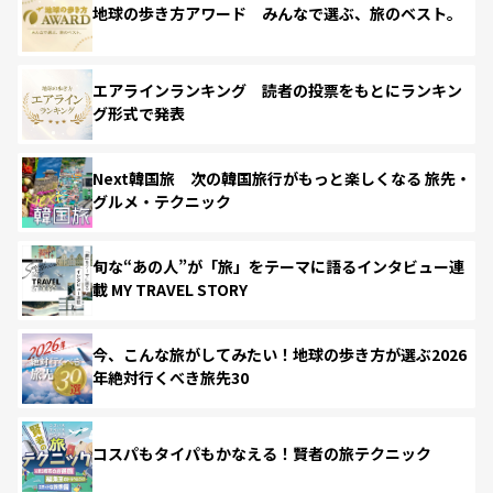
地球の歩き方アワード みんなで選ぶ、旅のベスト。
エアラインランキング 読者の投票をもとにランキン
グ形式で発表
Next韓国旅 次の韓国旅行がもっと楽しくなる 旅先・
グルメ・テクニック
旬な“あの人”が「旅」をテーマに語るインタビュー連
載 MY TRAVEL STORY
今、こんな旅がしてみたい！地球の歩き方が選ぶ2026
年絶対行くべき旅先30
コスパもタイパもかなえる！賢者の旅テクニック