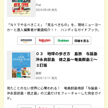
Plat
2024.08.08 発売
「ＮＹでやるべきこと」「見るべきもの」を、現地ニューヨー
カーと達人編集者が厳選紹介！！ ハンディなガイドブック。
詳細を見る
０３ 地球の歩き方 島旅 与論島
沖永良部島 徳之島～奄美群島②～
３訂版
島旅
2025.12.11 発売
見たことのない世界に心奪われる！ 奄美群島南部「与論島・
沖永良部島・徳之島」の三島だけをフィーチャーした完全ガイ
ド。