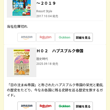
～２０１９
Resort Style
2017.10.04 発売
当社在庫切れ
詳細を見る
Ｈ０２ ハプスブルク帝国
歴史時代
2025.09.18 発売
「日の沈まぬ帝国」と称されたハプスブルク帝国の栄光と動乱
の歴史をたどり、今なお各国に残る史跡を巡る歴史を旅するガ
イド。
詳細を見る