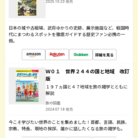
2025.10.23 発売
日本の城や古戦場、武将ゆかりの史跡、展示施設など、戦国時
代にまつわるスポットを徹底ガイドする歴史ファン必携の一
冊。
詳細を見る
Ｗ０１ 世界２４４の国と地域 改訂
版
１９７ヵ国と４７地域を旅の雑学とともに
解説
旅の図鑑
2024.07.18 発売
今こそ学びたい世界のことを集めました！首都、言語、民族、
宗教、特長、現地の挨拶、誰かに話したくなる旅の雑学も。