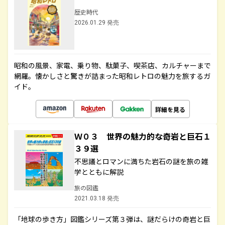
歴史時代
2026.01.29 発売
昭和の風景、家電、乗り物、駄菓子、喫茶店、カルチャーまで
網羅。懐かしさと驚きが詰まった昭和レトロの魅力を旅するガ
イド。
詳細を見る
Ｗ０３ 世界の魅力的な奇岩と巨石１
３９選
不思議とロマンに満ちた岩石の謎を旅の雑
学とともに解説
旅の図鑑
2021.03.18 発売
「地球の歩き方」図鑑シリーズ第３弾は、謎だらけの奇岩と巨