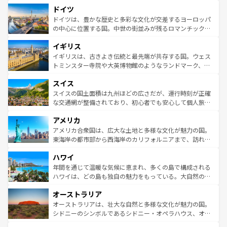
といった象徴的なスポットから、田舎町の古風な美しさま
せる。地方によって風土や気候が異なるスペインはその個
ドイツ
で、幅広い魅力が詰まっている。華麗な宮殿、歴史的な大
性で訪れる人を魅了する。 なお、新着のスペイン情報は
コ
聖堂、美しいビーチ、そして豊かな自然が、訪れる者を心
ドイツは、豊かな歴史と多彩な文化が交差するヨーロッパ
ンテンツ一覧
を参照してほしい。
から魅了する。また、フランスは美食の国としても知ら
の中心に位置する国。中世の街並みが残るロマンチック街
れ、フランス料理はユネスコ無形文化遺産にも登録されて
道から、未来を先取りするようなモダンな都市まで多様な
イギリス
いる。シャンパンの発祥地であるランス、プロヴァンスの
顔を持つこの国は、どこを歩いても飽きることがない。ベ
香り高いラベンダー畑など、多彩な楽しみ方が可能だ。さ
ルリンの文化的活気、バイエルン州のアルプスの絶景、そ
イギリスは、古きよき伝統と最先端が共存する国。ウェス
らに、パリ以外の地域にも魅力が溢れており、どの街角に
してライン川沿いのワイン畑といった風景は必見。ビール
トミンスター寺院や大英博物館のようなランドマーク、歴
も豊かな歴史と文化が息づいている。パリ以外の個性あふ
とソーセージを味わいながら地元の人と過ごす楽しい時間
史ある大学都市、美しい丘陵地帯や牧歌的な風景など、エ
れる地方に足を運ぶとそれぞれで全く異なる文化を体験で
スイス
は、お酒好きな人にはぜひ体験してほしい。 なお、新着の
リアごとに異なる魅力がある。また、優雅なアフタヌーン
きるだろう。 なお、新着のフランス情報は
コンテンツ一覧
ドイツ情報は
コンテンツ一覧
を参照してほしい。
ティー、ビール好きにはたまらない英国パブ、サッカー観
スイスの国土面積は九州ほどの広さだが、運行時刻が正確
を参照してほしい。
戦など、本場だからこそできる体験も豊富。イギリスを旅
な交通網が整備されており、初心者でも安心して個人旅行
して楽しみつくそう。 なお、新着のイギリス情報は
コンテ
を楽しめる。日本同様に時刻表どおりの旅が可能だ。中世
アメリカ
ンツ一覧
を参照してほしい。
の建物がそのまま残る町や、スイスならではのユニークな
博物館もあり、アルプス観光だけでなく町歩きも満喫する
アメリカ合衆国は、広大な土地と多様な文化が魅力の国。
ことができる。国民の所得が高いため物価も高いが、旅行
東海岸の都市部から西海岸のカリフォルニアまで、訪れる
者向けの交通パス提供のサービスもあり、うまく活用すれ
場所ごとに異なる風景と体験が待っている。ニューヨーク
ハワイ
ば市内交通費無料で観光を楽しむこともできる。 なお、新
のような巨大都市は、観光、ショッピング、エンターテイ
着のスイス情報は
コンテンツ一覧
を参照してほしい。
ンメントが詰まった刺激的なスポットだ。一方、アメリカ
年間を通じて温暖な気候に恵まれ、多くの島で構成される
西部には大自然が広がり、グランドキャニオンやイエロー
ハワイは、どの島も独自の魅力をもっている。大自然の神
ストーン国立公園といった絶景が堪能できる。さらに、南
秘を感じたいなら、火山が生み出した壮大な景観を誇るハ
オーストラリア
部のニューオーリンズでは、音楽と美食が融合した独特の
ワイ島は見逃せない。また、定番の観光地といえばオアフ
文化が魅力。旅行者はアメリカの各地域で異なる魅力を楽
島だが、静かな自然を求めるならマウイ島やカウアイ島が
オーストラリアは、壮大な自然と多様な文化が魅力の国。
しみながら、その多様性と豊かな歴史を感じることができ
おすすめ。エメラルドグリーンに輝く海をはじめ、豊かな
シドニーのシンボルであるシドニー・オペラハウス、オー
るだろう。車でのロードトリップや列車の旅も、アメリカ
文化や歴史が息づいている。「アロハスピリット」と呼ば
ストラリア東海岸北部に広がる大サンゴ礁地帯グレートバ