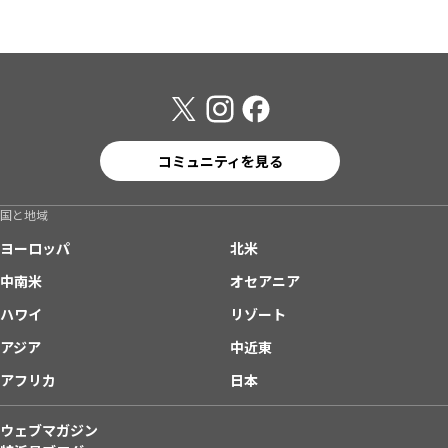
コミュニティを見る
国と地域
ヨーロッパ
北米
中南米
オセアニア
ハワイ
リゾート
アジア
中近東
アフリカ
日本
ウェブマガジン