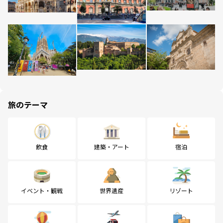
旅のテーマ
飲食
建築・アート
宿泊
イベント・観戦
世界遺産
リゾート