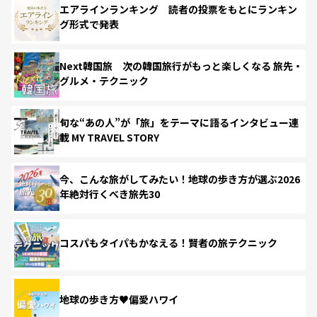
エアラインランキング 読者の投票をもとにランキン
グ形式で発表
Next韓国旅 次の韓国旅行がもっと楽しくなる 旅先・
グルメ・テクニック
旬な“あの人”が「旅」をテーマに語るインタビュー連
載 MY TRAVEL STORY
今、こんな旅がしてみたい！地球の歩き方が選ぶ2026
年絶対行くべき旅先30
コスパもタイパもかなえる！賢者の旅テクニック
地球の歩き方♥偏愛ハワイ