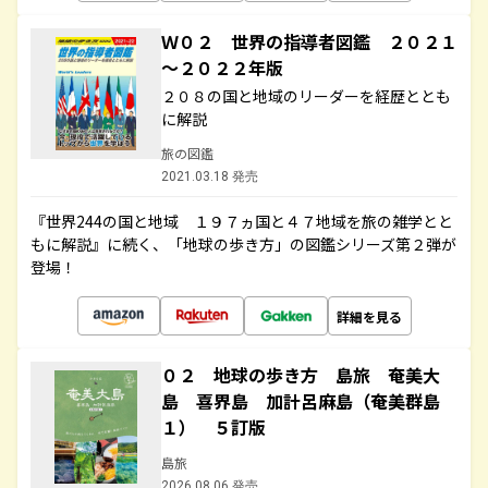
Ｗ０２ 世界の指導者図鑑 ２０２１
～２０２２年版
２０８の国と地域のリーダーを経歴ととも
に解説
旅の図鑑
2021.03.18 発売
『世界244の国と地域 １９７ヵ国と４７地域を旅の雑学とと
もに解説』に続く、「地球の歩き方」の図鑑シリーズ第２弾が
登場！
詳細を見る
０２ 地球の歩き方 島旅 奄美大
島 喜界島 加計呂麻島（奄美群島
１） ５訂版
島旅
2026.08.06 発売