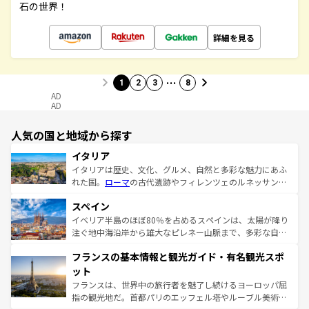
石の世界！
詳細を見る
…
1
2
3
8
AD
AD
人気の国と地域から探す
イタリア
イタリアは歴史、文化、グルメ、自然と多彩な魅力にあふ
れた国。
ローマ
の古代遺跡やフィレンツェのルネッサンス
美術、ヴェネツィアの運河など、歴史あるスポットはもち
スペイン
ろん、トスカーナの美しい田園風景やアマルフィ海岸の絶
景など、自然景観も見逃せない。観光の合間には、本場の
イベリア半島のほぼ80％を占めるスペインは、太陽が降り
ピザやパスタなど、絶品のイタリア料理を堪能することも
注ぐ地中海沿岸から雄大なピレネー山脈まで、多彩な自然
できる。朝目覚めてから夜眠るまで、すべての瞬間を楽し
と文化が詰まったヨーロッパ屈指の旅行先だ。多様な地域
フランスの基本情報と観光ガイド・有名観光スポ
ませてくれるイタリアで、忘れられない旅をしてみよう！
文化が根付くこの国では、情熱的なフラメンコ、熱気あふ
なお、新着のイタリア情報は
コンテンツ一覧
を参照してほ
れる闘牛、そして美味しいタパスが生活の一部となってい
ット
しい。
る。首都マドリードの洗練された雰囲気や、バルセロナの
フランスは、世界中の旅行者を魅了し続けるヨーロッパ屈
アートに溢れた街角から、地方では古代ローマ遺跡や中世
指の観光地だ。首都パリのエッフェル塔やルーブル美術館
の城塞都市、穏やかなビーチリゾートまで多彩な表情を見