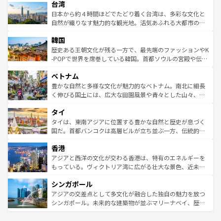
ならではの贅沢な旅のスタイルだ。 なお、新着のアメリカ
台湾
れるおもてなしの心で訪れる人々を迎えてくれるハワイの
リアリーフや大陸中央部にそびえるウルル（エアーズロッ
情報は
コンテンツ一覧
を参照してほしい。
人々、おいしいローカルフードやハワイアンミュージッ
ク）、タスマニアの美しい原生林やケアンズの熱帯雨林な
日本から約４時間ほどでたどり着く台湾は、多彩な文化と
ク、伝統的なフラダンスなど、すべてがハワイの魅力を彩
ど、見どころがたくさん。また、カフェやワイン、オージ
自然が織りなす魅力的な観光地。活気あふれる大都市の台
っている。訪れるたびに新しい発見と感動が待っているハ
ービーフなどの食文化も豊かで、美味しいものであふれて
北やノスタルジックな町並みが人気な九份（ジォウフェ
ワイを、存分に味わってほしい。 なお、新着のハワイ情報
韓国
いる。アクティビティも充実しており、サーフィンやダイ
ン）、静ひつな山岳地帯である台湾東部など、都市の喧騒
は
コンテンツ一覧
を参照してほしい。
ビング、ハイキングなど、アウトドア好きにはたまらな
と山間の静けさが共存しており、訪れる人に新しい発見と
歴史ある王朝文化が残る一方で、最先端のファッションやK
い。オーストラリアの多彩な魅力を存分に味わいつくそ
驚きをもたらしてくれる。また、奥深い台湾の食文化も魅
-POPで世界を席巻している韓国。首都ソウルの宮殿や伝統
う。 なお、新着のオーストラリア情報は
コンテンツ一覧
を
力で、夜市などの屋台グルメから高級料理、ヘルシーで美
家屋が並ぶエリアでは韓国の歴史と文化に浸ることがで
参照してほしい。
ベトナム
容にもいいと評判のスイーツなど、バラエティ豊かな料理
き、地方に足を延ばせば四季折々の自然美を楽しむことが
が味わえる。 なお、新着の台湾情報は
コンテンツ一覧
を参
できる。そして、キムチや焼肉、絶品のストリートフード
豊かな自然と多様な文化が魅力的なベトナム。南北に細長
照してほしい。
まで、さまざまな韓国料理が待っている。夜には、韓国な
く伸びる国土には、広大な田園風景や青々とした山々、世
らではのナイトライフも堪能できる。あたたかいホスピタ
界遺産に登録された壮大な自然景観が点在し、都市部では
タイ
リティに包まれながら、韓国の多彩な魅力を心ゆくまで味
急速な発展と共に伝統が息づく。ハノイの古い町並みやホ
わってみてほしい。 なお、新着の韓国情報は
コンテンツ一
ーチミン市のフランス統治時代の建物も、独特の雰囲気を
タイは、東南アジアに位置する豊かな自然と歴史が息づく
覧
を参照してほしい。
醸し出している。また、バラエティの豊かさとおいしさで
国だ。首都バンコクは高層ビルが立ち並ぶ一方、伝統的な
世界中の食通を魅了してやまないベトナム料理も魅力のひ
寺院や市場がいたるところに点在し、古きよき文化と現代
香港
とつ。フォーやバインミー、ベトナムコーヒーなどは、ぜ
の活気が交差している。北部ではチェンマイなどの山岳地
ひ現地で味わいたい。どの地域を訪れてもあたたかい人々
帯で自然と触れ合い、南部ではプーケットやクラビの美し
アジアと西洋の文化が交わる香港は、特有のエネルギーを
が旅行者を迎えてくれるので、きっと忘れられない旅にな
いビーチでリゾート気分を楽しむことができる。タイ料理
もっている。ヴィクトリア湾に広がる壮大な景色、近未来
るはずだ。 なお、新着のベトナム情報は
コンテンツ一覧
を
は世界的に有名で、屋台から高級レストランまで味覚を刺
的なアートスポット、そして歴史と現代が融合した町並
参照してほしい。
シンガポール
激する。気候は一年中温暖で、どの季節にも異なる楽しみ
み、どこを訪れても感動するはず。観光スポットが密集し
が待っている。親しみやすいタイの人々、仏教を中心とし
ており、効率よく見どころを回れるのも魅力。息をのむよ
アジアの交差点として多文化が融合した独自の魅力を放つ
た文化、そして多様な観光資源が、訪れる旅人を魅了し続
うな絶景から文化的な体験まで、香港を存分に楽しみ尽く
シンガポール。未来的な建築物が並ぶマリーナベイ、歴史
ける。 なお、新着のタイ情報は
コンテンツ一覧
を参照して
そう。 なお、新着の香港情報は
コンテンツ一覧
を参照して
と伝統を感じられるエスニックタウン、多数の緑豊かな公
ほしい。
ほしい。
園や自然保護区など、自然が調和した近代的な景観と文化