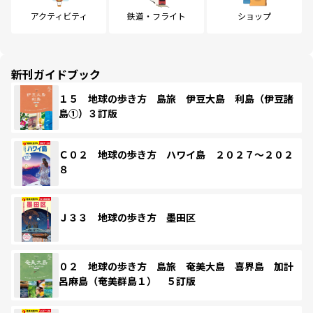
アクティビティ
鉄道・フライト
ショップ
新刊ガイドブック
１５ 地球の歩き方 島旅 伊豆大島 利島（伊豆諸
島①）３訂版
Ｃ０２ 地球の歩き方 ハワイ島 ２０２７～２０２
８
Ｊ３３ 地球の歩き方 墨田区
０２ 地球の歩き方 島旅 奄美大島 喜界島 加計
呂麻島（奄美群島１） ５訂版