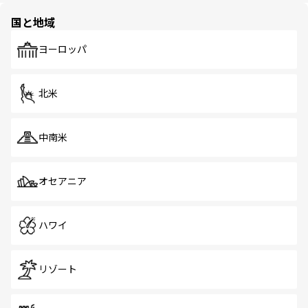
の多様性あふれるカラフルな町は、どこを歩いても新しい
国と地域
発見がある。さらに、治安のよさや充実した公共交通機関
も、旅行者にとっては魅力的なポイント。グルメも豊富
で、ホーカーズは地元の風情を楽しめる外せないスポット
ヨーロッパ
だ。訪れる人を飽きさせないシンガポールで、多様な魅力
を体感しよう。 なお、新着のシンガポール情報は
コンテン
ツ一覧
を参照してほしい。
北米
中南米
オセアニア
ハワイ
リゾート