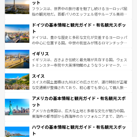
しい。
れる闘牛、そして美味しいタパスが生活の一部となってい
ット
る。首都マドリードの洗練された雰囲気や、バルセロナの
フランスは、世界中の旅行者を魅了し続けるヨーロッパ屈
アートに溢れた街角から、地方では古代ローマ遺跡や中世
指の観光地だ。首都パリのエッフェル塔やルーブル美術館
の城塞都市、穏やかなビーチリゾートまで多彩な表情を見
といった象徴的なスポットから、田舎町の古風な美しさま
せる。地方によって風土や気候が異なるスペインはその個
ドイツの基本情報と観光ガイド・有名観光スポッ
で、幅広い魅力が詰まっている。華麗な宮殿、歴史的な大
性で訪れる人を魅了する。 なお、新着のスペイン情報は
コ
聖堂、美しいビーチ、そして豊かな自然が、訪れる者を心
ト
ンテンツ一覧
を参照してほしい。
から魅了する。また、フランスは美食の国としても知ら
ドイツは、豊かな歴史と多彩な文化が交差するヨーロッパ
れ、フランス料理はユネスコ無形文化遺産にも登録されて
の中心に位置する国。中世の街並みが残るロマンチック街
いる。シャンパンの発祥地であるランス、プロヴァンスの
道から、未来を先取りするようなモダンな都市まで多様な
香り高いラベンダー畑など、多彩な楽しみ方が可能だ。さ
イギリス
顔を持つこの国は、どこを歩いても飽きることがない。ベ
らに、パリ以外の地域にも魅力が溢れており、どの街角に
ルリンの文化的活気、バイエルン州のアルプスの絶景、そ
イギリスは、古きよき伝統と最先端が共存する国。ウェス
も豊かな歴史と文化が息づいている。パリ以外の個性あふ
してライン川沿いのワイン畑といった風景は必見。ビール
トミンスター寺院や大英博物館のようなランドマーク、歴
れる地方に足を運ぶとそれぞれで全く異なる文化を体験で
とソーセージを味わいながら地元の人と過ごす楽しい時間
史ある大学都市、美しい丘陵地帯や牧歌的な風景など、エ
きるだろう。 なお、新着のフランス情報は
コンテンツ一覧
スイス
は、お酒好きな人にはぜひ体験してほしい。 なお、新着の
リアごとに異なる魅力がある。また、優雅なアフタヌーン
を参照してほしい。
ドイツ情報は
コンテンツ一覧
を参照してほしい。
ティー、ビール好きにはたまらない英国パブ、サッカー観
スイスの国土面積は九州ほどの広さだが、運行時刻が正確
戦など、本場だからこそできる体験も豊富。イギリスを旅
な交通網が整備されており、初心者でも安心して個人旅行
して楽しみつくそう。 なお、新着のイギリス情報は
コンテ
を楽しめる。日本同様に時刻表どおりの旅が可能だ。中世
アメリカの基本情報と観光ガイド・有名観光スポ
ンツ一覧
を参照してほしい。
の建物がそのまま残る町や、スイスならではのユニークな
博物館もあり、アルプス観光だけでなく町歩きも満喫する
ット
ことができる。国民の所得が高いため物価も高いが、旅行
アメリカ合衆国は、広大な土地と多様な文化が魅力の国。
者向けの交通パス提供のサービスもあり、うまく活用すれ
東海岸の都市部から西海岸のカリフォルニアまで、訪れる
ば市内交通費無料で観光を楽しむこともできる。 なお、新
場所ごとに異なる風景と体験が待っている。ニューヨーク
着のスイス情報は
コンテンツ一覧
を参照してほしい。
ハワイの基本情報と観光ガイド・有名観光スポッ
のような巨大都市は、観光、ショッピング、エンターテイ
ンメントが詰まった刺激的なスポットだ。一方、アメリカ
ト