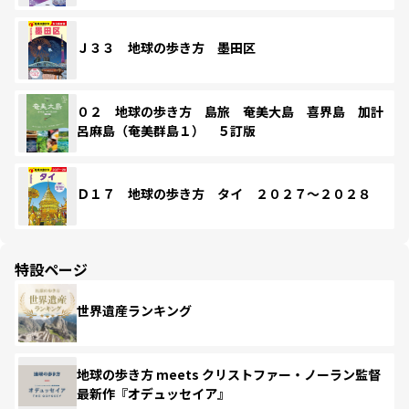
Ｊ３３ 地球の歩き方 墨田区
０２ 地球の歩き方 島旅 奄美大島 喜界島 加計
呂麻島（奄美群島１） ５訂版
Ｄ１７ 地球の歩き方 タイ ２０２７～２０２８
特設ページ
世界遺産ランキング
地球の歩き方 meets クリストファー・ノーラン監督
最新作『オデュッセイア』