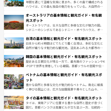
西部には大自然が広がり、グランドキャニオンやイエロー
年間を通じて温暖な気候に恵まれ、多くの島で構成される
ストーン国立公園といった絶景が堪能できる。さらに、南
ハワイは、どの島も独自の魅力をもっている。大自然の神
部のニューオーリンズでは、音楽と美食が融合した独特の
秘を感じたいなら、火山が生み出した壮大な景観を誇るハ
文化が魅力。旅行者はアメリカの各地域で異なる魅力を楽
オーストラリアの基本情報と観光ガイド・有名観
ワイ島は見逃せない。また、定番の観光地といえばオアフ
しみながら、その多様性と豊かな歴史を感じることができ
島だが、静かな自然を求めるならマウイ島やカウアイ島が
光スポット
るだろう。車でのロードトリップや列車の旅も、アメリカ
おすすめ。エメラルドグリーンに輝く海をはじめ、豊かな
オーストラリアは、壮大な自然と多様な文化が魅力の国。
ならではの贅沢な旅のスタイルだ。 なお、新着のアメリカ
文化や歴史が息づいている。「アロハスピリット」と呼ば
シドニーのシンボルであるシドニー・オペラハウス、オー
情報は
コンテンツ一覧
を参照してほしい。
れるおもてなしの心で訪れる人々を迎えてくれるハワイの
ストラリア東海岸北部に広がる大サンゴ礁地帯グレートバ
人々、おいしいローカルフードやハワイアンミュージッ
台湾の基本情報と観光ガイド・有名観光スポット
リアリーフや大陸中央部にそびえるウルル（エアーズロッ
ク、伝統的なフラダンスなど、すべてがハワイの魅力を彩
ク）、タスマニアの美しい原生林やケアンズの熱帯雨林な
日本から約４時間ほどでたどり着く台湾は、多彩な文化と
っている。訪れるたびに新しい発見と感動が待っているハ
ど、見どころがたくさん。また、カフェやワイン、オージ
自然が織りなす魅力的な観光地。活気あふれる大都市の台
ワイを、存分に味わってほしい。 なお、新着のハワイ情報
ービーフなどの食文化も豊かで、美味しいものであふれて
北やノスタルジックな町並みが人気な九份（ジォウフェ
は
コンテンツ一覧
を参照してほしい。
韓国の基本情報と観光ガイド・有名観光スポット
いる。アクティビティも充実しており、サーフィンやダイ
ン）、静ひつな山岳地帯である台湾東部など、都市の喧騒
ビング、ハイキングなど、アウトドア好きにはたまらな
と山間の静けさが共存しており、訪れる人に新しい発見と
歴史ある王朝文化が残る一方で、最先端のファッションやK
い。オーストラリアの多彩な魅力を存分に味わいつくそ
驚きをもたらしてくれる。また、奥深い台湾の食文化も魅
-POPで世界を席巻している韓国。首都ソウルの宮殿や伝統
う。 なお、新着のオーストラリア情報は
コンテンツ一覧
を
力で、夜市などの屋台グルメから高級料理、ヘルシーで美
家屋が並ぶエリアでは韓国の歴史と文化に浸ることがで
参照してほしい。
ベトナムの基本情報と観光ガイド・有名観光スポ
容にもいいと評判のスイーツなど、バラエティ豊かな料理
き、地方に足を延ばせば四季折々の自然美を楽しむことが
が味わえる。 なお、新着の台湾情報は
コンテンツ一覧
を参
できる。そして、キムチや焼肉、絶品のストリートフード
ット
照してほしい。
まで、さまざまな韓国料理が待っている。夜には、韓国な
豊かな自然と多様な文化が魅力的なベトナム。南北に細長
らではのナイトライフも堪能できる。あたたかいホスピタ
く伸びる国土には、広大な田園風景や青々とした山々、世
リティに包まれながら、韓国の多彩な魅力を心ゆくまで味
界遺産に登録された壮大な自然景観が点在し、都市部では
わってみてほしい。 なお、新着の韓国情報は
コンテンツ一
タイの基本情報と観光ガイド・有名観光スポット
急速な発展と共に伝統が息づく。ハノイの古い町並みやホ
覧
を参照してほしい。
ーチミン市のフランス統治時代の建物も、独特の雰囲気を
タイは、東南アジアに位置する豊かな自然と歴史が息づく
醸し出している。また、バラエティの豊かさとおいしさで
国だ。首都バンコクは高層ビルが立ち並ぶ一方、伝統的な