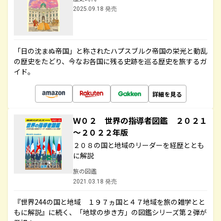
2025.09.18 発売
「日の沈まぬ帝国」と称されたハプスブルク帝国の栄光と動乱
の歴史をたどり、今なお各国に残る史跡を巡る歴史を旅するガ
イド。
詳細を見る
Ｗ０２ 世界の指導者図鑑 ２０２１
～２０２２年版
２０８の国と地域のリーダーを経歴ととも
に解説
旅の図鑑
2021.03.18 発売
『世界244の国と地域 １９７ヵ国と４７地域を旅の雑学とと
もに解説』に続く、「地球の歩き方」の図鑑シリーズ第２弾が