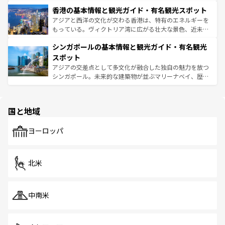
世界中の食通を魅了してやまないベトナム料理も魅力のひ
寺院や市場がいたるところに点在し、古きよき文化と現代
香港の基本情報と観光ガイド・有名観光スポット
とつ。フォーやバインミー、ベトナムコーヒーなどは、ぜ
の活気が交差している。北部ではチェンマイなどの山岳地
ひ現地で味わいたい。どの地域を訪れてもあたたかい人々
帯で自然と触れ合い、南部ではプーケットやクラビの美し
アジアと西洋の文化が交わる香港は、特有のエネルギーを
が旅行者を迎えてくれるので、きっと忘れられない旅にな
いビーチでリゾート気分を楽しむことができる。タイ料理
もっている。ヴィクトリア湾に広がる壮大な景色、近未来
るはずだ。 なお、新着のベトナム情報は
コンテンツ一覧
を
は世界的に有名で、屋台から高級レストランまで味覚を刺
的なアートスポット、そして歴史と現代が融合した町並
参照してほしい。
シンガポールの基本情報と観光ガイド・有名観光
激する。気候は一年中温暖で、どの季節にも異なる楽しみ
み、どこを訪れても感動するはず。観光スポットが密集し
が待っている。親しみやすいタイの人々、仏教を中心とし
ており、効率よく見どころを回れるのも魅力。息をのむよ
スポット
た文化、そして多様な観光資源が、訪れる旅人を魅了し続
うな絶景から文化的な体験まで、香港を存分に楽しみ尽く
アジアの交差点として多文化が融合した独自の魅力を放つ
ける。 なお、新着のタイ情報は
コンテンツ一覧
を参照して
そう。 なお、新着の香港情報は
コンテンツ一覧
を参照して
シンガポール。未来的な建築物が並ぶマリーナベイ、歴史
ほしい。
ほしい。
と伝統を感じられるエスニックタウン、多数の緑豊かな公
園や自然保護区など、自然が調和した近代的な景観と文化
の多様性あふれるカラフルな町は、どこを歩いても新しい
国と地域
発見がある。さらに、治安のよさや充実した公共交通機関
も、旅行者にとっては魅力的なポイント。グルメも豊富
で、ホーカーズは地元の風情を楽しめる外せないスポット
ヨーロッパ
だ。訪れる人を飽きさせないシンガポールで、多様な魅力
を体感しよう。 なお、新着のシンガポール情報は
コンテン
ツ一覧
を参照してほしい。
北米
中南米