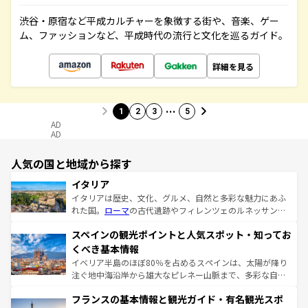
渋谷・原宿など平成カルチャーを象徴する街や、音楽、ゲー
ム、ファッションなど、平成時代の流行と文化を巡るガイド。
詳細を見る
…
1
2
3
5
AD
AD
人気の国と地域から探す
イタリア
イタリアは歴史、文化、グルメ、自然と多彩な魅力にあふ
れた国。
ローマ
の古代遺跡やフィレンツェのルネッサンス
美術、ヴェネツィアの運河など、歴史あるスポットはもち
スペインの観光ポイントと人気スポット・知ってお
ろん、トスカーナの美しい田園風景やアマルフィ海岸の絶
景など、自然景観も見逃せない。観光の合間には、本場の
くべき基本情報
ピザやパスタなど、絶品のイタリア料理を堪能することも
イベリア半島のほぼ80％を占めるスペインは、太陽が降り
できる。朝目覚めてから夜眠るまで、すべての瞬間を楽し
注ぐ地中海沿岸から雄大なピレネー山脈まで、多彩な自然
ませてくれるイタリアで、忘れられない旅をしてみよう！
と文化が詰まったヨーロッパ屈指の旅行先だ。多様な地域
なお、新着のイタリア情報は
コンテンツ一覧
を参照してほ
フランスの基本情報と観光ガイド・有名観光スポ
文化が根付くこの国では、情熱的なフラメンコ、熱気あふ