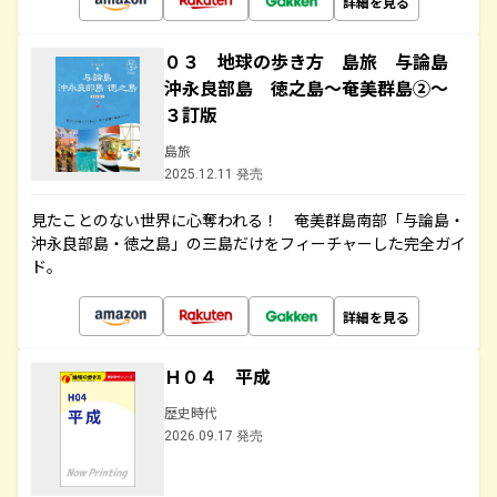
詳細を見る
０３ 地球の歩き方 島旅 与論島
沖永良部島 徳之島～奄美群島②～
３訂版
島旅
2025.12.11 発売
見たことのない世界に心奪われる！ 奄美群島南部「与論島・
沖永良部島・徳之島」の三島だけをフィーチャーした完全ガイ
ド。
詳細を見る
Ｈ０４ 平成
歴史時代
2026.09.17 発売