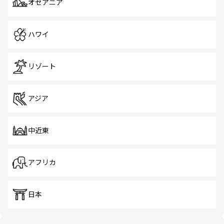
オセアニア
ハワイ
リゾート
アジア
中近東
アフリカ
日本