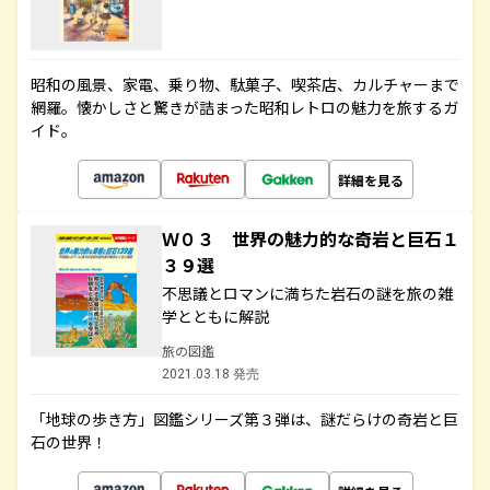
昭和の風景、家電、乗り物、駄菓子、喫茶店、カルチャーまで
網羅。懐かしさと驚きが詰まった昭和レトロの魅力を旅するガ
イド。
詳細を見る
Ｗ０３ 世界の魅力的な奇岩と巨石１
３９選
不思議とロマンに満ちた岩石の謎を旅の雑
学とともに解説
旅の図鑑
2021.03.18 発売
「地球の歩き方」図鑑シリーズ第３弾は、謎だらけの奇岩と巨
石の世界！