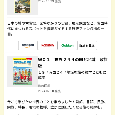
2025.10.23 発売
日本の城や古戦場、武将ゆかりの史跡、展示施設など、戦国時
代にまつわるスポットを徹底ガイドする歴史ファン必携の一
冊。
詳細を見る
Ｗ０１ 世界２４４の国と地域 改訂
版
１９７ヵ国と４７地域を旅の雑学とともに
解説
旅の図鑑
2024.07.18 発売
今こそ学びたい世界のことを集めました！首都、言語、民族、
宗教、特長、現地の挨拶、誰かに話したくなる旅の雑学も。