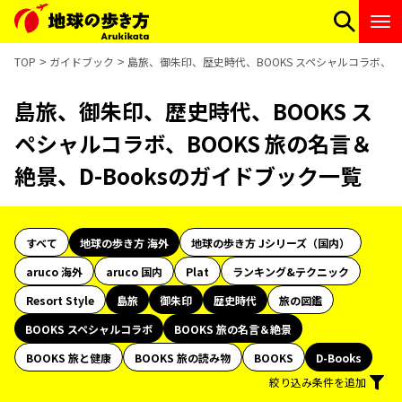
TOP
ガイドブック
島旅、御朱印、歴史時代、BOOKS スペシャルコラボ、BO
島旅、御朱印、歴史時代、BOOKS ス
ペシャルコラボ、BOOKS 旅の名言＆
絶景、D-Booksのガイドブック一覧
すべて
地球の歩き方 海外
地球の歩き方 Jシリーズ（国内）
aruco 海外
aruco 国内
Plat
ランキング&テクニック
Resort Style
島旅
御朱印
歴史時代
旅の図鑑
BOOKS スペシャルコラボ
BOOKS 旅の名言＆絶景
BOOKS 旅と健康
BOOKS 旅の読み物
BOOKS
D-Books
絞り込み条件を追加