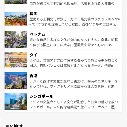
ク、伝統的なフラダンスなど、すべてがハワイの魅力を彩
ど、見どころがたくさん。また、カフェやワイン、オージ
自然が織りなす魅力的な観光地。活気あふれる大都市の台
っている。訪れるたびに新しい発見と感動が待っているハ
ービーフなどの食文化も豊かで、美味しいものであふれて
北やノスタルジックな町並みが人気な九份（ジォウフェ
ワイを、存分に味わってほしい。 なお、新着のハワイ情報
韓国
いる。アクティビティも充実しており、サーフィンやダイ
ン）、静ひつな山岳地帯である台湾東部など、都市の喧騒
は
コンテンツ一覧
を参照してほしい。
ビング、ハイキングなど、アウトドア好きにはたまらな
と山間の静けさが共存しており、訪れる人に新しい発見と
歴史ある王朝文化が残る一方で、最先端のファッションやK
い。オーストラリアの多彩な魅力を存分に味わいつくそ
驚きをもたらしてくれる。また、奥深い台湾の食文化も魅
-POPで世界を席巻している韓国。首都ソウルの宮殿や伝統
う。 なお、新着のオーストラリア情報は
コンテンツ一覧
を
力で、夜市などの屋台グルメから高級料理、ヘルシーで美
家屋が並ぶエリアでは韓国の歴史と文化に浸ることがで
参照してほしい。
ベトナム
容にもいいと評判のスイーツなど、バラエティ豊かな料理
き、地方に足を延ばせば四季折々の自然美を楽しむことが
が味わえる。 なお、新着の台湾情報は
コンテンツ一覧
を参
できる。そして、キムチや焼肉、絶品のストリートフード
豊かな自然と多様な文化が魅力的なベトナム。南北に細長
照してほしい。
まで、さまざまな韓国料理が待っている。夜には、韓国な
く伸びる国土には、広大な田園風景や青々とした山々、世
らではのナイトライフも堪能できる。あたたかいホスピタ
界遺産に登録された壮大な自然景観が点在し、都市部では
タイ
リティに包まれながら、韓国の多彩な魅力を心ゆくまで味
急速な発展と共に伝統が息づく。ハノイの古い町並みやホ
わってみてほしい。 なお、新着の韓国情報は
コンテンツ一
ーチミン市のフランス統治時代の建物も、独特の雰囲気を
タイは、東南アジアに位置する豊かな自然と歴史が息づく
覧
を参照してほしい。
醸し出している。また、バラエティの豊かさとおいしさで
国だ。首都バンコクは高層ビルが立ち並ぶ一方、伝統的な
世界中の食通を魅了してやまないベトナム料理も魅力のひ
寺院や市場がいたるところに点在し、古きよき文化と現代
香港
とつ。フォーやバインミー、ベトナムコーヒーなどは、ぜ
の活気が交差している。北部ではチェンマイなどの山岳地
ひ現地で味わいたい。どの地域を訪れてもあたたかい人々
帯で自然と触れ合い、南部ではプーケットやクラビの美し
アジアと西洋の文化が交わる香港は、特有のエネルギーを
が旅行者を迎えてくれるので、きっと忘れられない旅にな
いビーチでリゾート気分を楽しむことができる。タイ料理
もっている。ヴィクトリア湾に広がる壮大な景色、近未来
るはずだ。 なお、新着のベトナム情報は
コンテンツ一覧
を
は世界的に有名で、屋台から高級レストランまで味覚を刺
的なアートスポット、そして歴史と現代が融合した町並
参照してほしい。
シンガポール
激する。気候は一年中温暖で、どの季節にも異なる楽しみ
み、どこを訪れても感動するはず。観光スポットが密集し
が待っている。親しみやすいタイの人々、仏教を中心とし
ており、効率よく見どころを回れるのも魅力。息をのむよ
アジアの交差点として多文化が融合した独自の魅力を放つ
た文化、そして多様な観光資源が、訪れる旅人を魅了し続
うな絶景から文化的な体験まで、香港を存分に楽しみ尽く
シンガポール。未来的な建築物が並ぶマリーナベイ、歴史
ける。 なお、新着のタイ情報は
コンテンツ一覧
を参照して
そう。 なお、新着の香港情報は
コンテンツ一覧
を参照して
と伝統を感じられるエスニックタウン、多数の緑豊かな公
ほしい。
ほしい。
園や自然保護区など、自然が調和した近代的な景観と文化
の多様性あふれるカラフルな町は、どこを歩いても新しい
国と地域