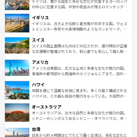
聖堂、美しいビーチ、そして豊かな自然が、訪れる者を心
ドイツは、豊かな歴史と多彩な文化が交差するヨーロッパ
ンテンツ一覧
を参照してほしい。
から魅了する。また、フランスは美食の国としても知ら
の中心に位置する国。中世の街並みが残るロマンチック街
れ、フランス料理はユネスコ無形文化遺産にも登録されて
道から、未来を先取りするようなモダンな都市まで多様な
イギリス
いる。シャンパンの発祥地であるランス、プロヴァンスの
顔を持つこの国は、どこを歩いても飽きることがない。ベ
香り高いラベンダー畑など、多彩な楽しみ方が可能だ。さ
ルリンの文化的活気、バイエルン州のアルプスの絶景、そ
イギリスは、古きよき伝統と最先端が共存する国。ウェス
らに、パリ以外の地域にも魅力が溢れており、どの街角に
してライン川沿いのワイン畑といった風景は必見。ビール
トミンスター寺院や大英博物館のようなランドマーク、歴
も豊かな歴史と文化が息づいている。パリ以外の個性あふ
とソーセージを味わいながら地元の人と過ごす楽しい時間
史ある大学都市、美しい丘陵地帯や牧歌的な風景など、エ
れる地方に足を運ぶとそれぞれで全く異なる文化を体験で
スイス
は、お酒好きな人にはぜひ体験してほしい。 なお、新着の
リアごとに異なる魅力がある。また、優雅なアフタヌーン
きるだろう。 なお、新着のフランス情報は
コンテンツ一覧
ドイツ情報は
コンテンツ一覧
を参照してほしい。
ティー、ビール好きにはたまらない英国パブ、サッカー観
スイスの国土面積は九州ほどの広さだが、運行時刻が正確
を参照してほしい。
戦など、本場だからこそできる体験も豊富。イギリスを旅
な交通網が整備されており、初心者でも安心して個人旅行
して楽しみつくそう。 なお、新着のイギリス情報は
コンテ
を楽しめる。日本同様に時刻表どおりの旅が可能だ。中世
アメリカ
ンツ一覧
を参照してほしい。
の建物がそのまま残る町や、スイスならではのユニークな
博物館もあり、アルプス観光だけでなく町歩きも満喫する
アメリカ合衆国は、広大な土地と多様な文化が魅力の国。
ことができる。国民の所得が高いため物価も高いが、旅行
東海岸の都市部から西海岸のカリフォルニアまで、訪れる
者向けの交通パス提供のサービスもあり、うまく活用すれ
場所ごとに異なる風景と体験が待っている。ニューヨーク
ハワイ
ば市内交通費無料で観光を楽しむこともできる。 なお、新
のような巨大都市は、観光、ショッピング、エンターテイ
着のスイス情報は
コンテンツ一覧
を参照してほしい。
ンメントが詰まった刺激的なスポットだ。一方、アメリカ
年間を通じて温暖な気候に恵まれ、多くの島で構成される
西部には大自然が広がり、グランドキャニオンやイエロー
ハワイは、どの島も独自の魅力をもっている。大自然の神
ストーン国立公園といった絶景が堪能できる。さらに、南
秘を感じたいなら、火山が生み出した壮大な景観を誇るハ
オーストラリア
部のニューオーリンズでは、音楽と美食が融合した独特の
ワイ島は見逃せない。また、定番の観光地といえばオアフ
文化が魅力。旅行者はアメリカの各地域で異なる魅力を楽
島だが、静かな自然を求めるならマウイ島やカウアイ島が
オーストラリアは、壮大な自然と多様な文化が魅力の国。
しみながら、その多様性と豊かな歴史を感じることができ
おすすめ。エメラルドグリーンに輝く海をはじめ、豊かな
シドニーのシンボルであるシドニー・オペラハウス、オー
るだろう。車でのロードトリップや列車の旅も、アメリカ
文化や歴史が息づいている。「アロハスピリット」と呼ば
ストラリア東海岸北部に広がる大サンゴ礁地帯グレートバ
ならではの贅沢な旅のスタイルだ。 なお、新着のアメリカ
台湾
れるおもてなしの心で訪れる人々を迎えてくれるハワイの
リアリーフや大陸中央部にそびえるウルル（エアーズロッ
情報は
コンテンツ一覧
を参照してほしい。
人々、おいしいローカルフードやハワイアンミュージッ
ク）、タスマニアの美しい原生林やケアンズの熱帯雨林な
日本から約４時間ほどでたどり着く台湾は、多彩な文化と