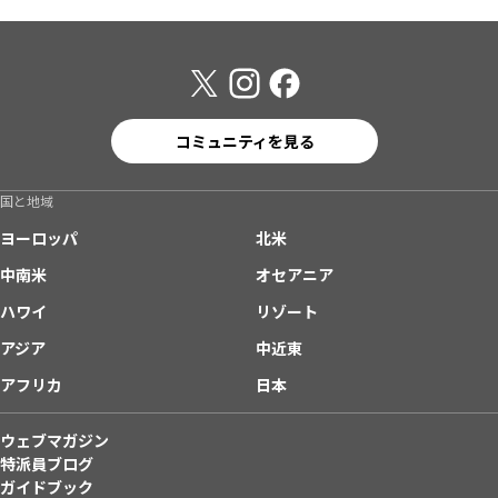
コミュニティを見る
国と地域
ヨーロッパ
北米
中南米
オセアニア
ハワイ
リゾート
アジア
中近東
アフリカ
日本
ウェブマガジン
特派員ブログ
ガイドブック