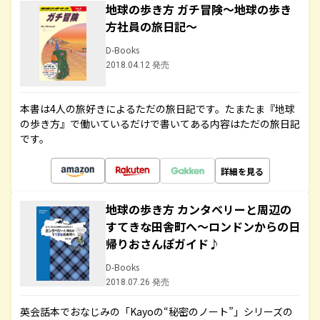
地球の歩き方 ガチ冒険～地球の歩き
方社員の旅日記～
D-Books
2018.04.12 発売
本書は4人の旅好きによるただの旅日記です。たまたま『地球
の歩き方』で働いているだけで書いてある内容はただの旅日記
です。
詳細を見る
地球の歩き方 カンタベリーと周辺の
すてきな田舎町へ～ロンドンからの日
帰りおさんぽガイド♪
D-Books
2018.07.26 発売
英会話本でおなじみの「Kayoの“秘密のノート”」シリーズの