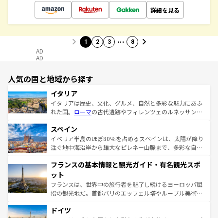
詳細を見る
…
1
2
3
8
AD
AD
人気の国と地域から探す
イタリア
イタリアは歴史、文化、グルメ、自然と多彩な魅力にあふ
れた国。
ローマ
の古代遺跡やフィレンツェのルネッサンス
美術、ヴェネツィアの運河など、歴史あるスポットはもち
スペイン
ろん、トスカーナの美しい田園風景やアマルフィ海岸の絶
景など、自然景観も見逃せない。観光の合間には、本場の
イベリア半島のほぼ80％を占めるスペインは、太陽が降り
ピザやパスタなど、絶品のイタリア料理を堪能することも
注ぐ地中海沿岸から雄大なピレネー山脈まで、多彩な自然
できる。朝目覚めてから夜眠るまで、すべての瞬間を楽し
と文化が詰まったヨーロッパ屈指の旅行先だ。多様な地域
フランスの基本情報と観光ガイド・有名観光スポ
ませてくれるイタリアで、忘れられない旅をしてみよう！
文化が根付くこの国では、情熱的なフラメンコ、熱気あふ
なお、新着のイタリア情報は
コンテンツ一覧
を参照してほ
れる闘牛、そして美味しいタパスが生活の一部となってい
ット
しい。
る。首都マドリードの洗練された雰囲気や、バルセロナの
フランスは、世界中の旅行者を魅了し続けるヨーロッパ屈
アートに溢れた街角から、地方では古代ローマ遺跡や中世
指の観光地だ。首都パリのエッフェル塔やルーブル美術館
の城塞都市、穏やかなビーチリゾートまで多彩な表情を見
といった象徴的なスポットから、田舎町の古風な美しさま
せる。地方によって風土や気候が異なるスペインはその個
ドイツ
で、幅広い魅力が詰まっている。華麗な宮殿、歴史的な大
性で訪れる人を魅了する。 なお、新着のスペイン情報は
コ