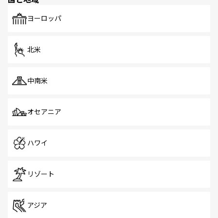
発見がある。さらに、治安のよさや充実した公共交通機関
も、旅行者にとっては魅力的なポイント。グルメも豊富
で、ホーカーズは地元の風情を楽しめる外せないスポット
ヨーロッパ
だ。訪れる人を飽きさせないシンガポールで、多様な魅力
を体感しよう。 なお、新着のシンガポール情報は
コンテン
ツ一覧
を参照してほしい。
北米
中南米
オセアニア
ハワイ
リゾート
アジア