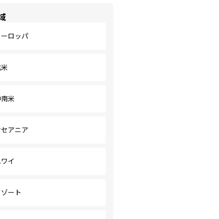
域
ヨーロッパ
北米
中南米
オセアニア
ハワイ
リゾート