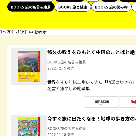
BOOKS 旅の名言＆絶景
BOOKS 旅と健康
BOOKS 旅の読み物
1〜20件/116件中 を表示
悠久の教えをひもとく中国のことばと絶
BOOKS 旅の名言＆絶景
2022.12.15 発売
世界を４０年以上歩いてきた「地球の歩き方
名言と癒やしの絶景集
今すぐ旅に出たくなる！地球の歩き方の
BOOKS 旅の名言＆絶景
2022.11.18 発売