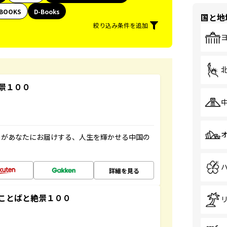
BOOKS
D-Books
国と地
絞り込み条件を追加
景１００
」があなたにお届けする、人生を輝かせる中国の
詳細を見る
ことばと絶景１００