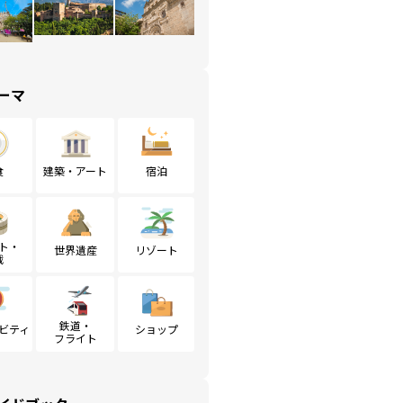
ーマ
食
建築・アート
宿泊
ト・
世界遺産
リゾート
戦
鉄道・
ビティ
ショップ
フライト