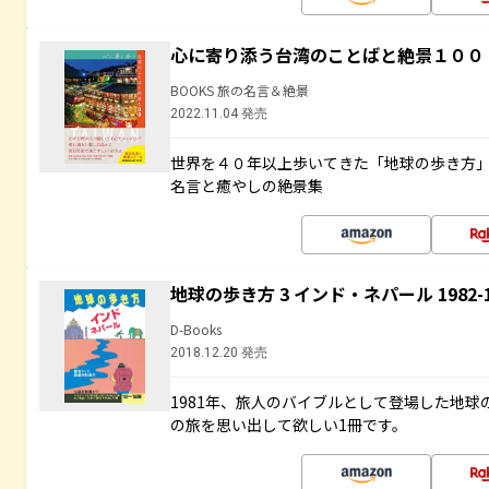
心に寄り添う台湾のことばと絶景１００
BOOKS 旅の名言＆絶景
2022.11.04 発売
世界を４０年以上歩いてきた「地球の歩き方
名言と癒やしの絶景集
地球の歩き方 3 インド・ネパール 1982
D-Books
2018.12.20 発売
1981年、旅人のバイブルとして登場した地
の旅を思い出して欲しい1冊です。