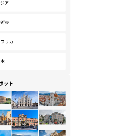
アジア
中近東
アフリカ
日本
ポット