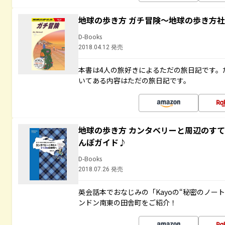
地球の歩き方 ガチ冒険～地球の歩き方
D-Books
2018.04.12 発売
本書は4人の旅好きによるただの旅日記です。
いてある内容はただの旅日記です。
地球の歩き方 カンタベリーと周辺のす
んぽガイド♪
D-Books
2018.07.26 発売
英会話本でおなじみの「Kayoの“秘密のノー
ンドン南東の田舎町をご紹介！