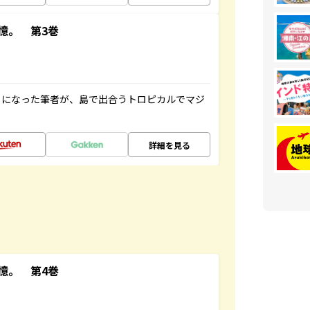
憶。 第3巻
とになった筆者が、島で出合うトロピカルでマジ
詳細を見る
憶。 第4巻