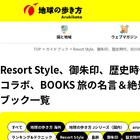
国と地域
ウェブマガジン
TOP
ガイドブック
Resort Style、御朱印、歴史時代、
Resort Style、御朱印、歴
コラボ、BOOKS 旅の名言＆絶景
ブック一覧
すべて
地球の歩き方 海外
地球の歩き方 Jシリーズ（国内）
aru
ランキング&テクニック
Resort Style
島旅
御朱印
歴史時