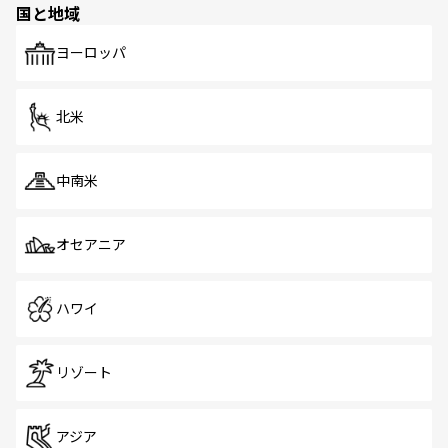
国と地域
発見がある。さらに、治安のよさや充実した公共交通機関
も、旅行者にとっては魅力的なポイント。グルメも豊富
で、ホーカーズは地元の風情を楽しめる外せないスポット
ヨーロッパ
だ。訪れる人を飽きさせないシンガポールで、多様な魅力
を体感しよう。 なお、新着のシンガポール情報は
コンテン
ツ一覧
を参照してほしい。
北米
中南米
オセアニア
ハワイ
リゾート
アジア