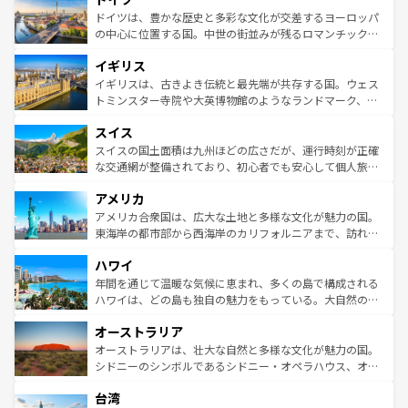
せる。地方によって風土や気候が異なるスペインはその個
聖堂、美しいビーチ、そして豊かな自然が、訪れる者を心
ドイツは、豊かな歴史と多彩な文化が交差するヨーロッパ
性で訪れる人を魅了する。 なお、新着のスペイン情報は
コ
から魅了する。また、フランスは美食の国としても知ら
の中心に位置する国。中世の街並みが残るロマンチック街
ンテンツ一覧
を参照してほしい。
れ、フランス料理はユネスコ無形文化遺産にも登録されて
道から、未来を先取りするようなモダンな都市まで多様な
イギリス
いる。シャンパンの発祥地であるランス、プロヴァンスの
顔を持つこの国は、どこを歩いても飽きることがない。ベ
香り高いラベンダー畑など、多彩な楽しみ方が可能だ。さ
ルリンの文化的活気、バイエルン州のアルプスの絶景、そ
イギリスは、古きよき伝統と最先端が共存する国。ウェス
らに、パリ以外の地域にも魅力が溢れており、どの街角に
してライン川沿いのワイン畑といった風景は必見。ビール
トミンスター寺院や大英博物館のようなランドマーク、歴
も豊かな歴史と文化が息づいている。パリ以外の個性あふ
とソーセージを味わいながら地元の人と過ごす楽しい時間
史ある大学都市、美しい丘陵地帯や牧歌的な風景など、エ
れる地方に足を運ぶとそれぞれで全く異なる文化を体験で
スイス
は、お酒好きな人にはぜひ体験してほしい。 なお、新着の
リアごとに異なる魅力がある。また、優雅なアフタヌーン
きるだろう。 なお、新着のフランス情報は
コンテンツ一覧
ドイツ情報は
コンテンツ一覧
を参照してほしい。
ティー、ビール好きにはたまらない英国パブ、サッカー観
スイスの国土面積は九州ほどの広さだが、運行時刻が正確
を参照してほしい。
戦など、本場だからこそできる体験も豊富。イギリスを旅
な交通網が整備されており、初心者でも安心して個人旅行
して楽しみつくそう。 なお、新着のイギリス情報は
コンテ
を楽しめる。日本同様に時刻表どおりの旅が可能だ。中世
アメリカ
ンツ一覧
を参照してほしい。
の建物がそのまま残る町や、スイスならではのユニークな
博物館もあり、アルプス観光だけでなく町歩きも満喫する
アメリカ合衆国は、広大な土地と多様な文化が魅力の国。
ことができる。国民の所得が高いため物価も高いが、旅行
東海岸の都市部から西海岸のカリフォルニアまで、訪れる
者向けの交通パス提供のサービスもあり、うまく活用すれ
場所ごとに異なる風景と体験が待っている。ニューヨーク
ハワイ
ば市内交通費無料で観光を楽しむこともできる。 なお、新
のような巨大都市は、観光、ショッピング、エンターテイ
着のスイス情報は
コンテンツ一覧
を参照してほしい。
ンメントが詰まった刺激的なスポットだ。一方、アメリカ
年間を通じて温暖な気候に恵まれ、多くの島で構成される
西部には大自然が広がり、グランドキャニオンやイエロー
ハワイは、どの島も独自の魅力をもっている。大自然の神
ストーン国立公園といった絶景が堪能できる。さらに、南
秘を感じたいなら、火山が生み出した壮大な景観を誇るハ
オーストラリア
部のニューオーリンズでは、音楽と美食が融合した独特の
ワイ島は見逃せない。また、定番の観光地といえばオアフ
文化が魅力。旅行者はアメリカの各地域で異なる魅力を楽
島だが、静かな自然を求めるならマウイ島やカウアイ島が
オーストラリアは、壮大な自然と多様な文化が魅力の国。
しみながら、その多様性と豊かな歴史を感じることができ
おすすめ。エメラルドグリーンに輝く海をはじめ、豊かな
シドニーのシンボルであるシドニー・オペラハウス、オー
るだろう。車でのロードトリップや列車の旅も、アメリカ
文化や歴史が息づいている。「アロハスピリット」と呼ば
ストラリア東海岸北部に広がる大サンゴ礁地帯グレートバ
ならではの贅沢な旅のスタイルだ。 なお、新着のアメリカ
台湾
れるおもてなしの心で訪れる人々を迎えてくれるハワイの
リアリーフや大陸中央部にそびえるウルル（エアーズロッ