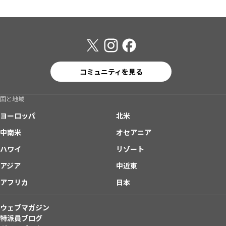
コミュニティを見る
国と地域
ヨーロッパ
北米
中南米
オセアニア
ハワイ
リゾート
アジア
中近東
アフリカ
日本
ウェブマガジン
特派員ブログ