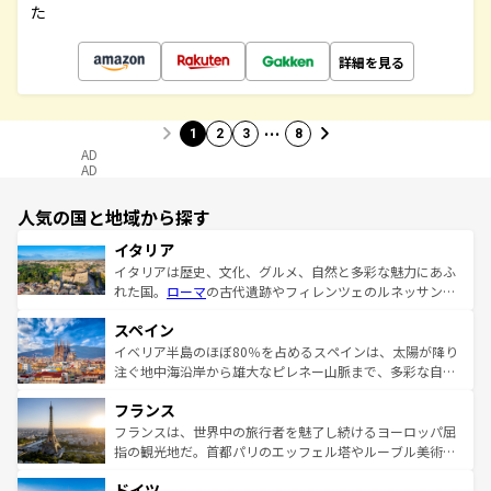
た
詳細を見る
…
1
2
3
8
AD
AD
人気の国と地域から探す
イタリア
イタリアは歴史、文化、グルメ、自然と多彩な魅力にあふ
れた国。
ローマ
の古代遺跡やフィレンツェのルネッサンス
美術、ヴェネツィアの運河など、歴史あるスポットはもち
スペイン
ろん、トスカーナの美しい田園風景やアマルフィ海岸の絶
景など、自然景観も見逃せない。観光の合間には、本場の
イベリア半島のほぼ80％を占めるスペインは、太陽が降り
ピザやパスタなど、絶品のイタリア料理を堪能することも
注ぐ地中海沿岸から雄大なピレネー山脈まで、多彩な自然
できる。朝目覚めてから夜眠るまで、すべての瞬間を楽し
と文化が詰まったヨーロッパ屈指の旅行先だ。多様な地域
フランス
ませてくれるイタリアで、忘れられない旅をしてみよう！
文化が根付くこの国では、情熱的なフラメンコ、熱気あふ
なお、新着のイタリア情報は
コンテンツ一覧
を参照してほ
れる闘牛、そして美味しいタパスが生活の一部となってい
フランスは、世界中の旅行者を魅了し続けるヨーロッパ屈
しい。
る。首都マドリードの洗練された雰囲気や、バルセロナの
指の観光地だ。首都パリのエッフェル塔やルーブル美術館
アートに溢れた街角から、地方では古代ローマ遺跡や中世
といった象徴的なスポットから、田舎町の古風な美しさま
ドイツ
の城塞都市、穏やかなビーチリゾートまで多彩な表情を見
で、幅広い魅力が詰まっている。華麗な宮殿、歴史的な大