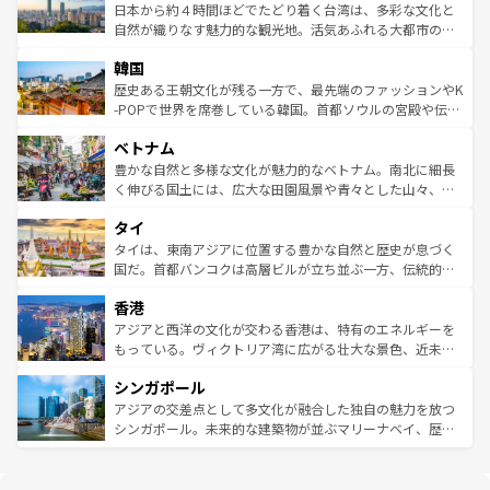
情報は
コンテンツ一覧
を参照してほしい。
人々、おいしいローカルフードやハワイアンミュージッ
ク）、タスマニアの美しい原生林やケアンズの熱帯雨林な
日本から約４時間ほどでたどり着く台湾は、多彩な文化と
ク、伝統的なフラダンスなど、すべてがハワイの魅力を彩
ど、見どころがたくさん。また、カフェやワイン、オージ
自然が織りなす魅力的な観光地。活気あふれる大都市の台
っている。訪れるたびに新しい発見と感動が待っているハ
ービーフなどの食文化も豊かで、美味しいものであふれて
北やノスタルジックな町並みが人気な九份（ジォウフェ
ワイを、存分に味わってほしい。 なお、新着のハワイ情報
韓国
いる。アクティビティも充実しており、サーフィンやダイ
ン）、静ひつな山岳地帯である台湾東部など、都市の喧騒
は
コンテンツ一覧
を参照してほしい。
ビング、ハイキングなど、アウトドア好きにはたまらな
と山間の静けさが共存しており、訪れる人に新しい発見と
歴史ある王朝文化が残る一方で、最先端のファッションやK
い。オーストラリアの多彩な魅力を存分に味わいつくそ
驚きをもたらしてくれる。また、奥深い台湾の食文化も魅
-POPで世界を席巻している韓国。首都ソウルの宮殿や伝統
う。 なお、新着のオーストラリア情報は
コンテンツ一覧
を
力で、夜市などの屋台グルメから高級料理、ヘルシーで美
家屋が並ぶエリアでは韓国の歴史と文化に浸ることがで
参照してほしい。
ベトナム
容にもいいと評判のスイーツなど、バラエティ豊かな料理
き、地方に足を延ばせば四季折々の自然美を楽しむことが
が味わえる。 なお、新着の台湾情報は
コンテンツ一覧
を参
できる。そして、キムチや焼肉、絶品のストリートフード
豊かな自然と多様な文化が魅力的なベトナム。南北に細長
照してほしい。
まで、さまざまな韓国料理が待っている。夜には、韓国な
く伸びる国土には、広大な田園風景や青々とした山々、世
らではのナイトライフも堪能できる。あたたかいホスピタ
界遺産に登録された壮大な自然景観が点在し、都市部では
タイ
リティに包まれながら、韓国の多彩な魅力を心ゆくまで味
急速な発展と共に伝統が息づく。ハノイの古い町並みやホ
わってみてほしい。 なお、新着の韓国情報は
コンテンツ一
ーチミン市のフランス統治時代の建物も、独特の雰囲気を
タイは、東南アジアに位置する豊かな自然と歴史が息づく
覧
を参照してほしい。
醸し出している。また、バラエティの豊かさとおいしさで
国だ。首都バンコクは高層ビルが立ち並ぶ一方、伝統的な
世界中の食通を魅了してやまないベトナム料理も魅力のひ
寺院や市場がいたるところに点在し、古きよき文化と現代
香港
とつ。フォーやバインミー、ベトナムコーヒーなどは、ぜ
の活気が交差している。北部ではチェンマイなどの山岳地
ひ現地で味わいたい。どの地域を訪れてもあたたかい人々
帯で自然と触れ合い、南部ではプーケットやクラビの美し
アジアと西洋の文化が交わる香港は、特有のエネルギーを
が旅行者を迎えてくれるので、きっと忘れられない旅にな
いビーチでリゾート気分を楽しむことができる。タイ料理
もっている。ヴィクトリア湾に広がる壮大な景色、近未来
るはずだ。 なお、新着のベトナム情報は
コンテンツ一覧
を
は世界的に有名で、屋台から高級レストランまで味覚を刺
的なアートスポット、そして歴史と現代が融合した町並
参照してほしい。
シンガポール
激する。気候は一年中温暖で、どの季節にも異なる楽しみ
み、どこを訪れても感動するはず。観光スポットが密集し
が待っている。親しみやすいタイの人々、仏教を中心とし
ており、効率よく見どころを回れるのも魅力。息をのむよ
アジアの交差点として多文化が融合した独自の魅力を放つ
た文化、そして多様な観光資源が、訪れる旅人を魅了し続
うな絶景から文化的な体験まで、香港を存分に楽しみ尽く
シンガポール。未来的な建築物が並ぶマリーナベイ、歴史
ける。 なお、新着のタイ情報は
コンテンツ一覧
を参照して
そう。 なお、新着の香港情報は
コンテンツ一覧
を参照して
と伝統を感じられるエスニックタウン、多数の緑豊かな公
ほしい。
ほしい。
園や自然保護区など、自然が調和した近代的な景観と文化
の多様性あふれるカラフルな町は、どこを歩いても新しい