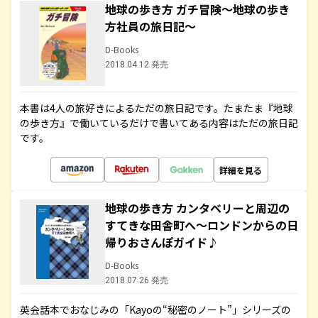
地球の歩き方 ガチ冒険～地球の歩き
方社員の旅日記～
D-Books
2018.04.12 発売
本書は4人の旅好きによるただの旅日記です。たまたま『地球
の歩き方』で働いているだけで書いてある内容はただの旅日記
です。
詳細を見る
地球の歩き方 カンタベリーと周辺の
すてきな田舎町へ～ロンドンからの日
帰りおさんぽガイド♪
D-Books
2018.07.26 発売
英会話本でおなじみの「Kayoの“秘密のノート”」シリーズの