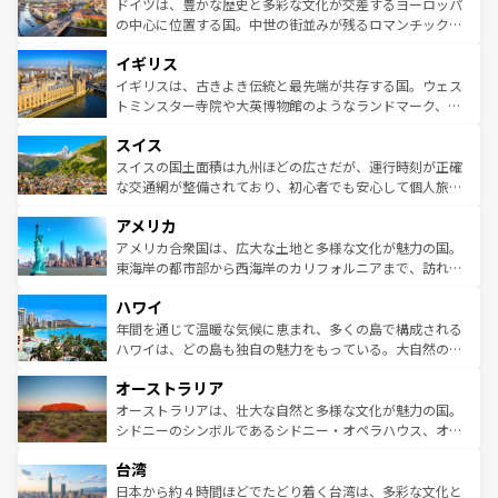
聖堂、美しいビーチ、そして豊かな自然が、訪れる者を心
ドイツは、豊かな歴史と多彩な文化が交差するヨーロッパ
ンテンツ一覧
を参照してほしい。
から魅了する。また、フランスは美食の国としても知ら
の中心に位置する国。中世の街並みが残るロマンチック街
れ、フランス料理はユネスコ無形文化遺産にも登録されて
道から、未来を先取りするようなモダンな都市まで多様な
イギリス
いる。シャンパンの発祥地であるランス、プロヴァンスの
顔を持つこの国は、どこを歩いても飽きることがない。ベ
香り高いラベンダー畑など、多彩な楽しみ方が可能だ。さ
ルリンの文化的活気、バイエルン州のアルプスの絶景、そ
イギリスは、古きよき伝統と最先端が共存する国。ウェス
らに、パリ以外の地域にも魅力が溢れており、どの街角に
してライン川沿いのワイン畑といった風景は必見。ビール
トミンスター寺院や大英博物館のようなランドマーク、歴
も豊かな歴史と文化が息づいている。パリ以外の個性あふ
とソーセージを味わいながら地元の人と過ごす楽しい時間
史ある大学都市、美しい丘陵地帯や牧歌的な風景など、エ
れる地方に足を運ぶとそれぞれで全く異なる文化を体験で
スイス
は、お酒好きな人にはぜひ体験してほしい。 なお、新着の
リアごとに異なる魅力がある。また、優雅なアフタヌーン
きるだろう。 なお、新着のフランス情報は
コンテンツ一覧
ドイツ情報は
コンテンツ一覧
を参照してほしい。
ティー、ビール好きにはたまらない英国パブ、サッカー観
スイスの国土面積は九州ほどの広さだが、運行時刻が正確
を参照してほしい。
戦など、本場だからこそできる体験も豊富。イギリスを旅
な交通網が整備されており、初心者でも安心して個人旅行
して楽しみつくそう。 なお、新着のイギリス情報は
コンテ
を楽しめる。日本同様に時刻表どおりの旅が可能だ。中世
アメリカ
ンツ一覧
を参照してほしい。
の建物がそのまま残る町や、スイスならではのユニークな
博物館もあり、アルプス観光だけでなく町歩きも満喫する
アメリカ合衆国は、広大な土地と多様な文化が魅力の国。
ことができる。国民の所得が高いため物価も高いが、旅行
東海岸の都市部から西海岸のカリフォルニアまで、訪れる
者向けの交通パス提供のサービスもあり、うまく活用すれ
場所ごとに異なる風景と体験が待っている。ニューヨーク
ハワイ
ば市内交通費無料で観光を楽しむこともできる。 なお、新
のような巨大都市は、観光、ショッピング、エンターテイ
着のスイス情報は
コンテンツ一覧
を参照してほしい。
ンメントが詰まった刺激的なスポットだ。一方、アメリカ
年間を通じて温暖な気候に恵まれ、多くの島で構成される
西部には大自然が広がり、グランドキャニオンやイエロー
ハワイは、どの島も独自の魅力をもっている。大自然の神
ストーン国立公園といった絶景が堪能できる。さらに、南
秘を感じたいなら、火山が生み出した壮大な景観を誇るハ
オーストラリア
部のニューオーリンズでは、音楽と美食が融合した独特の
ワイ島は見逃せない。また、定番の観光地といえばオアフ
文化が魅力。旅行者はアメリカの各地域で異なる魅力を楽
島だが、静かな自然を求めるならマウイ島やカウアイ島が
オーストラリアは、壮大な自然と多様な文化が魅力の国。
しみながら、その多様性と豊かな歴史を感じることができ
おすすめ。エメラルドグリーンに輝く海をはじめ、豊かな
シドニーのシンボルであるシドニー・オペラハウス、オー
るだろう。車でのロードトリップや列車の旅も、アメリカ
文化や歴史が息づいている。「アロハスピリット」と呼ば
ストラリア東海岸北部に広がる大サンゴ礁地帯グレートバ
ならではの贅沢な旅のスタイルだ。 なお、新着のアメリカ
台湾
れるおもてなしの心で訪れる人々を迎えてくれるハワイの
リアリーフや大陸中央部にそびえるウルル（エアーズロッ
情報は
コンテンツ一覧
を参照してほしい。
人々、おいしいローカルフードやハワイアンミュージッ
ク）、タスマニアの美しい原生林やケアンズの熱帯雨林な
日本から約４時間ほどでたどり着く台湾は、多彩な文化と