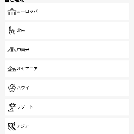
発見がある。さらに、治安のよさや充実した公共交通機関
も、旅行者にとっては魅力的なポイント。グルメも豊富
で、ホーカーズは地元の風情を楽しめる外せないスポット
ヨーロッパ
だ。訪れる人を飽きさせないシンガポールで、多様な魅力
を体感しよう。 なお、新着のシンガポール情報は
コンテン
ツ一覧
を参照してほしい。
北米
中南米
オセアニア
ハワイ
リゾート
アジア