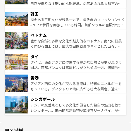
ク、伝統的なフラダンスなど、すべてがハワイの魅力を彩
ど、見どころがたくさん。また、カフェやワイン、オージ
自然が織りなす魅力的な観光地。活気あふれる大都市の台
っている。訪れるたびに新しい発見と感動が待っているハ
ービーフなどの食文化も豊かで、美味しいものであふれて
北やノスタルジックな町並みが人気な九份（ジォウフェ
ワイを、存分に味わってほしい。 なお、新着のハワイ情報
韓国
いる。アクティビティも充実しており、サーフィンやダイ
ン）、静ひつな山岳地帯である台湾東部など、都市の喧騒
は
コンテンツ一覧
を参照してほしい。
ビング、ハイキングなど、アウトドア好きにはたまらな
と山間の静けさが共存しており、訪れる人に新しい発見と
歴史ある王朝文化が残る一方で、最先端のファッションやK
い。オーストラリアの多彩な魅力を存分に味わいつくそ
驚きをもたらしてくれる。また、奥深い台湾の食文化も魅
-POPで世界を席巻している韓国。首都ソウルの宮殿や伝統
う。 なお、新着のオーストラリア情報は
コンテンツ一覧
を
力で、夜市などの屋台グルメから高級料理、ヘルシーで美
家屋が並ぶエリアでは韓国の歴史と文化に浸ることがで
参照してほしい。
ベトナム
容にもいいと評判のスイーツなど、バラエティ豊かな料理
き、地方に足を延ばせば四季折々の自然美を楽しむことが
が味わえる。 なお、新着の台湾情報は
コンテンツ一覧
を参
できる。そして、キムチや焼肉、絶品のストリートフード
豊かな自然と多様な文化が魅力的なベトナム。南北に細長
照してほしい。
まで、さまざまな韓国料理が待っている。夜には、韓国な
く伸びる国土には、広大な田園風景や青々とした山々、世
らではのナイトライフも堪能できる。あたたかいホスピタ
界遺産に登録された壮大な自然景観が点在し、都市部では
タイ
リティに包まれながら、韓国の多彩な魅力を心ゆくまで味
急速な発展と共に伝統が息づく。ハノイの古い町並みやホ
わってみてほしい。 なお、新着の韓国情報は
コンテンツ一
ーチミン市のフランス統治時代の建物も、独特の雰囲気を
タイは、東南アジアに位置する豊かな自然と歴史が息づく
覧
を参照してほしい。
醸し出している。また、バラエティの豊かさとおいしさで
国だ。首都バンコクは高層ビルが立ち並ぶ一方、伝統的な
世界中の食通を魅了してやまないベトナム料理も魅力のひ
寺院や市場がいたるところに点在し、古きよき文化と現代
香港
とつ。フォーやバインミー、ベトナムコーヒーなどは、ぜ
の活気が交差している。北部ではチェンマイなどの山岳地
ひ現地で味わいたい。どの地域を訪れてもあたたかい人々
帯で自然と触れ合い、南部ではプーケットやクラビの美し
アジアと西洋の文化が交わる香港は、特有のエネルギーを
が旅行者を迎えてくれるので、きっと忘れられない旅にな
いビーチでリゾート気分を楽しむことができる。タイ料理
もっている。ヴィクトリア湾に広がる壮大な景色、近未来
るはずだ。 なお、新着のベトナム情報は
コンテンツ一覧
を
は世界的に有名で、屋台から高級レストランまで味覚を刺
的なアートスポット、そして歴史と現代が融合した町並
参照してほしい。
シンガポール
激する。気候は一年中温暖で、どの季節にも異なる楽しみ
み、どこを訪れても感動するはず。観光スポットが密集し
が待っている。親しみやすいタイの人々、仏教を中心とし
ており、効率よく見どころを回れるのも魅力。息をのむよ
アジアの交差点として多文化が融合した独自の魅力を放つ
た文化、そして多様な観光資源が、訪れる旅人を魅了し続
うな絶景から文化的な体験まで、香港を存分に楽しみ尽く
シンガポール。未来的な建築物が並ぶマリーナベイ、歴史
ける。 なお、新着のタイ情報は
コンテンツ一覧
を参照して
そう。 なお、新着の香港情報は
コンテンツ一覧
を参照して
と伝統を感じられるエスニックタウン、多数の緑豊かな公
ほしい。
ほしい。
園や自然保護区など、自然が調和した近代的な景観と文化
の多様性あふれるカラフルな町は、どこを歩いても新しい
国と地域