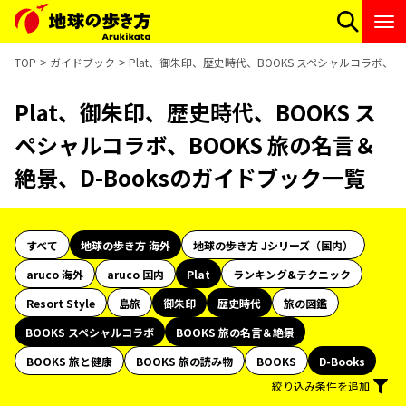
TOP
ガイドブック
Plat、御朱印、歴史時代、BOOKS スペシャルコラボ、B
Plat、御朱印、歴史時代、BOOKS ス
ペシャルコラボ、BOOKS 旅の名言＆
絶景、D-Booksのガイドブック一覧
すべて
地球の歩き方 海外
地球の歩き方 Jシリーズ（国内）
aruco 海外
aruco 国内
Plat
ランキング&テクニック
Resort Style
島旅
御朱印
歴史時代
旅の図鑑
BOOKS スペシャルコラボ
BOOKS 旅の名言＆絶景
BOOKS 旅と健康
BOOKS 旅の読み物
BOOKS
D-Books
絞り込み条件を追加