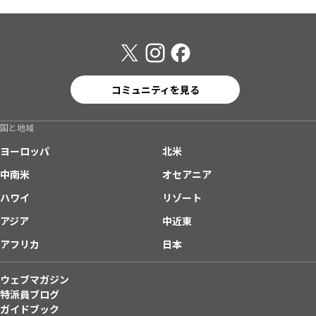
コミュニティを見る
国と地域
ヨーロッパ
北米
中南米
オセアニア
ハワイ
リゾート
アジア
中近東
アフリカ
日本
ウェブマガジン
特派員ブログ
ガイドブック