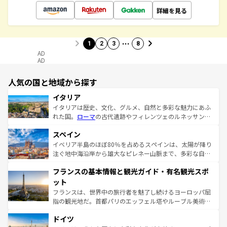
詳細を見る
…
1
2
3
8
AD
AD
人気の国と地域から探す
イタリア
イタリアは歴史、文化、グルメ、自然と多彩な魅力にあふ
れた国。
ローマ
の古代遺跡やフィレンツェのルネッサンス
美術、ヴェネツィアの運河など、歴史あるスポットはもち
スペイン
ろん、トスカーナの美しい田園風景やアマルフィ海岸の絶
景など、自然景観も見逃せない。観光の合間には、本場の
イベリア半島のほぼ80％を占めるスペインは、太陽が降り
ピザやパスタなど、絶品のイタリア料理を堪能することも
注ぐ地中海沿岸から雄大なピレネー山脈まで、多彩な自然
できる。朝目覚めてから夜眠るまで、すべての瞬間を楽し
と文化が詰まったヨーロッパ屈指の旅行先だ。多様な地域
フランスの基本情報と観光ガイド・有名観光スポ
ませてくれるイタリアで、忘れられない旅をしてみよう！
文化が根付くこの国では、情熱的なフラメンコ、熱気あふ
なお、新着のイタリア情報は
コンテンツ一覧
を参照してほ
れる闘牛、そして美味しいタパスが生活の一部となってい
ット
しい。
る。首都マドリードの洗練された雰囲気や、バルセロナの
フランスは、世界中の旅行者を魅了し続けるヨーロッパ屈
アートに溢れた街角から、地方では古代ローマ遺跡や中世
指の観光地だ。首都パリのエッフェル塔やルーブル美術館
の城塞都市、穏やかなビーチリゾートまで多彩な表情を見
といった象徴的なスポットから、田舎町の古風な美しさま
せる。地方によって風土や気候が異なるスペインはその個
ドイツ
で、幅広い魅力が詰まっている。華麗な宮殿、歴史的な大
性で訪れる人を魅了する。 なお、新着のスペイン情報は
コ