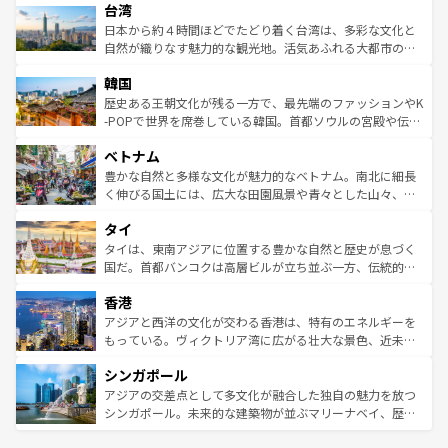
ならではの贅沢な旅のスタイルだ。 なお、新着のアメリカ
台湾
れるおもてなしの心で訪れる人々を迎えてくれるハワイの
リアリーフや大陸中央部にそびえるウルル（エアーズロッ
情報は
コンテンツ一覧
を参照してほしい。
人々、おいしいローカルフードやハワイアンミュージッ
ク）、タスマニアの美しい原生林やケアンズの熱帯雨林な
日本から約４時間ほどでたどり着く台湾は、多彩な文化と
ク、伝統的なフラダンスなど、すべてがハワイの魅力を彩
ど、見どころがたくさん。また、カフェやワイン、オージ
自然が織りなす魅力的な観光地。活気あふれる大都市の台
っている。訪れるたびに新しい発見と感動が待っているハ
ービーフなどの食文化も豊かで、美味しいものであふれて
北やノスタルジックな町並みが人気な九份（ジォウフェ
ワイを、存分に味わってほしい。 なお、新着のハワイ情報
韓国
いる。アクティビティも充実しており、サーフィンやダイ
ン）、静ひつな山岳地帯である台湾東部など、都市の喧騒
は
コンテンツ一覧
を参照してほしい。
ビング、ハイキングなど、アウトドア好きにはたまらな
と山間の静けさが共存しており、訪れる人に新しい発見と
歴史ある王朝文化が残る一方で、最先端のファッションやK
い。オーストラリアの多彩な魅力を存分に味わいつくそ
驚きをもたらしてくれる。また、奥深い台湾の食文化も魅
-POPで世界を席巻している韓国。首都ソウルの宮殿や伝統
う。 なお、新着のオーストラリア情報は
コンテンツ一覧
を
力で、夜市などの屋台グルメから高級料理、ヘルシーで美
家屋が並ぶエリアでは韓国の歴史と文化に浸ることがで
参照してほしい。
ベトナム
容にもいいと評判のスイーツなど、バラエティ豊かな料理
き、地方に足を延ばせば四季折々の自然美を楽しむことが
が味わえる。 なお、新着の台湾情報は
コンテンツ一覧
を参
できる。そして、キムチや焼肉、絶品のストリートフード
豊かな自然と多様な文化が魅力的なベトナム。南北に細長
照してほしい。
まで、さまざまな韓国料理が待っている。夜には、韓国な
く伸びる国土には、広大な田園風景や青々とした山々、世
らではのナイトライフも堪能できる。あたたかいホスピタ
界遺産に登録された壮大な自然景観が点在し、都市部では
タイ
リティに包まれながら、韓国の多彩な魅力を心ゆくまで味
急速な発展と共に伝統が息づく。ハノイの古い町並みやホ
わってみてほしい。 なお、新着の韓国情報は
コンテンツ一
ーチミン市のフランス統治時代の建物も、独特の雰囲気を
タイは、東南アジアに位置する豊かな自然と歴史が息づく
覧
を参照してほしい。
醸し出している。また、バラエティの豊かさとおいしさで
国だ。首都バンコクは高層ビルが立ち並ぶ一方、伝統的な
世界中の食通を魅了してやまないベトナム料理も魅力のひ
寺院や市場がいたるところに点在し、古きよき文化と現代
香港
とつ。フォーやバインミー、ベトナムコーヒーなどは、ぜ
の活気が交差している。北部ではチェンマイなどの山岳地
ひ現地で味わいたい。どの地域を訪れてもあたたかい人々
帯で自然と触れ合い、南部ではプーケットやクラビの美し
アジアと西洋の文化が交わる香港は、特有のエネルギーを
が旅行者を迎えてくれるので、きっと忘れられない旅にな
いビーチでリゾート気分を楽しむことができる。タイ料理
もっている。ヴィクトリア湾に広がる壮大な景色、近未来
るはずだ。 なお、新着のベトナム情報は
コンテンツ一覧
を
は世界的に有名で、屋台から高級レストランまで味覚を刺
的なアートスポット、そして歴史と現代が融合した町並
参照してほしい。
シンガポール
激する。気候は一年中温暖で、どの季節にも異なる楽しみ
み、どこを訪れても感動するはず。観光スポットが密集し
が待っている。親しみやすいタイの人々、仏教を中心とし
ており、効率よく見どころを回れるのも魅力。息をのむよ
アジアの交差点として多文化が融合した独自の魅力を放つ
た文化、そして多様な観光資源が、訪れる旅人を魅了し続
うな絶景から文化的な体験まで、香港を存分に楽しみ尽く
シンガポール。未来的な建築物が並ぶマリーナベイ、歴史
ける。 なお、新着のタイ情報は
コンテンツ一覧
を参照して
そう。 なお、新着の香港情報は
コンテンツ一覧
を参照して
と伝統を感じられるエスニックタウン、多数の緑豊かな公
ほしい。
ほしい。