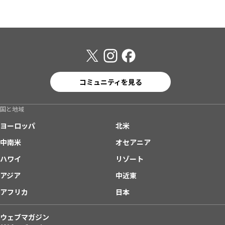
コミュニティを見る
国と地域
ヨーロッパ
北米
中南米
オセアニア
ハワイ
リゾート
アジア
中近東
アフリカ
日本
ウェブマガジン