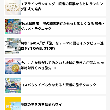
エアラインランキング 読者の投票をもとにランキン
グ形式で発表
Next韓国旅 次の韓国旅行がもっと楽しくなる 旅先・
グルメ・テクニック
旬な“あの人”が「旅」をテーマに語るインタビュー連
載 MY TRAVEL STORY
今、こんな旅がしてみたい！地球の歩き方が選ぶ2026
年絶対行くべき旅先30
コスパもタイパもかなえる！賢者の旅テクニック
地球の歩き方♥偏愛ハワイ