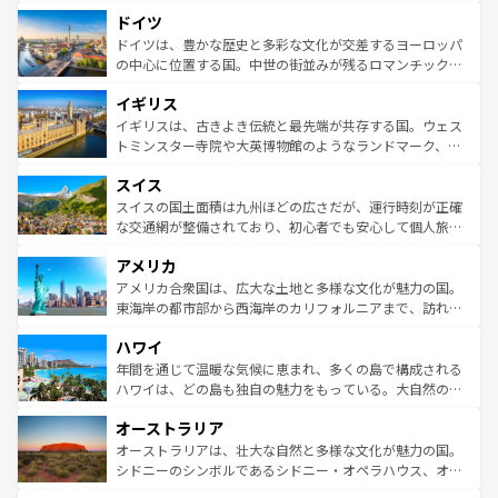
といった象徴的なスポットから、田舎町の古風な美しさま
せる。地方によって風土や気候が異なるスペインはその個
ドイツ
で、幅広い魅力が詰まっている。華麗な宮殿、歴史的な大
性で訪れる人を魅了する。 なお、新着のスペイン情報は
コ
聖堂、美しいビーチ、そして豊かな自然が、訪れる者を心
ドイツは、豊かな歴史と多彩な文化が交差するヨーロッパ
ンテンツ一覧
を参照してほしい。
から魅了する。また、フランスは美食の国としても知ら
の中心に位置する国。中世の街並みが残るロマンチック街
れ、フランス料理はユネスコ無形文化遺産にも登録されて
道から、未来を先取りするようなモダンな都市まで多様な
イギリス
いる。シャンパンの発祥地であるランス、プロヴァンスの
顔を持つこの国は、どこを歩いても飽きることがない。ベ
香り高いラベンダー畑など、多彩な楽しみ方が可能だ。さ
ルリンの文化的活気、バイエルン州のアルプスの絶景、そ
イギリスは、古きよき伝統と最先端が共存する国。ウェス
らに、パリ以外の地域にも魅力が溢れており、どの街角に
してライン川沿いのワイン畑といった風景は必見。ビール
トミンスター寺院や大英博物館のようなランドマーク、歴
も豊かな歴史と文化が息づいている。パリ以外の個性あふ
とソーセージを味わいながら地元の人と過ごす楽しい時間
史ある大学都市、美しい丘陵地帯や牧歌的な風景など、エ
れる地方に足を運ぶとそれぞれで全く異なる文化を体験で
スイス
は、お酒好きな人にはぜひ体験してほしい。 なお、新着の
リアごとに異なる魅力がある。また、優雅なアフタヌーン
きるだろう。 なお、新着のフランス情報は
コンテンツ一覧
ドイツ情報は
コンテンツ一覧
を参照してほしい。
ティー、ビール好きにはたまらない英国パブ、サッカー観
スイスの国土面積は九州ほどの広さだが、運行時刻が正確
を参照してほしい。
戦など、本場だからこそできる体験も豊富。イギリスを旅
な交通網が整備されており、初心者でも安心して個人旅行
して楽しみつくそう。 なお、新着のイギリス情報は
コンテ
を楽しめる。日本同様に時刻表どおりの旅が可能だ。中世
アメリカ
ンツ一覧
を参照してほしい。
の建物がそのまま残る町や、スイスならではのユニークな
博物館もあり、アルプス観光だけでなく町歩きも満喫する
アメリカ合衆国は、広大な土地と多様な文化が魅力の国。
ことができる。国民の所得が高いため物価も高いが、旅行
東海岸の都市部から西海岸のカリフォルニアまで、訪れる
者向けの交通パス提供のサービスもあり、うまく活用すれ
場所ごとに異なる風景と体験が待っている。ニューヨーク
ハワイ
ば市内交通費無料で観光を楽しむこともできる。 なお、新
のような巨大都市は、観光、ショッピング、エンターテイ
着のスイス情報は
コンテンツ一覧
を参照してほしい。
ンメントが詰まった刺激的なスポットだ。一方、アメリカ
年間を通じて温暖な気候に恵まれ、多くの島で構成される
西部には大自然が広がり、グランドキャニオンやイエロー
ハワイは、どの島も独自の魅力をもっている。大自然の神
ストーン国立公園といった絶景が堪能できる。さらに、南
秘を感じたいなら、火山が生み出した壮大な景観を誇るハ
オーストラリア
部のニューオーリンズでは、音楽と美食が融合した独特の
ワイ島は見逃せない。また、定番の観光地といえばオアフ
文化が魅力。旅行者はアメリカの各地域で異なる魅力を楽
島だが、静かな自然を求めるならマウイ島やカウアイ島が
オーストラリアは、壮大な自然と多様な文化が魅力の国。
しみながら、その多様性と豊かな歴史を感じることができ
おすすめ。エメラルドグリーンに輝く海をはじめ、豊かな
シドニーのシンボルであるシドニー・オペラハウス、オー
るだろう。車でのロードトリップや列車の旅も、アメリカ
文化や歴史が息づいている。「アロハスピリット」と呼ば
ストラリア東海岸北部に広がる大サンゴ礁地帯グレートバ