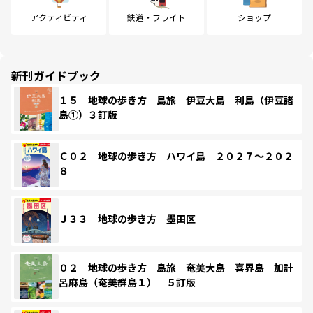
アクティビティ
鉄道・フライト
ショップ
新刊ガイドブック
１５ 地球の歩き方 島旅 伊豆大島 利島（伊豆諸
島①）３訂版
Ｃ０２ 地球の歩き方 ハワイ島 ２０２７～２０２
８
Ｊ３３ 地球の歩き方 墨田区
０２ 地球の歩き方 島旅 奄美大島 喜界島 加計
呂麻島（奄美群島１） ５訂版