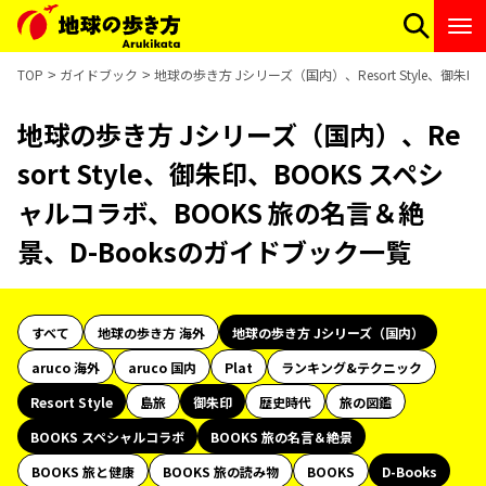
TOP
ガイドブック
地球の歩き方 Jシリーズ（国内）、Resort Style、御
地球の歩き方 Jシリーズ（国内）、Re
sort Style、御朱印、BOOKS スペシ
ャルコラボ、BOOKS 旅の名言＆絶
景、D-Booksのガイドブック一覧
すべて
地球の歩き方 海外
地球の歩き方 Jシリーズ（国内）
aruco 海外
aruco 国内
Plat
ランキング&テクニック
Resort Style
島旅
御朱印
歴史時代
旅の図鑑
BOOKS スペシャルコラボ
BOOKS 旅の名言＆絶景
BOOKS 旅と健康
BOOKS 旅の読み物
BOOKS
D-Books