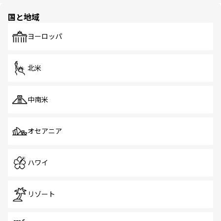
園や自然保護区など、自然が調和した近代的な景観と文化
の多様性あふれるカラフルな町は、どこを歩いても新しい
国と地域
発見がある。さらに、治安のよさや充実した公共交通機関
も、旅行者にとっては魅力的なポイント。グルメも豊富
で、ホーカーズは地元の風情を楽しめる外せないスポット
ヨーロッパ
だ。訪れる人を飽きさせないシンガポールで、多様な魅力
を体感しよう。 なお、新着のシンガポール情報は
コンテン
ツ一覧
を参照してほしい。
北米
中南米
オセアニア
ハワイ
リゾート