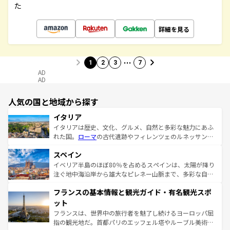
た
詳細を見る
…
1
2
3
7
AD
AD
人気の国と地域から探す
イタリア
イタリアは歴史、文化、グルメ、自然と多彩な魅力にあふ
れた国。
ローマ
の古代遺跡やフィレンツェのルネッサンス
美術、ヴェネツィアの運河など、歴史あるスポットはもち
スペイン
ろん、トスカーナの美しい田園風景やアマルフィ海岸の絶
景など、自然景観も見逃せない。観光の合間には、本場の
イベリア半島のほぼ80％を占めるスペインは、太陽が降り
ピザやパスタなど、絶品のイタリア料理を堪能することも
注ぐ地中海沿岸から雄大なピレネー山脈まで、多彩な自然
できる。朝目覚めてから夜眠るまで、すべての瞬間を楽し
と文化が詰まったヨーロッパ屈指の旅行先だ。多様な地域
フランスの基本情報と観光ガイド・有名観光スポ
ませてくれるイタリアで、忘れられない旅をしてみよう！
文化が根付くこの国では、情熱的なフラメンコ、熱気あふ
なお、新着のイタリア情報は
コンテンツ一覧
を参照してほ
れる闘牛、そして美味しいタパスが生活の一部となってい
ット
しい。
る。首都マドリードの洗練された雰囲気や、バルセロナの
フランスは、世界中の旅行者を魅了し続けるヨーロッパ屈
アートに溢れた街角から、地方では古代ローマ遺跡や中世
指の観光地だ。首都パリのエッフェル塔やルーブル美術館
の城塞都市、穏やかなビーチリゾートまで多彩な表情を見