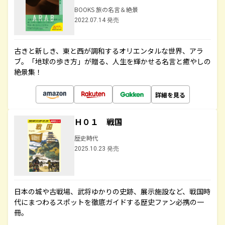
BOOKS 旅の名言＆絶景
2022.07.14 発売
古きと新しき、東と西が調和するオリエンタルな世界、アラ
ブ。「地球の歩き方」が贈る、人生を輝かせる名言と癒やしの
絶景集！
詳細を見る
Ｈ０１ 戦国
歴史時代
2025.10.23 発売
日本の城や古戦場、武将ゆかりの史跡、展示施設など、戦国時
代にまつわるスポットを徹底ガイドする歴史ファン必携の一
冊。