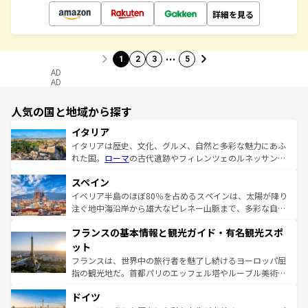
詳細を見る
…
1
2
3
5
AD
AD
人気の国と地域から探す
イタリア
イタリアは歴史、文化、グルメ、自然と多彩な魅力にあふ
れた国。
ローマ
の古代遺跡やフィレンツェのルネッサンス
美術、ヴェネツィアの運河など、歴史あるスポットはもち
スペイン
ろん、トスカーナの美しい田園風景やアマルフィ海岸の絶
景など、自然景観も見逃せない。観光の合間には、本場の
イベリア半島のほぼ80％を占めるスペインは、太陽が降り
ピザやパスタなど、絶品のイタリア料理を堪能することも
注ぐ地中海沿岸から雄大なピレネー山脈まで、多彩な自然
できる。朝目覚めてから夜眠るまで、すべての瞬間を楽し
と文化が詰まったヨーロッパ屈指の旅行先だ。多様な地域
フランスの基本情報と観光ガイド・有名観光スポ
ませてくれるイタリアで、忘れられない旅をしてみよう！
文化が根付くこの国では、情熱的なフラメンコ、熱気あふ
なお、新着のイタリア情報は
コンテンツ一覧
を参照してほ
れる闘牛、そして美味しいタパスが生活の一部となってい
ット
しい。
る。首都マドリードの洗練された雰囲気や、バルセロナの
フランスは、世界中の旅行者を魅了し続けるヨーロッパ屈
アートに溢れた街角から、地方では古代ローマ遺跡や中世
指の観光地だ。首都パリのエッフェル塔やルーブル美術館
の城塞都市、穏やかなビーチリゾートまで多彩な表情を見
といった象徴的なスポットから、田舎町の古風な美しさま
せる。地方によって風土や気候が異なるスペインはその個
ドイツ
で、幅広い魅力が詰まっている。華麗な宮殿、歴史的な大
性で訪れる人を魅了する。 なお、新着のスペイン情報は
コ