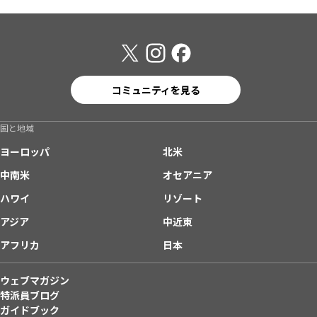
コミュニティを見る
国と地域
ヨーロッパ
北米
中南米
オセアニア
ハワイ
リゾート
アジア
中近東
アフリカ
日本
ウェブマガジン
特派員ブログ
ガイドブック