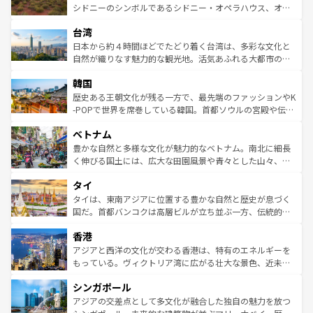
しみながら、その多様性と豊かな歴史を感じることができ
おすすめ。エメラルドグリーンに輝く海をはじめ、豊かな
シドニーのシンボルであるシドニー・オペラハウス、オー
るだろう。車でのロードトリップや列車の旅も、アメリカ
文化や歴史が息づいている。「アロハスピリット」と呼ば
ストラリア東海岸北部に広がる大サンゴ礁地帯グレートバ
ならではの贅沢な旅のスタイルだ。 なお、新着のアメリカ
台湾
れるおもてなしの心で訪れる人々を迎えてくれるハワイの
リアリーフや大陸中央部にそびえるウルル（エアーズロッ
情報は
コンテンツ一覧
を参照してほしい。
人々、おいしいローカルフードやハワイアンミュージッ
ク）、タスマニアの美しい原生林やケアンズの熱帯雨林な
日本から約４時間ほどでたどり着く台湾は、多彩な文化と
ク、伝統的なフラダンスなど、すべてがハワイの魅力を彩
ど、見どころがたくさん。また、カフェやワイン、オージ
自然が織りなす魅力的な観光地。活気あふれる大都市の台
っている。訪れるたびに新しい発見と感動が待っているハ
ービーフなどの食文化も豊かで、美味しいものであふれて
北やノスタルジックな町並みが人気な九份（ジォウフェ
ワイを、存分に味わってほしい。 なお、新着のハワイ情報
韓国
いる。アクティビティも充実しており、サーフィンやダイ
ン）、静ひつな山岳地帯である台湾東部など、都市の喧騒
は
コンテンツ一覧
を参照してほしい。
ビング、ハイキングなど、アウトドア好きにはたまらな
と山間の静けさが共存しており、訪れる人に新しい発見と
歴史ある王朝文化が残る一方で、最先端のファッションやK
い。オーストラリアの多彩な魅力を存分に味わいつくそ
驚きをもたらしてくれる。また、奥深い台湾の食文化も魅
-POPで世界を席巻している韓国。首都ソウルの宮殿や伝統
う。 なお、新着のオーストラリア情報は
コンテンツ一覧
を
力で、夜市などの屋台グルメから高級料理、ヘルシーで美
家屋が並ぶエリアでは韓国の歴史と文化に浸ることがで
参照してほしい。
ベトナム
容にもいいと評判のスイーツなど、バラエティ豊かな料理
き、地方に足を延ばせば四季折々の自然美を楽しむことが
が味わえる。 なお、新着の台湾情報は
コンテンツ一覧
を参
できる。そして、キムチや焼肉、絶品のストリートフード
豊かな自然と多様な文化が魅力的なベトナム。南北に細長
照してほしい。
まで、さまざまな韓国料理が待っている。夜には、韓国な
く伸びる国土には、広大な田園風景や青々とした山々、世
らではのナイトライフも堪能できる。あたたかいホスピタ
界遺産に登録された壮大な自然景観が点在し、都市部では
タイ
リティに包まれながら、韓国の多彩な魅力を心ゆくまで味
急速な発展と共に伝統が息づく。ハノイの古い町並みやホ
わってみてほしい。 なお、新着の韓国情報は
コンテンツ一
ーチミン市のフランス統治時代の建物も、独特の雰囲気を
タイは、東南アジアに位置する豊かな自然と歴史が息づく
覧
を参照してほしい。
醸し出している。また、バラエティの豊かさとおいしさで
国だ。首都バンコクは高層ビルが立ち並ぶ一方、伝統的な
世界中の食通を魅了してやまないベトナム料理も魅力のひ
寺院や市場がいたるところに点在し、古きよき文化と現代
香港
とつ。フォーやバインミー、ベトナムコーヒーなどは、ぜ
の活気が交差している。北部ではチェンマイなどの山岳地
ひ現地で味わいたい。どの地域を訪れてもあたたかい人々
帯で自然と触れ合い、南部ではプーケットやクラビの美し
アジアと西洋の文化が交わる香港は、特有のエネルギーを
が旅行者を迎えてくれるので、きっと忘れられない旅にな
いビーチでリゾート気分を楽しむことができる。タイ料理
もっている。ヴィクトリア湾に広がる壮大な景色、近未来
るはずだ。 なお、新着のベトナム情報は
コンテンツ一覧
を
は世界的に有名で、屋台から高級レストランまで味覚を刺
的なアートスポット、そして歴史と現代が融合した町並
参照してほしい。
シンガポール
激する。気候は一年中温暖で、どの季節にも異なる楽しみ
み、どこを訪れても感動するはず。観光スポットが密集し
が待っている。親しみやすいタイの人々、仏教を中心とし
ており、効率よく見どころを回れるのも魅力。息をのむよ
アジアの交差点として多文化が融合した独自の魅力を放つ
た文化、そして多様な観光資源が、訪れる旅人を魅了し続
うな絶景から文化的な体験まで、香港を存分に楽しみ尽く