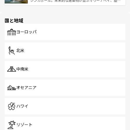
シンガポール。未来的な建築物が並ぶマリーナベイ、歴史
ける。 なお、新着のタイ情報は
コンテンツ一覧
を参照して
そう。 なお、新着の香港情報は
コンテンツ一覧
を参照して
と伝統を感じられるエスニックタウン、多数の緑豊かな公
ほしい。
ほしい。
園や自然保護区など、自然が調和した近代的な景観と文化
の多様性あふれるカラフルな町は、どこを歩いても新しい
国と地域
発見がある。さらに、治安のよさや充実した公共交通機関
も、旅行者にとっては魅力的なポイント。グルメも豊富
で、ホーカーズは地元の風情を楽しめる外せないスポット
ヨーロッパ
だ。訪れる人を飽きさせないシンガポールで、多様な魅力
を体感しよう。 なお、新着のシンガポール情報は
コンテン
ツ一覧
を参照してほしい。
北米
中南米
オセアニア
ハワイ
リゾート