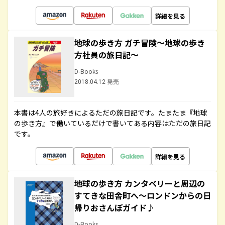
詳細を見る
地球の歩き方 ガチ冒険～地球の歩き
方社員の旅日記～
D-Books
2018.04.12 発売
本書は4人の旅好きによるただの旅日記です。たまたま『地球
の歩き方』で働いているだけで書いてある内容はただの旅日記
です。
詳細を見る
地球の歩き方 カンタベリーと周辺の
すてきな田舎町へ～ロンドンからの日
帰りおさんぽガイド♪
D-Books