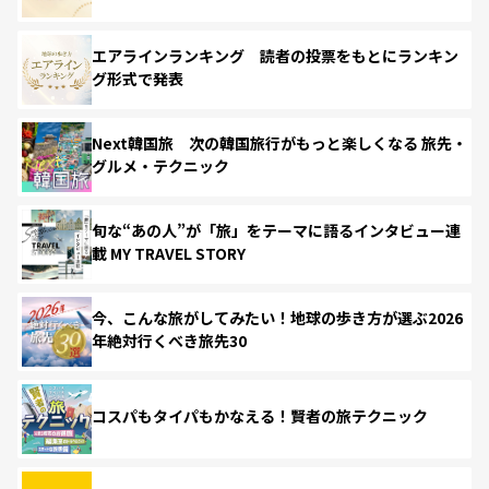
エアラインランキング 読者の投票をもとにランキン
グ形式で発表
Next韓国旅 次の韓国旅行がもっと楽しくなる 旅先・
グルメ・テクニック
旬な“あの人”が「旅」をテーマに語るインタビュー連
載 MY TRAVEL STORY
今、こんな旅がしてみたい！地球の歩き方が選ぶ2026
年絶対行くべき旅先30
コスパもタイパもかなえる！賢者の旅テクニック