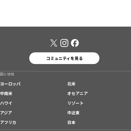
コミュニティを見る
国と地域
ヨーロッパ
北米
中南米
オセアニア
ハワイ
リゾート
アジア
中近東
アフリカ
日本