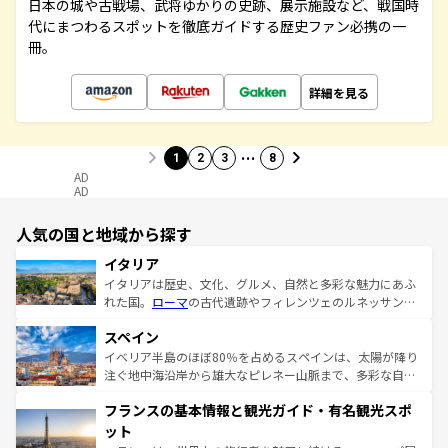
日本の城や古戦場、武将ゆかりの史跡、展示施設など、戦国時
代にまつわるスポットを徹底ガイドする歴史ファン必携の一
冊。
詳細を見る
…
1
2
3
8
AD
AD
人気の国と地域から探す
イタリア
イタリアは歴史、文化、グルメ、自然と多彩な魅力にあふ
れた国。
ローマ
の古代遺跡やフィレンツェのルネッサンス
美術、ヴェネツィアの運河など、歴史あるスポットはもち
スペイン
ろん、トスカーナの美しい田園風景やアマルフィ海岸の絶
景など、自然景観も見逃せない。観光の合間には、本場の
イベリア半島のほぼ80％を占めるスペインは、太陽が降り
ピザやパスタなど、絶品のイタリア料理を堪能することも
注ぐ地中海沿岸から雄大なピレネー山脈まで、多彩な自然
できる。朝目覚めてから夜眠るまで、すべての瞬間を楽し
と文化が詰まったヨーロッパ屈指の旅行先だ。多様な地域
フランスの基本情報と観光ガイド・有名観光スポ
ませてくれるイタリアで、忘れられない旅をしてみよう！
文化が根付くこの国では、情熱的なフラメンコ、熱気あふ
なお、新着のイタリア情報は
コンテンツ一覧
を参照してほ
れる闘牛、そして美味しいタパスが生活の一部となってい
ット
しい。
る。首都マドリードの洗練された雰囲気や、バルセロナの