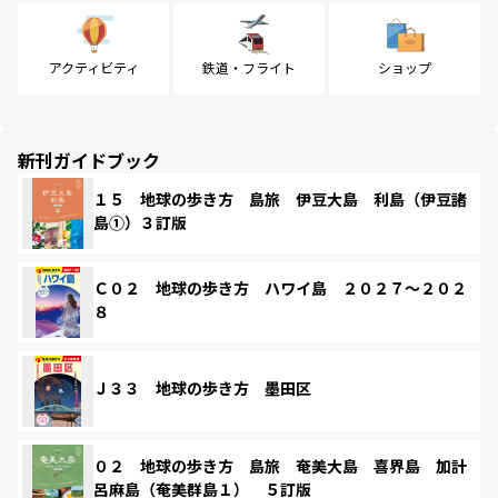
アクティビティ
鉄道・フライト
ショップ
新刊ガイドブック
１５ 地球の歩き方 島旅 伊豆大島 利島（伊豆諸
島①）３訂版
Ｃ０２ 地球の歩き方 ハワイ島 ２０２７～２０２
８
Ｊ３３ 地球の歩き方 墨田区
０２ 地球の歩き方 島旅 奄美大島 喜界島 加計
呂麻島（奄美群島１） ５訂版