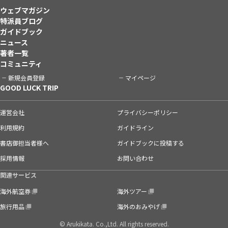
ウェブマガジン
特派員ブログ
ガイドブック
ニュース
著者一覧
コミュニティ
新規会員登録
マイページ
GOOD LUCK TRIP
運営会社
プライバシーポリシー
利用規約
ガイドライン
書店御担当者様へ
ガイドブックに投稿する
採用情報
お問い合わせ
関連サービス
海外航空券
海外ツアー
旅行用品
海外のおみやげ
© Arukikata. Co.,Ltd. All rights reserved.