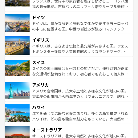
フランスは、世界中の旅行者を魅了し続けるヨーロッパ屈
アートに溢れた街角から、地方では古代ローマ遺跡や中世
指の観光地だ。首都パリのエッフェル塔やルーブル美術館
の城塞都市、穏やかなビーチリゾートまで多彩な表情を見
といった象徴的なスポットから、田舎町の古風な美しさま
せる。地方によって風土や気候が異なるスペインはその個
ドイツ
で、幅広い魅力が詰まっている。華麗な宮殿、歴史的な大
性で訪れる人を魅了する。 なお、新着のスペイン情報は
コ
聖堂、美しいビーチ、そして豊かな自然が、訪れる者を心
ドイツは、豊かな歴史と多彩な文化が交差するヨーロッパ
ンテンツ一覧
を参照してほしい。
から魅了する。また、フランスは美食の国としても知ら
の中心に位置する国。中世の街並みが残るロマンチック街
れ、フランス料理はユネスコ無形文化遺産にも登録されて
道から、未来を先取りするようなモダンな都市まで多様な
イギリス
いる。シャンパンの発祥地であるランス、プロヴァンスの
顔を持つこの国は、どこを歩いても飽きることがない。ベ
香り高いラベンダー畑など、多彩な楽しみ方が可能だ。さ
ルリンの文化的活気、バイエルン州のアルプスの絶景、そ
イギリスは、古きよき伝統と最先端が共存する国。ウェス
らに、パリ以外の地域にも魅力が溢れており、どの街角に
してライン川沿いのワイン畑といった風景は必見。ビール
トミンスター寺院や大英博物館のようなランドマーク、歴
も豊かな歴史と文化が息づいている。パリ以外の個性あふ
とソーセージを味わいながら地元の人と過ごす楽しい時間
史ある大学都市、美しい丘陵地帯や牧歌的な風景など、エ
れる地方に足を運ぶとそれぞれで全く異なる文化を体験で
スイス
は、お酒好きな人にはぜひ体験してほしい。 なお、新着の
リアごとに異なる魅力がある。また、優雅なアフタヌーン
きるだろう。 なお、新着のフランス情報は
コンテンツ一覧
ドイツ情報は
コンテンツ一覧
を参照してほしい。
ティー、ビール好きにはたまらない英国パブ、サッカー観
スイスの国土面積は九州ほどの広さだが、運行時刻が正確
を参照してほしい。
戦など、本場だからこそできる体験も豊富。イギリスを旅
な交通網が整備されており、初心者でも安心して個人旅行
して楽しみつくそう。 なお、新着のイギリス情報は
コンテ
を楽しめる。日本同様に時刻表どおりの旅が可能だ。中世
アメリカ
ンツ一覧
を参照してほしい。
の建物がそのまま残る町や、スイスならではのユニークな
博物館もあり、アルプス観光だけでなく町歩きも満喫する
アメリカ合衆国は、広大な土地と多様な文化が魅力の国。
ことができる。国民の所得が高いため物価も高いが、旅行
東海岸の都市部から西海岸のカリフォルニアまで、訪れる
者向けの交通パス提供のサービスもあり、うまく活用すれ
場所ごとに異なる風景と体験が待っている。ニューヨーク
ハワイ
ば市内交通費無料で観光を楽しむこともできる。 なお、新
のような巨大都市は、観光、ショッピング、エンターテイ
着のスイス情報は
コンテンツ一覧
を参照してほしい。
ンメントが詰まった刺激的なスポットだ。一方、アメリカ
年間を通じて温暖な気候に恵まれ、多くの島で構成される
西部には大自然が広がり、グランドキャニオンやイエロー
ハワイは、どの島も独自の魅力をもっている。大自然の神
ストーン国立公園といった絶景が堪能できる。さらに、南
秘を感じたいなら、火山が生み出した壮大な景観を誇るハ
オーストラリア
部のニューオーリンズでは、音楽と美食が融合した独特の
ワイ島は見逃せない。また、定番の観光地といえばオアフ
文化が魅力。旅行者はアメリカの各地域で異なる魅力を楽
島だが、静かな自然を求めるならマウイ島やカウアイ島が
オーストラリアは、壮大な自然と多様な文化が魅力の国。