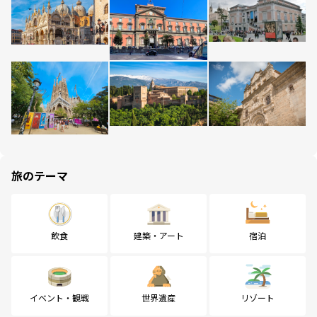
旅のテーマ
飲食
建築・アート
宿泊
イベント・観戦
世界遺産
リゾート