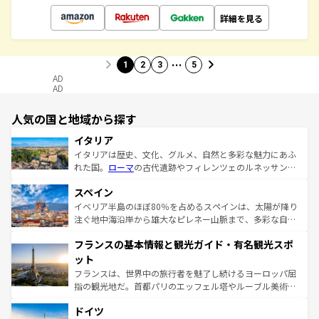
詳細を見る
…
1
2
3
5
AD
AD
人気の国と地域から探す
イタリア
イタリアは歴史、文化、グルメ、自然と多彩な魅力にあふ
れた国。
ローマ
の古代遺跡やフィレンツェのルネッサンス
美術、ヴェネツィアの運河など、歴史あるスポットはもち
スペイン
ろん、トスカーナの美しい田園風景やアマルフィ海岸の絶
景など、自然景観も見逃せない。観光の合間には、本場の
イベリア半島のほぼ80％を占めるスペインは、太陽が降り
ピザやパスタなど、絶品のイタリア料理を堪能することも
注ぐ地中海沿岸から雄大なピレネー山脈まで、多彩な自然
できる。朝目覚めてから夜眠るまで、すべての瞬間を楽し
と文化が詰まったヨーロッパ屈指の旅行先だ。多様な地域
フランスの基本情報と観光ガイド・有名観光スポ
ませてくれるイタリアで、忘れられない旅をしてみよう！
文化が根付くこの国では、情熱的なフラメンコ、熱気あふ
なお、新着のイタリア情報は
コンテンツ一覧
を参照してほ
れる闘牛、そして美味しいタパスが生活の一部となってい
ット
しい。
る。首都マドリードの洗練された雰囲気や、バルセロナの
フランスは、世界中の旅行者を魅了し続けるヨーロッパ屈
アートに溢れた街角から、地方では古代ローマ遺跡や中世
指の観光地だ。首都パリのエッフェル塔やルーブル美術館
の城塞都市、穏やかなビーチリゾートまで多彩な表情を見
といった象徴的なスポットから、田舎町の古風な美しさま
せる。地方によって風土や気候が異なるスペインはその個
ドイツ
で、幅広い魅力が詰まっている。華麗な宮殿、歴史的な大