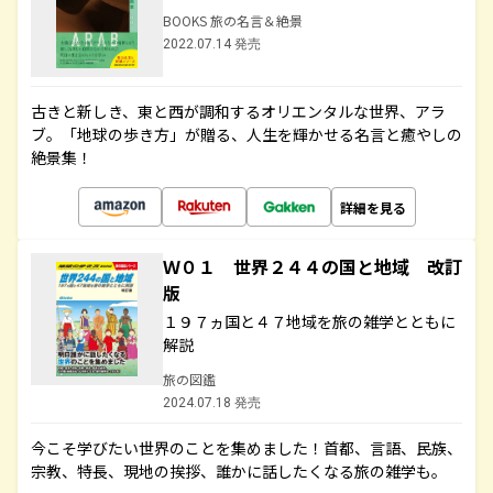
BOOKS 旅の名言＆絶景
2022.07.14 発売
古きと新しき、東と西が調和するオリエンタルな世界、アラ
ブ。「地球の歩き方」が贈る、人生を輝かせる名言と癒やしの
絶景集！
詳細を見る
Ｗ０１ 世界２４４の国と地域 改訂
版
１９７ヵ国と４７地域を旅の雑学とともに
解説
旅の図鑑
2024.07.18 発売
今こそ学びたい世界のことを集めました！首都、言語、民族、
宗教、特長、現地の挨拶、誰かに話したくなる旅の雑学も。