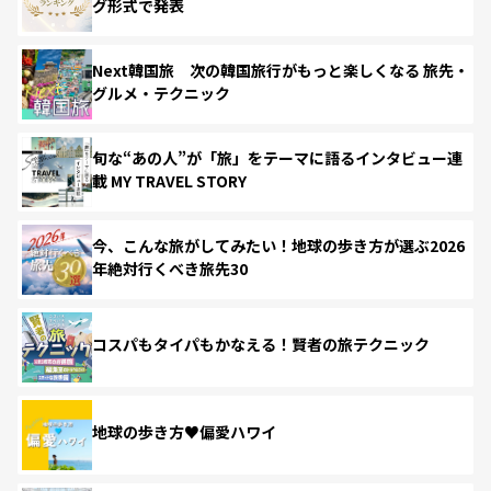
グ形式で発表
Next韓国旅 次の韓国旅行がもっと楽しくなる 旅先・
グルメ・テクニック
旬な“あの人”が「旅」をテーマに語るインタビュー連
載 MY TRAVEL STORY
今、こんな旅がしてみたい！地球の歩き方が選ぶ2026
年絶対行くべき旅先30
コスパもタイパもかなえる！賢者の旅テクニック
地球の歩き方♥偏愛ハワイ