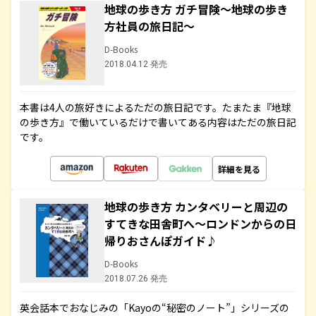
地球の歩き方 ガチ冒険～地球の歩き
方社員の旅日記～
D-Books
2018.04.12 発売
本書は4人の旅好きによるただの旅日記です。たまたま『地球
の歩き方』で働いているだけで書いてある内容はただの旅日記
です。
詳細を見る
地球の歩き方 カンタベリーと周辺の
すてきな田舎町へ～ロンドンからの日
帰りおさんぽガイド♪
D-Books
2018.07.26 発売
英会話本でおなじみの「Kayoの“秘密のノート”」シリーズの