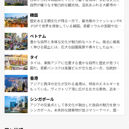
ク、伝統的なフラダンスなど、すべてがハワイの魅力を彩
ど、見どころがたくさん。また、カフェやワイン、オージ
自然が織りなす魅力的な観光地。活気あふれる大都市の台
っている。訪れるたびに新しい発見と感動が待っているハ
ービーフなどの食文化も豊かで、美味しいものであふれて
北やノスタルジックな町並みが人気な九份（ジォウフェ
ワイを、存分に味わってほしい。 なお、新着のハワイ情報
韓国
いる。アクティビティも充実しており、サーフィンやダイ
ン）、静ひつな山岳地帯である台湾東部など、都市の喧騒
は
コンテンツ一覧
を参照してほしい。
ビング、ハイキングなど、アウトドア好きにはたまらな
と山間の静けさが共存しており、訪れる人に新しい発見と
歴史ある王朝文化が残る一方で、最先端のファッションやK
い。オーストラリアの多彩な魅力を存分に味わいつくそ
驚きをもたらしてくれる。また、奥深い台湾の食文化も魅
-POPで世界を席巻している韓国。首都ソウルの宮殿や伝統
う。 なお、新着のオーストラリア情報は
コンテンツ一覧
を
力で、夜市などの屋台グルメから高級料理、ヘルシーで美
家屋が並ぶエリアでは韓国の歴史と文化に浸ることがで
参照してほしい。
ベトナム
容にもいいと評判のスイーツなど、バラエティ豊かな料理
き、地方に足を延ばせば四季折々の自然美を楽しむことが
が味わえる。 なお、新着の台湾情報は
コンテンツ一覧
を参
できる。そして、キムチや焼肉、絶品のストリートフード
豊かな自然と多様な文化が魅力的なベトナム。南北に細長
照してほしい。
まで、さまざまな韓国料理が待っている。夜には、韓国な
く伸びる国土には、広大な田園風景や青々とした山々、世
らではのナイトライフも堪能できる。あたたかいホスピタ
界遺産に登録された壮大な自然景観が点在し、都市部では
タイ
リティに包まれながら、韓国の多彩な魅力を心ゆくまで味
急速な発展と共に伝統が息づく。ハノイの古い町並みやホ
わってみてほしい。 なお、新着の韓国情報は
コンテンツ一
ーチミン市のフランス統治時代の建物も、独特の雰囲気を
タイは、東南アジアに位置する豊かな自然と歴史が息づく
覧
を参照してほしい。
醸し出している。また、バラエティの豊かさとおいしさで
国だ。首都バンコクは高層ビルが立ち並ぶ一方、伝統的な
世界中の食通を魅了してやまないベトナム料理も魅力のひ
寺院や市場がいたるところに点在し、古きよき文化と現代
香港
とつ。フォーやバインミー、ベトナムコーヒーなどは、ぜ
の活気が交差している。北部ではチェンマイなどの山岳地
ひ現地で味わいたい。どの地域を訪れてもあたたかい人々
帯で自然と触れ合い、南部ではプーケットやクラビの美し
アジアと西洋の文化が交わる香港は、特有のエネルギーを
が旅行者を迎えてくれるので、きっと忘れられない旅にな
いビーチでリゾート気分を楽しむことができる。タイ料理
もっている。ヴィクトリア湾に広がる壮大な景色、近未来
るはずだ。 なお、新着のベトナム情報は
コンテンツ一覧
を
は世界的に有名で、屋台から高級レストランまで味覚を刺
的なアートスポット、そして歴史と現代が融合した町並
参照してほしい。
シンガポール
激する。気候は一年中温暖で、どの季節にも異なる楽しみ
み、どこを訪れても感動するはず。観光スポットが密集し
が待っている。親しみやすいタイの人々、仏教を中心とし
ており、効率よく見どころを回れるのも魅力。息をのむよ
アジアの交差点として多文化が融合した独自の魅力を放つ
た文化、そして多様な観光資源が、訪れる旅人を魅了し続
うな絶景から文化的な体験まで、香港を存分に楽しみ尽く
シンガポール。未来的な建築物が並ぶマリーナベイ、歴史
ける。 なお、新着のタイ情報は
コンテンツ一覧
を参照して
そう。 なお、新着の香港情報は
コンテンツ一覧
を参照して
と伝統を感じられるエスニックタウン、多数の緑豊かな公
ほしい。
ほしい。
園や自然保護区など、自然が調和した近代的な景観と文化
の多様性あふれるカラフルな町は、どこを歩いても新しい