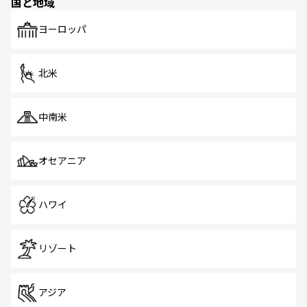
国と地域
発見がある。さらに、治安のよさや充実した公共交通機関
も、旅行者にとっては魅力的なポイント。グルメも豊富
で、ホーカーズは地元の風情を楽しめる外せないスポット
ヨーロッパ
だ。訪れる人を飽きさせないシンガポールで、多様な魅力
を体感しよう。 なお、新着のシンガポール情報は
コンテン
ツ一覧
を参照してほしい。
北米
中南米
オセアニア
ハワイ
リゾート
アジア