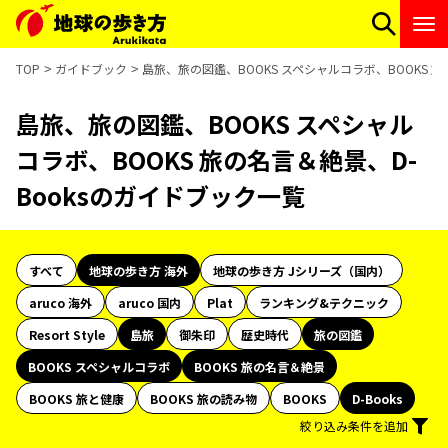
TOP
ガイドブック
島旅、旅の図鑑、BOOKS スペシャルコラボ、BOOKS 旅
島旅、旅の図鑑、BOOKS スペシャル
コラボ、BOOKS 旅の名言＆絶景、D-
Booksのガイドブック一覧
すべて
地球の歩き方 海外
地球の歩き方 Jシリーズ（国内）
aruco 海外
aruco 国内
Plat
ランキング&テクニック
Resort Style
島旅
御朱印
歴史時代
旅の図鑑
BOOKS スペシャルコラボ
BOOKS 旅の名言＆絶景
BOOKS 旅と健康
BOOKS 旅の読み物
BOOKS
D-Books
絞り込み条件を追加