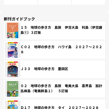
新刊ガイドブック
１５ 地球の歩き方 島旅 伊豆大島 利島（伊豆諸
島①）３訂版
Ｃ０２ 地球の歩き方 ハワイ島 ２０２７～２０２
８
Ｊ３３ 地球の歩き方 墨田区
０２ 地球の歩き方 島旅 奄美大島 喜界島 加計
呂麻島（奄美群島１） ５訂版
Ｄ１７ 地球の歩き方 タイ ２０２７～２０２８