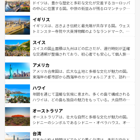
性で訪れる人を魅了する。 なお、新着のスペイン情報は
コ
聖堂、美しいビーチ、そして豊かな自然が、訪れる者を心
ドイツは、豊かな歴史と多彩な文化が交差するヨーロッパ
ンテンツ一覧
を参照してほしい。
から魅了する。また、フランスは美食の国としても知ら
の中心に位置する国。中世の街並みが残るロマンチック街
れ、フランス料理はユネスコ無形文化遺産にも登録されて
道から、未来を先取りするようなモダンな都市まで多様な
イギリス
いる。シャンパンの発祥地であるランス、プロヴァンスの
顔を持つこの国は、どこを歩いても飽きることがない。ベ
香り高いラベンダー畑など、多彩な楽しみ方が可能だ。さ
ルリンの文化的活気、バイエルン州のアルプスの絶景、そ
イギリスは、古きよき伝統と最先端が共存する国。ウェス
らに、パリ以外の地域にも魅力が溢れており、どの街角に
してライン川沿いのワイン畑といった風景は必見。ビール
トミンスター寺院や大英博物館のようなランドマーク、歴
も豊かな歴史と文化が息づいている。パリ以外の個性あふ
とソーセージを味わいながら地元の人と過ごす楽しい時間
史ある大学都市、美しい丘陵地帯や牧歌的な風景など、エ
れる地方に足を運ぶとそれぞれで全く異なる文化を体験で
スイス
は、お酒好きな人にはぜひ体験してほしい。 なお、新着の
リアごとに異なる魅力がある。また、優雅なアフタヌーン
きるだろう。 なお、新着のフランス情報は
コンテンツ一覧
ドイツ情報は
コンテンツ一覧
を参照してほしい。
ティー、ビール好きにはたまらない英国パブ、サッカー観
スイスの国土面積は九州ほどの広さだが、運行時刻が正確
を参照してほしい。
戦など、本場だからこそできる体験も豊富。イギリスを旅
な交通網が整備されており、初心者でも安心して個人旅行
して楽しみつくそう。 なお、新着のイギリス情報は
コンテ
を楽しめる。日本同様に時刻表どおりの旅が可能だ。中世
アメリカ
ンツ一覧
を参照してほしい。
の建物がそのまま残る町や、スイスならではのユニークな
博物館もあり、アルプス観光だけでなく町歩きも満喫する
アメリカ合衆国は、広大な土地と多様な文化が魅力の国。
ことができる。国民の所得が高いため物価も高いが、旅行
東海岸の都市部から西海岸のカリフォルニアまで、訪れる
者向けの交通パス提供のサービスもあり、うまく活用すれ
場所ごとに異なる風景と体験が待っている。ニューヨーク
ハワイ
ば市内交通費無料で観光を楽しむこともできる。 なお、新
のような巨大都市は、観光、ショッピング、エンターテイ
着のスイス情報は
コンテンツ一覧
を参照してほしい。
ンメントが詰まった刺激的なスポットだ。一方、アメリカ
年間を通じて温暖な気候に恵まれ、多くの島で構成される
西部には大自然が広がり、グランドキャニオンやイエロー
ハワイは、どの島も独自の魅力をもっている。大自然の神
ストーン国立公園といった絶景が堪能できる。さらに、南
秘を感じたいなら、火山が生み出した壮大な景観を誇るハ
オーストラリア
部のニューオーリンズでは、音楽と美食が融合した独特の
ワイ島は見逃せない。また、定番の観光地といえばオアフ
文化が魅力。旅行者はアメリカの各地域で異なる魅力を楽
島だが、静かな自然を求めるならマウイ島やカウアイ島が
オーストラリアは、壮大な自然と多様な文化が魅力の国。
しみながら、その多様性と豊かな歴史を感じることができ
おすすめ。エメラルドグリーンに輝く海をはじめ、豊かな
シドニーのシンボルであるシドニー・オペラハウス、オー
るだろう。車でのロードトリップや列車の旅も、アメリカ
文化や歴史が息づいている。「アロハスピリット」と呼ば
ストラリア東海岸北部に広がる大サンゴ礁地帯グレートバ
ならではの贅沢な旅のスタイルだ。 なお、新着のアメリカ
台湾
れるおもてなしの心で訪れる人々を迎えてくれるハワイの
リアリーフや大陸中央部にそびえるウルル（エアーズロッ
情報は
コンテンツ一覧
を参照してほしい。
人々、おいしいローカルフードやハワイアンミュージッ
ク）、タスマニアの美しい原生林やケアンズの熱帯雨林な
日本から約４時間ほどでたどり着く台湾は、多彩な文化と