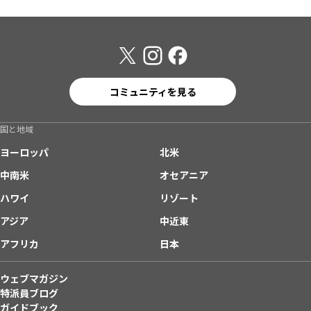
コミュニティを見る
国と地域
ヨーロッパ
北米
中南米
オセアニア
ハワイ
リゾート
アジア
中近東
アフリカ
日本
ウェブマガジン
特派員ブログ
ガイドブック