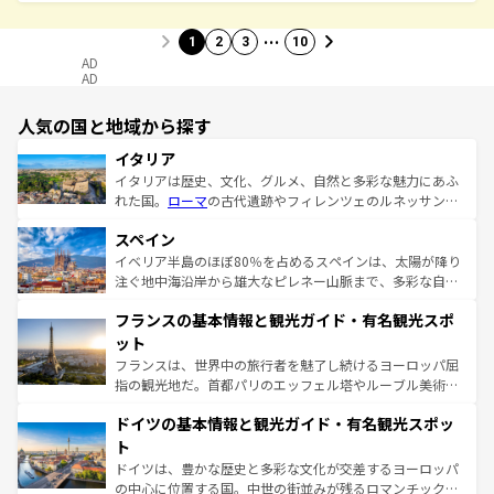
…
1
2
3
10
AD
AD
人気の国と地域から探す
イタリア
イタリアは歴史、文化、グルメ、自然と多彩な魅力にあふ
れた国。
ローマ
の古代遺跡やフィレンツェのルネッサンス
美術、ヴェネツィアの運河など、歴史あるスポットはもち
スペイン
ろん、トスカーナの美しい田園風景やアマルフィ海岸の絶
景など、自然景観も見逃せない。観光の合間には、本場の
イベリア半島のほぼ80％を占めるスペインは、太陽が降り
ピザやパスタなど、絶品のイタリア料理を堪能することも
注ぐ地中海沿岸から雄大なピレネー山脈まで、多彩な自然
できる。朝目覚めてから夜眠るまで、すべての瞬間を楽し
と文化が詰まったヨーロッパ屈指の旅行先だ。多様な地域
フランスの基本情報と観光ガイド・有名観光スポ
ませてくれるイタリアで、忘れられない旅をしてみよう！
文化が根付くこの国では、情熱的なフラメンコ、熱気あふ
なお、新着のイタリア情報は
コンテンツ一覧
を参照してほ
れる闘牛、そして美味しいタパスが生活の一部となってい
ット
しい。
る。首都マドリードの洗練された雰囲気や、バルセロナの
フランスは、世界中の旅行者を魅了し続けるヨーロッパ屈
アートに溢れた街角から、地方では古代ローマ遺跡や中世
指の観光地だ。首都パリのエッフェル塔やルーブル美術館
の城塞都市、穏やかなビーチリゾートまで多彩な表情を見
といった象徴的なスポットから、田舎町の古風な美しさま
せる。地方によって風土や気候が異なるスペインはその個
ドイツの基本情報と観光ガイド・有名観光スポッ
で、幅広い魅力が詰まっている。華麗な宮殿、歴史的な大
性で訪れる人を魅了する。 なお、新着のスペイン情報は
コ
聖堂、美しいビーチ、そして豊かな自然が、訪れる者を心
ト
ンテンツ一覧
を参照してほしい。
から魅了する。また、フランスは美食の国としても知ら
ドイツは、豊かな歴史と多彩な文化が交差するヨーロッパ
れ、フランス料理はユネスコ無形文化遺産にも登録されて
の中心に位置する国。中世の街並みが残るロマンチック街