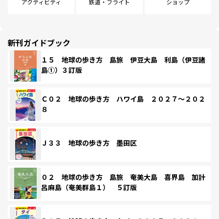
アクティビティ
鉄道・フライト
ショップ
新刊ガイドブック
１５ 地球の歩き方 島旅 伊豆大島 利島（伊豆諸
島①）３訂版
Ｃ０２ 地球の歩き方 ハワイ島 ２０２７～２０２
８
Ｊ３３ 地球の歩き方 墨田区
０２ 地球の歩き方 島旅 奄美大島 喜界島 加計
呂麻島（奄美群島１） ５訂版