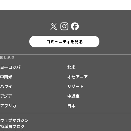
コミュニティを見る
国と地域
ヨーロッパ
北米
中南米
オセアニア
ハワイ
リゾート
アジア
中近東
アフリカ
日本
ウェブマガジン
特派員ブログ