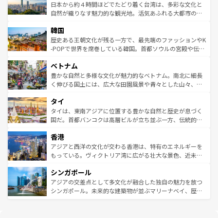
ク、伝統的なフラダンスなど、すべてがハワイの魅力を彩
ク）、タスマニアの美しい原生林やケアンズの熱帯雨林な
日本から約４時間ほどでたどり着く台湾は、多彩な文化と
っている。訪れるたびに新しい発見と感動が待っているハ
ど、見どころがたくさん。また、カフェやワイン、オージ
自然が織りなす魅力的な観光地。活気あふれる大都市の台
ワイを、存分に味わってほしい。 なお、新着のハワイ情報
ービーフなどの食文化も豊かで、美味しいものであふれて
北やノスタルジックな町並みが人気な九份（ジォウフェ
は
コンテンツ一覧
を参照してほしい。
韓国
いる。アクティビティも充実しており、サーフィンやダイ
ン）、静ひつな山岳地帯である台湾東部など、都市の喧騒
ビング、ハイキングなど、アウトドア好きにはたまらな
と山間の静けさが共存しており、訪れる人に新しい発見と
歴史ある王朝文化が残る一方で、最先端のファッションやK
い。オーストラリアの多彩な魅力を存分に味わいつくそ
驚きをもたらしてくれる。また、奥深い台湾の食文化も魅
-POPで世界を席巻している韓国。首都ソウルの宮殿や伝統
う。 なお、新着のオーストラリア情報は
コンテンツ一覧
を
力で、夜市などの屋台グルメから高級料理、ヘルシーで美
家屋が並ぶエリアでは韓国の歴史と文化に浸ることがで
参照してほしい。
ベトナム
容にもいいと評判のスイーツなど、バラエティ豊かな料理
き、地方に足を延ばせば四季折々の自然美を楽しむことが
が味わえる。 なお、新着の台湾情報は
コンテンツ一覧
を参
できる。そして、キムチや焼肉、絶品のストリートフード
豊かな自然と多様な文化が魅力的なベトナム。南北に細長
照してほしい。
まで、さまざまな韓国料理が待っている。夜には、韓国な
く伸びる国土には、広大な田園風景や青々とした山々、世
らではのナイトライフも堪能できる。あたたかいホスピタ
界遺産に登録された壮大な自然景観が点在し、都市部では
タイ
リティに包まれながら、韓国の多彩な魅力を心ゆくまで味
急速な発展と共に伝統が息づく。ハノイの古い町並みやホ
わってみてほしい。 なお、新着の韓国情報は
コンテンツ一
ーチミン市のフランス統治時代の建物も、独特の雰囲気を
タイは、東南アジアに位置する豊かな自然と歴史が息づく
覧
を参照してほしい。
醸し出している。また、バラエティの豊かさとおいしさで
国だ。首都バンコクは高層ビルが立ち並ぶ一方、伝統的な
世界中の食通を魅了してやまないベトナム料理も魅力のひ
寺院や市場がいたるところに点在し、古きよき文化と現代
香港
とつ。フォーやバインミー、ベトナムコーヒーなどは、ぜ
の活気が交差している。北部ではチェンマイなどの山岳地
ひ現地で味わいたい。どの地域を訪れてもあたたかい人々
帯で自然と触れ合い、南部ではプーケットやクラビの美し
アジアと西洋の文化が交わる香港は、特有のエネルギーを
が旅行者を迎えてくれるので、きっと忘れられない旅にな
いビーチでリゾート気分を楽しむことができる。タイ料理
もっている。ヴィクトリア湾に広がる壮大な景色、近未来
るはずだ。 なお、新着のベトナム情報は
コンテンツ一覧
を
は世界的に有名で、屋台から高級レストランまで味覚を刺
的なアートスポット、そして歴史と現代が融合した町並
参照してほしい。
シンガポール
激する。気候は一年中温暖で、どの季節にも異なる楽しみ
み、どこを訪れても感動するはず。観光スポットが密集し
が待っている。親しみやすいタイの人々、仏教を中心とし
ており、効率よく見どころを回れるのも魅力。息をのむよ
アジアの交差点として多文化が融合した独自の魅力を放つ
た文化、そして多様な観光資源が、訪れる旅人を魅了し続
うな絶景から文化的な体験まで、香港を存分に楽しみ尽く
シンガポール。未来的な建築物が並ぶマリーナベイ、歴史
ける。 なお、新着のタイ情報は
コンテンツ一覧
を参照して
そう。 なお、新着の香港情報は
コンテンツ一覧
を参照して
と伝統を感じられるエスニックタウン、多数の緑豊かな公
ほしい。
ほしい。
園や自然保護区など、自然が調和した近代的な景観と文化
の多様性あふれるカラフルな町は、どこを歩いても新しい