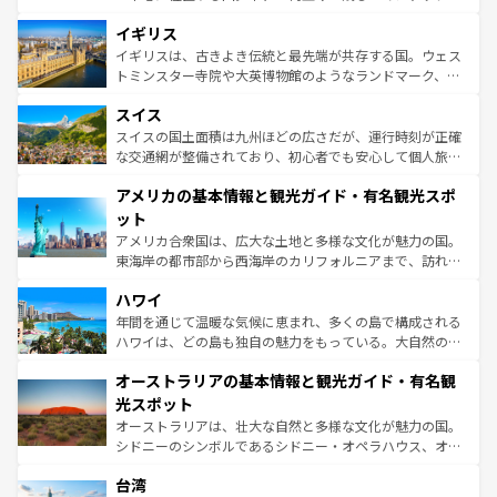
いる。シャンパンの発祥地であるランス、プロヴァンスの
道から、未来を先取りするようなモダンな都市まで多様な
香り高いラベンダー畑など、多彩な楽しみ方が可能だ。さ
イギリス
顔を持つこの国は、どこを歩いても飽きることがない。ベ
らに、パリ以外の地域にも魅力が溢れており、どの街角に
ルリンの文化的活気、バイエルン州のアルプスの絶景、そ
イギリスは、古きよき伝統と最先端が共存する国。ウェス
も豊かな歴史と文化が息づいている。パリ以外の個性あふ
してライン川沿いのワイン畑といった風景は必見。ビール
トミンスター寺院や大英博物館のようなランドマーク、歴
れる地方に足を運ぶとそれぞれで全く異なる文化を体験で
とソーセージを味わいながら地元の人と過ごす楽しい時間
史ある大学都市、美しい丘陵地帯や牧歌的な風景など、エ
きるだろう。 なお、新着のフランス情報は
コンテンツ一覧
スイス
は、お酒好きな人にはぜひ体験してほしい。 なお、新着の
リアごとに異なる魅力がある。また、優雅なアフタヌーン
を参照してほしい。
ドイツ情報は
コンテンツ一覧
を参照してほしい。
ティー、ビール好きにはたまらない英国パブ、サッカー観
スイスの国土面積は九州ほどの広さだが、運行時刻が正確
戦など、本場だからこそできる体験も豊富。イギリスを旅
な交通網が整備されており、初心者でも安心して個人旅行
して楽しみつくそう。 なお、新着のイギリス情報は
コンテ
を楽しめる。日本同様に時刻表どおりの旅が可能だ。中世
アメリカの基本情報と観光ガイド・有名観光スポ
ンツ一覧
を参照してほしい。
の建物がそのまま残る町や、スイスならではのユニークな
博物館もあり、アルプス観光だけでなく町歩きも満喫する
ット
ことができる。国民の所得が高いため物価も高いが、旅行
アメリカ合衆国は、広大な土地と多様な文化が魅力の国。
者向けの交通パス提供のサービスもあり、うまく活用すれ
東海岸の都市部から西海岸のカリフォルニアまで、訪れる
ば市内交通費無料で観光を楽しむこともできる。 なお、新
場所ごとに異なる風景と体験が待っている。ニューヨーク
着のスイス情報は
コンテンツ一覧
を参照してほしい。
ハワイ
のような巨大都市は、観光、ショッピング、エンターテイ
ンメントが詰まった刺激的なスポットだ。一方、アメリカ
年間を通じて温暖な気候に恵まれ、多くの島で構成される
西部には大自然が広がり、グランドキャニオンやイエロー
ハワイは、どの島も独自の魅力をもっている。大自然の神
ストーン国立公園といった絶景が堪能できる。さらに、南
秘を感じたいなら、火山が生み出した壮大な景観を誇るハ
オーストラリアの基本情報と観光ガイド・有名観
部のニューオーリンズでは、音楽と美食が融合した独特の
ワイ島は見逃せない。また、定番の観光地といえばオアフ
文化が魅力。旅行者はアメリカの各地域で異なる魅力を楽
島だが、静かな自然を求めるならマウイ島やカウアイ島が
光スポット
しみながら、その多様性と豊かな歴史を感じることができ
おすすめ。エメラルドグリーンに輝く海をはじめ、豊かな
オーストラリアは、壮大な自然と多様な文化が魅力の国。
るだろう。車でのロードトリップや列車の旅も、アメリカ
文化や歴史が息づいている。「アロハスピリット」と呼ば
シドニーのシンボルであるシドニー・オペラハウス、オー
ならではの贅沢な旅のスタイルだ。 なお、新着のアメリカ
れるおもてなしの心で訪れる人々を迎えてくれるハワイの
ストラリア東海岸北部に広がる大サンゴ礁地帯グレートバ
情報は
コンテンツ一覧
を参照してほしい。
人々、おいしいローカルフードやハワイアンミュージッ
台湾
リアリーフや大陸中央部にそびえるウルル（エアーズロッ