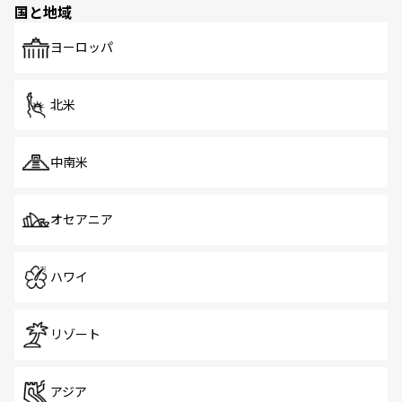
国と地域
発見がある。さらに、治安のよさや充実した公共交通機関
も、旅行者にとっては魅力的なポイント。グルメも豊富
で、ホーカーズは地元の風情を楽しめる外せないスポット
ヨーロッパ
だ。訪れる人を飽きさせないシンガポールで、多様な魅力
を体感しよう。 なお、新着のシンガポール情報は
コンテン
ツ一覧
を参照してほしい。
北米
中南米
オセアニア
ハワイ
リゾート
アジア