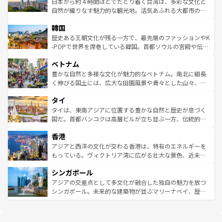
人々、おいしいローカルフードやハワイアンミュージッ
ク）、タスマニアの美しい原生林やケアンズの熱帯雨林な
日本から約４時間ほどでたどり着く台湾は、多彩な文化と
ク、伝統的なフラダンスなど、すべてがハワイの魅力を彩
ど、見どころがたくさん。また、カフェやワイン、オージ
自然が織りなす魅力的な観光地。活気あふれる大都市の台
っている。訪れるたびに新しい発見と感動が待っているハ
ービーフなどの食文化も豊かで、美味しいものであふれて
北やノスタルジックな町並みが人気な九份（ジォウフェ
ワイを、存分に味わってほしい。 なお、新着のハワイ情報
韓国
いる。アクティビティも充実しており、サーフィンやダイ
ン）、静ひつな山岳地帯である台湾東部など、都市の喧騒
は
コンテンツ一覧
を参照してほしい。
ビング、ハイキングなど、アウトドア好きにはたまらな
と山間の静けさが共存しており、訪れる人に新しい発見と
歴史ある王朝文化が残る一方で、最先端のファッションやK
い。オーストラリアの多彩な魅力を存分に味わいつくそ
驚きをもたらしてくれる。また、奥深い台湾の食文化も魅
-POPで世界を席巻している韓国。首都ソウルの宮殿や伝統
う。 なお、新着のオーストラリア情報は
コンテンツ一覧
を
力で、夜市などの屋台グルメから高級料理、ヘルシーで美
家屋が並ぶエリアでは韓国の歴史と文化に浸ることがで
参照してほしい。
ベトナム
容にもいいと評判のスイーツなど、バラエティ豊かな料理
き、地方に足を延ばせば四季折々の自然美を楽しむことが
が味わえる。 なお、新着の台湾情報は
コンテンツ一覧
を参
できる。そして、キムチや焼肉、絶品のストリートフード
豊かな自然と多様な文化が魅力的なベトナム。南北に細長
照してほしい。
まで、さまざまな韓国料理が待っている。夜には、韓国な
く伸びる国土には、広大な田園風景や青々とした山々、世
らではのナイトライフも堪能できる。あたたかいホスピタ
界遺産に登録された壮大な自然景観が点在し、都市部では
タイ
リティに包まれながら、韓国の多彩な魅力を心ゆくまで味
急速な発展と共に伝統が息づく。ハノイの古い町並みやホ
わってみてほしい。 なお、新着の韓国情報は
コンテンツ一
ーチミン市のフランス統治時代の建物も、独特の雰囲気を
タイは、東南アジアに位置する豊かな自然と歴史が息づく
覧
を参照してほしい。
醸し出している。また、バラエティの豊かさとおいしさで
国だ。首都バンコクは高層ビルが立ち並ぶ一方、伝統的な
世界中の食通を魅了してやまないベトナム料理も魅力のひ
寺院や市場がいたるところに点在し、古きよき文化と現代
香港
とつ。フォーやバインミー、ベトナムコーヒーなどは、ぜ
の活気が交差している。北部ではチェンマイなどの山岳地
ひ現地で味わいたい。どの地域を訪れてもあたたかい人々
帯で自然と触れ合い、南部ではプーケットやクラビの美し
アジアと西洋の文化が交わる香港は、特有のエネルギーを
が旅行者を迎えてくれるので、きっと忘れられない旅にな
いビーチでリゾート気分を楽しむことができる。タイ料理
もっている。ヴィクトリア湾に広がる壮大な景色、近未来
るはずだ。 なお、新着のベトナム情報は
コンテンツ一覧
を
は世界的に有名で、屋台から高級レストランまで味覚を刺
的なアートスポット、そして歴史と現代が融合した町並
参照してほしい。
シンガポール
激する。気候は一年中温暖で、どの季節にも異なる楽しみ
み、どこを訪れても感動するはず。観光スポットが密集し
が待っている。親しみやすいタイの人々、仏教を中心とし
ており、効率よく見どころを回れるのも魅力。息をのむよ
アジアの交差点として多文化が融合した独自の魅力を放つ
た文化、そして多様な観光資源が、訪れる旅人を魅了し続
うな絶景から文化的な体験まで、香港を存分に楽しみ尽く
シンガポール。未来的な建築物が並ぶマリーナベイ、歴史
ける。 なお、新着のタイ情報は
コンテンツ一覧
を参照して
そう。 なお、新着の香港情報は
コンテンツ一覧
を参照して
と伝統を感じられるエスニックタウン、多数の緑豊かな公
ほしい。
ほしい。
園や自然保護区など、自然が調和した近代的な景観と文化
の多様性あふれるカラフルな町は、どこを歩いても新しい