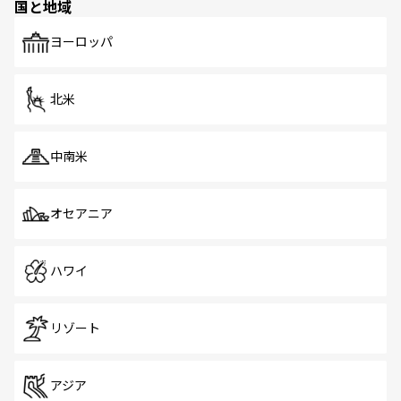
国と地域
発見がある。さらに、治安のよさや充実した公共交通機関
も、旅行者にとっては魅力的なポイント。グルメも豊富
で、ホーカーズは地元の風情を楽しめる外せないスポット
ヨーロッパ
だ。訪れる人を飽きさせないシンガポールで、多様な魅力
を体感しよう。 なお、新着のシンガポール情報は
コンテン
ツ一覧
を参照してほしい。
北米
中南米
オセアニア
ハワイ
リゾート
アジア