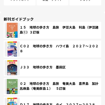
新刊ガイドブック
１５ 地球の歩き方 島旅 伊豆大島 利島（伊豆諸
島①）３訂版
Ｃ０２ 地球の歩き方 ハワイ島 ２０２７～２０２
８
Ｊ３３ 地球の歩き方 墨田区
０２ 地球の歩き方 島旅 奄美大島 喜界島 加計
呂麻島（奄美群島１） ５訂版
Ｄ１７ 地球の歩き方 タイ ２０２７～２０２８