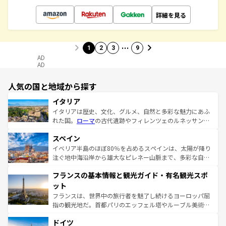
詳細を見る
…
1
2
3
9
AD
AD
人気の国と地域から探す
イタリア
イタリアは歴史、文化、グルメ、自然と多彩な魅力にあふ
れた国。
ローマ
の古代遺跡やフィレンツェのルネッサンス
美術、ヴェネツィアの運河など、歴史あるスポットはもち
スペイン
ろん、トスカーナの美しい田園風景やアマルフィ海岸の絶
景など、自然景観も見逃せない。観光の合間には、本場の
イベリア半島のほぼ80％を占めるスペインは、太陽が降り
ピザやパスタなど、絶品のイタリア料理を堪能することも
注ぐ地中海沿岸から雄大なピレネー山脈まで、多彩な自然
できる。朝目覚めてから夜眠るまで、すべての瞬間を楽し
と文化が詰まったヨーロッパ屈指の旅行先だ。多様な地域
フランスの基本情報と観光ガイド・有名観光スポ
ませてくれるイタリアで、忘れられない旅をしてみよう！
文化が根付くこの国では、情熱的なフラメンコ、熱気あふ
なお、新着のイタリア情報は
コンテンツ一覧
を参照してほ
れる闘牛、そして美味しいタパスが生活の一部となってい
ット
しい。
る。首都マドリードの洗練された雰囲気や、バルセロナの
フランスは、世界中の旅行者を魅了し続けるヨーロッパ屈
アートに溢れた街角から、地方では古代ローマ遺跡や中世
指の観光地だ。首都パリのエッフェル塔やルーブル美術館
の城塞都市、穏やかなビーチリゾートまで多彩な表情を見
といった象徴的なスポットから、田舎町の古風な美しさま
せる。地方によって風土や気候が異なるスペインはその個
ドイツ
で、幅広い魅力が詰まっている。華麗な宮殿、歴史的な大