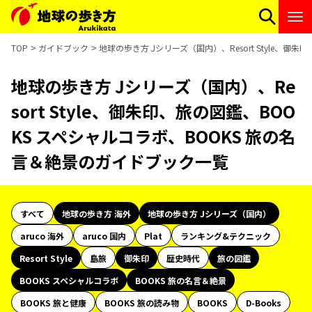
TOP
ガイドブック
地球の歩き方 Jシリーズ（国内）、Resort Style、
地球の歩き方 Jシリーズ（国内）、Re
sort Style、御朱印、旅の図鑑、BOO
KS スペシャルコラボ、BOOKS 旅の名
言＆絶景のガイドブック一覧
すべて
地球の歩き方 海外
地球の歩き方 Jシリーズ（国内）
aruco 海外
aruco 国内
Plat
ランキング&テクニック
Resort Style
島旅
御朱印
歴史時代
旅の図鑑
BOOKS スペシャルコラボ
BOOKS 旅の名言＆絶景
BOOKS 旅と健康
BOOKS 旅の読み物
BOOKS
D-Books