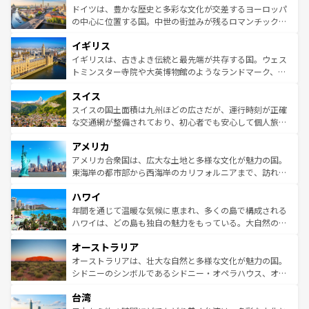
性で訪れる人を魅了する。 なお、新着のスペイン情報は
コ
聖堂、美しいビーチ、そして豊かな自然が、訪れる者を心
ドイツは、豊かな歴史と多彩な文化が交差するヨーロッパ
ンテンツ一覧
を参照してほしい。
から魅了する。また、フランスは美食の国としても知ら
の中心に位置する国。中世の街並みが残るロマンチック街
れ、フランス料理はユネスコ無形文化遺産にも登録されて
道から、未来を先取りするようなモダンな都市まで多様な
イギリス
いる。シャンパンの発祥地であるランス、プロヴァンスの
顔を持つこの国は、どこを歩いても飽きることがない。ベ
香り高いラベンダー畑など、多彩な楽しみ方が可能だ。さ
ルリンの文化的活気、バイエルン州のアルプスの絶景、そ
イギリスは、古きよき伝統と最先端が共存する国。ウェス
らに、パリ以外の地域にも魅力が溢れており、どの街角に
してライン川沿いのワイン畑といった風景は必見。ビール
トミンスター寺院や大英博物館のようなランドマーク、歴
も豊かな歴史と文化が息づいている。パリ以外の個性あふ
とソーセージを味わいながら地元の人と過ごす楽しい時間
史ある大学都市、美しい丘陵地帯や牧歌的な風景など、エ
れる地方に足を運ぶとそれぞれで全く異なる文化を体験で
スイス
は、お酒好きな人にはぜひ体験してほしい。 なお、新着の
リアごとに異なる魅力がある。また、優雅なアフタヌーン
きるだろう。 なお、新着のフランス情報は
コンテンツ一覧
ドイツ情報は
コンテンツ一覧
を参照してほしい。
ティー、ビール好きにはたまらない英国パブ、サッカー観
スイスの国土面積は九州ほどの広さだが、運行時刻が正確
を参照してほしい。
戦など、本場だからこそできる体験も豊富。イギリスを旅
な交通網が整備されており、初心者でも安心して個人旅行
して楽しみつくそう。 なお、新着のイギリス情報は
コンテ
を楽しめる。日本同様に時刻表どおりの旅が可能だ。中世
アメリカ
ンツ一覧
を参照してほしい。
の建物がそのまま残る町や、スイスならではのユニークな
博物館もあり、アルプス観光だけでなく町歩きも満喫する
アメリカ合衆国は、広大な土地と多様な文化が魅力の国。
ことができる。国民の所得が高いため物価も高いが、旅行
東海岸の都市部から西海岸のカリフォルニアまで、訪れる
者向けの交通パス提供のサービスもあり、うまく活用すれ
場所ごとに異なる風景と体験が待っている。ニューヨーク
ハワイ
ば市内交通費無料で観光を楽しむこともできる。 なお、新
のような巨大都市は、観光、ショッピング、エンターテイ
着のスイス情報は
コンテンツ一覧
を参照してほしい。
ンメントが詰まった刺激的なスポットだ。一方、アメリカ
年間を通じて温暖な気候に恵まれ、多くの島で構成される
西部には大自然が広がり、グランドキャニオンやイエロー
ハワイは、どの島も独自の魅力をもっている。大自然の神
ストーン国立公園といった絶景が堪能できる。さらに、南
秘を感じたいなら、火山が生み出した壮大な景観を誇るハ
オーストラリア
部のニューオーリンズでは、音楽と美食が融合した独特の
ワイ島は見逃せない。また、定番の観光地といえばオアフ
文化が魅力。旅行者はアメリカの各地域で異なる魅力を楽
島だが、静かな自然を求めるならマウイ島やカウアイ島が
オーストラリアは、壮大な自然と多様な文化が魅力の国。
しみながら、その多様性と豊かな歴史を感じることができ
おすすめ。エメラルドグリーンに輝く海をはじめ、豊かな
シドニーのシンボルであるシドニー・オペラハウス、オー
るだろう。車でのロードトリップや列車の旅も、アメリカ
文化や歴史が息づいている。「アロハスピリット」と呼ば
ストラリア東海岸北部に広がる大サンゴ礁地帯グレートバ
ならではの贅沢な旅のスタイルだ。 なお、新着のアメリカ
台湾
れるおもてなしの心で訪れる人々を迎えてくれるハワイの
リアリーフや大陸中央部にそびえるウルル（エアーズロッ
情報は
コンテンツ一覧
を参照してほしい。