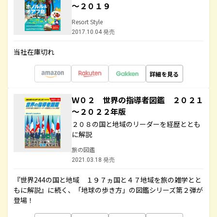
～２０１９
Resort Style
2017.10.04 発売
当社在庫切れ
詳細を見る
Ｗ０２ 世界の指導者図鑑 ２０２１
～２０２２年版
２０８の国と地域のリーダーを経歴ととも
に解説
旅の図鑑
2021.03.18 発売
『世界244の国と地域 １９７ヵ国と４７地域を旅の雑学とと
もに解説』に続く、「地球の歩き方」の図鑑シリーズ第２弾が
登場！