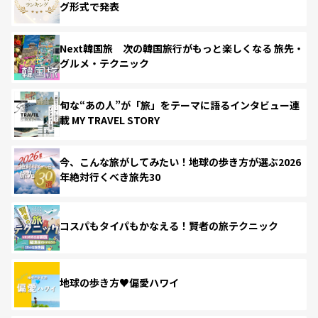
グ形式で発表
Next韓国旅 次の韓国旅行がもっと楽しくなる 旅先・
グルメ・テクニック
旬な“あの人”が「旅」をテーマに語るインタビュー連
載 MY TRAVEL STORY
今、こんな旅がしてみたい！地球の歩き方が選ぶ2026
年絶対行くべき旅先30
コスパもタイパもかなえる！賢者の旅テクニック
地球の歩き方♥偏愛ハワイ