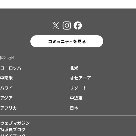
コミュニティを見る
国と地域
ヨーロッパ
北米
中南米
オセアニア
ハワイ
リゾート
アジア
中近東
アフリカ
日本
ウェブマガジン
特派員ブログ
ガイドブック