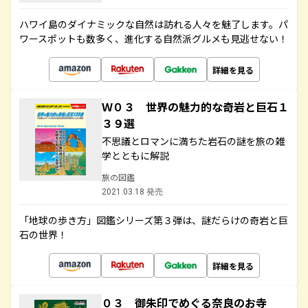
ハワイ島のダイナミックな自然は訪れる人々を魅了します。パ
ワースポットも数多く、進化する自然派グルメも見逃せない！
詳細を見る
Ｗ０３ 世界の魅力的な奇岩と巨石１
３９選
不思議とロマンに満ちた岩石の謎を旅の雑
学とともに解説
旅の図鑑
2021.03.18 発売
「地球の歩き方」図鑑シリーズ第３弾は、謎だらけの奇岩と巨
石の世界！
詳細を見る
０３ 御朱印でめぐる奈良のお寺