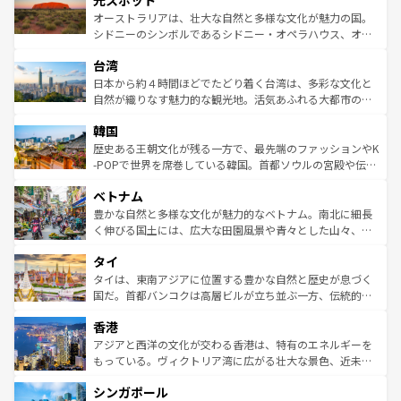
光スポット
しみながら、その多様性と豊かな歴史を感じることができ
おすすめ。エメラルドグリーンに輝く海をはじめ、豊かな
オーストラリアは、壮大な自然と多様な文化が魅力の国。
るだろう。車でのロードトリップや列車の旅も、アメリカ
文化や歴史が息づいている。「アロハスピリット」と呼ば
シドニーのシンボルであるシドニー・オペラハウス、オー
ならではの贅沢な旅のスタイルだ。 なお、新着のアメリカ
れるおもてなしの心で訪れる人々を迎えてくれるハワイの
ストラリア東海岸北部に広がる大サンゴ礁地帯グレートバ
情報は
コンテンツ一覧
を参照してほしい。
人々、おいしいローカルフードやハワイアンミュージッ
台湾
リアリーフや大陸中央部にそびえるウルル（エアーズロッ
ク、伝統的なフラダンスなど、すべてがハワイの魅力を彩
ク）、タスマニアの美しい原生林やケアンズの熱帯雨林な
日本から約４時間ほどでたどり着く台湾は、多彩な文化と
っている。訪れるたびに新しい発見と感動が待っているハ
ど、見どころがたくさん。また、カフェやワイン、オージ
自然が織りなす魅力的な観光地。活気あふれる大都市の台
ワイを、存分に味わってほしい。 なお、新着のハワイ情報
ービーフなどの食文化も豊かで、美味しいものであふれて
北やノスタルジックな町並みが人気な九份（ジォウフェ
は
コンテンツ一覧
を参照してほしい。
韓国
いる。アクティビティも充実しており、サーフィンやダイ
ン）、静ひつな山岳地帯である台湾東部など、都市の喧騒
ビング、ハイキングなど、アウトドア好きにはたまらな
と山間の静けさが共存しており、訪れる人に新しい発見と
歴史ある王朝文化が残る一方で、最先端のファッションやK
い。オーストラリアの多彩な魅力を存分に味わいつくそ
驚きをもたらしてくれる。また、奥深い台湾の食文化も魅
-POPで世界を席巻している韓国。首都ソウルの宮殿や伝統
う。 なお、新着のオーストラリア情報は
コンテンツ一覧
を
力で、夜市などの屋台グルメから高級料理、ヘルシーで美
家屋が並ぶエリアでは韓国の歴史と文化に浸ることがで
参照してほしい。
ベトナム
容にもいいと評判のスイーツなど、バラエティ豊かな料理
き、地方に足を延ばせば四季折々の自然美を楽しむことが
が味わえる。 なお、新着の台湾情報は
コンテンツ一覧
を参
できる。そして、キムチや焼肉、絶品のストリートフード
豊かな自然と多様な文化が魅力的なベトナム。南北に細長
照してほしい。
まで、さまざまな韓国料理が待っている。夜には、韓国な
く伸びる国土には、広大な田園風景や青々とした山々、世
らではのナイトライフも堪能できる。あたたかいホスピタ
界遺産に登録された壮大な自然景観が点在し、都市部では
タイ
リティに包まれながら、韓国の多彩な魅力を心ゆくまで味
急速な発展と共に伝統が息づく。ハノイの古い町並みやホ
わってみてほしい。 なお、新着の韓国情報は
コンテンツ一
ーチミン市のフランス統治時代の建物も、独特の雰囲気を
タイは、東南アジアに位置する豊かな自然と歴史が息づく
覧
を参照してほしい。
醸し出している。また、バラエティの豊かさとおいしさで
国だ。首都バンコクは高層ビルが立ち並ぶ一方、伝統的な
世界中の食通を魅了してやまないベトナム料理も魅力のひ
寺院や市場がいたるところに点在し、古きよき文化と現代
香港
とつ。フォーやバインミー、ベトナムコーヒーなどは、ぜ
の活気が交差している。北部ではチェンマイなどの山岳地
ひ現地で味わいたい。どの地域を訪れてもあたたかい人々
帯で自然と触れ合い、南部ではプーケットやクラビの美し
アジアと西洋の文化が交わる香港は、特有のエネルギーを
が旅行者を迎えてくれるので、きっと忘れられない旅にな
いビーチでリゾート気分を楽しむことができる。タイ料理
もっている。ヴィクトリア湾に広がる壮大な景色、近未来
るはずだ。 なお、新着のベトナム情報は
コンテンツ一覧
を
は世界的に有名で、屋台から高級レストランまで味覚を刺
的なアートスポット、そして歴史と現代が融合した町並
参照してほしい。
シンガポール
激する。気候は一年中温暖で、どの季節にも異なる楽しみ
み、どこを訪れても感動するはず。観光スポットが密集し