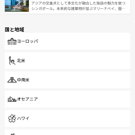
が待っている。親しみやすいタイの人々、仏教を中心とし
ており、効率よく見どころを回れるのも魅力。息をのむよ
アジアの交差点として多文化が融合した独自の魅力を放つ
た文化、そして多様な観光資源が、訪れる旅人を魅了し続
うな絶景から文化的な体験まで、香港を存分に楽しみ尽く
シンガポール。未来的な建築物が並ぶマリーナベイ、歴史
ける。 なお、新着のタイ情報は
コンテンツ一覧
を参照して
そう。 なお、新着の香港情報は
コンテンツ一覧
を参照して
と伝統を感じられるエスニックタウン、多数の緑豊かな公
ほしい。
ほしい。
園や自然保護区など、自然が調和した近代的な景観と文化
の多様性あふれるカラフルな町は、どこを歩いても新しい
国と地域
発見がある。さらに、治安のよさや充実した公共交通機関
も、旅行者にとっては魅力的なポイント。グルメも豊富
で、ホーカーズは地元の風情を楽しめる外せないスポット
ヨーロッパ
だ。訪れる人を飽きさせないシンガポールで、多様な魅力
を体感しよう。 なお、新着のシンガポール情報は
コンテン
ツ一覧
を参照してほしい。
北米
中南米
オセアニア
ハワイ