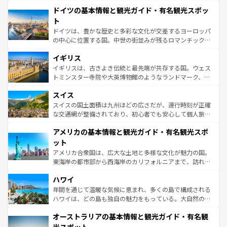
といった象徴的なスポットから、田舎町の古風な美しさま
せる。地方によって風土や気候が異なるスペインはその個
ドイツの基本情報と観光ガイド・有名観光スポッ
で、幅広い魅力が詰まっている。華麗な宮殿、歴史的な大
性で訪れる人を魅了する。 なお、新着のスペイン情報は
コ
聖堂、美しいビーチ、そして豊かな自然が、訪れる者を心
ト
ンテンツ一覧
を参照してほしい。
から魅了する。また、フランスは美食の国としても知ら
ドイツは、豊かな歴史と多彩な文化が交差するヨーロッパ
れ、フランス料理はユネスコ無形文化遺産にも登録されて
の中心に位置する国。中世の街並みが残るロマンチック街
いる。シャンパンの発祥地であるランス、プロヴァンスの
道から、未来を先取りするようなモダンな都市まで多様な
香り高いラベンダー畑など、多彩な楽しみ方が可能だ。さ
イギリス
顔を持つこの国は、どこを歩いても飽きることがない。ベ
らに、パリ以外の地域にも魅力が溢れており、どの街角に
ルリンの文化的活気、バイエルン州のアルプスの絶景、そ
イギリスは、古きよき伝統と最先端が共存する国。ウェス
も豊かな歴史と文化が息づいている。パリ以外の個性あふ
してライン川沿いのワイン畑といった風景は必見。ビール
トミンスター寺院や大英博物館のようなランドマーク、歴
れる地方に足を運ぶとそれぞれで全く異なる文化を体験で
とソーセージを味わいながら地元の人と過ごす楽しい時間
史ある大学都市、美しい丘陵地帯や牧歌的な風景など、エ
きるだろう。 なお、新着のフランス情報は
コンテンツ一覧
スイス
は、お酒好きな人にはぜひ体験してほしい。 なお、新着の
リアごとに異なる魅力がある。また、優雅なアフタヌーン
を参照してほしい。
ドイツ情報は
コンテンツ一覧
を参照してほしい。
ティー、ビール好きにはたまらない英国パブ、サッカー観
スイスの国土面積は九州ほどの広さだが、運行時刻が正確
戦など、本場だからこそできる体験も豊富。イギリスを旅
な交通網が整備されており、初心者でも安心して個人旅行
して楽しみつくそう。 なお、新着のイギリス情報は
コンテ
を楽しめる。日本同様に時刻表どおりの旅が可能だ。中世
アメリカの基本情報と観光ガイド・有名観光スポ
ンツ一覧
を参照してほしい。
の建物がそのまま残る町や、スイスならではのユニークな
博物館もあり、アルプス観光だけでなく町歩きも満喫する
ット
ことができる。国民の所得が高いため物価も高いが、旅行
アメリカ合衆国は、広大な土地と多様な文化が魅力の国。
者向けの交通パス提供のサービスもあり、うまく活用すれ
東海岸の都市部から西海岸のカリフォルニアまで、訪れる
ば市内交通費無料で観光を楽しむこともできる。 なお、新
場所ごとに異なる風景と体験が待っている。ニューヨーク
着のスイス情報は
コンテンツ一覧
を参照してほしい。
ハワイ
のような巨大都市は、観光、ショッピング、エンターテイ
ンメントが詰まった刺激的なスポットだ。一方、アメリカ
年間を通じて温暖な気候に恵まれ、多くの島で構成される
西部には大自然が広がり、グランドキャニオンやイエロー
ハワイは、どの島も独自の魅力をもっている。大自然の神
ストーン国立公園といった絶景が堪能できる。さらに、南
秘を感じたいなら、火山が生み出した壮大な景観を誇るハ
オーストラリアの基本情報と観光ガイド・有名観
部のニューオーリンズでは、音楽と美食が融合した独特の
ワイ島は見逃せない。また、定番の観光地といえばオアフ
文化が魅力。旅行者はアメリカの各地域で異なる魅力を楽
島だが、静かな自然を求めるならマウイ島やカウアイ島が