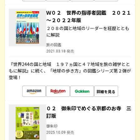
Ｗ０２ 世界の指導者図鑑 ２０２１
～２０２２年版
２０８の国と地域のリーダーを経歴ととも
に解説
旅の図鑑
2021.03.18 発売
『世界244の国と地域 １９７ヵ国と４７地域を旅の雑学とと
もに解説』に続く、「地球の歩き方」の図鑑シリーズ第２弾が
登場！
詳細を見る
０２ 御朱印でめぐる京都のお寺 三
訂版
御朱印
2025.10.09 発売