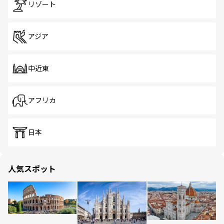
リゾート
アジア
中近東
アフリカ
日本
人気スポット