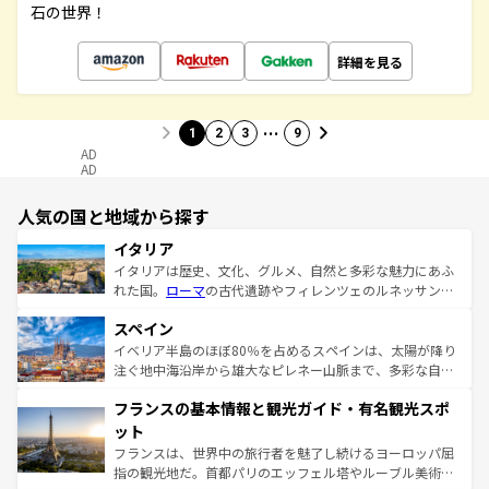
石の世界！
詳細を見る
…
1
2
3
9
AD
AD
人気の国と地域から探す
イタリア
イタリアは歴史、文化、グルメ、自然と多彩な魅力にあふ
れた国。
ローマ
の古代遺跡やフィレンツェのルネッサンス
美術、ヴェネツィアの運河など、歴史あるスポットはもち
スペイン
ろん、トスカーナの美しい田園風景やアマルフィ海岸の絶
景など、自然景観も見逃せない。観光の合間には、本場の
イベリア半島のほぼ80％を占めるスペインは、太陽が降り
ピザやパスタなど、絶品のイタリア料理を堪能することも
注ぐ地中海沿岸から雄大なピレネー山脈まで、多彩な自然
できる。朝目覚めてから夜眠るまで、すべての瞬間を楽し
と文化が詰まったヨーロッパ屈指の旅行先だ。多様な地域
フランスの基本情報と観光ガイド・有名観光スポ
ませてくれるイタリアで、忘れられない旅をしてみよう！
文化が根付くこの国では、情熱的なフラメンコ、熱気あふ
なお、新着のイタリア情報は
コンテンツ一覧
を参照してほ
れる闘牛、そして美味しいタパスが生活の一部となってい
ット
しい。
る。首都マドリードの洗練された雰囲気や、バルセロナの
フランスは、世界中の旅行者を魅了し続けるヨーロッパ屈
アートに溢れた街角から、地方では古代ローマ遺跡や中世
指の観光地だ。首都パリのエッフェル塔やルーブル美術館
の城塞都市、穏やかなビーチリゾートまで多彩な表情を見