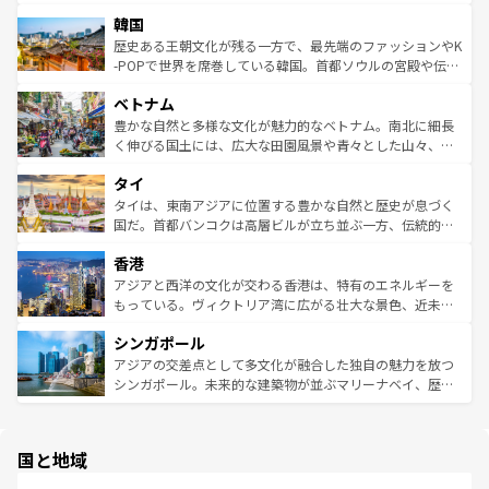
っている。訪れるたびに新しい発見と感動が待っているハ
ービーフなどの食文化も豊かで、美味しいものであふれて
北やノスタルジックな町並みが人気な九份（ジォウフェ
ワイを、存分に味わってほしい。 なお、新着のハワイ情報
韓国
いる。アクティビティも充実しており、サーフィンやダイ
ン）、静ひつな山岳地帯である台湾東部など、都市の喧騒
は
コンテンツ一覧
を参照してほしい。
ビング、ハイキングなど、アウトドア好きにはたまらな
と山間の静けさが共存しており、訪れる人に新しい発見と
歴史ある王朝文化が残る一方で、最先端のファッションやK
い。オーストラリアの多彩な魅力を存分に味わいつくそ
驚きをもたらしてくれる。また、奥深い台湾の食文化も魅
-POPで世界を席巻している韓国。首都ソウルの宮殿や伝統
う。 なお、新着のオーストラリア情報は
コンテンツ一覧
を
力で、夜市などの屋台グルメから高級料理、ヘルシーで美
家屋が並ぶエリアでは韓国の歴史と文化に浸ることがで
参照してほしい。
ベトナム
容にもいいと評判のスイーツなど、バラエティ豊かな料理
き、地方に足を延ばせば四季折々の自然美を楽しむことが
が味わえる。 なお、新着の台湾情報は
コンテンツ一覧
を参
できる。そして、キムチや焼肉、絶品のストリートフード
豊かな自然と多様な文化が魅力的なベトナム。南北に細長
照してほしい。
まで、さまざまな韓国料理が待っている。夜には、韓国な
く伸びる国土には、広大な田園風景や青々とした山々、世
らではのナイトライフも堪能できる。あたたかいホスピタ
界遺産に登録された壮大な自然景観が点在し、都市部では
タイ
リティに包まれながら、韓国の多彩な魅力を心ゆくまで味
急速な発展と共に伝統が息づく。ハノイの古い町並みやホ
わってみてほしい。 なお、新着の韓国情報は
コンテンツ一
ーチミン市のフランス統治時代の建物も、独特の雰囲気を
タイは、東南アジアに位置する豊かな自然と歴史が息づく
覧
を参照してほしい。
醸し出している。また、バラエティの豊かさとおいしさで
国だ。首都バンコクは高層ビルが立ち並ぶ一方、伝統的な
世界中の食通を魅了してやまないベトナム料理も魅力のひ
寺院や市場がいたるところに点在し、古きよき文化と現代
香港
とつ。フォーやバインミー、ベトナムコーヒーなどは、ぜ
の活気が交差している。北部ではチェンマイなどの山岳地
ひ現地で味わいたい。どの地域を訪れてもあたたかい人々
帯で自然と触れ合い、南部ではプーケットやクラビの美し
アジアと西洋の文化が交わる香港は、特有のエネルギーを
が旅行者を迎えてくれるので、きっと忘れられない旅にな
いビーチでリゾート気分を楽しむことができる。タイ料理
もっている。ヴィクトリア湾に広がる壮大な景色、近未来
るはずだ。 なお、新着のベトナム情報は
コンテンツ一覧
を
は世界的に有名で、屋台から高級レストランまで味覚を刺
的なアートスポット、そして歴史と現代が融合した町並
参照してほしい。
シンガポール
激する。気候は一年中温暖で、どの季節にも異なる楽しみ
み、どこを訪れても感動するはず。観光スポットが密集し
が待っている。親しみやすいタイの人々、仏教を中心とし
ており、効率よく見どころを回れるのも魅力。息をのむよ
アジアの交差点として多文化が融合した独自の魅力を放つ
た文化、そして多様な観光資源が、訪れる旅人を魅了し続
うな絶景から文化的な体験まで、香港を存分に楽しみ尽く
シンガポール。未来的な建築物が並ぶマリーナベイ、歴史
ける。 なお、新着のタイ情報は
コンテンツ一覧
を参照して
そう。 なお、新着の香港情報は
コンテンツ一覧
を参照して
と伝統を感じられるエスニックタウン、多数の緑豊かな公
ほしい。
ほしい。
園や自然保護区など、自然が調和した近代的な景観と文化
の多様性あふれるカラフルな町は、どこを歩いても新しい
国と地域
発見がある。さらに、治安のよさや充実した公共交通機関
も、旅行者にとっては魅力的なポイント。グルメも豊富