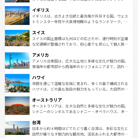
れ、フランス料理はユネスコ無形文化遺産にも登録されて
道から、未来を先取りするようなモダンな都市まで多様な
イギリス
いる。シャンパンの発祥地であるランス、プロヴァンスの
顔を持つこの国は、どこを歩いても飽きることがない。ベ
香り高いラベンダー畑など、多彩な楽しみ方が可能だ。さ
ルリンの文化的活気、バイエルン州のアルプスの絶景、そ
イギリスは、古きよき伝統と最先端が共存する国。ウェス
らに、パリ以外の地域にも魅力が溢れており、どの街角に
してライン川沿いのワイン畑といった風景は必見。ビール
トミンスター寺院や大英博物館のようなランドマーク、歴
も豊かな歴史と文化が息づいている。パリ以外の個性あふ
とソーセージを味わいながら地元の人と過ごす楽しい時間
史ある大学都市、美しい丘陵地帯や牧歌的な風景など、エ
れる地方に足を運ぶとそれぞれで全く異なる文化を体験で
スイス
は、お酒好きな人にはぜひ体験してほしい。 なお、新着の
リアごとに異なる魅力がある。また、優雅なアフタヌーン
きるだろう。 なお、新着のフランス情報は
コンテンツ一覧
ドイツ情報は
コンテンツ一覧
を参照してほしい。
ティー、ビール好きにはたまらない英国パブ、サッカー観
スイスの国土面積は九州ほどの広さだが、運行時刻が正確
を参照してほしい。
戦など、本場だからこそできる体験も豊富。イギリスを旅
な交通網が整備されており、初心者でも安心して個人旅行
して楽しみつくそう。 なお、新着のイギリス情報は
コンテ
を楽しめる。日本同様に時刻表どおりの旅が可能だ。中世
アメリカ
ンツ一覧
を参照してほしい。
の建物がそのまま残る町や、スイスならではのユニークな
博物館もあり、アルプス観光だけでなく町歩きも満喫する
アメリカ合衆国は、広大な土地と多様な文化が魅力の国。
ことができる。国民の所得が高いため物価も高いが、旅行
東海岸の都市部から西海岸のカリフォルニアまで、訪れる
者向けの交通パス提供のサービスもあり、うまく活用すれ
場所ごとに異なる風景と体験が待っている。ニューヨーク
ハワイ
ば市内交通費無料で観光を楽しむこともできる。 なお、新
のような巨大都市は、観光、ショッピング、エンターテイ
着のスイス情報は
コンテンツ一覧
を参照してほしい。
ンメントが詰まった刺激的なスポットだ。一方、アメリカ
年間を通じて温暖な気候に恵まれ、多くの島で構成される
西部には大自然が広がり、グランドキャニオンやイエロー
ハワイは、どの島も独自の魅力をもっている。大自然の神
ストーン国立公園といった絶景が堪能できる。さらに、南
秘を感じたいなら、火山が生み出した壮大な景観を誇るハ
オーストラリア
部のニューオーリンズでは、音楽と美食が融合した独特の
ワイ島は見逃せない。また、定番の観光地といえばオアフ
文化が魅力。旅行者はアメリカの各地域で異なる魅力を楽
島だが、静かな自然を求めるならマウイ島やカウアイ島が
オーストラリアは、壮大な自然と多様な文化が魅力の国。
しみながら、その多様性と豊かな歴史を感じることができ
おすすめ。エメラルドグリーンに輝く海をはじめ、豊かな
シドニーのシンボルであるシドニー・オペラハウス、オー
るだろう。車でのロードトリップや列車の旅も、アメリカ
文化や歴史が息づいている。「アロハスピリット」と呼ば
ストラリア東海岸北部に広がる大サンゴ礁地帯グレートバ
ならではの贅沢な旅のスタイルだ。 なお、新着のアメリカ
台湾
れるおもてなしの心で訪れる人々を迎えてくれるハワイの
リアリーフや大陸中央部にそびえるウルル（エアーズロッ
情報は
コンテンツ一覧
を参照してほしい。
人々、おいしいローカルフードやハワイアンミュージッ
ク）、タスマニアの美しい原生林やケアンズの熱帯雨林な
日本から約４時間ほどでたどり着く台湾は、多彩な文化と
ク、伝統的なフラダンスなど、すべてがハワイの魅力を彩
ど、見どころがたくさん。また、カフェやワイン、オージ
自然が織りなす魅力的な観光地。活気あふれる大都市の台