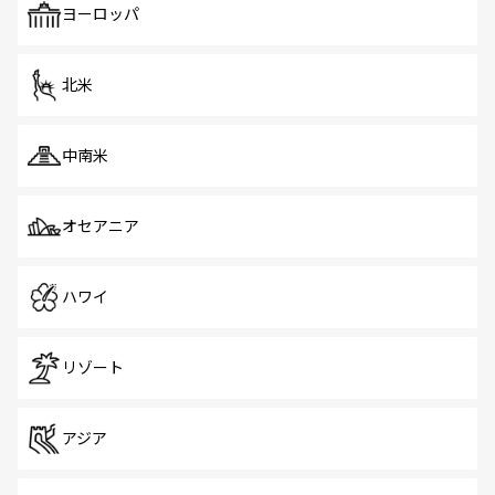
で、ホーカーズは地元の風情を楽しめる外せないスポット
ヨーロッパ
だ。訪れる人を飽きさせないシンガポールで、多様な魅力
を体感しよう。 なお、新着のシンガポール情報は
コンテン
ツ一覧
を参照してほしい。
北米
中南米
オセアニア
ハワイ
リゾート
アジア