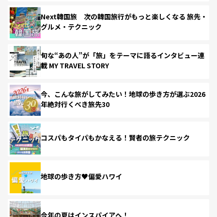
Next韓国旅 次の韓国旅行がもっと楽しくなる 旅先・
グルメ・テクニック
旬な“あの人”が「旅」をテーマに語るインタビュー連
載 MY TRAVEL STORY
今、こんな旅がしてみたい！地球の歩き方が選ぶ2026
年絶対行くべき旅先30
コスパもタイパもかなえる！賢者の旅テクニック
地球の歩き方♥偏愛ハワイ
今年の夏はインスパイアへ！