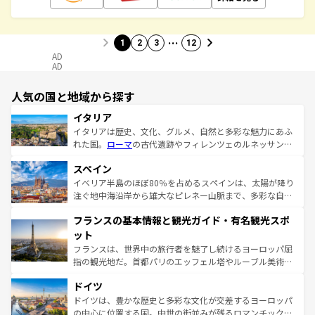
…
1
2
3
12
AD
AD
人気の国と地域から探す
イタリア
イタリアは歴史、文化、グルメ、自然と多彩な魅力にあふ
れた国。
ローマ
の古代遺跡やフィレンツェのルネッサンス
美術、ヴェネツィアの運河など、歴史あるスポットはもち
スペイン
ろん、トスカーナの美しい田園風景やアマルフィ海岸の絶
景など、自然景観も見逃せない。観光の合間には、本場の
イベリア半島のほぼ80％を占めるスペインは、太陽が降り
ピザやパスタなど、絶品のイタリア料理を堪能することも
注ぐ地中海沿岸から雄大なピレネー山脈まで、多彩な自然
できる。朝目覚めてから夜眠るまで、すべての瞬間を楽し
と文化が詰まったヨーロッパ屈指の旅行先だ。多様な地域
フランスの基本情報と観光ガイド・有名観光スポ
ませてくれるイタリアで、忘れられない旅をしてみよう！
文化が根付くこの国では、情熱的なフラメンコ、熱気あふ
なお、新着のイタリア情報は
コンテンツ一覧
を参照してほ
れる闘牛、そして美味しいタパスが生活の一部となってい
ット
しい。
る。首都マドリードの洗練された雰囲気や、バルセロナの
フランスは、世界中の旅行者を魅了し続けるヨーロッパ屈
アートに溢れた街角から、地方では古代ローマ遺跡や中世
指の観光地だ。首都パリのエッフェル塔やルーブル美術館
の城塞都市、穏やかなビーチリゾートまで多彩な表情を見
といった象徴的なスポットから、田舎町の古風な美しさま
せる。地方によって風土や気候が異なるスペインはその個
ドイツ
で、幅広い魅力が詰まっている。華麗な宮殿、歴史的な大
性で訪れる人を魅了する。 なお、新着のスペイン情報は
コ
聖堂、美しいビーチ、そして豊かな自然が、訪れる者を心
ドイツは、豊かな歴史と多彩な文化が交差するヨーロッパ
ンテンツ一覧
を参照してほしい。
から魅了する。また、フランスは美食の国としても知ら
の中心に位置する国。中世の街並みが残るロマンチック街