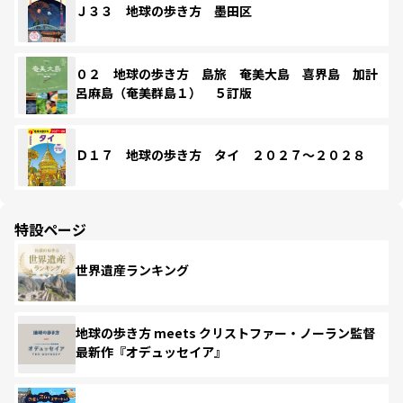
Ｊ３３ 地球の歩き方 墨田区
０２ 地球の歩き方 島旅 奄美大島 喜界島 加計
呂麻島（奄美群島１） ５訂版
Ｄ１７ 地球の歩き方 タイ ２０２７～２０２８
特設ページ
世界遺産ランキング
地球の歩き方 meets クリストファー・ノーラン監督
最新作『オデュッセイア』