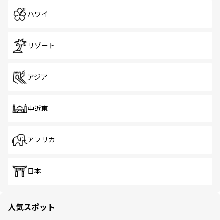
ハワイ
リゾート
アジア
中近東
アフリカ
日本
人気スポット