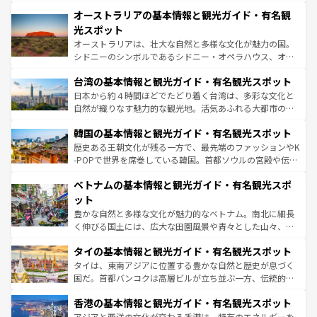
秘を感じたいなら、火山が生み出した壮大な景観を誇るハ
文化が魅力。旅行者はアメリカの各地域で異なる魅力を楽
オーストラリアの基本情報と観光ガイド・有名観
ワイ島は見逃せない。また、定番の観光地といえばオアフ
しみながら、その多様性と豊かな歴史を感じることができ
島だが、静かな自然を求めるならマウイ島やカウアイ島が
光スポット
るだろう。車でのロードトリップや列車の旅も、アメリカ
おすすめ。エメラルドグリーンに輝く海をはじめ、豊かな
オーストラリアは、壮大な自然と多様な文化が魅力の国。
ならではの贅沢な旅のスタイルだ。 なお、新着のアメリカ
文化や歴史が息づいている。「アロハスピリット」と呼ば
シドニーのシンボルであるシドニー・オペラハウス、オー
情報は
コンテンツ一覧
を参照してほしい。
れるおもてなしの心で訪れる人々を迎えてくれるハワイの
ストラリア東海岸北部に広がる大サンゴ礁地帯グレートバ
人々、おいしいローカルフードやハワイアンミュージッ
台湾の基本情報と観光ガイド・有名観光スポット
リアリーフや大陸中央部にそびえるウルル（エアーズロッ
ク、伝統的なフラダンスなど、すべてがハワイの魅力を彩
ク）、タスマニアの美しい原生林やケアンズの熱帯雨林な
日本から約４時間ほどでたどり着く台湾は、多彩な文化と
っている。訪れるたびに新しい発見と感動が待っているハ
ど、見どころがたくさん。また、カフェやワイン、オージ
自然が織りなす魅力的な観光地。活気あふれる大都市の台
ワイを、存分に味わってほしい。 なお、新着のハワイ情報
ービーフなどの食文化も豊かで、美味しいものであふれて
北やノスタルジックな町並みが人気な九份（ジォウフェ
は
コンテンツ一覧
を参照してほしい。
韓国の基本情報と観光ガイド・有名観光スポット
いる。アクティビティも充実しており、サーフィンやダイ
ン）、静ひつな山岳地帯である台湾東部など、都市の喧騒
ビング、ハイキングなど、アウトドア好きにはたまらな
と山間の静けさが共存しており、訪れる人に新しい発見と
歴史ある王朝文化が残る一方で、最先端のファッションやK
い。オーストラリアの多彩な魅力を存分に味わいつくそ
驚きをもたらしてくれる。また、奥深い台湾の食文化も魅
-POPで世界を席巻している韓国。首都ソウルの宮殿や伝統
う。 なお、新着のオーストラリア情報は
コンテンツ一覧
を
力で、夜市などの屋台グルメから高級料理、ヘルシーで美
家屋が並ぶエリアでは韓国の歴史と文化に浸ることがで
参照してほしい。
ベトナムの基本情報と観光ガイド・有名観光スポ
容にもいいと評判のスイーツなど、バラエティ豊かな料理
き、地方に足を延ばせば四季折々の自然美を楽しむことが
が味わえる。 なお、新着の台湾情報は
コンテンツ一覧
を参
できる。そして、キムチや焼肉、絶品のストリートフード
ット
照してほしい。
まで、さまざまな韓国料理が待っている。夜には、韓国な
豊かな自然と多様な文化が魅力的なベトナム。南北に細長
らではのナイトライフも堪能できる。あたたかいホスピタ
く伸びる国土には、広大な田園風景や青々とした山々、世
リティに包まれながら、韓国の多彩な魅力を心ゆくまで味
界遺産に登録された壮大な自然景観が点在し、都市部では
わってみてほしい。 なお、新着の韓国情報は
コンテンツ一
タイの基本情報と観光ガイド・有名観光スポット
急速な発展と共に伝統が息づく。ハノイの古い町並みやホ
覧
を参照してほしい。
ーチミン市のフランス統治時代の建物も、独特の雰囲気を
タイは、東南アジアに位置する豊かな自然と歴史が息づく
醸し出している。また、バラエティの豊かさとおいしさで
国だ。首都バンコクは高層ビルが立ち並ぶ一方、伝統的な
世界中の食通を魅了してやまないベトナム料理も魅力のひ
寺院や市場がいたるところに点在し、古きよき文化と現代
香港の基本情報と観光ガイド・有名観光スポット
とつ。フォーやバインミー、ベトナムコーヒーなどは、ぜ
の活気が交差している。北部ではチェンマイなどの山岳地
ひ現地で味わいたい。どの地域を訪れてもあたたかい人々
帯で自然と触れ合い、南部ではプーケットやクラビの美し
アジアと西洋の文化が交わる香港は、特有のエネルギーを