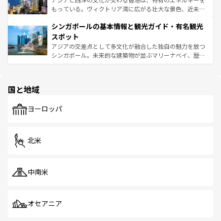
が旅行者を迎えてくれるので、きっと忘れられない旅にな
いビーチでリゾート気分を楽しむことができる。タイ料理
もっている。ヴィクトリア湾に広がる壮大な景色、近未来
るはずだ。 なお、新着のベトナム情報は
コンテンツ一覧
を
は世界的に有名で、屋台から高級レストランまで味覚を刺
的なアートスポット、そして歴史と現代が融合した町並
参照してほしい。
シンガポールの基本情報と観光ガイド・有名観光
激する。気候は一年中温暖で、どの季節にも異なる楽しみ
み、どこを訪れても感動するはず。観光スポットが密集し
が待っている。親しみやすいタイの人々、仏教を中心とし
ており、効率よく見どころを回れるのも魅力。息をのむよ
スポット
た文化、そして多様な観光資源が、訪れる旅人を魅了し続
うな絶景から文化的な体験まで、香港を存分に楽しみ尽く
アジアの交差点として多文化が融合した独自の魅力を放つ
ける。 なお、新着のタイ情報は
コンテンツ一覧
を参照して
そう。 なお、新着の香港情報は
コンテンツ一覧
を参照して
シンガポール。未来的な建築物が並ぶマリーナベイ、歴史
ほしい。
ほしい。
と伝統を感じられるエスニックタウン、多数の緑豊かな公
園や自然保護区など、自然が調和した近代的な景観と文化
の多様性あふれるカラフルな町は、どこを歩いても新しい
国と地域
発見がある。さらに、治安のよさや充実した公共交通機関
も、旅行者にとっては魅力的なポイント。グルメも豊富
で、ホーカーズは地元の風情を楽しめる外せないスポット
ヨーロッパ
だ。訪れる人を飽きさせないシンガポールで、多様な魅力
を体感しよう。 なお、新着のシンガポール情報は
コンテン
ツ一覧
を参照してほしい。
北米
中南米
オセアニア