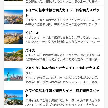
アートに溢れた街角から、地方では古代ローマ遺跡や中世
指の観光地だ。首都パリのエッフェル塔やルーブル美術館
の城塞都市、穏やかなビーチリゾートまで多彩な表情を見
といった象徴的なスポットから、田舎町の古風な美しさま
せる。地方によって風土や気候が異なるスペインはその個
ドイツの基本情報と観光ガイド・有名観光スポッ
で、幅広い魅力が詰まっている。華麗な宮殿、歴史的な大
性で訪れる人を魅了する。 なお、新着のスペイン情報は
コ
聖堂、美しいビーチ、そして豊かな自然が、訪れる者を心
ト
ンテンツ一覧
を参照してほしい。
から魅了する。また、フランスは美食の国としても知ら
ドイツは、豊かな歴史と多彩な文化が交差するヨーロッパ
れ、フランス料理はユネスコ無形文化遺産にも登録されて
の中心に位置する国。中世の街並みが残るロマンチック街
いる。シャンパンの発祥地であるランス、プロヴァンスの
道から、未来を先取りするようなモダンな都市まで多様な
香り高いラベンダー畑など、多彩な楽しみ方が可能だ。さ
イギリス
顔を持つこの国は、どこを歩いても飽きることがない。ベ
らに、パリ以外の地域にも魅力が溢れており、どの街角に
ルリンの文化的活気、バイエルン州のアルプスの絶景、そ
イギリスは、古きよき伝統と最先端が共存する国。ウェス
も豊かな歴史と文化が息づいている。パリ以外の個性あふ
してライン川沿いのワイン畑といった風景は必見。ビール
トミンスター寺院や大英博物館のようなランドマーク、歴
れる地方に足を運ぶとそれぞれで全く異なる文化を体験で
とソーセージを味わいながら地元の人と過ごす楽しい時間
史ある大学都市、美しい丘陵地帯や牧歌的な風景など、エ
きるだろう。 なお、新着のフランス情報は
コンテンツ一覧
スイス
は、お酒好きな人にはぜひ体験してほしい。 なお、新着の
リアごとに異なる魅力がある。また、優雅なアフタヌーン
を参照してほしい。
ドイツ情報は
コンテンツ一覧
を参照してほしい。
ティー、ビール好きにはたまらない英国パブ、サッカー観
スイスの国土面積は九州ほどの広さだが、運行時刻が正確
戦など、本場だからこそできる体験も豊富。イギリスを旅
な交通網が整備されており、初心者でも安心して個人旅行
して楽しみつくそう。 なお、新着のイギリス情報は
コンテ
を楽しめる。日本同様に時刻表どおりの旅が可能だ。中世
アメリカの基本情報と観光ガイド・有名観光スポ
ンツ一覧
を参照してほしい。
の建物がそのまま残る町や、スイスならではのユニークな
博物館もあり、アルプス観光だけでなく町歩きも満喫する
ット
ことができる。国民の所得が高いため物価も高いが、旅行
アメリカ合衆国は、広大な土地と多様な文化が魅力の国。
者向けの交通パス提供のサービスもあり、うまく活用すれ
東海岸の都市部から西海岸のカリフォルニアまで、訪れる
ば市内交通費無料で観光を楽しむこともできる。 なお、新
場所ごとに異なる風景と体験が待っている。ニューヨーク
着のスイス情報は
コンテンツ一覧
を参照してほしい。
ハワイの基本情報と観光ガイド・有名観光スポッ
のような巨大都市は、観光、ショッピング、エンターテイ
ンメントが詰まった刺激的なスポットだ。一方、アメリカ
ト
西部には大自然が広がり、グランドキャニオンやイエロー
年間を通じて温暖な気候に恵まれ、多くの島で構成される
ストーン国立公園といった絶景が堪能できる。さらに、南
ハワイは、どの島も独自の魅力をもっている。大自然の神
部のニューオーリンズでは、音楽と美食が融合した独特の