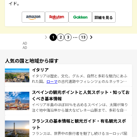
イド。
詳細を見る
…
1
2
3
13
AD
AD
人気の国と地域から探す
イタリア
イタリアは歴史、文化、グルメ、自然と多彩な魅力にあふ
れた国。
ローマ
の古代遺跡やフィレンツェのルネッサンス
美術、ヴェネツィアの運河など、歴史あるスポットはもち
スペインの観光ポイントと人気スポット・知ってお
ろん、トスカーナの美しい田園風景やアマルフィ海岸の絶
景など、自然景観も見逃せない。観光の合間には、本場の
くべき基本情報
ピザやパスタなど、絶品のイタリア料理を堪能することも
イベリア半島のほぼ80％を占めるスペインは、太陽が降り
できる。朝目覚めてから夜眠るまで、すべての瞬間を楽し
注ぐ地中海沿岸から雄大なピレネー山脈まで、多彩な自然
ませてくれるイタリアで、忘れられない旅をしてみよう！
と文化が詰まったヨーロッパ屈指の旅行先だ。多様な地域
なお、新着のイタリア情報は
コンテンツ一覧
を参照してほ
フランスの基本情報と観光ガイド・有名観光スポ
文化が根付くこの国では、情熱的なフラメンコ、熱気あふ
しい。
れる闘牛、そして美味しいタパスが生活の一部となってい
ット
る。首都マドリードの洗練された雰囲気や、バルセロナの
フランスは、世界中の旅行者を魅了し続けるヨーロッパ屈