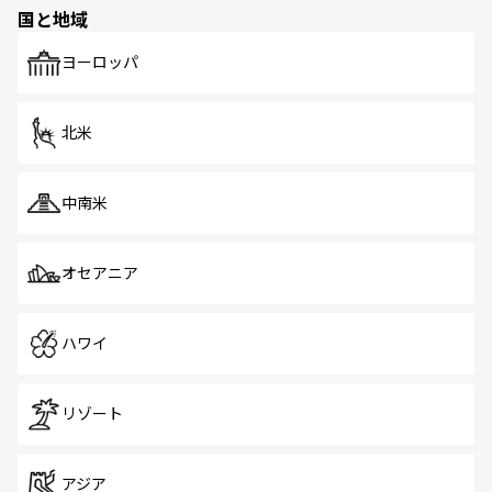
の多様性あふれるカラフルな町は、どこを歩いても新しい
国と地域
発見がある。さらに、治安のよさや充実した公共交通機関
も、旅行者にとっては魅力的なポイント。グルメも豊富
で、ホーカーズは地元の風情を楽しめる外せないスポット
ヨーロッパ
だ。訪れる人を飽きさせないシンガポールで、多様な魅力
を体感しよう。 なお、新着のシンガポール情報は
コンテン
ツ一覧
を参照してほしい。
北米
中南米
オセアニア
ハワイ
リゾート
アジア