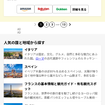
詳細を見る
…
1
2
3
13
AD
AD
人気の国と地域から探す
イタリア
イタリアは歴史、文化、グルメ、自然と多彩な魅力にあふ
れた国。
ローマ
の古代遺跡やフィレンツェのルネッサンス
美術、ヴェネツィアの運河など、歴史あるスポットはもち
スペイン
ろん、トスカーナの美しい田園風景やアマルフィ海岸の絶
景など、自然景観も見逃せない。観光の合間には、本場の
イベリア半島のほぼ80％を占めるスペインは、太陽が降り
ピザやパスタなど、絶品のイタリア料理を堪能することも
注ぐ地中海沿岸から雄大なピレネー山脈まで、多彩な自然
できる。朝目覚めてから夜眠るまで、すべての瞬間を楽し
と文化が詰まったヨーロッパ屈指の旅行先だ。多様な地域
フランスの基本情報と観光ガイド・有名観光スポ
ませてくれるイタリアで、忘れられない旅をしてみよう！
文化が根付くこの国では、情熱的なフラメンコ、熱気あふ
なお、新着のイタリア情報は
コンテンツ一覧
を参照してほ
れる闘牛、そして美味しいタパスが生活の一部となってい
ット
しい。
る。首都マドリードの洗練された雰囲気や、バルセロナの
フランスは、世界中の旅行者を魅了し続けるヨーロッパ屈
アートに溢れた街角から、地方では古代ローマ遺跡や中世
指の観光地だ。首都パリのエッフェル塔やルーブル美術館
の城塞都市、穏やかなビーチリゾートまで多彩な表情を見
といった象徴的なスポットから、田舎町の古風な美しさま
せる。地方によって風土や気候が異なるスペインはその個