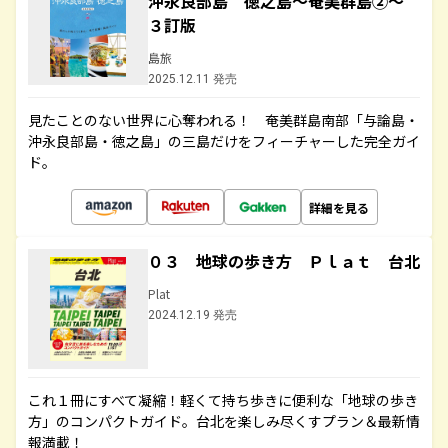
沖永良部島 徳之島～奄美群島②～
３訂版
島旅
2025.12.11 発売
見たことのない世界に心奪われる！ 奄美群島南部「与論島・
沖永良部島・徳之島」の三島だけをフィーチャーした完全ガイ
ド。
詳細を見る
０３ 地球の歩き方 Ｐｌａｔ 台北
Plat
2024.12.19 発売
これ１冊にすべて凝縮！軽くて持ち歩きに便利な「地球の歩き
方」のコンパクトガイド。台北を楽しみ尽くすプラン＆最新情
報満載！