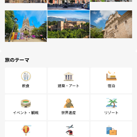
旅のテーマ
飲食
建築・アート
宿泊
イベント・観戦
世界遺産
リゾート