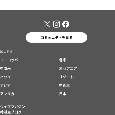
コミュニティを見る
国と地域
ヨーロッパ
北米
中南米
オセアニア
ハワイ
リゾート
アジア
中近東
アフリカ
日本
ウェブマガジン
特派員ブログ