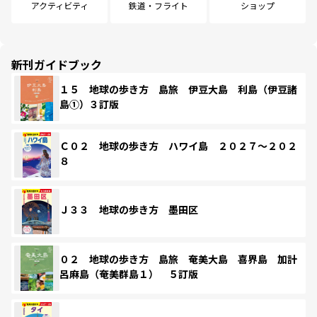
アクティビティ
鉄道・フライト
ショップ
新刊ガイドブック
１５ 地球の歩き方 島旅 伊豆大島 利島（伊豆諸
島①）３訂版
Ｃ０２ 地球の歩き方 ハワイ島 ２０２７～２０２
８
Ｊ３３ 地球の歩き方 墨田区
０２ 地球の歩き方 島旅 奄美大島 喜界島 加計
呂麻島（奄美群島１） ５訂版