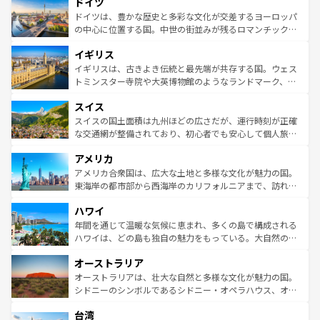
ドイツ
で、幅広い魅力が詰まっている。華麗な宮殿、歴史的な大
性で訪れる人を魅了する。 なお、新着のスペイン情報は
コ
聖堂、美しいビーチ、そして豊かな自然が、訪れる者を心
ドイツは、豊かな歴史と多彩な文化が交差するヨーロッパ
ンテンツ一覧
を参照してほしい。
から魅了する。また、フランスは美食の国としても知ら
の中心に位置する国。中世の街並みが残るロマンチック街
れ、フランス料理はユネスコ無形文化遺産にも登録されて
道から、未来を先取りするようなモダンな都市まで多様な
イギリス
いる。シャンパンの発祥地であるランス、プロヴァンスの
顔を持つこの国は、どこを歩いても飽きることがない。ベ
香り高いラベンダー畑など、多彩な楽しみ方が可能だ。さ
ルリンの文化的活気、バイエルン州のアルプスの絶景、そ
イギリスは、古きよき伝統と最先端が共存する国。ウェス
らに、パリ以外の地域にも魅力が溢れており、どの街角に
してライン川沿いのワイン畑といった風景は必見。ビール
トミンスター寺院や大英博物館のようなランドマーク、歴
も豊かな歴史と文化が息づいている。パリ以外の個性あふ
とソーセージを味わいながら地元の人と過ごす楽しい時間
史ある大学都市、美しい丘陵地帯や牧歌的な風景など、エ
れる地方に足を運ぶとそれぞれで全く異なる文化を体験で
スイス
は、お酒好きな人にはぜひ体験してほしい。 なお、新着の
リアごとに異なる魅力がある。また、優雅なアフタヌーン
きるだろう。 なお、新着のフランス情報は
コンテンツ一覧
ドイツ情報は
コンテンツ一覧
を参照してほしい。
ティー、ビール好きにはたまらない英国パブ、サッカー観
スイスの国土面積は九州ほどの広さだが、運行時刻が正確
を参照してほしい。
戦など、本場だからこそできる体験も豊富。イギリスを旅
な交通網が整備されており、初心者でも安心して個人旅行
して楽しみつくそう。 なお、新着のイギリス情報は
コンテ
を楽しめる。日本同様に時刻表どおりの旅が可能だ。中世
アメリカ
ンツ一覧
を参照してほしい。
の建物がそのまま残る町や、スイスならではのユニークな
博物館もあり、アルプス観光だけでなく町歩きも満喫する
アメリカ合衆国は、広大な土地と多様な文化が魅力の国。
ことができる。国民の所得が高いため物価も高いが、旅行
東海岸の都市部から西海岸のカリフォルニアまで、訪れる
者向けの交通パス提供のサービスもあり、うまく活用すれ
場所ごとに異なる風景と体験が待っている。ニューヨーク
ハワイ
ば市内交通費無料で観光を楽しむこともできる。 なお、新
のような巨大都市は、観光、ショッピング、エンターテイ
着のスイス情報は
コンテンツ一覧
を参照してほしい。
ンメントが詰まった刺激的なスポットだ。一方、アメリカ
年間を通じて温暖な気候に恵まれ、多くの島で構成される
西部には大自然が広がり、グランドキャニオンやイエロー
ハワイは、どの島も独自の魅力をもっている。大自然の神
ストーン国立公園といった絶景が堪能できる。さらに、南
秘を感じたいなら、火山が生み出した壮大な景観を誇るハ
オーストラリア
部のニューオーリンズでは、音楽と美食が融合した独特の
ワイ島は見逃せない。また、定番の観光地といえばオアフ
文化が魅力。旅行者はアメリカの各地域で異なる魅力を楽
島だが、静かな自然を求めるならマウイ島やカウアイ島が
オーストラリアは、壮大な自然と多様な文化が魅力の国。
しみながら、その多様性と豊かな歴史を感じることができ
おすすめ。エメラルドグリーンに輝く海をはじめ、豊かな
シドニーのシンボルであるシドニー・オペラハウス、オー
るだろう。車でのロードトリップや列車の旅も、アメリカ
文化や歴史が息づいている。「アロハスピリット」と呼ば
ストラリア東海岸北部に広がる大サンゴ礁地帯グレートバ
ならではの贅沢な旅のスタイルだ。 なお、新着のアメリカ
台湾
れるおもてなしの心で訪れる人々を迎えてくれるハワイの
リアリーフや大陸中央部にそびえるウルル（エアーズロッ