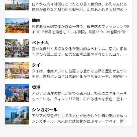
情報は
コンテンツ一覧
を参照してほしい。
人々、おいしいローカルフードやハワイアンミュージッ
ク）、タスマニアの美しい原生林やケアンズの熱帯雨林な
日本から約４時間ほどでたどり着く台湾は、多彩な文化と
ク、伝統的なフラダンスなど、すべてがハワイの魅力を彩
ど、見どころがたくさん。また、カフェやワイン、オージ
自然が織りなす魅力的な観光地。活気あふれる大都市の台
っている。訪れるたびに新しい発見と感動が待っているハ
ービーフなどの食文化も豊かで、美味しいものであふれて
北やノスタルジックな町並みが人気な九份（ジォウフェ
ワイを、存分に味わってほしい。 なお、新着のハワイ情報
韓国
いる。アクティビティも充実しており、サーフィンやダイ
ン）、静ひつな山岳地帯である台湾東部など、都市の喧騒
は
コンテンツ一覧
を参照してほしい。
ビング、ハイキングなど、アウトドア好きにはたまらな
と山間の静けさが共存しており、訪れる人に新しい発見と
歴史ある王朝文化が残る一方で、最先端のファッションやK
い。オーストラリアの多彩な魅力を存分に味わいつくそ
驚きをもたらしてくれる。また、奥深い台湾の食文化も魅
-POPで世界を席巻している韓国。首都ソウルの宮殿や伝統
う。 なお、新着のオーストラリア情報は
コンテンツ一覧
を
力で、夜市などの屋台グルメから高級料理、ヘルシーで美
家屋が並ぶエリアでは韓国の歴史と文化に浸ることがで
参照してほしい。
ベトナム
容にもいいと評判のスイーツなど、バラエティ豊かな料理
き、地方に足を延ばせば四季折々の自然美を楽しむことが
が味わえる。 なお、新着の台湾情報は
コンテンツ一覧
を参
できる。そして、キムチや焼肉、絶品のストリートフード
豊かな自然と多様な文化が魅力的なベトナム。南北に細長
照してほしい。
まで、さまざまな韓国料理が待っている。夜には、韓国な
く伸びる国土には、広大な田園風景や青々とした山々、世
らではのナイトライフも堪能できる。あたたかいホスピタ
界遺産に登録された壮大な自然景観が点在し、都市部では
タイ
リティに包まれながら、韓国の多彩な魅力を心ゆくまで味
急速な発展と共に伝統が息づく。ハノイの古い町並みやホ
わってみてほしい。 なお、新着の韓国情報は
コンテンツ一
ーチミン市のフランス統治時代の建物も、独特の雰囲気を
タイは、東南アジアに位置する豊かな自然と歴史が息づく
覧
を参照してほしい。
醸し出している。また、バラエティの豊かさとおいしさで
国だ。首都バンコクは高層ビルが立ち並ぶ一方、伝統的な
世界中の食通を魅了してやまないベトナム料理も魅力のひ
寺院や市場がいたるところに点在し、古きよき文化と現代
香港
とつ。フォーやバインミー、ベトナムコーヒーなどは、ぜ
の活気が交差している。北部ではチェンマイなどの山岳地
ひ現地で味わいたい。どの地域を訪れてもあたたかい人々
帯で自然と触れ合い、南部ではプーケットやクラビの美し
アジアと西洋の文化が交わる香港は、特有のエネルギーを
が旅行者を迎えてくれるので、きっと忘れられない旅にな
いビーチでリゾート気分を楽しむことができる。タイ料理
もっている。ヴィクトリア湾に広がる壮大な景色、近未来
るはずだ。 なお、新着のベトナム情報は
コンテンツ一覧
を
は世界的に有名で、屋台から高級レストランまで味覚を刺
的なアートスポット、そして歴史と現代が融合した町並
参照してほしい。
シンガポール
激する。気候は一年中温暖で、どの季節にも異なる楽しみ
み、どこを訪れても感動するはず。観光スポットが密集し
が待っている。親しみやすいタイの人々、仏教を中心とし
ており、効率よく見どころを回れるのも魅力。息をのむよ
アジアの交差点として多文化が融合した独自の魅力を放つ
た文化、そして多様な観光資源が、訪れる旅人を魅了し続
うな絶景から文化的な体験まで、香港を存分に楽しみ尽く
シンガポール。未来的な建築物が並ぶマリーナベイ、歴史
ける。 なお、新着のタイ情報は
コンテンツ一覧
を参照して
そう。 なお、新着の香港情報は
コンテンツ一覧
を参照して
と伝統を感じられるエスニックタウン、多数の緑豊かな公
ほしい。
ほしい。
園や自然保護区など、自然が調和した近代的な景観と文化