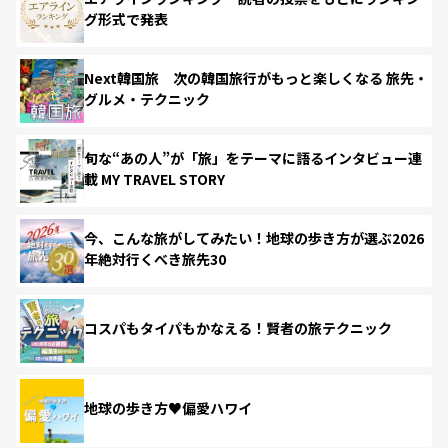
グ形式で発表
Next韓国旅 次の韓国旅行がもっと楽しくなる 旅先・
グルメ・テクニック
旬な“あの人”が「旅」をテーマに語るインタビュー連
載 MY TRAVEL STORY
今、こんな旅がしてみたい！地球の歩き方が選ぶ2026
年絶対行くべき旅先30
コスパもタイパもかなえる！賢者の旅テクニック
地球の歩き方♥偏愛ハワイ