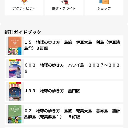
アクティビティ
鉄道・フライト
ショップ
新刊ガイドブック
１５ 地球の歩き方 島旅 伊豆大島 利島（伊豆諸
島①）３訂版
Ｃ０２ 地球の歩き方 ハワイ島 ２０２７～２０２
８
Ｊ３３ 地球の歩き方 墨田区
０２ 地球の歩き方 島旅 奄美大島 喜界島 加計
呂麻島（奄美群島１） ５訂版