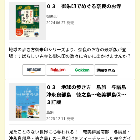
０３ 御朱印でめぐる奈良のお寺
御朱印
2024.06.27 発売
地球の歩き方御朱印シリーズより、奈良のお寺の最新版が登
場！すばらしい古寺と御朱印の数々に合いに出かけませんか？
詳細を見る
０３ 地球の歩き方 島旅 与論島
沖永良部島 徳之島～奄美群島②～
３訂版
島旅
2025.12.11 発売
見たことのない世界に心奪われる！ 奄美群島南部「与論島・
沖永良部島・徳之島」の三島だけをフィーチャーした完全ガイ