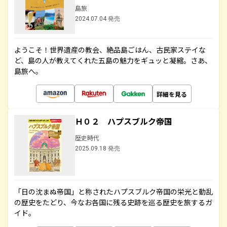
島旅
2024.07.04 発売
ようこそ！世界遺産の教会、絶品島ごはん、古民家ステイな
ど、島の人が教えてくれた五島の魅力をギュッと凝縮。さあ、
島旅へ。
詳細を見る
Ｈ０２ ハプスブルク帝国
歴史時代
2025.09.18 発売
「日の沈まぬ帝国」と称されたハプスブルク帝国の栄光と動乱
の歴史をたどり、今なお各国に残る史跡を巡る歴史を旅するガ
イド。