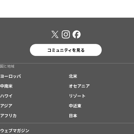
コミュニティを見る
国と地域
ヨーロッパ
北米
中南米
オセアニア
ハワイ
リゾート
アジア
中近東
アフリカ
日本
ウェブマガジン