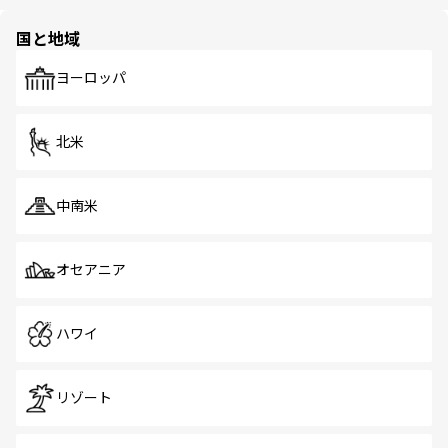
ほしい。
ほしい。
園や自然保護区など、自然が調和した近代的な景観と文化
の多様性あふれるカラフルな町は、どこを歩いても新しい
国と地域
発見がある。さらに、治安のよさや充実した公共交通機関
も、旅行者にとっては魅力的なポイント。グルメも豊富
で、ホーカーズは地元の風情を楽しめる外せないスポット
ヨーロッパ
だ。訪れる人を飽きさせないシンガポールで、多様な魅力
を体感しよう。 なお、新着のシンガポール情報は
コンテン
ツ一覧
を参照してほしい。
北米
中南米
オセアニア
ハワイ
リゾート