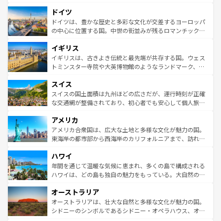
の城塞都市、穏やかなビーチリゾートまで多彩な表情を見
といった象徴的なスポットから、田舎町の古風な美しさま
せる。地方によって風土や気候が異なるスペインはその個
ドイツ
で、幅広い魅力が詰まっている。華麗な宮殿、歴史的な大
性で訪れる人を魅了する。 なお、新着のスペイン情報は
コ
聖堂、美しいビーチ、そして豊かな自然が、訪れる者を心
ドイツは、豊かな歴史と多彩な文化が交差するヨーロッパ
ンテンツ一覧
を参照してほしい。
から魅了する。また、フランスは美食の国としても知ら
の中心に位置する国。中世の街並みが残るロマンチック街
れ、フランス料理はユネスコ無形文化遺産にも登録されて
道から、未来を先取りするようなモダンな都市まで多様な
イギリス
いる。シャンパンの発祥地であるランス、プロヴァンスの
顔を持つこの国は、どこを歩いても飽きることがない。ベ
香り高いラベンダー畑など、多彩な楽しみ方が可能だ。さ
ルリンの文化的活気、バイエルン州のアルプスの絶景、そ
イギリスは、古きよき伝統と最先端が共存する国。ウェス
らに、パリ以外の地域にも魅力が溢れており、どの街角に
してライン川沿いのワイン畑といった風景は必見。ビール
トミンスター寺院や大英博物館のようなランドマーク、歴
も豊かな歴史と文化が息づいている。パリ以外の個性あふ
とソーセージを味わいながら地元の人と過ごす楽しい時間
史ある大学都市、美しい丘陵地帯や牧歌的な風景など、エ
れる地方に足を運ぶとそれぞれで全く異なる文化を体験で
スイス
は、お酒好きな人にはぜひ体験してほしい。 なお、新着の
リアごとに異なる魅力がある。また、優雅なアフタヌーン
きるだろう。 なお、新着のフランス情報は
コンテンツ一覧
ドイツ情報は
コンテンツ一覧
を参照してほしい。
ティー、ビール好きにはたまらない英国パブ、サッカー観
スイスの国土面積は九州ほどの広さだが、運行時刻が正確
を参照してほしい。
戦など、本場だからこそできる体験も豊富。イギリスを旅
な交通網が整備されており、初心者でも安心して個人旅行
して楽しみつくそう。 なお、新着のイギリス情報は
コンテ
を楽しめる。日本同様に時刻表どおりの旅が可能だ。中世
アメリカ
ンツ一覧
を参照してほしい。
の建物がそのまま残る町や、スイスならではのユニークな
博物館もあり、アルプス観光だけでなく町歩きも満喫する
アメリカ合衆国は、広大な土地と多様な文化が魅力の国。
ことができる。国民の所得が高いため物価も高いが、旅行
東海岸の都市部から西海岸のカリフォルニアまで、訪れる
者向けの交通パス提供のサービスもあり、うまく活用すれ
場所ごとに異なる風景と体験が待っている。ニューヨーク
ハワイ
ば市内交通費無料で観光を楽しむこともできる。 なお、新
のような巨大都市は、観光、ショッピング、エンターテイ
着のスイス情報は
コンテンツ一覧
を参照してほしい。
ンメントが詰まった刺激的なスポットだ。一方、アメリカ
年間を通じて温暖な気候に恵まれ、多くの島で構成される
西部には大自然が広がり、グランドキャニオンやイエロー
ハワイは、どの島も独自の魅力をもっている。大自然の神
ストーン国立公園といった絶景が堪能できる。さらに、南
秘を感じたいなら、火山が生み出した壮大な景観を誇るハ
オーストラリア
部のニューオーリンズでは、音楽と美食が融合した独特の
ワイ島は見逃せない。また、定番の観光地といえばオアフ
文化が魅力。旅行者はアメリカの各地域で異なる魅力を楽
島だが、静かな自然を求めるならマウイ島やカウアイ島が
オーストラリアは、壮大な自然と多様な文化が魅力の国。
しみながら、その多様性と豊かな歴史を感じることができ
おすすめ。エメラルドグリーンに輝く海をはじめ、豊かな
シドニーのシンボルであるシドニー・オペラハウス、オー
るだろう。車でのロードトリップや列車の旅も、アメリカ
文化や歴史が息づいている。「アロハスピリット」と呼ば
ストラリア東海岸北部に広がる大サンゴ礁地帯グレートバ