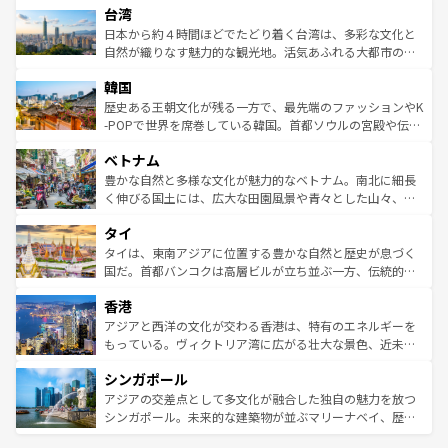
ならではの贅沢な旅のスタイルだ。 なお、新着のアメリカ
台湾
れるおもてなしの心で訪れる人々を迎えてくれるハワイの
リアリーフや大陸中央部にそびえるウルル（エアーズロッ
情報は
コンテンツ一覧
を参照してほしい。
人々、おいしいローカルフードやハワイアンミュージッ
ク）、タスマニアの美しい原生林やケアンズの熱帯雨林な
日本から約４時間ほどでたどり着く台湾は、多彩な文化と
ク、伝統的なフラダンスなど、すべてがハワイの魅力を彩
ど、見どころがたくさん。また、カフェやワイン、オージ
自然が織りなす魅力的な観光地。活気あふれる大都市の台
っている。訪れるたびに新しい発見と感動が待っているハ
ービーフなどの食文化も豊かで、美味しいものであふれて
北やノスタルジックな町並みが人気な九份（ジォウフェ
ワイを、存分に味わってほしい。 なお、新着のハワイ情報
韓国
いる。アクティビティも充実しており、サーフィンやダイ
ン）、静ひつな山岳地帯である台湾東部など、都市の喧騒
は
コンテンツ一覧
を参照してほしい。
ビング、ハイキングなど、アウトドア好きにはたまらな
と山間の静けさが共存しており、訪れる人に新しい発見と
歴史ある王朝文化が残る一方で、最先端のファッションやK
い。オーストラリアの多彩な魅力を存分に味わいつくそ
驚きをもたらしてくれる。また、奥深い台湾の食文化も魅
-POPで世界を席巻している韓国。首都ソウルの宮殿や伝統
う。 なお、新着のオーストラリア情報は
コンテンツ一覧
を
力で、夜市などの屋台グルメから高級料理、ヘルシーで美
家屋が並ぶエリアでは韓国の歴史と文化に浸ることがで
参照してほしい。
ベトナム
容にもいいと評判のスイーツなど、バラエティ豊かな料理
き、地方に足を延ばせば四季折々の自然美を楽しむことが
が味わえる。 なお、新着の台湾情報は
コンテンツ一覧
を参
できる。そして、キムチや焼肉、絶品のストリートフード
豊かな自然と多様な文化が魅力的なベトナム。南北に細長
照してほしい。
まで、さまざまな韓国料理が待っている。夜には、韓国な
く伸びる国土には、広大な田園風景や青々とした山々、世
らではのナイトライフも堪能できる。あたたかいホスピタ
界遺産に登録された壮大な自然景観が点在し、都市部では
タイ
リティに包まれながら、韓国の多彩な魅力を心ゆくまで味
急速な発展と共に伝統が息づく。ハノイの古い町並みやホ
わってみてほしい。 なお、新着の韓国情報は
コンテンツ一
ーチミン市のフランス統治時代の建物も、独特の雰囲気を
タイは、東南アジアに位置する豊かな自然と歴史が息づく
覧
を参照してほしい。
醸し出している。また、バラエティの豊かさとおいしさで
国だ。首都バンコクは高層ビルが立ち並ぶ一方、伝統的な
世界中の食通を魅了してやまないベトナム料理も魅力のひ
寺院や市場がいたるところに点在し、古きよき文化と現代
香港
とつ。フォーやバインミー、ベトナムコーヒーなどは、ぜ
の活気が交差している。北部ではチェンマイなどの山岳地
ひ現地で味わいたい。どの地域を訪れてもあたたかい人々
帯で自然と触れ合い、南部ではプーケットやクラビの美し
アジアと西洋の文化が交わる香港は、特有のエネルギーを
が旅行者を迎えてくれるので、きっと忘れられない旅にな
いビーチでリゾート気分を楽しむことができる。タイ料理
もっている。ヴィクトリア湾に広がる壮大な景色、近未来
るはずだ。 なお、新着のベトナム情報は
コンテンツ一覧
を
は世界的に有名で、屋台から高級レストランまで味覚を刺
的なアートスポット、そして歴史と現代が融合した町並
参照してほしい。
シンガポール
激する。気候は一年中温暖で、どの季節にも異なる楽しみ
み、どこを訪れても感動するはず。観光スポットが密集し
が待っている。親しみやすいタイの人々、仏教を中心とし
ており、効率よく見どころを回れるのも魅力。息をのむよ
アジアの交差点として多文化が融合した独自の魅力を放つ
た文化、そして多様な観光資源が、訪れる旅人を魅了し続
うな絶景から文化的な体験まで、香港を存分に楽しみ尽く
シンガポール。未来的な建築物が並ぶマリーナベイ、歴史
ける。 なお、新着のタイ情報は
コンテンツ一覧
を参照して
そう。 なお、新着の香港情報は
コンテンツ一覧
を参照して
と伝統を感じられるエスニックタウン、多数の緑豊かな公