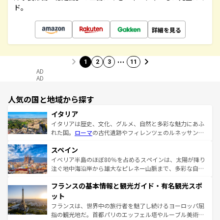
ド。
詳細を見る
…
1
2
3
11
AD
AD
人気の国と地域から探す
イタリア
イタリアは歴史、文化、グルメ、自然と多彩な魅力にあふ
れた国。
ローマ
の古代遺跡やフィレンツェのルネッサンス
美術、ヴェネツィアの運河など、歴史あるスポットはもち
スペイン
ろん、トスカーナの美しい田園風景やアマルフィ海岸の絶
景など、自然景観も見逃せない。観光の合間には、本場の
イベリア半島のほぼ80％を占めるスペインは、太陽が降り
ピザやパスタなど、絶品のイタリア料理を堪能することも
注ぐ地中海沿岸から雄大なピレネー山脈まで、多彩な自然
できる。朝目覚めてから夜眠るまで、すべての瞬間を楽し
と文化が詰まったヨーロッパ屈指の旅行先だ。多様な地域
フランスの基本情報と観光ガイド・有名観光スポ
ませてくれるイタリアで、忘れられない旅をしてみよう！
文化が根付くこの国では、情熱的なフラメンコ、熱気あふ
なお、新着のイタリア情報は
コンテンツ一覧
を参照してほ
れる闘牛、そして美味しいタパスが生活の一部となってい
ット
しい。
る。首都マドリードの洗練された雰囲気や、バルセロナの
フランスは、世界中の旅行者を魅了し続けるヨーロッパ屈
アートに溢れた街角から、地方では古代ローマ遺跡や中世
指の観光地だ。首都パリのエッフェル塔やルーブル美術館