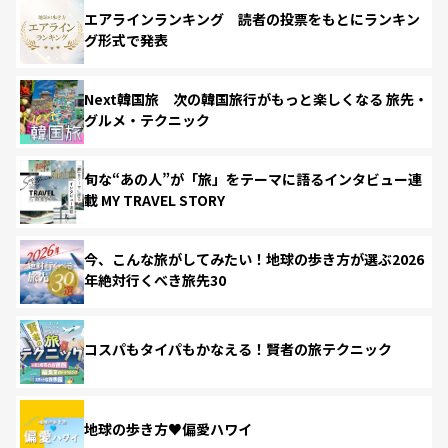
エアラインランキング 読者の投票をもとにランキン
グ形式で発表
Next韓国旅 次の韓国旅行がもっと楽しくなる 旅先・
グルメ・テクニック
旬な“あの人”が「旅」をテーマに語るインタビュー連
載 MY TRAVEL STORY
今、こんな旅がしてみたい！地球の歩き方が選ぶ2026
年絶対行くべき旅先30
コスパもタイパもかなえる！賢者の旅テクニック
地球の歩き方♥偏愛ハワイ