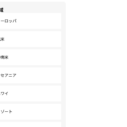
域
ヨーロッパ
北米
中南米
オセアニア
ハワイ
リゾート