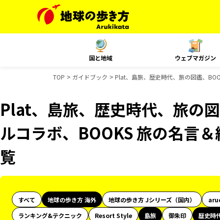
国と地域
ウェブマガジン
TOP
ガイドブック
Plat、島旅、歴史時代、旅の図鑑、BO
Plat、島旅、歴史時代、旅の図
ルコラボ、BOOKS 旅の名言
覧
すべて
地球の歩き方 海外
地球の歩き方 Jシリーズ（国内）
aru
ランキング&テクニック
Resort Style
島旅
御朱印
歴史時