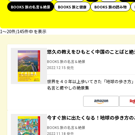
BOOKS 旅の名言＆絶景
BOOKS 旅と健康
BOOKS 旅の読み物
1〜20件/145件中 を表示
悠久の教えをひもとく中国のことばと絶
BOOKS 旅の名言＆絶景
2022.12.15 発売
世界を４０年以上歩いてきた「地球の歩き方
名言と癒やしの絶景集
今すぐ旅に出たくなる！地球の歩き方の
BOOKS 旅の名言＆絶景
2022.11.18 発売