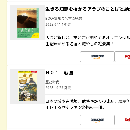
生きる知恵を授かるアラブのことばと絶
BOOKS 旅の名言＆絶景
2022.07.14 発売
古きと新しき、東と西が調和するオリエンタ
生を輝かせる名言と癒やしの絶景集！
Ｈ０１ 戦国
歴史時代
2025.10.23 発売
日本の城や古戦場、武将ゆかりの史跡、展示
イドする歴史ファン必携の一冊。