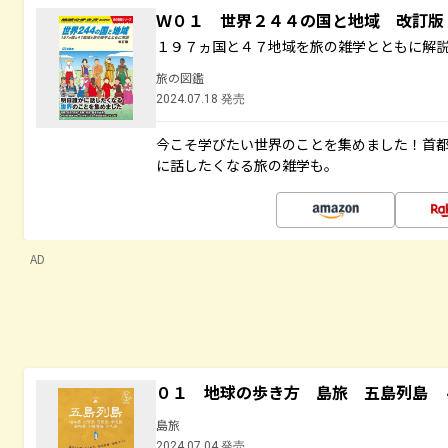
Ｗ０１ 世界２４４の国と地域 改訂版
１９７ヵ国と４７地域を旅の雑学とともに解
旅の図鑑
2024.07.18 発売
今こそ学びたい世界のことを集めました！首
に話したくなる旅の雑学も。
AD
０１ 地球の歩き方 島旅 五島列島 
島旅
2024.07.04 発売