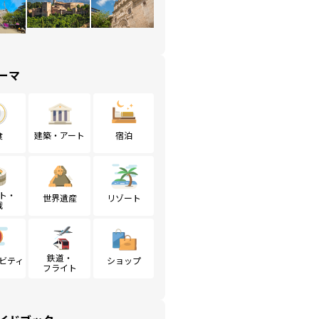
ーマ
食
建築・アート
宿泊
ト・
世界遺産
リゾート
戦
鉄道・
ビティ
ショップ
フライト