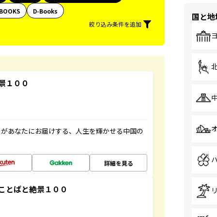
BOOKS
D-Books
国と地
絞り込み条件を追加
景１００
」があなたにお届けする、人生を輝かせる中国の
詳細を見る
ことばと絶景１００