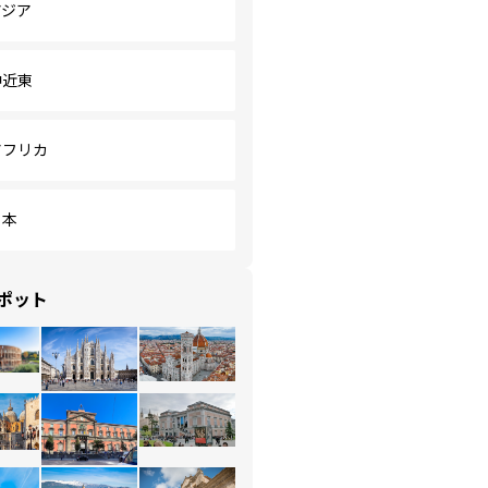
アジア
中近東
アフリカ
日本
ポット