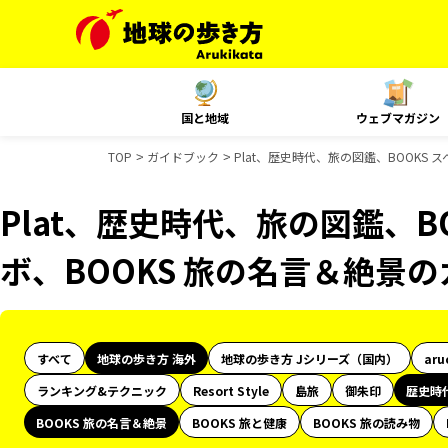
国と地域
ウェブマガジン
TOP
ガイドブック
Plat、歴史時代、旅の図鑑、BOOKS
Plat、歴史時代、旅の図鑑、B
ボ、BOOKS 旅の名言＆絶景
すべて
地球の歩き方 海外
地球の歩き方 Jシリーズ（国内）
aru
ランキング&テクニック
Resort Style
島旅
御朱印
歴史時
BOOKS 旅の名言＆絶景
BOOKS 旅と健康
BOOKS 旅の読み物