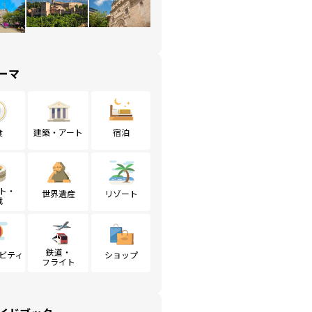
ーマ
食
建築・アート
宿泊
ト・
世界遺産
リゾート
戦
鉄道・
ビティ
ショップ
フライト