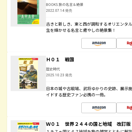
BOOKS 旅の名言＆絶景
2022.07.14 発売
古きと新しき、東と西が調和するオリエンタ
生を輝かせる名言と癒やしの絶景集！
Ｈ０１ 戦国
歴史時代
2025.10.23 発売
日本の城や古戦場、武将ゆかりの史跡、展示
イドする歴史ファン必携の一冊。
Ｗ０１ 世界２４４の国と地域 改訂版
１９７ヵ国と４７地域を旅の雑学とともに解