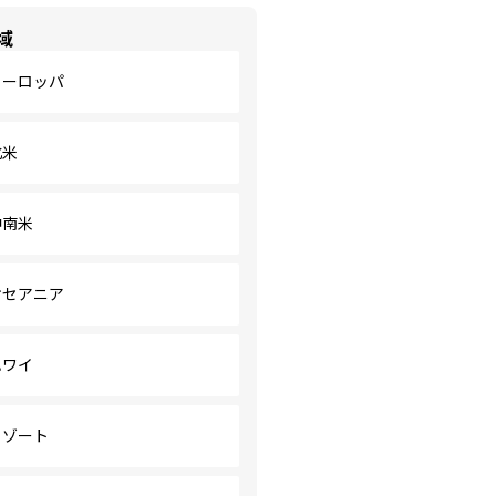
域
ヨーロッパ
北米
中南米
オセアニア
ハワイ
リゾート