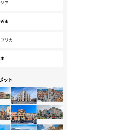
アジア
中近東
アフリカ
日本
ポット