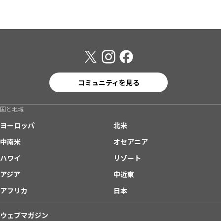
コミュニティを見る
国と地域
ヨーロッパ
北米
中南米
オセアニア
ハワイ
リゾート
アジア
中近東
アフリカ
日本
ウェブマガジン