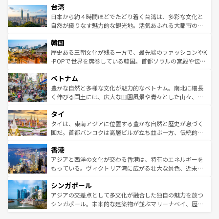
情報は
コンテンツ一覧
を参照してほしい。
人々、おいしいローカルフードやハワイアンミュージッ
台湾
リアリーフや大陸中央部にそびえるウルル（エアーズロッ
ク、伝統的なフラダンスなど、すべてがハワイの魅力を彩
ク）、タスマニアの美しい原生林やケアンズの熱帯雨林な
日本から約４時間ほどでたどり着く台湾は、多彩な文化と
っている。訪れるたびに新しい発見と感動が待っているハ
ど、見どころがたくさん。また、カフェやワイン、オージ
自然が織りなす魅力的な観光地。活気あふれる大都市の台
ワイを、存分に味わってほしい。 なお、新着のハワイ情報
ービーフなどの食文化も豊かで、美味しいものであふれて
北やノスタルジックな町並みが人気な九份（ジォウフェ
は
コンテンツ一覧
を参照してほしい。
韓国
いる。アクティビティも充実しており、サーフィンやダイ
ン）、静ひつな山岳地帯である台湾東部など、都市の喧騒
ビング、ハイキングなど、アウトドア好きにはたまらな
と山間の静けさが共存しており、訪れる人に新しい発見と
歴史ある王朝文化が残る一方で、最先端のファッションやK
い。オーストラリアの多彩な魅力を存分に味わいつくそ
驚きをもたらしてくれる。また、奥深い台湾の食文化も魅
-POPで世界を席巻している韓国。首都ソウルの宮殿や伝統
う。 なお、新着のオーストラリア情報は
コンテンツ一覧
を
力で、夜市などの屋台グルメから高級料理、ヘルシーで美
家屋が並ぶエリアでは韓国の歴史と文化に浸ることがで
参照してほしい。
ベトナム
容にもいいと評判のスイーツなど、バラエティ豊かな料理
き、地方に足を延ばせば四季折々の自然美を楽しむことが
が味わえる。 なお、新着の台湾情報は
コンテンツ一覧
を参
できる。そして、キムチや焼肉、絶品のストリートフード
豊かな自然と多様な文化が魅力的なベトナム。南北に細長
照してほしい。
まで、さまざまな韓国料理が待っている。夜には、韓国な
く伸びる国土には、広大な田園風景や青々とした山々、世
らではのナイトライフも堪能できる。あたたかいホスピタ
界遺産に登録された壮大な自然景観が点在し、都市部では
タイ
リティに包まれながら、韓国の多彩な魅力を心ゆくまで味
急速な発展と共に伝統が息づく。ハノイの古い町並みやホ
わってみてほしい。 なお、新着の韓国情報は
コンテンツ一
ーチミン市のフランス統治時代の建物も、独特の雰囲気を
タイは、東南アジアに位置する豊かな自然と歴史が息づく
覧
を参照してほしい。
醸し出している。また、バラエティの豊かさとおいしさで
国だ。首都バンコクは高層ビルが立ち並ぶ一方、伝統的な
世界中の食通を魅了してやまないベトナム料理も魅力のひ
寺院や市場がいたるところに点在し、古きよき文化と現代
香港
とつ。フォーやバインミー、ベトナムコーヒーなどは、ぜ
の活気が交差している。北部ではチェンマイなどの山岳地
ひ現地で味わいたい。どの地域を訪れてもあたたかい人々
帯で自然と触れ合い、南部ではプーケットやクラビの美し
アジアと西洋の文化が交わる香港は、特有のエネルギーを
が旅行者を迎えてくれるので、きっと忘れられない旅にな
いビーチでリゾート気分を楽しむことができる。タイ料理
もっている。ヴィクトリア湾に広がる壮大な景色、近未来
るはずだ。 なお、新着のベトナム情報は
コンテンツ一覧
を
は世界的に有名で、屋台から高級レストランまで味覚を刺
的なアートスポット、そして歴史と現代が融合した町並
参照してほしい。
シンガポール
激する。気候は一年中温暖で、どの季節にも異なる楽しみ
み、どこを訪れても感動するはず。観光スポットが密集し
が待っている。親しみやすいタイの人々、仏教を中心とし
ており、効率よく見どころを回れるのも魅力。息をのむよ
アジアの交差点として多文化が融合した独自の魅力を放つ
た文化、そして多様な観光資源が、訪れる旅人を魅了し続
うな絶景から文化的な体験まで、香港を存分に楽しみ尽く
シンガポール。未来的な建築物が並ぶマリーナベイ、歴史
ける。 なお、新着のタイ情報は
コンテンツ一覧
を参照して
そう。 なお、新着の香港情報は
コンテンツ一覧
を参照して
と伝統を感じられるエスニックタウン、多数の緑豊かな公