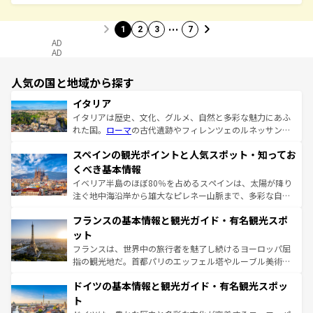
…
1
2
3
7
AD
AD
人気の国と地域から探す
イタリア
イタリアは歴史、文化、グルメ、自然と多彩な魅力にあふ
れた国。
ローマ
の古代遺跡やフィレンツェのルネッサンス
美術、ヴェネツィアの運河など、歴史あるスポットはもち
スペインの観光ポイントと人気スポット・知ってお
ろん、トスカーナの美しい田園風景やアマルフィ海岸の絶
景など、自然景観も見逃せない。観光の合間には、本場の
くべき基本情報
ピザやパスタなど、絶品のイタリア料理を堪能することも
イベリア半島のほぼ80％を占めるスペインは、太陽が降り
できる。朝目覚めてから夜眠るまで、すべての瞬間を楽し
注ぐ地中海沿岸から雄大なピレネー山脈まで、多彩な自然
ませてくれるイタリアで、忘れられない旅をしてみよう！
と文化が詰まったヨーロッパ屈指の旅行先だ。多様な地域
なお、新着のイタリア情報は
コンテンツ一覧
を参照してほ
フランスの基本情報と観光ガイド・有名観光スポ
文化が根付くこの国では、情熱的なフラメンコ、熱気あふ
しい。
れる闘牛、そして美味しいタパスが生活の一部となってい
ット
る。首都マドリードの洗練された雰囲気や、バルセロナの
フランスは、世界中の旅行者を魅了し続けるヨーロッパ屈
アートに溢れた街角から、地方では古代ローマ遺跡や中世
指の観光地だ。首都パリのエッフェル塔やルーブル美術館
の城塞都市、穏やかなビーチリゾートまで多彩な表情を見
といった象徴的なスポットから、田舎町の古風な美しさま
せる。地方によって風土や気候が異なるスペインはその個
ドイツの基本情報と観光ガイド・有名観光スポッ
で、幅広い魅力が詰まっている。華麗な宮殿、歴史的な大
性で訪れる人を魅了する。 なお、新着のスペイン情報は
コ
聖堂、美しいビーチ、そして豊かな自然が、訪れる者を心
ト
ンテンツ一覧
を参照してほしい。
から魅了する。また、フランスは美食の国としても知ら