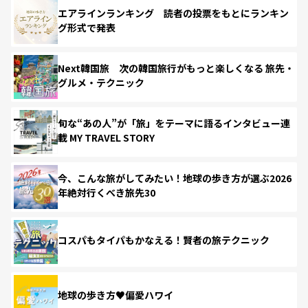
エアラインランキング 読者の投票をもとにランキン
グ形式で発表
Next韓国旅 次の韓国旅行がもっと楽しくなる 旅先・
グルメ・テクニック
旬な“あの人”が「旅」をテーマに語るインタビュー連
載 MY TRAVEL STORY
今、こんな旅がしてみたい！地球の歩き方が選ぶ2026
年絶対行くべき旅先30
コスパもタイパもかなえる！賢者の旅テクニック
地球の歩き方♥偏愛ハワイ