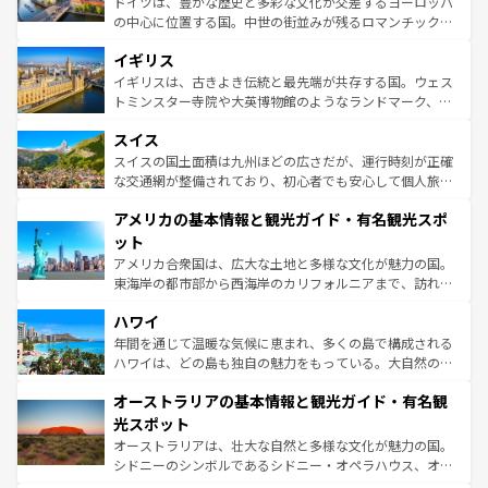
ドイツは、豊かな歴史と多彩な文化が交差するヨーロッパ
れ、フランス料理はユネスコ無形文化遺産にも登録されて
の中心に位置する国。中世の街並みが残るロマンチック街
いる。シャンパンの発祥地であるランス、プロヴァンスの
道から、未来を先取りするようなモダンな都市まで多様な
香り高いラベンダー畑など、多彩な楽しみ方が可能だ。さ
イギリス
顔を持つこの国は、どこを歩いても飽きることがない。ベ
らに、パリ以外の地域にも魅力が溢れており、どの街角に
ルリンの文化的活気、バイエルン州のアルプスの絶景、そ
イギリスは、古きよき伝統と最先端が共存する国。ウェス
も豊かな歴史と文化が息づいている。パリ以外の個性あふ
してライン川沿いのワイン畑といった風景は必見。ビール
トミンスター寺院や大英博物館のようなランドマーク、歴
れる地方に足を運ぶとそれぞれで全く異なる文化を体験で
とソーセージを味わいながら地元の人と過ごす楽しい時間
史ある大学都市、美しい丘陵地帯や牧歌的な風景など、エ
きるだろう。 なお、新着のフランス情報は
コンテンツ一覧
スイス
は、お酒好きな人にはぜひ体験してほしい。 なお、新着の
リアごとに異なる魅力がある。また、優雅なアフタヌーン
を参照してほしい。
ドイツ情報は
コンテンツ一覧
を参照してほしい。
ティー、ビール好きにはたまらない英国パブ、サッカー観
スイスの国土面積は九州ほどの広さだが、運行時刻が正確
戦など、本場だからこそできる体験も豊富。イギリスを旅
な交通網が整備されており、初心者でも安心して個人旅行
して楽しみつくそう。 なお、新着のイギリス情報は
コンテ
を楽しめる。日本同様に時刻表どおりの旅が可能だ。中世
アメリカの基本情報と観光ガイド・有名観光スポ
ンツ一覧
を参照してほしい。
の建物がそのまま残る町や、スイスならではのユニークな
博物館もあり、アルプス観光だけでなく町歩きも満喫する
ット
ことができる。国民の所得が高いため物価も高いが、旅行
アメリカ合衆国は、広大な土地と多様な文化が魅力の国。
者向けの交通パス提供のサービスもあり、うまく活用すれ
東海岸の都市部から西海岸のカリフォルニアまで、訪れる
ば市内交通費無料で観光を楽しむこともできる。 なお、新
場所ごとに異なる風景と体験が待っている。ニューヨーク
着のスイス情報は
コンテンツ一覧
を参照してほしい。
ハワイ
のような巨大都市は、観光、ショッピング、エンターテイ
ンメントが詰まった刺激的なスポットだ。一方、アメリカ
年間を通じて温暖な気候に恵まれ、多くの島で構成される
西部には大自然が広がり、グランドキャニオンやイエロー
ハワイは、どの島も独自の魅力をもっている。大自然の神
ストーン国立公園といった絶景が堪能できる。さらに、南
秘を感じたいなら、火山が生み出した壮大な景観を誇るハ
オーストラリアの基本情報と観光ガイド・有名観
部のニューオーリンズでは、音楽と美食が融合した独特の
ワイ島は見逃せない。また、定番の観光地といえばオアフ
文化が魅力。旅行者はアメリカの各地域で異なる魅力を楽
島だが、静かな自然を求めるならマウイ島やカウアイ島が
光スポット
しみながら、その多様性と豊かな歴史を感じることができ
おすすめ。エメラルドグリーンに輝く海をはじめ、豊かな
オーストラリアは、壮大な自然と多様な文化が魅力の国。
るだろう。車でのロードトリップや列車の旅も、アメリカ
文化や歴史が息づいている。「アロハスピリット」と呼ば
シドニーのシンボルであるシドニー・オペラハウス、オー
ならではの贅沢な旅のスタイルだ。 なお、新着のアメリカ
れるおもてなしの心で訪れる人々を迎えてくれるハワイの
ストラリア東海岸北部に広がる大サンゴ礁地帯グレートバ