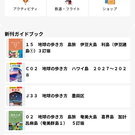
アクティビティ
鉄道・フライト
ショップ
新刊ガイドブック
１５ 地球の歩き方 島旅 伊豆大島 利島（伊豆諸
島①）３訂版
Ｃ０２ 地球の歩き方 ハワイ島 ２０２７～２０２
８
Ｊ３３ 地球の歩き方 墨田区
０２ 地球の歩き方 島旅 奄美大島 喜界島 加計
呂麻島（奄美群島１） ５訂版