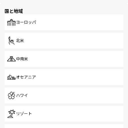
ほしい。
ほしい。
園や自然保護区など、自然が調和した近代的な景観と文化
の多様性あふれるカラフルな町は、どこを歩いても新しい
国と地域
発見がある。さらに、治安のよさや充実した公共交通機関
も、旅行者にとっては魅力的なポイント。グルメも豊富
で、ホーカーズは地元の風情を楽しめる外せないスポット
ヨーロッパ
だ。訪れる人を飽きさせないシンガポールで、多様な魅力
を体感しよう。 なお、新着のシンガポール情報は
コンテン
ツ一覧
を参照してほしい。
北米
中南米
オセアニア
ハワイ
リゾート