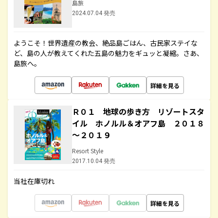
島旅
2024.07.04 発売
ようこそ！世界遺産の教会、絶品島ごはん、古民家ステイな
ど、島の人が教えてくれた五島の魅力をギュッと凝縮。さあ、
島旅へ。
詳細を見る
Ｒ０１ 地球の歩き方 リゾートスタ
イル ホノルル＆オアフ島 ２０１８
～２０１９
Resort Style
2017.10.04 発売
当社在庫切れ
詳細を見る