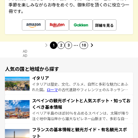
季節を楽しみながらお寺をめぐり、御朱印を頂くのに役立つ一
冊です。
詳細を見る
…
1
2
3
10
AD
AD
人気の国と地域から探す
イタリア
イタリアは歴史、文化、グルメ、自然と多彩な魅力にあふ
れた国。
ローマ
の古代遺跡やフィレンツェのルネッサンス
美術、ヴェネツィアの運河など、歴史あるスポットはもち
スペインの観光ポイントと人気スポット・知ってお
ろん、トスカーナの美しい田園風景やアマルフィ海岸の絶
景など、自然景観も見逃せない。観光の合間には、本場の
くべき基本情報
ピザやパスタなど、絶品のイタリア料理を堪能することも
イベリア半島のほぼ80％を占めるスペインは、太陽が降り
できる。朝目覚めてから夜眠るまで、すべての瞬間を楽し
注ぐ地中海沿岸から雄大なピレネー山脈まで、多彩な自然
ませてくれるイタリアで、忘れられない旅をしてみよう！
と文化が詰まったヨーロッパ屈指の旅行先だ。多様な地域
なお、新着のイタリア情報は
コンテンツ一覧
を参照してほ
フランスの基本情報と観光ガイド・有名観光スポ
文化が根付くこの国では、情熱的なフラメンコ、熱気あふ
しい。
れる闘牛、そして美味しいタパスが生活の一部となってい
ット