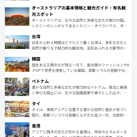
ストーン国立公園といった絶景が堪能できる。さらに、南
秘を感じたいなら、火山が生み出した壮大な景観を誇るハ
オーストラリアの基本情報と観光ガイド・有名観
部のニューオーリンズでは、音楽と美食が融合した独特の
ワイ島は見逃せない。また、定番の観光地といえばオアフ
文化が魅力。旅行者はアメリカの各地域で異なる魅力を楽
島だが、静かな自然を求めるならマウイ島やカウアイ島が
光スポット
しみながら、その多様性と豊かな歴史を感じることができ
おすすめ。エメラルドグリーンに輝く海をはじめ、豊かな
オーストラリアは、壮大な自然と多様な文化が魅力の国。
るだろう。車でのロードトリップや列車の旅も、アメリカ
文化や歴史が息づいている。「アロハスピリット」と呼ば
シドニーのシンボルであるシドニー・オペラハウス、オー
ならではの贅沢な旅のスタイルだ。 なお、新着のアメリカ
れるおもてなしの心で訪れる人々を迎えてくれるハワイの
ストラリア東海岸北部に広がる大サンゴ礁地帯グレートバ
情報は
コンテンツ一覧
を参照してほしい。
人々、おいしいローカルフードやハワイアンミュージッ
台湾
リアリーフや大陸中央部にそびえるウルル（エアーズロッ
ク、伝統的なフラダンスなど、すべてがハワイの魅力を彩
ク）、タスマニアの美しい原生林やケアンズの熱帯雨林な
日本から約４時間ほどでたどり着く台湾は、多彩な文化と
っている。訪れるたびに新しい発見と感動が待っているハ
ど、見どころがたくさん。また、カフェやワイン、オージ
自然が織りなす魅力的な観光地。活気あふれる大都市の台
ワイを、存分に味わってほしい。 なお、新着のハワイ情報
ービーフなどの食文化も豊かで、美味しいものであふれて
北やノスタルジックな町並みが人気な九份（ジォウフェ
は
コンテンツ一覧
を参照してほしい。
韓国
いる。アクティビティも充実しており、サーフィンやダイ
ン）、静ひつな山岳地帯である台湾東部など、都市の喧騒
ビング、ハイキングなど、アウトドア好きにはたまらな
と山間の静けさが共存しており、訪れる人に新しい発見と
歴史ある王朝文化が残る一方で、最先端のファッションやK
い。オーストラリアの多彩な魅力を存分に味わいつくそ
驚きをもたらしてくれる。また、奥深い台湾の食文化も魅
-POPで世界を席巻している韓国。首都ソウルの宮殿や伝統
う。 なお、新着のオーストラリア情報は
コンテンツ一覧
を
力で、夜市などの屋台グルメから高級料理、ヘルシーで美
家屋が並ぶエリアでは韓国の歴史と文化に浸ることがで
参照してほしい。
ベトナム
容にもいいと評判のスイーツなど、バラエティ豊かな料理
き、地方に足を延ばせば四季折々の自然美を楽しむことが
が味わえる。 なお、新着の台湾情報は
コンテンツ一覧
を参
できる。そして、キムチや焼肉、絶品のストリートフード
豊かな自然と多様な文化が魅力的なベトナム。南北に細長
照してほしい。
まで、さまざまな韓国料理が待っている。夜には、韓国な
く伸びる国土には、広大な田園風景や青々とした山々、世
らではのナイトライフも堪能できる。あたたかいホスピタ
界遺産に登録された壮大な自然景観が点在し、都市部では
タイ
リティに包まれながら、韓国の多彩な魅力を心ゆくまで味
急速な発展と共に伝統が息づく。ハノイの古い町並みやホ
わってみてほしい。 なお、新着の韓国情報は
コンテンツ一
ーチミン市のフランス統治時代の建物も、独特の雰囲気を
タイは、東南アジアに位置する豊かな自然と歴史が息づく
覧
を参照してほしい。
醸し出している。また、バラエティの豊かさとおいしさで
国だ。首都バンコクは高層ビルが立ち並ぶ一方、伝統的な
世界中の食通を魅了してやまないベトナム料理も魅力のひ
寺院や市場がいたるところに点在し、古きよき文化と現代
香港
とつ。フォーやバインミー、ベトナムコーヒーなどは、ぜ
の活気が交差している。北部ではチェンマイなどの山岳地
ひ現地で味わいたい。どの地域を訪れてもあたたかい人々
帯で自然と触れ合い、南部ではプーケットやクラビの美し
アジアと西洋の文化が交わる香港は、特有のエネルギーを
が旅行者を迎えてくれるので、きっと忘れられない旅にな
いビーチでリゾート気分を楽しむことができる。タイ料理