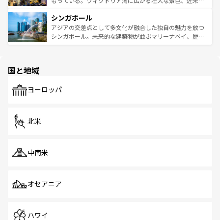
もっている。ヴィクトリア湾に広がる壮大な景色、近未来
るはずだ。 なお、新着のベトナム情報は
コンテンツ一覧
を
は世界的に有名で、屋台から高級レストランまで味覚を刺
的なアートスポット、そして歴史と現代が融合した町並
参照してほしい。
シンガポール
激する。気候は一年中温暖で、どの季節にも異なる楽しみ
み、どこを訪れても感動するはず。観光スポットが密集し
が待っている。親しみやすいタイの人々、仏教を中心とし
ており、効率よく見どころを回れるのも魅力。息をのむよ
アジアの交差点として多文化が融合した独自の魅力を放つ
た文化、そして多様な観光資源が、訪れる旅人を魅了し続
うな絶景から文化的な体験まで、香港を存分に楽しみ尽く
シンガポール。未来的な建築物が並ぶマリーナベイ、歴史
ける。 なお、新着のタイ情報は
コンテンツ一覧
を参照して
そう。 なお、新着の香港情報は
コンテンツ一覧
を参照して
と伝統を感じられるエスニックタウン、多数の緑豊かな公
ほしい。
ほしい。
園や自然保護区など、自然が調和した近代的な景観と文化
の多様性あふれるカラフルな町は、どこを歩いても新しい
国と地域
発見がある。さらに、治安のよさや充実した公共交通機関
も、旅行者にとっては魅力的なポイント。グルメも豊富
で、ホーカーズは地元の風情を楽しめる外せないスポット
ヨーロッパ
だ。訪れる人を飽きさせないシンガポールで、多様な魅力
を体感しよう。 なお、新着のシンガポール情報は
コンテン
ツ一覧
を参照してほしい。
北米
中南米
オセアニア
ハワイ