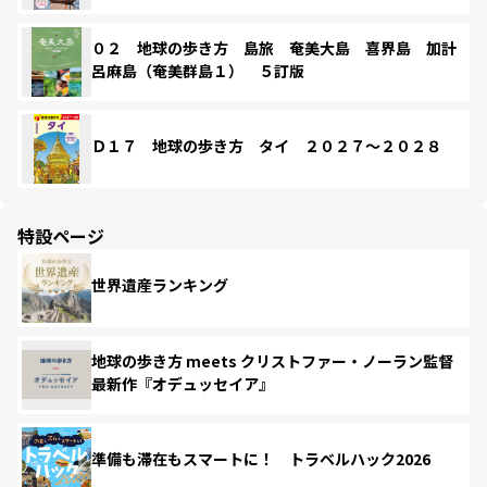
０２ 地球の歩き方 島旅 奄美大島 喜界島 加計
呂麻島（奄美群島１） ５訂版
Ｄ１７ 地球の歩き方 タイ ２０２７～２０２８
特設ページ
世界遺産ランキング
地球の歩き方 meets クリストファー・ノーラン監督
最新作『オデュッセイア』
準備も滞在もスマートに！ トラベルハック2026