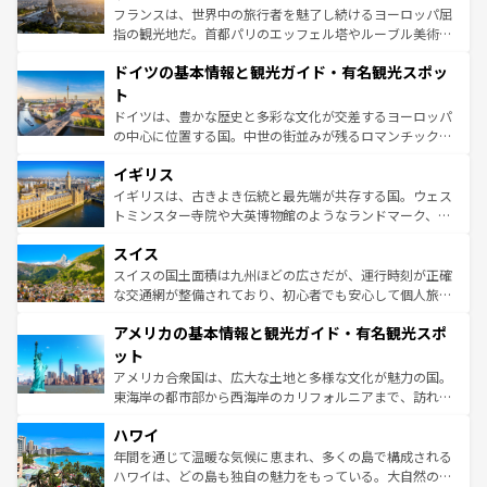
る。首都マドリードの洗練された雰囲気や、バルセロナの
フランスは、世界中の旅行者を魅了し続けるヨーロッパ屈
アートに溢れた街角から、地方では古代ローマ遺跡や中世
指の観光地だ。首都パリのエッフェル塔やルーブル美術館
の城塞都市、穏やかなビーチリゾートまで多彩な表情を見
といった象徴的なスポットから、田舎町の古風な美しさま
せる。地方によって風土や気候が異なるスペインはその個
ドイツの基本情報と観光ガイド・有名観光スポッ
で、幅広い魅力が詰まっている。華麗な宮殿、歴史的な大
性で訪れる人を魅了する。 なお、新着のスペイン情報は
コ
聖堂、美しいビーチ、そして豊かな自然が、訪れる者を心
ト
ンテンツ一覧
を参照してほしい。
から魅了する。また、フランスは美食の国としても知ら
ドイツは、豊かな歴史と多彩な文化が交差するヨーロッパ
れ、フランス料理はユネスコ無形文化遺産にも登録されて
の中心に位置する国。中世の街並みが残るロマンチック街
いる。シャンパンの発祥地であるランス、プロヴァンスの
道から、未来を先取りするようなモダンな都市まで多様な
香り高いラベンダー畑など、多彩な楽しみ方が可能だ。さ
イギリス
顔を持つこの国は、どこを歩いても飽きることがない。ベ
らに、パリ以外の地域にも魅力が溢れており、どの街角に
ルリンの文化的活気、バイエルン州のアルプスの絶景、そ
イギリスは、古きよき伝統と最先端が共存する国。ウェス
も豊かな歴史と文化が息づいている。パリ以外の個性あふ
してライン川沿いのワイン畑といった風景は必見。ビール
トミンスター寺院や大英博物館のようなランドマーク、歴
れる地方に足を運ぶとそれぞれで全く異なる文化を体験で
とソーセージを味わいながら地元の人と過ごす楽しい時間
史ある大学都市、美しい丘陵地帯や牧歌的な風景など、エ
きるだろう。 なお、新着のフランス情報は
コンテンツ一覧
スイス
は、お酒好きな人にはぜひ体験してほしい。 なお、新着の
リアごとに異なる魅力がある。また、優雅なアフタヌーン
を参照してほしい。
ドイツ情報は
コンテンツ一覧
を参照してほしい。
ティー、ビール好きにはたまらない英国パブ、サッカー観
スイスの国土面積は九州ほどの広さだが、運行時刻が正確
戦など、本場だからこそできる体験も豊富。イギリスを旅
な交通網が整備されており、初心者でも安心して個人旅行
して楽しみつくそう。 なお、新着のイギリス情報は
コンテ
を楽しめる。日本同様に時刻表どおりの旅が可能だ。中世
アメリカの基本情報と観光ガイド・有名観光スポ
ンツ一覧
を参照してほしい。
の建物がそのまま残る町や、スイスならではのユニークな
博物館もあり、アルプス観光だけでなく町歩きも満喫する
ット
ことができる。国民の所得が高いため物価も高いが、旅行
アメリカ合衆国は、広大な土地と多様な文化が魅力の国。
者向けの交通パス提供のサービスもあり、うまく活用すれ
東海岸の都市部から西海岸のカリフォルニアまで、訪れる
ば市内交通費無料で観光を楽しむこともできる。 なお、新
場所ごとに異なる風景と体験が待っている。ニューヨーク
着のスイス情報は
コンテンツ一覧
を参照してほしい。
ハワイ
のような巨大都市は、観光、ショッピング、エンターテイ
ンメントが詰まった刺激的なスポットだ。一方、アメリカ
年間を通じて温暖な気候に恵まれ、多くの島で構成される
西部には大自然が広がり、グランドキャニオンやイエロー
ハワイは、どの島も独自の魅力をもっている。大自然の神