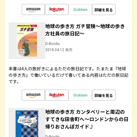
詳細を見る
地球の歩き方 ガチ冒険～地球の歩き
方社員の旅日記～
D-Books
2018.04.12 発売
本書は4人の旅好きによるただの旅日記です。たまたま『地球
の歩き方』で働いているだけで書いてある内容はただの旅日記
です。
詳細を見る
地球の歩き方 カンタベリーと周辺の
すてきな田舎町へ～ロンドンからの日
帰りおさんぽガイド♪
D-Books