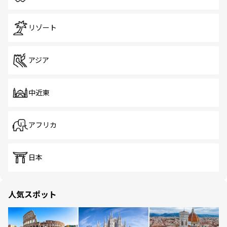
リゾート
アジア
中近東
アフリカ
日本
人気スポット