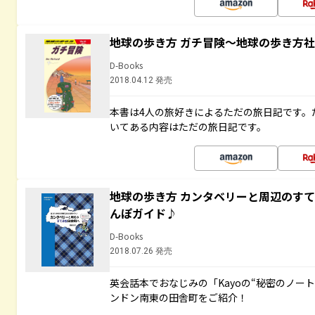
地球の歩き方 ガチ冒険～地球の歩き方
D-Books
2018.04.12 発売
本書は4人の旅好きによるただの旅日記です。
いてある内容はただの旅日記です。
地球の歩き方 カンタベリーと周辺のす
んぽガイド♪
D-Books
2018.07.26 発売
英会話本でおなじみの「Kayoの“秘密のノー
ンドン南東の田舎町をご紹介！