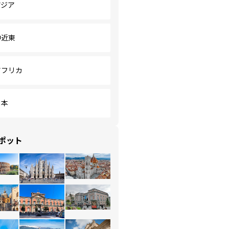
アジア
中近東
アフリカ
日本
ポット