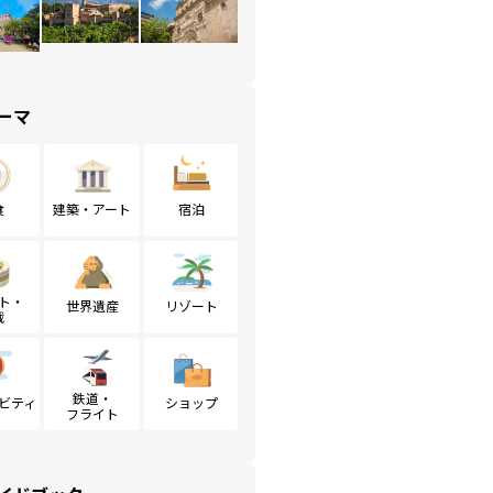
ーマ
食
建築・アート
宿泊
ト・
世界遺産
リゾート
戦
鉄道・
ビティ
ショップ
フライト