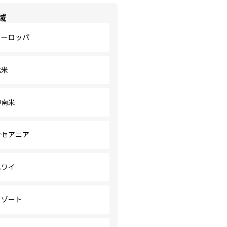
域
ヨーロッパ
北米
中南米
オセアニア
ハワイ
リゾート