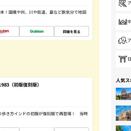
図本！国境や州、川や街道、島など旅気分で地図
詳細を見る
人気ス
-1983（初版復刻版）
球の歩き方インドの初版が復刻版で再登場！ 当時