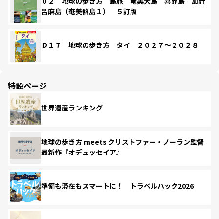
０２ 地球の歩き方 島旅 奄美大島 喜界島 加計
呂麻島（奄美群島１） ５訂版
Ｄ１７ 地球の歩き方 タイ ２０２７～２０２８
特設ページ
世界遺産ランキング
地球の歩き方 meets クリストファー・ノーラン監督
最新作『オデュッセイア』
準備も滞在もスマートに！ トラベルハック2026