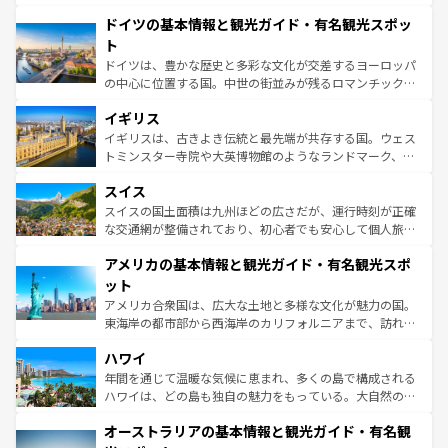
の城塞都市、穏やかなビーチリゾートまで多彩な表情を見
といった象徴的なスポットから、田舎町の古風な美しさま
せる。地方によって風土や気候が異なるスペインはその個
ドイツの基本情報と観光ガイド・有名観光スポッ
で、幅広い魅力が詰まっている。華麗な宮殿、歴史的な大
性で訪れる人を魅了する。 なお、新着のスペイン情報は
コ
聖堂、美しいビーチ、そして豊かな自然が、訪れる者を心
ト
ンテンツ一覧
を参照してほしい。
から魅了する。また、フランスは美食の国としても知ら
ドイツは、豊かな歴史と多彩な文化が交差するヨーロッパ
れ、フランス料理はユネスコ無形文化遺産にも登録されて
の中心に位置する国。中世の街並みが残るロマンチック街
いる。シャンパンの発祥地であるランス、プロヴァンスの
道から、未来を先取りするようなモダンな都市まで多様な
香り高いラベンダー畑など、多彩な楽しみ方が可能だ。さ
イギリス
顔を持つこの国は、どこを歩いても飽きることがない。ベ
らに、パリ以外の地域にも魅力が溢れており、どの街角に
ルリンの文化的活気、バイエルン州のアルプスの絶景、そ
イギリスは、古きよき伝統と最先端が共存する国。ウェス
も豊かな歴史と文化が息づいている。パリ以外の個性あふ
してライン川沿いのワイン畑といった風景は必見。ビール
トミンスター寺院や大英博物館のようなランドマーク、歴
れる地方に足を運ぶとそれぞれで全く異なる文化を体験で
とソーセージを味わいながら地元の人と過ごす楽しい時間
史ある大学都市、美しい丘陵地帯や牧歌的な風景など、エ
きるだろう。 なお、新着のフランス情報は
コンテンツ一覧
スイス
は、お酒好きな人にはぜひ体験してほしい。 なお、新着の
リアごとに異なる魅力がある。また、優雅なアフタヌーン
を参照してほしい。
ドイツ情報は
コンテンツ一覧
を参照してほしい。
ティー、ビール好きにはたまらない英国パブ、サッカー観
スイスの国土面積は九州ほどの広さだが、運行時刻が正確
戦など、本場だからこそできる体験も豊富。イギリスを旅
な交通網が整備されており、初心者でも安心して個人旅行
して楽しみつくそう。 なお、新着のイギリス情報は
コンテ
を楽しめる。日本同様に時刻表どおりの旅が可能だ。中世
アメリカの基本情報と観光ガイド・有名観光スポ
ンツ一覧
を参照してほしい。
の建物がそのまま残る町や、スイスならではのユニークな
博物館もあり、アルプス観光だけでなく町歩きも満喫する
ット
ことができる。国民の所得が高いため物価も高いが、旅行
アメリカ合衆国は、広大な土地と多様な文化が魅力の国。
者向けの交通パス提供のサービスもあり、うまく活用すれ
東海岸の都市部から西海岸のカリフォルニアまで、訪れる
ば市内交通費無料で観光を楽しむこともできる。 なお、新
場所ごとに異なる風景と体験が待っている。ニューヨーク
着のスイス情報は
コンテンツ一覧
を参照してほしい。
ハワイ
のような巨大都市は、観光、ショッピング、エンターテイ
ンメントが詰まった刺激的なスポットだ。一方、アメリカ
年間を通じて温暖な気候に恵まれ、多くの島で構成される
西部には大自然が広がり、グランドキャニオンやイエロー
ハワイは、どの島も独自の魅力をもっている。大自然の神
ストーン国立公園といった絶景が堪能できる。さらに、南
秘を感じたいなら、火山が生み出した壮大な景観を誇るハ
オーストラリアの基本情報と観光ガイド・有名観
部のニューオーリンズでは、音楽と美食が融合した独特の
ワイ島は見逃せない。また、定番の観光地といえばオアフ