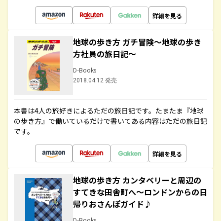
詳細を見る
地球の歩き方 ガチ冒険～地球の歩き
方社員の旅日記～
D-Books
2018.04.12 発売
本書は4人の旅好きによるただの旅日記です。たまたま『地球
の歩き方』で働いているだけで書いてある内容はただの旅日記
です。
詳細を見る
地球の歩き方 カンタベリーと周辺の
すてきな田舎町へ～ロンドンからの日
帰りおさんぽガイド♪
D-Books