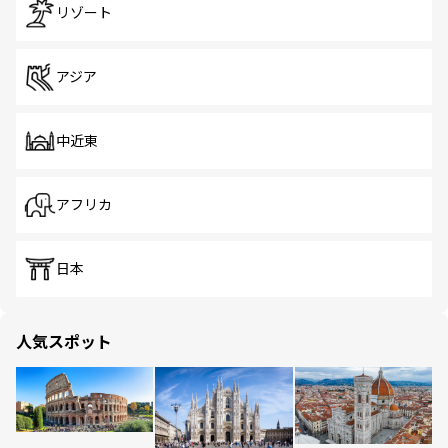
リゾート
アジア
中近東
アフリカ
日本
人気スポット