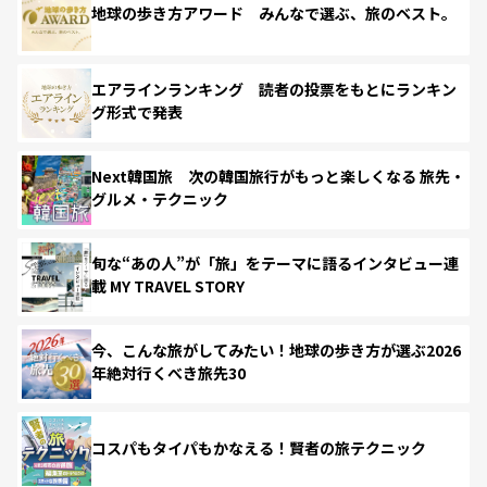
地球の歩き方アワード みんなで選ぶ、旅のベスト。
エアラインランキング 読者の投票をもとにランキン
グ形式で発表
Next韓国旅 次の韓国旅行がもっと楽しくなる 旅先・
グルメ・テクニック
旬な“あの人”が「旅」をテーマに語るインタビュー連
載 MY TRAVEL STORY
今、こんな旅がしてみたい！地球の歩き方が選ぶ2026
年絶対行くべき旅先30
コスパもタイパもかなえる！賢者の旅テクニック