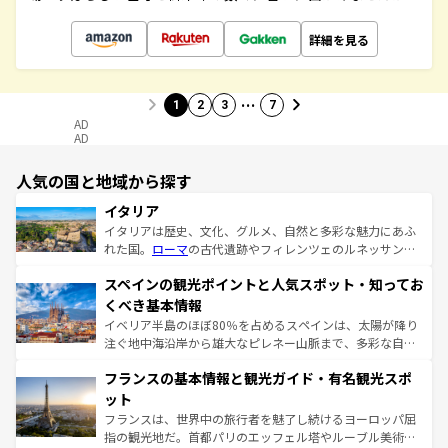
詳細を見る
…
1
2
3
7
AD
AD
人気の国と地域から探す
イタリア
イタリアは歴史、文化、グルメ、自然と多彩な魅力にあふ
れた国。
ローマ
の古代遺跡やフィレンツェのルネッサンス
美術、ヴェネツィアの運河など、歴史あるスポットはもち
スペインの観光ポイントと人気スポット・知ってお
ろん、トスカーナの美しい田園風景やアマルフィ海岸の絶
景など、自然景観も見逃せない。観光の合間には、本場の
くべき基本情報
ピザやパスタなど、絶品のイタリア料理を堪能することも
イベリア半島のほぼ80％を占めるスペインは、太陽が降り
できる。朝目覚めてから夜眠るまで、すべての瞬間を楽し
注ぐ地中海沿岸から雄大なピレネー山脈まで、多彩な自然
ませてくれるイタリアで、忘れられない旅をしてみよう！
と文化が詰まったヨーロッパ屈指の旅行先だ。多様な地域
なお、新着のイタリア情報は
コンテンツ一覧
を参照してほ
フランスの基本情報と観光ガイド・有名観光スポ
文化が根付くこの国では、情熱的なフラメンコ、熱気あふ
しい。
れる闘牛、そして美味しいタパスが生活の一部となってい
ット
る。首都マドリードの洗練された雰囲気や、バルセロナの
フランスは、世界中の旅行者を魅了し続けるヨーロッパ屈
アートに溢れた街角から、地方では古代ローマ遺跡や中世
指の観光地だ。首都パリのエッフェル塔やルーブル美術館