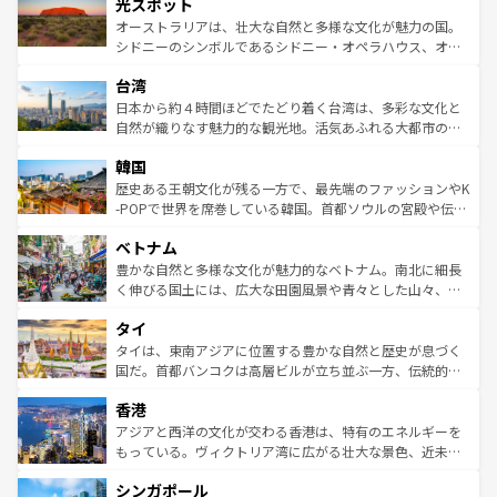
文化が魅力。旅行者はアメリカの各地域で異なる魅力を楽
島だが、静かな自然を求めるならマウイ島やカウアイ島が
光スポット
しみながら、その多様性と豊かな歴史を感じることができ
おすすめ。エメラルドグリーンに輝く海をはじめ、豊かな
オーストラリアは、壮大な自然と多様な文化が魅力の国。
るだろう。車でのロードトリップや列車の旅も、アメリカ
文化や歴史が息づいている。「アロハスピリット」と呼ば
シドニーのシンボルであるシドニー・オペラハウス、オー
ならではの贅沢な旅のスタイルだ。 なお、新着のアメリカ
れるおもてなしの心で訪れる人々を迎えてくれるハワイの
ストラリア東海岸北部に広がる大サンゴ礁地帯グレートバ
情報は
コンテンツ一覧
を参照してほしい。
人々、おいしいローカルフードやハワイアンミュージッ
台湾
リアリーフや大陸中央部にそびえるウルル（エアーズロッ
ク、伝統的なフラダンスなど、すべてがハワイの魅力を彩
ク）、タスマニアの美しい原生林やケアンズの熱帯雨林な
日本から約４時間ほどでたどり着く台湾は、多彩な文化と
っている。訪れるたびに新しい発見と感動が待っているハ
ど、見どころがたくさん。また、カフェやワイン、オージ
自然が織りなす魅力的な観光地。活気あふれる大都市の台
ワイを、存分に味わってほしい。 なお、新着のハワイ情報
ービーフなどの食文化も豊かで、美味しいものであふれて
北やノスタルジックな町並みが人気な九份（ジォウフェ
は
コンテンツ一覧
を参照してほしい。
韓国
いる。アクティビティも充実しており、サーフィンやダイ
ン）、静ひつな山岳地帯である台湾東部など、都市の喧騒
ビング、ハイキングなど、アウトドア好きにはたまらな
と山間の静けさが共存しており、訪れる人に新しい発見と
歴史ある王朝文化が残る一方で、最先端のファッションやK
い。オーストラリアの多彩な魅力を存分に味わいつくそ
驚きをもたらしてくれる。また、奥深い台湾の食文化も魅
-POPで世界を席巻している韓国。首都ソウルの宮殿や伝統
う。 なお、新着のオーストラリア情報は
コンテンツ一覧
を
力で、夜市などの屋台グルメから高級料理、ヘルシーで美
家屋が並ぶエリアでは韓国の歴史と文化に浸ることがで
参照してほしい。
ベトナム
容にもいいと評判のスイーツなど、バラエティ豊かな料理
き、地方に足を延ばせば四季折々の自然美を楽しむことが
が味わえる。 なお、新着の台湾情報は
コンテンツ一覧
を参
できる。そして、キムチや焼肉、絶品のストリートフード
豊かな自然と多様な文化が魅力的なベトナム。南北に細長
照してほしい。
まで、さまざまな韓国料理が待っている。夜には、韓国な
く伸びる国土には、広大な田園風景や青々とした山々、世
らではのナイトライフも堪能できる。あたたかいホスピタ
界遺産に登録された壮大な自然景観が点在し、都市部では
タイ
リティに包まれながら、韓国の多彩な魅力を心ゆくまで味
急速な発展と共に伝統が息づく。ハノイの古い町並みやホ
わってみてほしい。 なお、新着の韓国情報は
コンテンツ一
ーチミン市のフランス統治時代の建物も、独特の雰囲気を
タイは、東南アジアに位置する豊かな自然と歴史が息づく
覧
を参照してほしい。
醸し出している。また、バラエティの豊かさとおいしさで
国だ。首都バンコクは高層ビルが立ち並ぶ一方、伝統的な
世界中の食通を魅了してやまないベトナム料理も魅力のひ
寺院や市場がいたるところに点在し、古きよき文化と現代
香港
とつ。フォーやバインミー、ベトナムコーヒーなどは、ぜ
の活気が交差している。北部ではチェンマイなどの山岳地
ひ現地で味わいたい。どの地域を訪れてもあたたかい人々
帯で自然と触れ合い、南部ではプーケットやクラビの美し
アジアと西洋の文化が交わる香港は、特有のエネルギーを
が旅行者を迎えてくれるので、きっと忘れられない旅にな
いビーチでリゾート気分を楽しむことができる。タイ料理
もっている。ヴィクトリア湾に広がる壮大な景色、近未来
るはずだ。 なお、新着のベトナム情報は
コンテンツ一覧
を
は世界的に有名で、屋台から高級レストランまで味覚を刺
的なアートスポット、そして歴史と現代が融合した町並
参照してほしい。
シンガポール
激する。気候は一年中温暖で、どの季節にも異なる楽しみ
み、どこを訪れても感動するはず。観光スポットが密集し