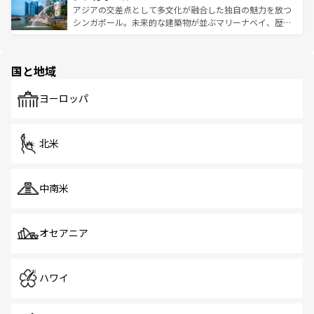
が待っている。親しみやすいタイの人々、仏教を中心とし
ており、効率よく見どころを回れるのも魅力。息をのむよ
アジアの交差点として多文化が融合した独自の魅力を放つ
た文化、そして多様な観光資源が、訪れる旅人を魅了し続
うな絶景から文化的な体験まで、香港を存分に楽しみ尽く
シンガポール。未来的な建築物が並ぶマリーナベイ、歴史
ける。 なお、新着のタイ情報は
コンテンツ一覧
を参照して
そう。 なお、新着の香港情報は
コンテンツ一覧
を参照して
と伝統を感じられるエスニックタウン、多数の緑豊かな公
ほしい。
ほしい。
園や自然保護区など、自然が調和した近代的な景観と文化
の多様性あふれるカラフルな町は、どこを歩いても新しい
国と地域
発見がある。さらに、治安のよさや充実した公共交通機関
も、旅行者にとっては魅力的なポイント。グルメも豊富
で、ホーカーズは地元の風情を楽しめる外せないスポット
ヨーロッパ
だ。訪れる人を飽きさせないシンガポールで、多様な魅力
を体感しよう。 なお、新着のシンガポール情報は
コンテン
ツ一覧
を参照してほしい。
北米
中南米
オセアニア
ハワイ